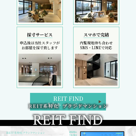
採寸サービス
スマホで完結
申込後は当社スタッフが
内覧現地待ち合わせ
お部屋を採寸致します
SMS・LINEで対応
REIT FIND
5大キャンペーン