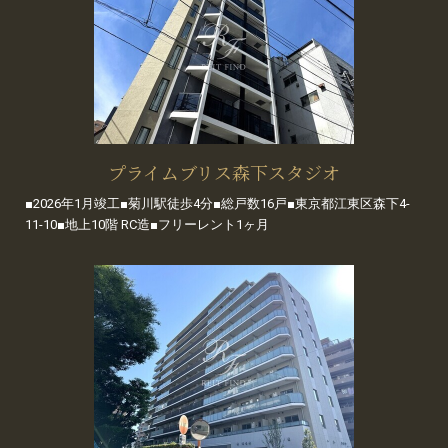
プライムブリス森下スタジオ
■2026年1月竣工■菊川駅徒歩4分■総戸数16戸■東京都江東区森下4-
11-10■地上10階 RC造■フリーレント1ヶ月