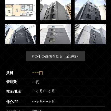
その他の画像を見る（全19枚）
---
賃料
円
管理費
---円
---ヶ月
/
---ヶ月
敷金/礼金
---ヶ月
/
---ヶ月
仲介/FR