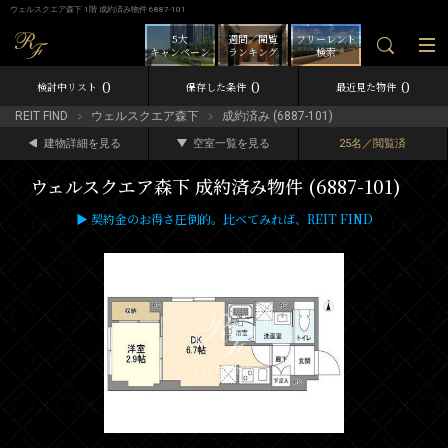
ウェルスクエア森下 1階 成約済み物件 6887-101
5大
週間／閲覧
フリーレント
キャンペーン
ランキング
検索
0
0
0
検討中リスト
保存した条件
最近見た物件
REIT FIND
ウェルスクエア森下
成約済み (6887-101)
建物詳細を見る
空室一覧を見る
25名／閲覧済
ウェルスクエア森下 成約済み物件 (6887-101)
▶ 契約金のお得さ圧倒的。比べてみれば、REIT FIND