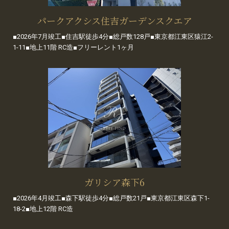
パークアクシス住吉ガーデンスクエア
■2026年7月竣工■住吉駅徒歩4分■総戸数128戸■東京都江東区猿江2-
1-11■地上11階 RC造■フリーレント1ヶ月
ガリシア森下6
■2026年4月竣工■森下駅徒歩4分■総戸数21戸■東京都江東区森下1-
18-2■地上12階 RC造