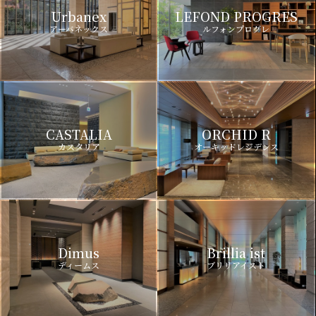
Urbanex
LEFOND PROGRES
アーバネックス
ルフォンプログレ
CASTALIA
ORCHID R
カスタリア
オーキッドレジデンス
Dimus
Brillia ist
ディームス
ブリリアイスト