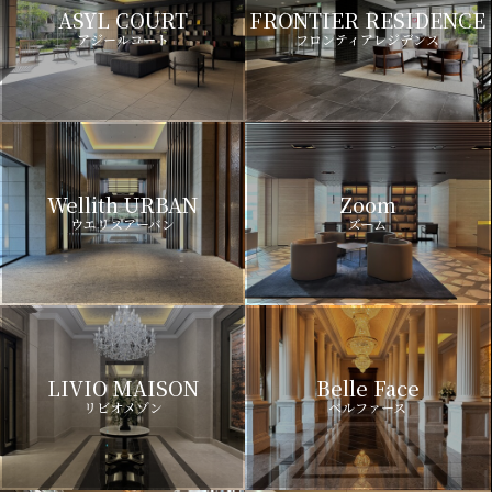
ASYL COURT
FRONTIER RESIDENCE
アジールコート
フロンティアレジデンス
Wellith URBAN
Zoom
ウエリスアーバン
ズーム
LIVIO MAISON
Belle Face
リビオメゾン
ベルファース