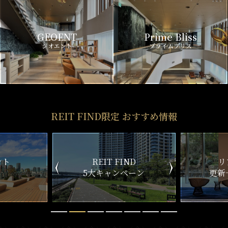
GEOENT
Prime Bliss
ジオエント
プライムブリス
REIT FIND限定 おすすめ情報
ND
リアルタイム
新
ペーン
更新一覧チェック