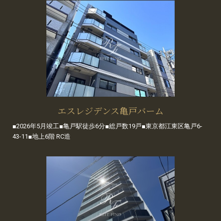
エスレジデンス亀戸バーム
■2026年5月竣工■亀戸駅徒歩6分■総戸数19戸■東京都江東区亀戸6-
43-11■地上6階 RC造