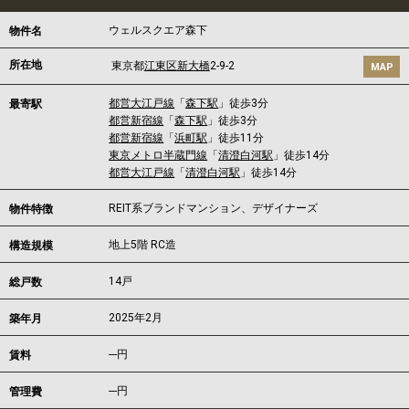
ウェルスクエア森下
物件名
所在地
東京都
江東区
新大橋
2-9-2
MAP
都営大江戸線
「
森下駅
」徒歩3分
最寄駅
都営新宿線
「
森下駅
」徒歩3分
都営新宿線
「
浜町駅
」徒歩11分
東京メトロ半蔵門線
「
清澄白河駅
」徒歩14分
都営大江戸線
「
清澄白河駅
」徒歩14分
REIT系ブランドマンション、デザイナーズ
物件特徴
地上5階 RC造
構造規模
14戸
総戸数
2025年2月
築年月
---
円
賃料
---円
管理費