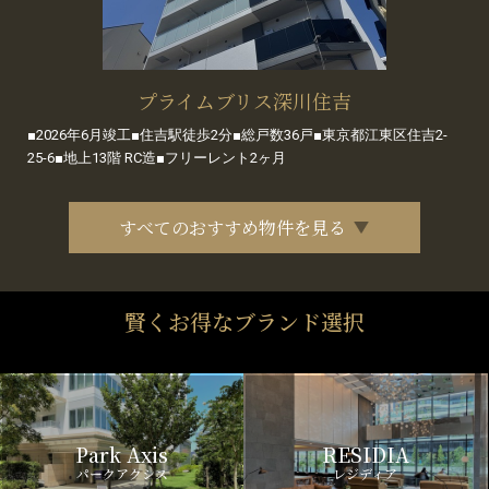
プライムブリス深川住吉
■2026年6月竣工■住吉駅徒歩2分■総戸数36戸■東京都江東区住吉2-
25-6■地上13階 RC造■フリーレント2ヶ月
すべてのおすすめ物件を見る
賢くお得なブランド選択
Park Axis
RESIDIA
パークアクシス
レジディア