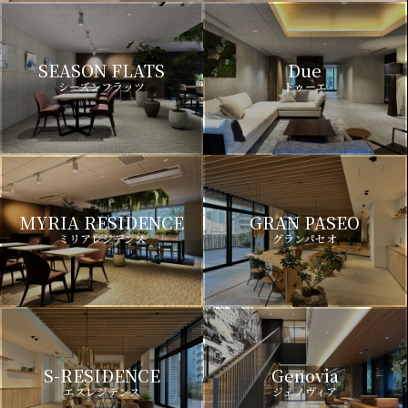
SEASON FLATS
Due
シーズンフラッツ
ドゥーエ
MYRIA RESIDENCE
GRAN PASEO
ミリアレジデンス
グランパセオ
S-RESIDENCE
Genovia
エスレジデンス
ジェノヴィア