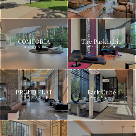
COMFORIA
The Parkhabio
コンフォリア
ザ・パークハビオ
PROUD FLAT
Park Cube
プラウドフラット
パークキューブ