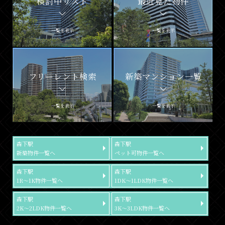
検討中リスト
最近見た物件
一覧を表示
一覧を表示
フリーレント検索
新築マンション一覧
一覧を表示
一覧を表示
森下駅
森下駅
新築物件一覧へ
ペット可物件一覧へ
森下駅
森下駅
1R～1K物件一覧へ
1DK～1LDK物件一覧へ
森下駅
森下駅
2K～2LDK物件一覧へ
3K～3LDK物件一覧へ