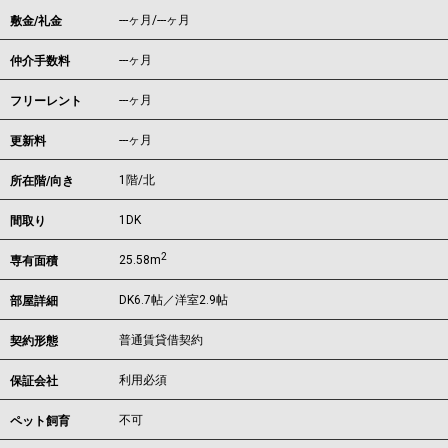
---ヶ月
/
---ヶ月
敷金/礼金
---ヶ月
仲介手数料
---ヶ月
フリーレント
---ヶ月
更新料
1階/北
所在階/向き
1DK
間取り
2
25.58m
専有面積
DK6.7帖／洋室2.9帖
部屋詳細
普通賃貸借契約
契約形態
利用必須
保証会社
不可
ペット飼育