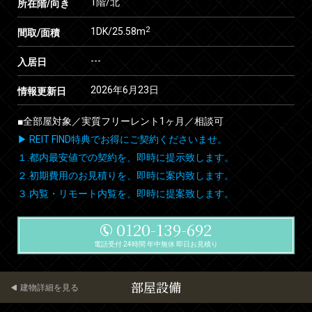
1階/北
所在階/向き
2
1DK/25.58m
間取/面積
---
入居日
2026年6月23日
情報更新日
■全部屋対象／実質フリーレント1ヶ月／相談可
▶ REIT FIND特典でお得にご契約くださいませ。
１.都内最安値での契約を、即時に提示致します。
２.初期費用のお見積りを、即時に案内致します。
３.内覧・リモート内覧を、即時に提案致します。
0120-139-692
電話受付 24時間 年中無休 即日お見積り
部屋設備
建物詳細を見る