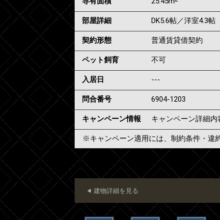
専有面積
25.45m
部屋詳細
DK5.6帖／洋室4.3帖
契約形態
普通賃貸借契約
ペット飼育
不可
入居日
---
問合番号
6904-1203
キャンペーン情報
キャンペーン詳細内
※キャンペーン適用には、制約条件・違
建物詳細を見る