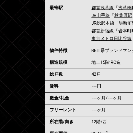
最寄駅
都営浅草線
「
浅草橋
JR山手線
「
秋葉原駅
JR総武本線
「
馬喰町
都営新宿線
「
岩本町
東京メトロ日比谷線
物件特徴
REIT系ブランドマ
構造規模
地上15階 RC造
総戸数
42戸
賃料
---
円
敷金/礼金
---ヶ月
/
---ヶ月
フリーレント
---ヶ月
所在階/向き
12階/西
2