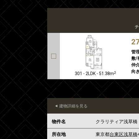
チ
2
管
敷/
仲介
向き
2
301 - 2LDK - 51.38m
建物詳細を見る
物件名
クラリティア浅草橋
所在地
東京都
台東区
浅草橋