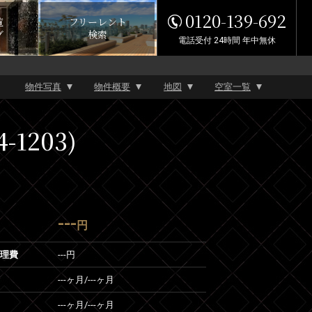
0120-139-692
覧
フリーレント
グ
検索
電話受付 24時間 年中無休
物件写真
物件概要
地図
空室一覧
1203)
---
円
管理費
---円
---ヶ月
/
---ヶ月
---ヶ月
/
---ヶ月