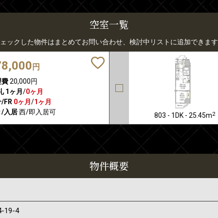
空室一覧
ェックした物件はまとめてお問い合わせ、検討中リストに追加できます
78,000
円
理費
20,000円
礼
1ヶ月
/
0ヶ月
/FR
0ヶ月
/
1ヶ月
/入居
西/即入居可
2
803 - 1DK - 25.45m
物件概要
4-19-4