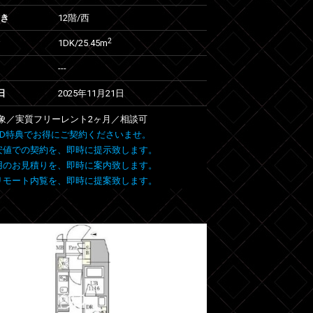
向き
12階/西
2
1DK/25.45m
---
日
2025年11月21日
象／実質フリーレント2ヶ月／相談可
 FIND特典でお得にご契約くださいませ。
安値での契約を、即時に提示致します。
用のお見積りを、即時に案内致します。
リモート内覧を、即時に提案致します。