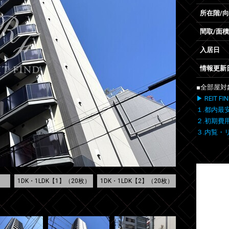
所在階/
間取/面積
入居日
情報更新
■全部屋対
▶ REIT
１.都内最
２.初期費
３.内覧・
1DK・1LDK【1】（20枚）
1DK・1LDK【2】（20枚）