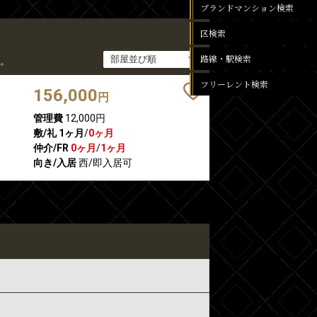
ブランドマンション検索
区検索
路線・駅検索
。
フリーレント検索
156,000
円
管理費
12,000円
敷/礼
1ヶ月
/
0ヶ月
仲介/FR
0ヶ月
/
1ヶ月
向き/入居
西/即入居可