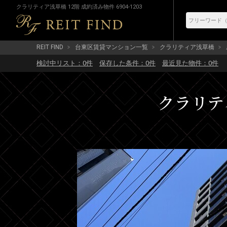
クラリティア浅草橋 12階 成約済み物件 6904-1203
REIT FIND
台東区賃貸マンション一覧
クラリティア浅草橋
検討中リスト：
0
件
保存した条件：
0
件
最近見た物件：
0
件
クラリティ