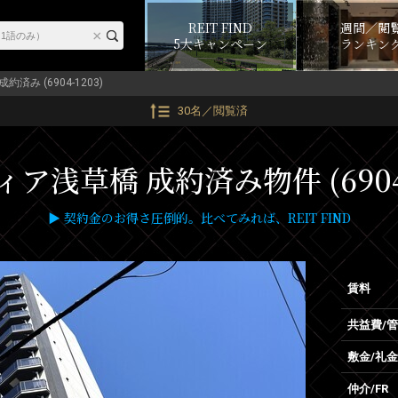
REIT FIND
週間／閲
5大キャンペーン
ランキン
成約済み (6904-1203)
30名／閲覧済
ア浅草橋 成約済み物件 (6904-
▶ 契約金のお得さ圧倒的。比べてみれば、REIT FIND
賃料
共益費/
敷金/礼金
仲介/FR