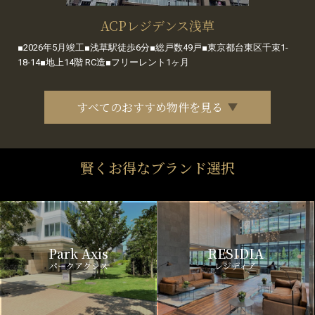
ACPレジデンス浅草
■2026年5月竣工■浅草駅徒歩6分■総戸数49戸■東京都台東区千束1-
18-14■地上14階 RC造■フリーレント1ヶ月
すべてのおすすめ物件を見る
賢くお得なブランド選択
Park Axis
RESIDIA
パークアクシス
レジディア