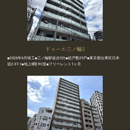
ドゥーエ三ノ輪3
■2026年6月竣工■三ノ輪駅徒歩5分■総戸数29戸■東京都台東区日本
堤2-37-1■地上8階 RC造■フリーレント1ヶ月