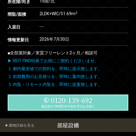
15階/北
所在階/向き
2
2LDK+WIC/51.69m
間取/面積
---
入居日
2026年7月30日
情報更新日
■全部屋対象／実質フリーレント2ヶ月／相談可
▶ REIT FIND特典でお得にご契約くださいませ。
１.都内最安値での契約を、即時に提示致します。
２.初期費用のお見積りを、即時に案内致します。
３.内覧・リモート内覧を、即時に提案致します。
0120-139-692
電話受付 24時間 年中無休 即日お見積り
部屋設備
建物詳細を見る