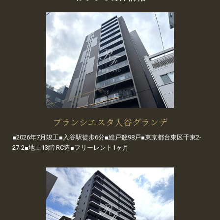
ブランシエスタ入谷グランデ
■2026年7月竣工■入谷駅徒歩6分■総戸数98戸■東京都台東区千束2-
27-2■地上13階 RC造■フリーレント1ヶ月