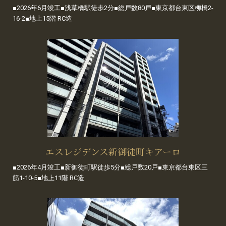
■2026年6月竣工■浅草橋駅徒歩2分■総戸数80戸■東京都台東区柳橋2-
16-2■地上15階 RC造
エスレジデンス新御徒町キアーロ
■2026年4月竣工■新御徒町駅徒歩5分■総戸数20戸■東京都台東区三
筋1-10-5■地上11階 RC造