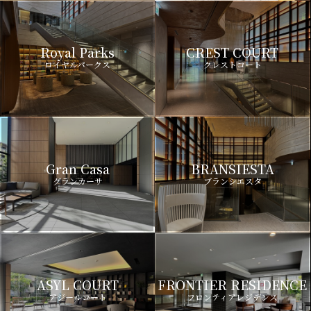
Royal Parks
CREST COURT
ロイヤルパークス
クレストコート
Gran Casa
BRANSIESTA
グランカーサ
ブランシエスタ
ASYL COURT
FRONTIER RESIDENCE
アジールコート
フロンティアレジデンス