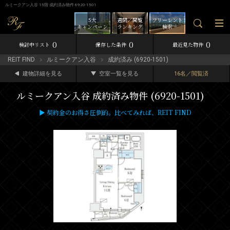
ルミークアン入谷 15階 成約済み物件 6920-1501
5大
週間／閲覧
フリーレント
キャンペーン
ランキング
検索
0
0
0
検討中リスト
保存した条件
最近見た物件
REIT FIND
ルミークアン入谷
成約済み (6920-1501)
建物詳細を見る
空室一覧を見る
16名／閲覧済
ルミークアン入谷 成約済み物件 (6920-1501)
▶ 契約金のお得さ圧倒的。比べてみれば、REIT FIND