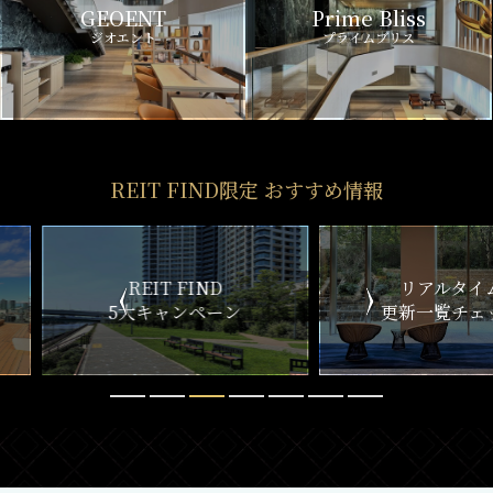
GEOENT
Prime Bliss
ジオエント
プライムブリス
REIT FIND限定 おすすめ情報
ND
リアルタイム
新
ペーン
更新一覧チェック