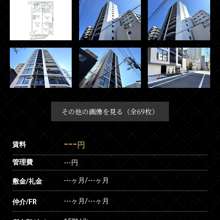
その他の画像を見る（全69枚）
---
賃料
円
管理費
---円
---ヶ月
/
---ヶ月
敷金/礼金
---ヶ月
/
---ヶ月
仲介/FR