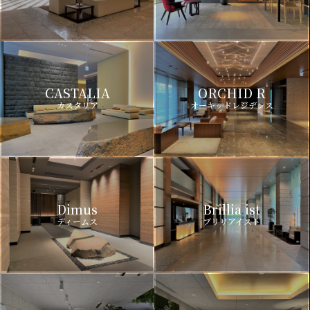
CASTALIA
ORCHID R
カスタリア
オーキッドレジデンス
Dimus
Brillia ist
ディームス
ブリリアイスト