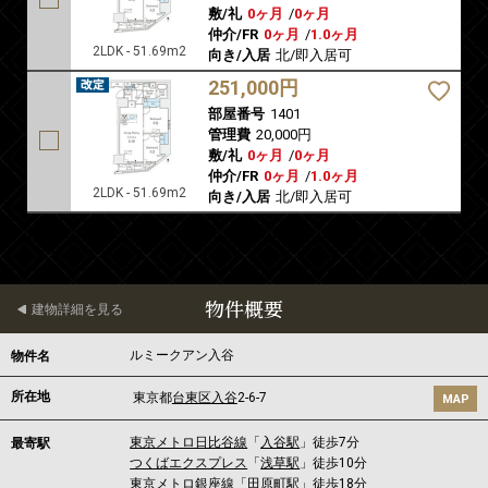
敷/礼
0ヶ月
/
0ヶ月
仲介/FR
0ヶ月
/
1.0ヶ月
2LDK - 51.69m2
向き/入居
北/即入居可
251,000円
部屋番号
1401
管理費
20,000円
敷/礼
0ヶ月
/
0ヶ月
仲介/FR
0ヶ月
/
1.0ヶ月
2LDK - 51.69m2
向き/入居
北/即入居可
物件概要
建物詳細を見る
ルミークアン入谷
物件名
所在地
東京都
台東区
入谷
2-6-7
MAP
東京メトロ日比谷線
「
入谷駅
」徒歩7分
最寄駅
つくばエクスプレス
「
浅草駅
」徒歩10分
東京メトロ銀座線
「
田原町駅
」徒歩18分