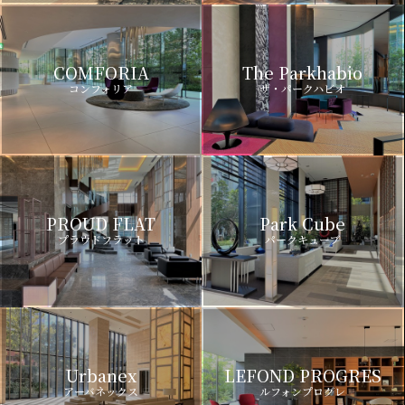
COMFORIA
The Parkhabio
コンフォリア
ザ・パークハビオ
PROUD FLAT
Park Cube
プラウドフラット
パークキューブ
Urbanex
LEFOND PROGRES
アーバネックス
ルフォンプログレ