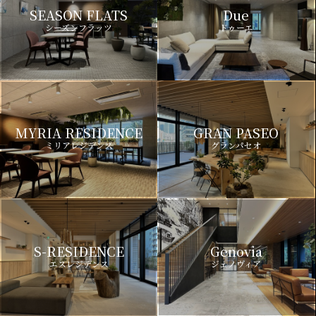
SEASON FLATS
Due
シーズンフラッツ
ドゥーエ
MYRIA RESIDENCE
GRAN PASEO
ミリアレジデンス
グランパセオ
S-RESIDENCE
Genovia
エスレジデンス
ジェノヴィア