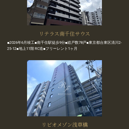
リテラス南千住サウス
■2026年6月竣工■南千住駅徒歩9分■総戸数78戸■東京都台東区清川2-
25-12■地上11階 RC造■フリーレント1ヶ月
リビオメゾン浅草橋