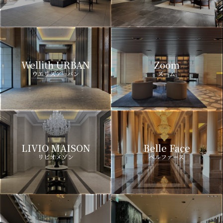
Wellith URBAN
Zoom
ウエリスアーバン
ズーム
LIVIO MAISON
Belle Face
リビオメゾン
ベルファース