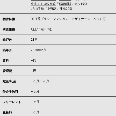
東京メトロ銀座線
「
稲荷町駅
」徒歩19分
JR山手線
「
上野駅
」徒歩20分
REIT系ブランドマンション、デザイナーズ、ペット可
物件特徴
地上15階 RC造
構造規模
28戸
総戸数
2025年2月
築年月
---
円
賃料
---円
管理費
---ヶ月
/
---ヶ月
敷金/礼金
---ヶ月
仲介手数料
---ヶ月
フリーレント
---ヶ月
更新料