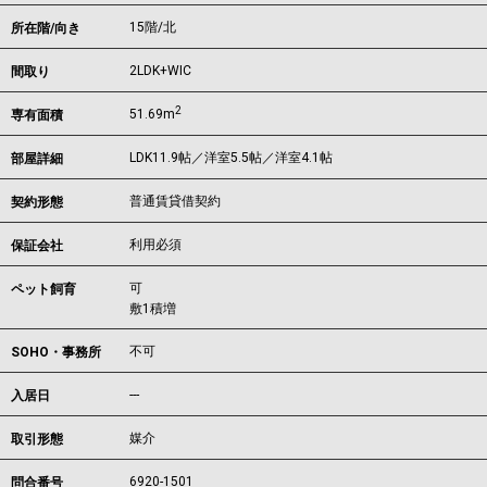
15階/北
所在階/向き
2LDK+WIC
間取り
2
51.69m
専有面積
LDK11.9帖／洋室5.5帖／洋室4.1帖
部屋詳細
普通賃貸借契約
契約形態
利用必須
保証会社
可
ペット飼育
敷1積増
不可
SOHO・事務所
---
入居日
媒介
取引形態
6920-1501
問合番号