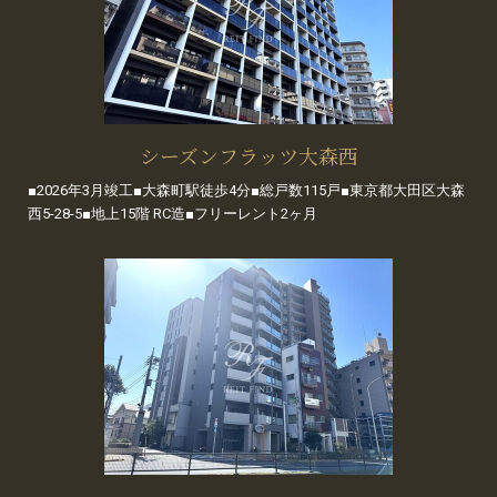
シーズンフラッツ大森西
■2026年3月竣工■大森町駅徒歩4分■総戸数115戸■東京都大田区大森
西5-28-5■地上15階 RC造■フリーレント2ヶ月