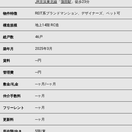
JR京浜東北線
「
蒲田駅
」徒歩23分
REIT系ブランドマンション、デザイナーズ、ペット可
物件特徴
地上14階 RC造
構造規模
46戸
総戸数
2025年3月
築年月
---
円
賃料
---円
管理費
---ヶ月
/
---ヶ月
敷金/礼金
---ヶ月
仲介手数料
---ヶ月
フリーレント
---ヶ月
更新料
5階/東
所在階/向き