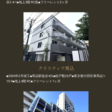
谷2-4-1■地上5階 RC造■フリーレント2ヶ月
クラリティア馬込
■2026年2月竣工■馬込駅徒歩4分■総戸数26戸■東京都大田区東馬込1-
15-9■地上4階 RC■フリーレント1ヶ月