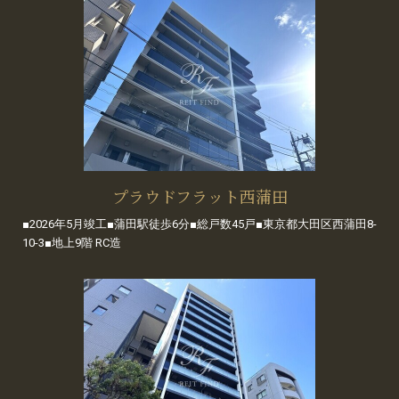
プラウドフラット西蒲田
■2026年5月竣工■蒲田駅徒歩6分■総戸数45戸■東京都大田区西蒲田8-
10-3■地上9階 RC造