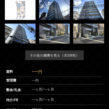
その他の画像を見る（全108枚）
---
賃料
円
管理費
---円
---ヶ月
/
---ヶ月
敷金/礼金
---ヶ月
/
---ヶ月
仲介/FR