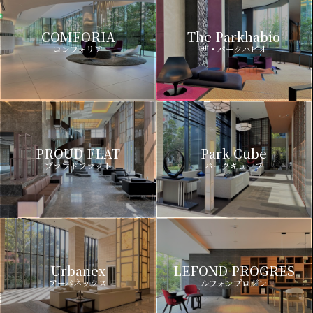
COMFORIA
The Parkhabio
コンフォリア
ザ・パークハビオ
PROUD FLAT
Park Cube
プラウドフラット
パークキューブ
Urbanex
LEFOND PROGRES
アーバネックス
ルフォンプログレ