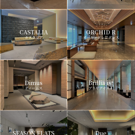
CASTALIA
ORCHID R
カスタリア
オーキッドレジデンス
Dimus
Brillia ist
ディームス
ブリリアイスト
SEASON FLATS
Due