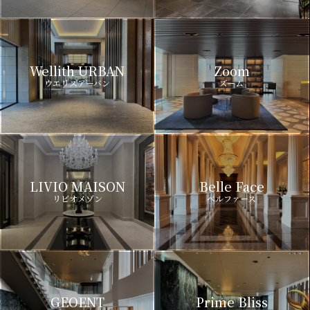
Wellith URBAN
Zoom
ウエリスアーバン
ズーム
LIVIO MAISON
Belle Face
リビオメゾン
ベルファース
GEOENT
Prime Bliss