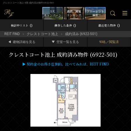
クレストコート池上 5階 成約済み物件 6922-501
5大
週間／閲覧
フリーレント
キャンペーン
ランキング
検索
0
0
0
検討中リスト
保存した条件
最近見た物件
REIT FIND
クレストコート池上
成約済み (6922-501)
建物詳細を見る
空室一覧を見る
93名／閲覧済
クレストコート池上 成約済み物件 (6922-501)
▶ 契約金のお得さ圧倒的。比べてみれば、REIT FIND