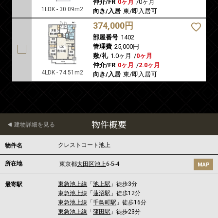
仲介/FR
0ヶ月
/
0ヶ月
1LDK - 30.09m2
向き/入居
東/即入居可
374,000円
部屋番号
1402
管理費
25,000円
敷/礼
1.0ヶ月
/
0ヶ月
仲介/FR
0ヶ月
/
2.0ヶ月
4LDK - 74.51m2
向き/入居
東/即入居可
物件概要
建物詳細を見る
クレストコート池上
物件名
所在地
東京都
大田区
池上
6-5-4
MAP
東急池上線
「
池上駅
」徒歩3分
最寄駅
東急池上線
「
蓮沼駅
」徒歩12分
東急池上線
「
千鳥町駅
」徒歩16分
東急池上線
「
蒲田駅
」徒歩23分