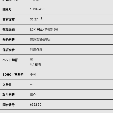
1LDK+WIC
間取り
2
36.27m
専有面積
LDK10帖／洋室3.5帖
部屋詳細
普通賃貸借契約
契約形態
利用必須
保証会社
可
ペット飼育
礼1積増
不可
SOHO・事務所
---
入居日
媒介
取引形態
6922-501
問合番号