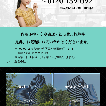
0120-139-692
電話受付 24時間 年中無休
内覧予約・空室確認・初期費用概算等
是非、お気軽にお問い合わせくださいませ。
〒103-0012 東京都中央区日本橋堀留町 1-8-11
日本橋人形町スクエア 3階
最寄駅：日比谷線・浅草線「人形町駅」徒歩3分
サイト運営会社
検討中リスト
最近見た物件
一覧を表示
一覧を表示