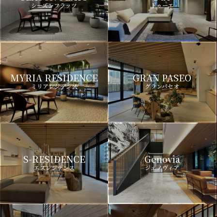
シーズンフラッツ
ドゥーエ
MYRIA RESIDENCE
GRAN PASEO
ミリアレジデンス
グランパセオ
S-RESIDENCE
Genovia
エスレジデンス
ジェノヴィア