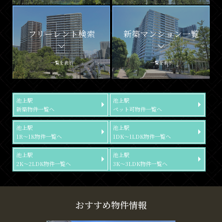
フリーレント検索
新築マンション一覧
一覧を表示
一覧を表示
池上駅
池上駅
新築物件一覧へ
ペット可物件一覧へ
池上駅
池上駅
1R～1K物件一覧へ
1DK～1LDK物件一覧へ
池上駅
池上駅
2K～2LDK物件一覧へ
3K～3LDK物件一覧へ
おすすめ物件情報