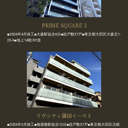
PRIME SQUARE 3
■2026年4月竣工■大森駅徒歩6分■総戸数37戸■東京都大田区大森北1-
23-6■地上14階 RC造
リヴシティ蒲田イースト
■2026年3月竣工■梅屋敷駅徒歩12分■総戸数37戸■東京都大田区北糀