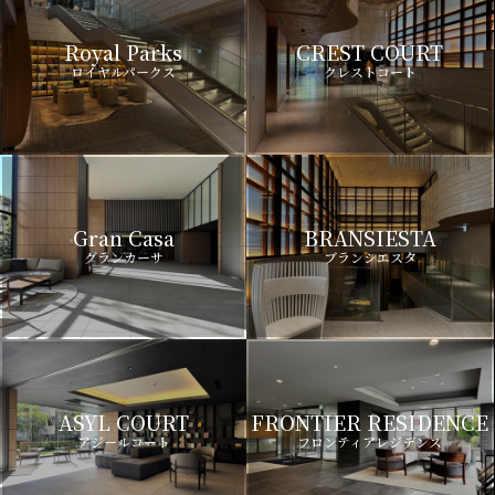
Royal Parks
CREST COURT
ロイヤルパークス
クレストコート
Gran Casa
BRANSIESTA
グランカーサ
ブランシエスタ
ASYL COURT
FRONTIER RESIDENCE
アジールコート
フロンティアレジデンス