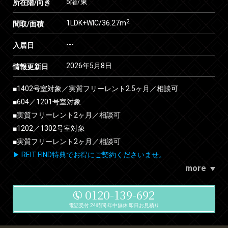
5階/東
所在階/向き
2
1LDK+WIC/36.27m
間取/面積
---
入居日
2026年5月8日
情報更新日
■1402号室対象／実質フリーレント2.5ヶ月／相談可
■604／1201号室対象
■実質フリーレント2ヶ月／相談可
■1202／1302号室対象
■実質フリーレント2ヶ月／相談可
▶ REIT FIND特典でお得にご契約くださいませ。
more
0120-139-692
電話受付 24時間 年中無休 即日お見積り