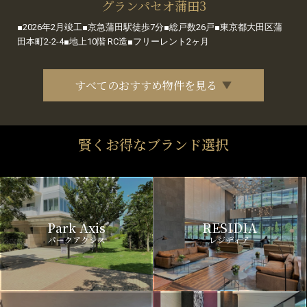
グランパセオ蒲田3
■2026年2月竣工■京急蒲田駅徒歩7分■総戸数26戸■東京都大田区蒲
田本町2-2-4■地上10階 RC造■フリーレント2ヶ月
すべてのおすすめ物件を見る
賢くお得なブランド選択
Park Axis
RESIDIA
パークアクシス
レジディア