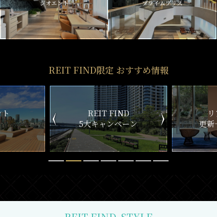
ジオエント
プライムブリス
REIT FIND限定 おすすめ情報
ND
リアルタイム
新
ペーン
更新一覧チェック
REIT FIND
STYLE