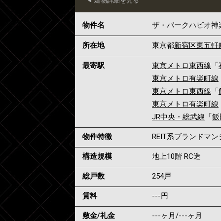
建物詳細を見る
物件名
ザ・パークハビオ神
所在地
東京都
新宿区
東五軒
最寄駅
東京メトロ東西線
「
東京メトロ有楽町線
東京メトロ東西線
「
東京メトロ有楽町線
JR中央・総武線
「
飯
物件特徴
REIT系ブランドマ
構造規模
地上10階 RC造
総戸数
254戸
賃料
---
円
敷金/礼金
---ヶ月
/
---ヶ月