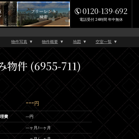
0120-139-692
覧
フリーレント
グ
検索
電話受付 24時間 年中無休
物件写真
物件概要
地図
空室一覧
(6955-711)
---
円
管理費
---円
---ヶ月
/
---ヶ月
---ヶ月
/
---ヶ月