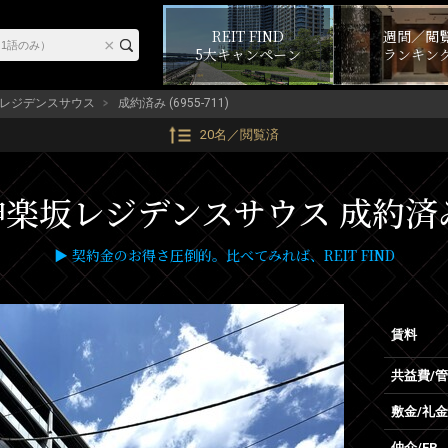
REIT FIND
週間／閲
5大キャンペーン
ランキン
レジデンスサウス
成約済み (6955-711)
20名／閲覧済
坂レジデンスサウス 成約済み物件 
▶ 契約金のお得さ圧倒的。比べてみれば、REIT FIND
賃料
共益費/
敷金/礼金
仲介/FR