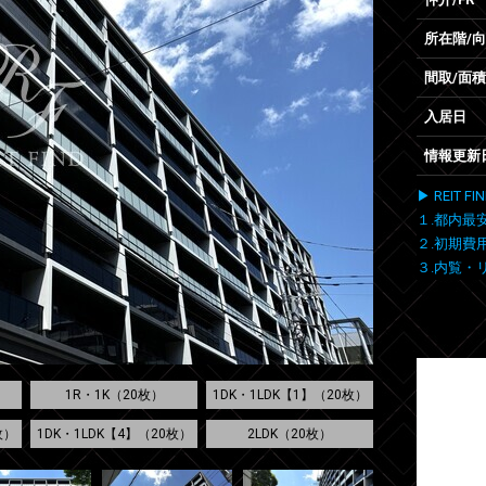
所在階/
間取/面積
入居日
情報更新
▶ REIT
１.都内最
２.初期費
３.内覧・
1R・1K（20枚）
1DK・1LDK【1】（20枚）
枚）
1DK・1LDK【4】（20枚）
2LDK（20枚）