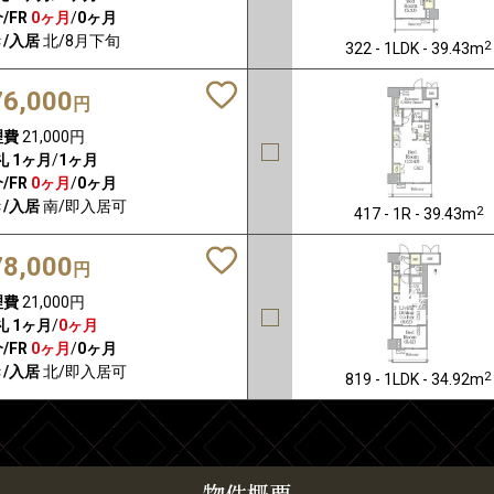
/FR
0ヶ月
/
0ヶ月
/入居
北/8月下旬
2
322 - 1LDK - 39.43m
76,000
円
理費
21,000円
礼
1ヶ月
/
1ヶ月
/FR
0ヶ月
/
0ヶ月
/入居
南/即入居可
2
417 - 1R - 39.43m
78,000
円
理費
21,000円
礼
1ヶ月
/
0ヶ月
/FR
0ヶ月
/
0ヶ月
/入居
北/即入居可
2
819 - 1LDK - 34.92m
物件概要