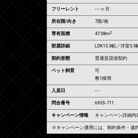
フリーレント
---ヶ月
所在階/向き
7階/南
2
専有面積
47.08m
部屋詳細
LDK13.3帖／洋室5.5
契約形態
普通賃貸借契約
ペット飼育
可
敷1積増
入居日
---
問合番号
6955-711
キャンペーン情報
キャンペーン詳細内
※キャンペーン適用には、制約条件・違