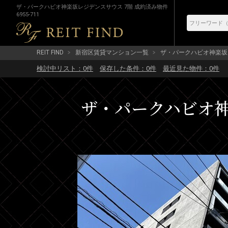
ザ・パークハビオ神楽坂レジデンスサウス 7階 成約済み物件
6955-711
REIT FIND
新宿区賃貸マンション一覧
ザ・パークハビオ神楽坂
検討中リスト：
0
件
保存した条件：
0
件
最近見た物件：
0
件
ザ・パークハビオ神楽