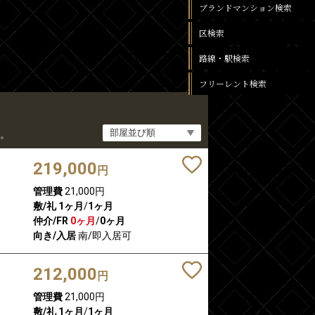
ブランドマンション検索
区検索
路線・駅検索
フリーレント検索
。
219,000
円
管理費
21,000円
敷/礼
1ヶ月
/
1ヶ月
仲介/FR
0ヶ月
/
0ヶ月
向き/入居
南/即入居可
212,000
円
管理費
21,000円
敷/礼
1ヶ月
/
1ヶ月