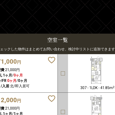
空室一覧
ェックした物件はまとめてお問い合わせ、検討中リストに追加できます
71,000
円
理費
21,000円
礼
1ヶ月
/
0ヶ月
/FR
0ヶ月
/
0ヶ月
/入居
北/即入居可
2
307 - 1LDK - 41.85m
12,000
円
理費
21,000円
礼
1ヶ月
/
1ヶ月