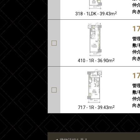
仲介
向き
2
318 - 1LDK - 39.43m
1
管
敷/
仲介
向き
2
410 - 1R - 36.90m
1
管
敷/
仲介
向き
2
717 - 1R - 39.43m