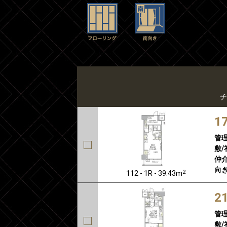
チ
1
管
敷/
仲介
向き
2
112 - 1R - 39.43m
2
管
敷/