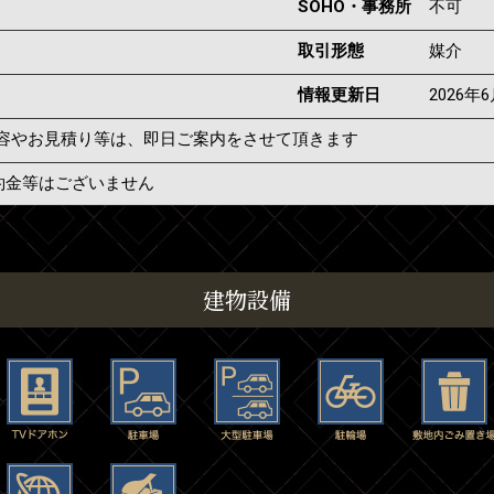
SOHO・事務所
不可
取引形態
媒介
情報更新日
2026年
容やお見積り等は、即日ご案内をさせて頂きます
約金等はございません
建物設備