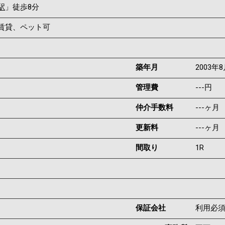
駅
」徒歩8分
賃貸、ペット可
築年月
2003年
管理費
---円
仲介手数料
---ヶ月
更新料
---ヶ月
間取り
1R
保証会社
利用必