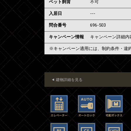
ペット飼育
不可
入居日
---
問合番号
696-503
キャンペーン情報
キャンペーン詳細内
※キャンペーン適用には、制約条件・違
建物詳細を見る