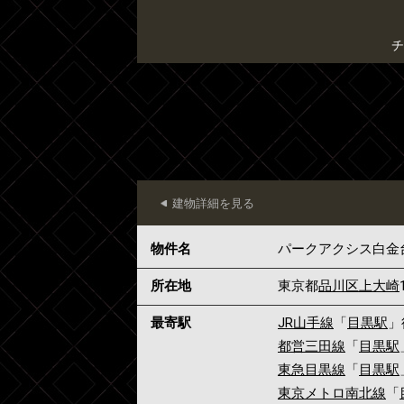
チ
建物詳細を見る
物件名
パークアクシス白金
所在地
東京都
品川区
上大崎
最寄駅
JR山手線
「
目黒駅
」
都営三田線
「
目黒駅
東急目黒線
「
目黒駅
東京メトロ南北線
「