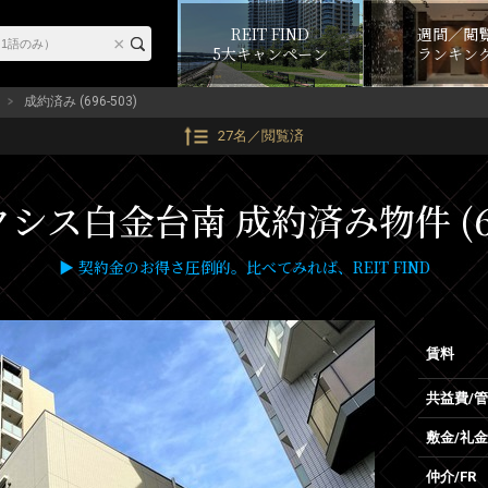
REIT FIND
週間／閲
5大キャンペーン
ランキン
成約済み (696-503)
27名／閲覧済
シス白金台南 成約済み物件 (69
▶ 契約金のお得さ圧倒的。比べてみれば、REIT FIND
賃料
共益費/
敷金/礼金
仲介/FR