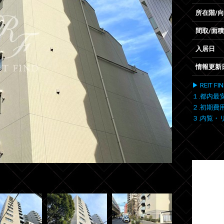
所在階/
間取/面積
入居日
情報更新
▶ REIT
１.都内最
２.初期費
３.内覧・