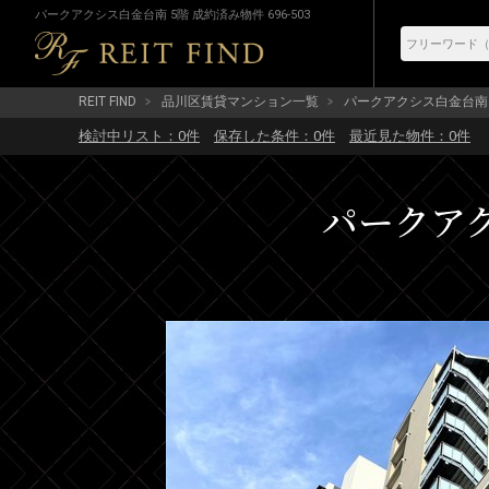
パークアクシス白金台南 5階 成約済み物件 696-503
REIT FIND
品川区賃貸マンション一覧
パークアクシス白金台南
検討中リスト：
0
件
保存した条件：
0
件
最近見た物件：
0
件
パークアク