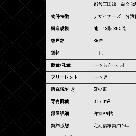
都営三田線
「
白金台
物件特徴
デザイナーズ、分譲
構造規模
地上13階 SRC造
総戸数
36戸
賃料
---
円
敷金/礼金
---ヶ月
/
---ヶ月
フリーレント
---ヶ月
所在階/向き
5階/東
2
専有面積
31.71m
部屋詳細
洋室9.9帖
契約形態
定期借家契約 2年