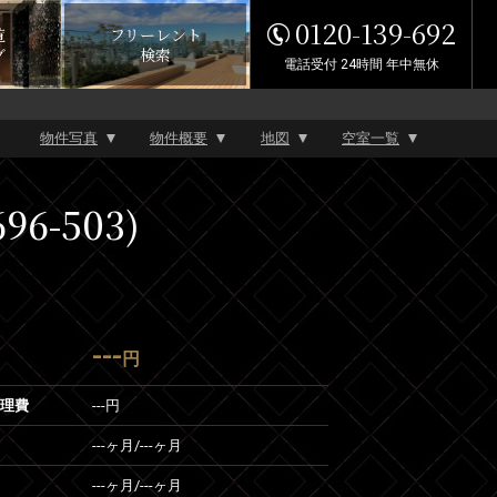
0120-139-692
覧
フリーレント
グ
検索
電話受付 24時間 年中無休
物件写真
物件概要
地図
空室一覧
6-503)
---
円
管理費
---円
---ヶ月
/
---ヶ月
---ヶ月
/
---ヶ月