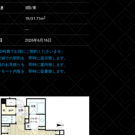
向き
5階/東
2
1R/31.71m
---
日
2026年6月16日
 FIND特典でお得にご契約くださいませ。
安値での契約を、即時に提示致します。
用のお見積りを、即時に案内致します。
リモート内覧を、即時に提案致します。