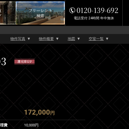
0120-139-692
覧
フリーレント
グ
検索
電話受付 24時間 年中無休
物件写真
物件概要
地図
空室一覧
3
還元率UP
172,000
円
管理費
10,000円