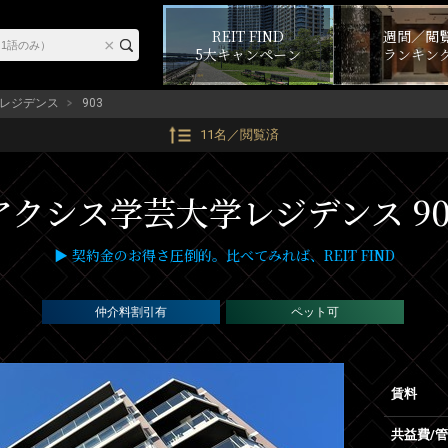
REIT FIND
週間／閲
5大キャンペーン
ランキン
レジデンス
903
11名／閲覧済
クシス学芸大学レジデンス 90
▶ 契約金のお得さ圧倒的。比べてみれば、REIT FIND
仲介料割引有
ペット可
賃料
共益費/