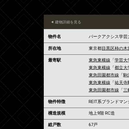
建物詳細を見る
物件名
パークアクシス学芸
所在地
東京都
目黒区
柿の木
最寄駅
東急東横線
「
学芸大
東急東横線
「
都立大
東急田園都市線
「
駒
東急東横線
「
祐天寺
東急田園都市線
「
三
物件特徴
REIT系ブランドマ
構造規模
地上9階 RC造
総戸数
67戸