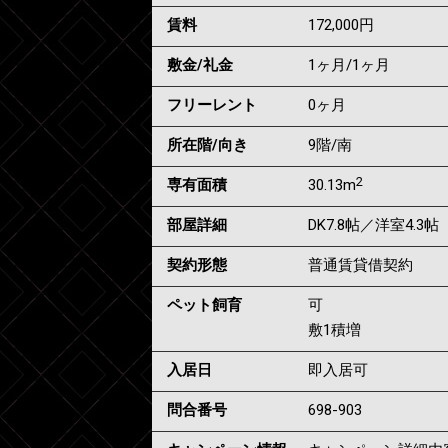
賃料
172,000
円
敷金/礼金
1ヶ月
/
1ヶ月
フリーレント
0ヶ月
所在階/向き
9階/南
2
専有面積
30.13m
部屋詳細
DK7.8帖／洋室4.3帖
契約形態
普通賃貸借契約
ペット飼育
可
敷1積増
入居日
即入居可
問合番号
698-903