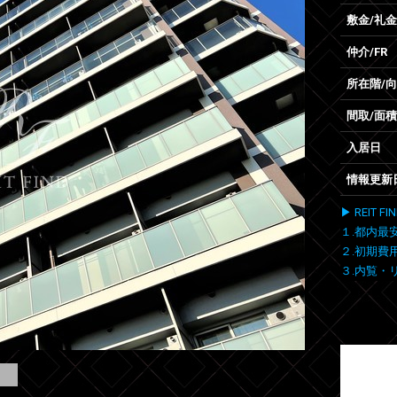
敷金/礼金
仲介/FR
所在階/
間取/面積
入居日
情報更新
▶ REIT
１.都内最
２.初期費
３.内覧・