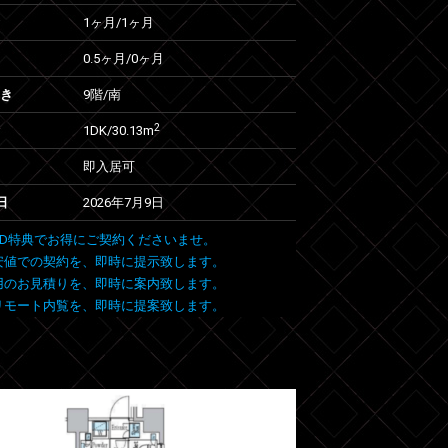
1ヶ月
/
1ヶ月
0.5ヶ月
/
0ヶ月
向き
9階/南
2
1DK/30.13m
即入居可
日
2026年7月9日
 FIND特典でお得にご契約くださいませ。
安値での契約を、即時に提示致します。
用のお見積りを、即時に案内致します。
リモート内覧を、即時に提案致します。