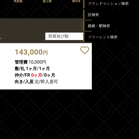
ブランドマンション検索
区検索
路線・駅検索
フリーレント検索
。
143,000
円
管理費
10,000円
敷/礼
1ヶ月
/
1ヶ月
仲介/FR
0ヶ月
/
0ヶ月
向き/入居
北/即入居可