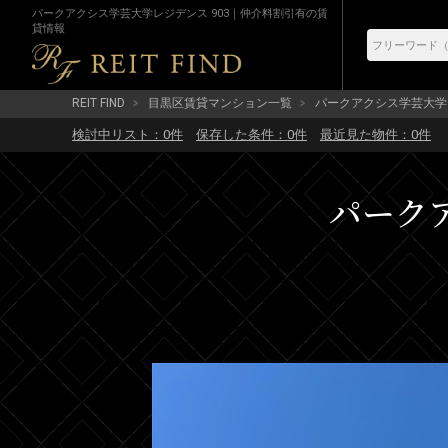
パークアクシス学芸大学レジデンス 903｜仲介料割引有の賃
貸情報
REIT FIND
目黒区賃貸マンション一覧
パークアクシス学芸大学
検討中リスト：
0
件
保存した条件：
0
件
最近見た物件：
0
件
パークア