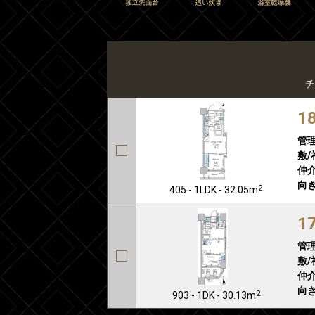
チ
1
管
敷/
仲介
向き
2
405 - 1LDK - 32.05m
1
管
敷/
仲介
向き
2
903 - 1DK - 30.13m