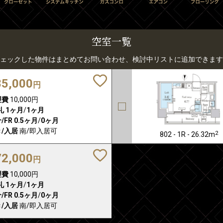
空室一覧
ェックした物件はまとめてお問い合わせ、検討中リストに追加できます
85,000
円
理費
10,000円
礼
1ヶ月
/
1ヶ月
/FR
0.5ヶ月
/
0ヶ月
/入居
南/即入居可
2
802 - 1R - 26.32m
72,000
円
理費
10,000円
礼
1ヶ月
/
1ヶ月
/FR
0.5ヶ月
/
0ヶ月
/入居
南/即入居可