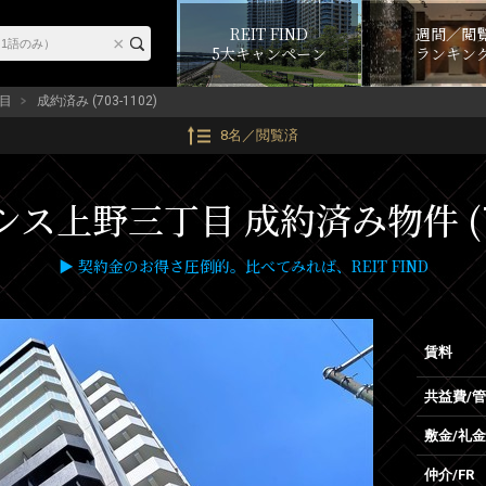
REIT FIND
週間／閲
5大キャンペーン
ランキン
目
成約済み (703-1102)
8名／閲覧済
ス上野三丁目 成約済み物件 (70
▶ 契約金のお得さ圧倒的。比べてみれば、REIT FIND
賃料
共益費/
敷金/礼金
仲介/FR