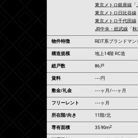
東京メトロ銀座線
「
東京メトロ日比谷線
東京メトロ千代田線
JR中央・総武線
「
秋
物件特徴
REIT系ブランドマ
構造規模
地上14階 RC造
総戸数
86戸
賃料
---
円
敷金/礼金
---ヶ月
/
---ヶ月
フリーレント
---ヶ月
所在階/向き
11階/北
2
専有面積
35.90m