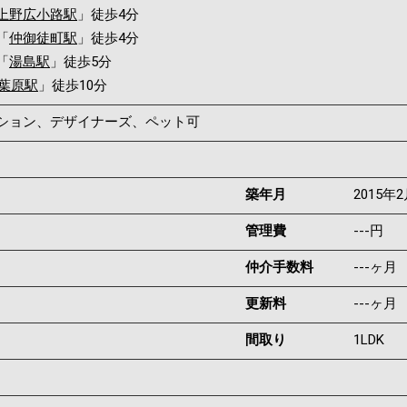
上野広小路駅
」徒歩4分
「
仲御徒町駅
」徒歩4分
「
湯島駅
」徒歩5分
葉原駅
」徒歩10分
ンション、デザイナーズ、ペット可
築年月
2015年
管理費
---円
仲介手数料
---ヶ月
更新料
---ヶ月
間取り
1LDK