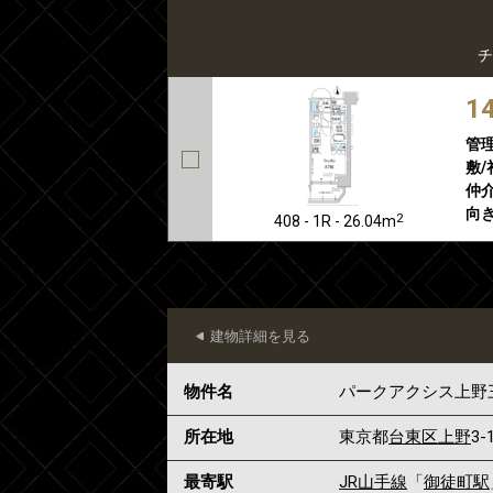
チ
1
管
敷/
仲介
向き
2
408 - 1R - 26.04m
建物詳細を見る
物件名
パークアクシス上野
所在地
東京都
台東区
上野
3-
最寄駅
JR山手線
「
御徒町駅