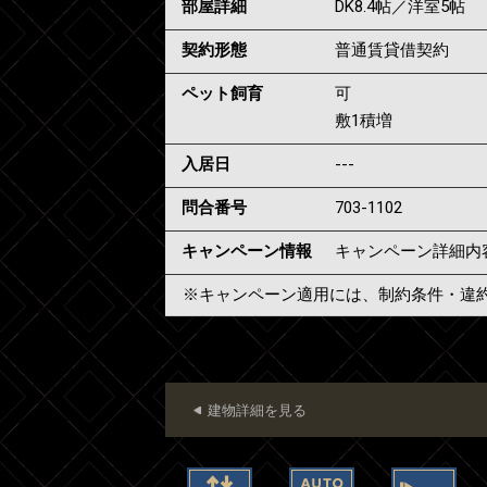
部屋詳細
DK8.4帖／洋室5帖
契約形態
普通賃貸借契約
ペット飼育
可
敷1積増
入居日
---
問合番号
703-1102
キャンペーン情報
キャンペーン詳細内
※キャンペーン適用には、制約条件・違
建物詳細を見る