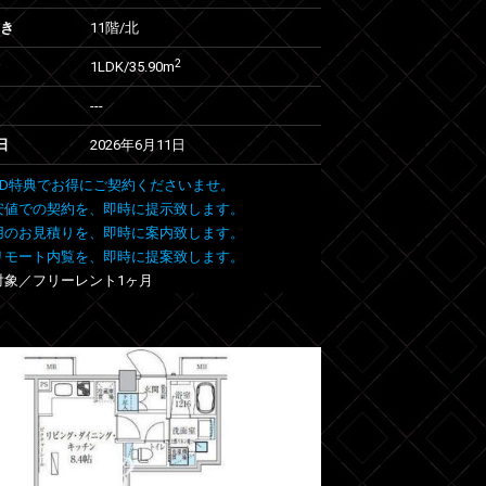
向き
11階/北
2
1LDK/35.90m
---
日
2026年6月11日
 FIND特典でお得にご契約くださいませ。
安値での契約を、即時に提示致します。
用のお見積りを、即時に案内致します。
リモート内覧を、即時に提案致します。
室対象／フリーレント1ヶ月