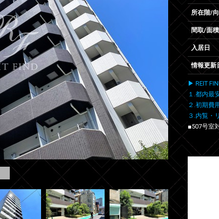
所在階/
間取/面積
入居日
情報更新
▶ REIT
１.都内最
２.初期費
３.内覧・
■507号