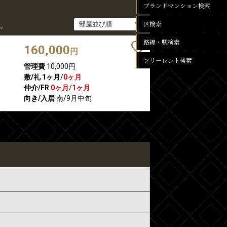
ブランドマンション検索
区検索
。
路線・駅検索
160,000
円
フリーレント検索
管理費
10,000円
敷/礼
1ヶ月
/
0ヶ月
仲介/FR
0ヶ月
/
1ヶ月
向き/入居
南/9月中旬