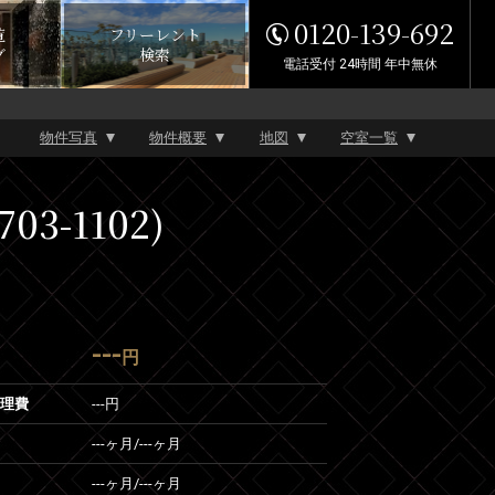
0120-139-692
覧
フリーレント
グ
検索
電話受付 24時間 年中無休
物件写真
物件概要
地図
空室一覧
3-1102)
---
円
管理費
---円
---ヶ月
/
---ヶ月
---ヶ月
/
---ヶ月