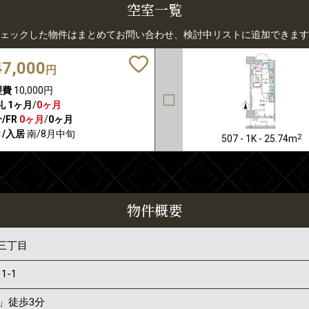
空室一覧
ェックした物件はまとめてお問い合わせ、検討中リストに追加できます
47,000
円
理費
10,000円
礼
1ヶ月
/
0ヶ月
/FR
0ヶ月
/
0ヶ月
/入居
南/8月中旬
2
507 - 1K - 25.74m
物件概要
三丁目
11-1
」徒歩3分