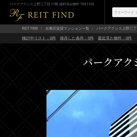
パークアクシス上野三丁目 11階 成約済み物件 703-1102
REIT FIND
台東区賃貸マンション一覧
パークアクシス上野三丁
検討中リスト：
0
件
保存した条件：
0
件
最近見た物件：
0
件
パークアクシ