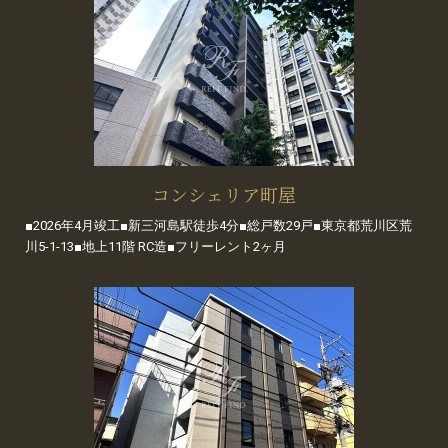
コンシェリア町屋
■2026年4月竣工■新三河島駅徒歩4分■総戸数29戸■東京都荒川区荒
川5-1-13■地上11階 RC造■フリーレント2ヶ月