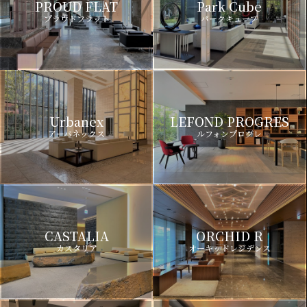
PROUD FLAT
Park Cube
プラウドフラット
パークキューブ
Urbanex
LEFOND PROGRES
アーバネックス
ルフォンプログレ
CASTALIA
ORCHID R
カスタリア
オーキッドレジデンス