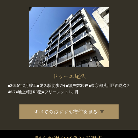
ドゥーエ尾久
■2026年2月竣工■尾久駅徒歩7分■総戸数39戸■東京都荒川区西尾久7-
46-7■地上8階 RC造■フリーレント1ヶ月
すべてのおすすめ物件を見る