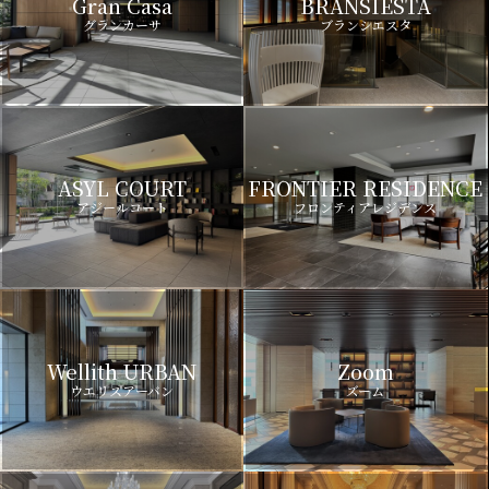
Gran Casa
BRANSIESTA
グランカーサ
ブランシエスタ
ASYL COURT
FRONTIER RESIDENCE
アジールコート
フロンティアレジデンス
Wellith URBAN
Zoom
ウエリスアーバン
ズーム