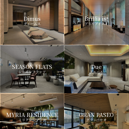
Dimus
Brillia ist
ディームス
ブリリアイスト
SEASON FLATS
Due
シーズンフラッツ
ドゥーエ
MYRIA RESIDENCE
GRAN PASEO
ミリアレジデンス
グランパセオ