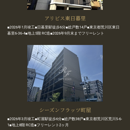
アリビス東日暮里
■2026年1月竣工■日暮里駅徒歩6分■総戸数14戸■東京都荒川区東日
暮里6-36-4■地上5階 RC造■2026年9月末までフリーレント
シーズンフラッツ町屋
■2026年3月竣工■町屋駅徒歩6分■総戸数38戸■東京都荒川区荒川5-6-
1■地上8階 RC造■フリーレント2ヶ月