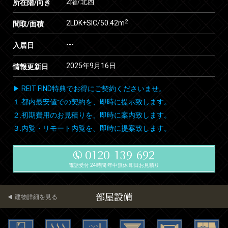
2階/北西
所在階/向き
2
2LDK+SIC/50.42m
間取/面積
---
入居日
2025年9月16日
情報更新日
▶ REIT FIND特典でお得にご契約くださいませ。
１.都内最安値での契約を、即時に提示致します。
２.初期費用のお見積りを、即時に案内致します。
３.内覧・リモート内覧を、即時に提案致します。
0120-139-692
電話受付 24時間 年中無休 即日お見積り
部屋設備
建物詳細を見る