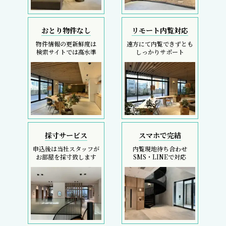
おとり物件なし
リモート内覧対応
物件情報の更新鮮度は
遠方にて内覧できずとも
検索サイトでは高水準
しっかりサポート
採寸サービス
スマホで完結
申込後は当社スタッフが
内覧現地待ち合わせ
お部屋を採寸致します
SMS・LINEで対応