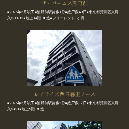
ザ・パームス熊野前
■2026年6月竣工■熊野前駅徒歩1分■総戸数49戸■東京都荒川区東尾
久5-11-12■地上14階 RC造■フリーレント1ヶ月
レアライズ西日暮里ノース
■2026年6月竣工■熊野前駅徒歩2分■総戸数32戸■東京都荒川区東尾
久5-6-1■地上9階 RC造