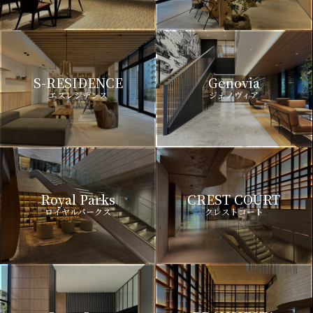
S-RESIDENCE
Genovia
エスレジデンス
ジェノヴィア
Royal Parks
CREST COURT
ロイヤルパークス
クレストコート