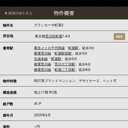
物件概要
建物詳細を見る
グランカーサ町屋2
物件名
所在地
東京都
荒川区
町屋
1-4-3
MAP
東京メトロ千代田線
「
町屋駅
」徒歩3分
最寄駅
都電荒川線
「
町屋駅前駅
」徒歩3分
京成本線
「
町屋駅
」徒歩5分
都電荒川線
「
荒川七丁目駅
」徒歩6分
都電荒川線
「
町屋二丁目駅
」徒歩8分
REIT系ブランドマンション、デザイナーズ、ペット可
物件特徴
地上11階 RC造
構造規模
41戸
総戸数
2025年6月
築年月
---
円
賃料