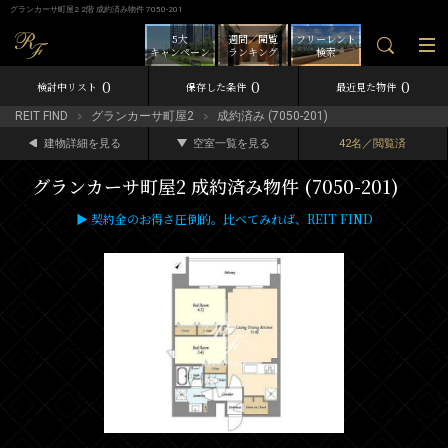
グランカーサ町屋2 2階 成約済み物件 7050-201
5大
週間／閲覧
フリーレント
キャンペーン
ランキング
検索
0
0
0
検討中リスト
保存した条件
最近見た物件
REIT FIND
グランカーサ町屋2
成約済み (7050-201)
建物詳細を見る
空室一覧を見る
42名／閲覧済
グランカーサ町屋2 成約済み物件 (7050-201)
▶ 契約金のお得さ圧倒的。比べてみれば、REIT FIND