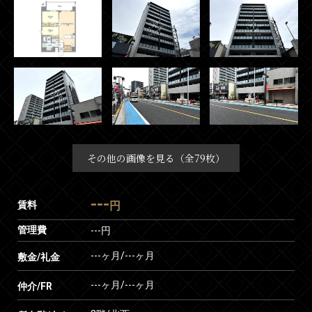
その他の画像を見る（全79枚）
---
賃料
円
管理費
---円
---ヶ月
/
---ヶ月
敷金/礼金
---ヶ月
/
---ヶ月
仲介/FR