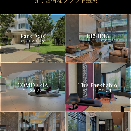
賢くお得なブランド選択
Park Axis
RESIDIA
パークアクシス
レジディア
COMFORIA
The Parkhabio
コンフォリア
ザ・パークハビオ