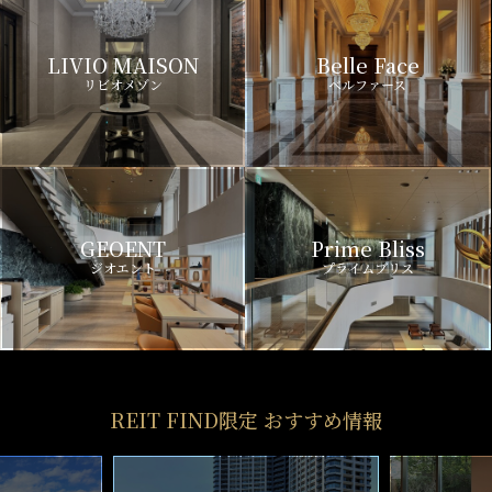
LIVIO MAISON
Belle Face
リビオメゾン
ベルファース
GEOENT
Prime Bliss
ジオエント
プライムブリス
REIT FIND限定 おすすめ情報