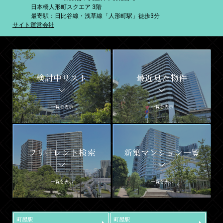
日本橋人形町スクエア 3階
最寄駅：日比谷線・浅草線「人形町駅」徒歩3分
サイト運営会社
検討中リスト
最近見た物件
一覧を表示
一覧を表示
フリーレント検索
新築マンション一覧
一覧を表示
一覧を表示
町屋駅
町屋駅