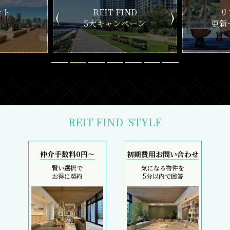
ND
リアルタイム
新
ペーン
更新一覧チェック
REIT FIND
STYLE
仲介手数料0円～
初期費用お問い合わせ
賢い選択で
気になる物件を
お得に契約
5分以内で回答