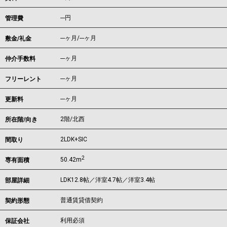
---円
管理費
---ヶ月
/
---ヶ月
敷金/礼金
---ヶ月
仲介手数料
---ヶ月
フリーレント
---ヶ月
更新料
2階/北西
所在階/向き
2LDK+SIC
間取り
2
50.42m
専有面積
LDK12.8帖／洋室4.7帖／洋室3.4帖
部屋詳細
普通賃貸借契約
契約形態
利用必須
保証会社