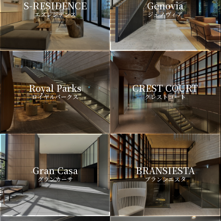
S-RESIDENCE
Genovia
エスレジデンス
ジェノヴィア
Royal Parks
CREST COURT
ロイヤルパークス
クレストコート
Gran Casa
BRANSIESTA
グランカーサ
ブランシエスタ