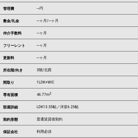
---円
管理費
---ヶ月
/
---ヶ月
敷金/礼金
---ヶ月
仲介手数料
---ヶ月
フリーレント
---ヶ月
更新料
3階/北西
所在階/向き
1LDK+WIC
間取り
2
46.77m
専有面積
LDK13.35帖／洋室6.25帖
部屋詳細
普通賃貸借契約
契約形態
利用必須
保証会社