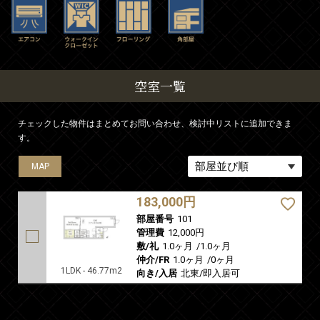
空室一覧
チェックした物件はまとめてお問い合わせ、検討中リストに追加できま
す。
MAP
183,000円
部屋番号
101
管理費
12,000円
敷/礼
1.0ヶ月
/
1.0ヶ月
仲介/FR
1.0ヶ月
/
0ヶ月
1LDK - 46.77m2
向き/入居
北東/即入居可