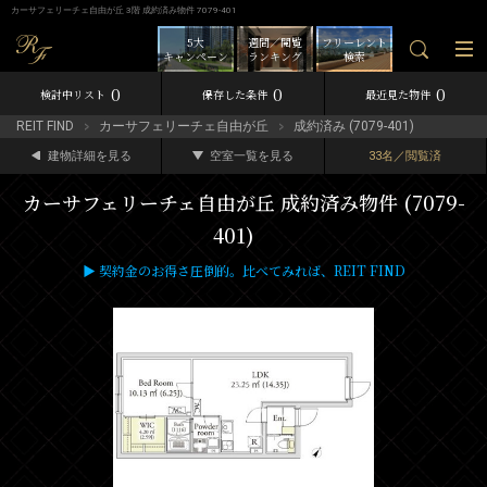
カーサフェリーチェ自由が丘 3階 成約済み物件 7079-401
5大
週間／閲覧
フリーレント
キャンペーン
ランキング
検索
0
0
0
検討中リスト
保存した条件
最近見た物件
REIT FIND
カーサフェリーチェ自由が丘
成約済み (7079-401)
建物詳細を見る
空室一覧を見る
33名／閲覧済
カーサフェリーチェ自由が丘 成約済み物件 (7079-
401)
▶ 契約金のお得さ圧倒的。比べてみれば、REIT FIND