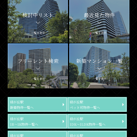
検討中リスト
最近見た物件
一覧を表示
一覧を表示
フリーレント検索
新築マンション一覧
一覧を表示
一覧を表示
緑が丘駅
緑が丘駅
新築物件一覧へ
ペット可物件一覧へ
緑が丘駅
緑が丘駅
1R～1K物件一覧へ
1DK～1LDK物件一覧へ
緑が丘駅
緑が丘駅