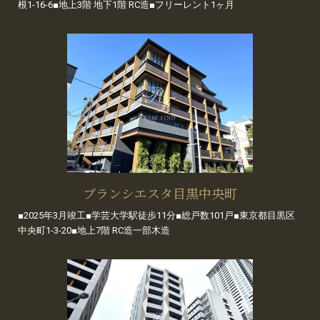
根1-16-6■地上3階 地下1階 RC造■フリーレント1ヶ月
ブランシエスタ目黒中央町
■2025年3月竣工■学芸大学駅徒歩11分■総戸数101戸■東京都目黒区
中央町1-3-20■地上7階 RC造一部木造