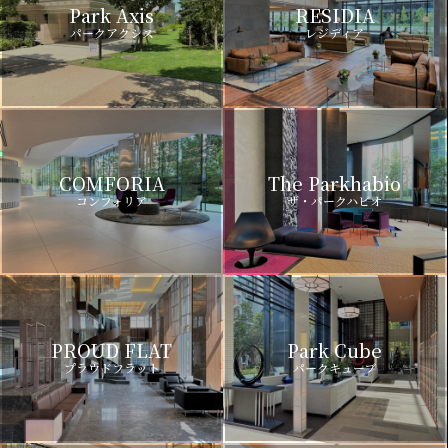
Park Axis
RESIDIA
パークアクシス
レジディア
COMFORIA
The Parkhabio
コンフォリア
ザ・パークハビオ
PROUD FLAT
Park Cube
プラウドフラット
パークキューブ