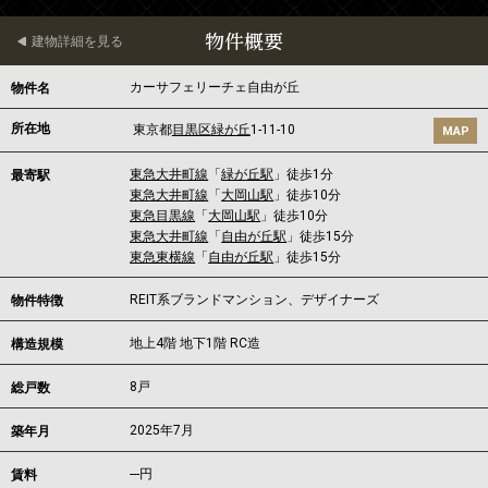
物件概要
建物詳細を見る
カーサフェリーチェ自由が丘
物件名
所在地
東京都
目黒区
緑が丘
1-11-10
MAP
東急大井町線
「
緑が丘駅
」徒歩1分
最寄駅
東急大井町線
「
大岡山駅
」徒歩10分
東急目黒線
「
大岡山駅
」徒歩10分
東急大井町線
「
自由が丘駅
」徒歩15分
東急東横線
「
自由が丘駅
」徒歩15分
REIT系ブランドマンション、デザイナーズ
物件特徴
地上4階 地下1階 RC造
構造規模
8戸
総戸数
2025年7月
築年月
---
円
賃料