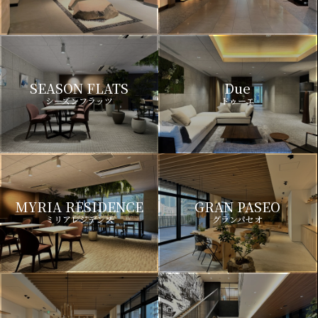
SEASON FLATS
Due
シーズンフラッツ
ドゥーエ
MYRIA RESIDENCE
GRAN PASEO
ミリアレジデンス
グランパセオ