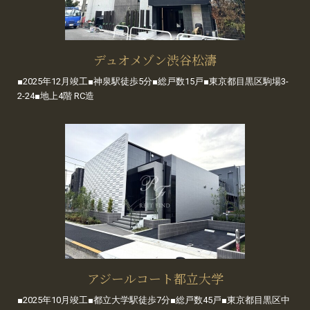
デュオメゾン渋谷松濤
■2025年12月竣工■神泉駅徒歩5分■総戸数15戸■東京都目黒区駒場3-
2-24■地上4階 RC造
アジールコート都立大学
■2025年10月竣工■都立大学駅徒歩7分■総戸数45戸■東京都目黒区中