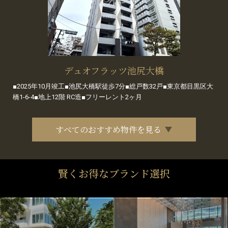
デュオフラッツ池尻大橋
■2025年10月竣工■池尻大橋駅徒歩7分■総戸数32戸■東京都目黒区大
橋1-6-4■地上12階 RC造■フリーレント2ヶ月
すべてのおすすめ物件を見る
賢くお得なブランド選択