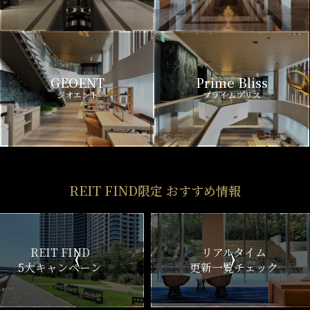
GEOENT
Prime Bliss
ジオエント
プライムブリス
REIT FIND限定 おすすめ情報
ND
リアルタイム
新
ペーン
更新一覧チェック