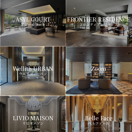
ASYL COURT
FRONTIER RESIDENCE
アジールコート
フロンティアレジデンス
Wellith URBAN
Zoom
ウエリスアーバン
ズーム
LIVIO MAISON
Belle Face
リビオメゾン
ベルファース