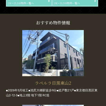
2K～2LDK物件一覧へ
3K～3LDK物件一覧へ
おすすめ物件情報
ラペルラ目黒東山2
■2026年5月竣工■池尻大橋駅徒歩9分■総戸数21戸■東京都目黒区東
山2-12-3■地上3階 地下1階 RC造