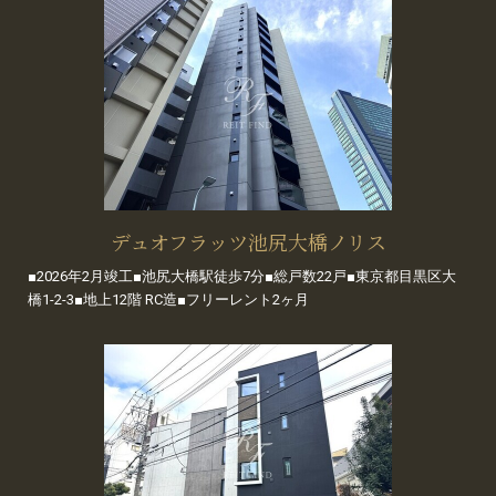
デュオフラッツ池尻大橋ノリス
■2026年2月竣工■池尻大橋駅徒歩7分■総戸数22戸■東京都目黒区大
橋1-2-3■地上12階 RC造■フリーレント2ヶ月