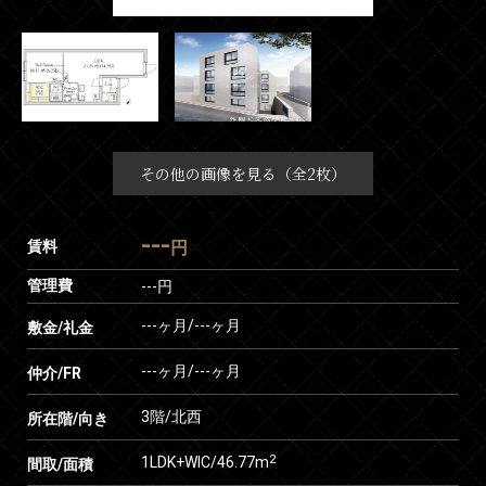
その他の画像を見る（全2枚）
---
賃料
円
管理費
---円
---ヶ月
/
---ヶ月
敷金/礼金
---ヶ月
/
---ヶ月
仲介/FR
3階/北西
所在階/向き
2
1LDK+WIC/46.77m
間取/面積