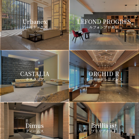
Urbanex
LEFOND PROGRES
アーバネックス
ルフォンプログレ
CASTALIA
ORCHID R
カスタリア
オーキッドレジデンス
Dimus
Brillia ist
ディームス
ブリリアイスト