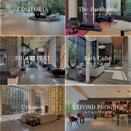
COMFORIA
The Parkhabio
コンフォリア
ザ・パークハビオ
PROUD FLAT
Park Cube
プラウドフラット
パークキューブ
Urbanex
LEFOND PROGRES
アーバネックス
ルフォンプログレ