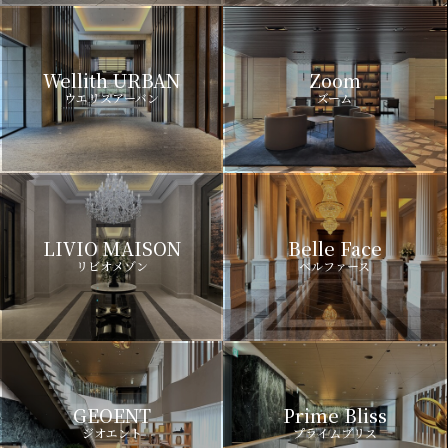
Wellith URBAN
Zoom
ウエリスアーバン
ズーム
LIVIO MAISON
Belle Face
リビオメゾン
ベルファース
GEOENT
Prime Bliss
ジオエント
プライムブリス