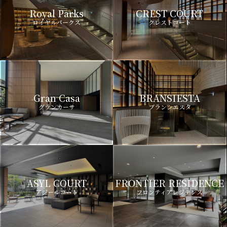
Royal Parks
CREST COURT
ロイヤルパークス
クレストコート
Gran Casa
BRANSIESTA
グランカーサ
ブランシエスタ
ASYL COURT
FRONTIER RESIDENCE
アジールコート
フロンティアレジデンス