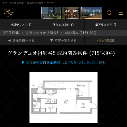
グランデュオ祖師谷5 3階 成約済み物件 7151-304
5大
週間／閲覧
フリーレント
キャンペーン
ランキング
検索
0
0
0
検討中リスト
保存した条件
最近見た物件
REIT FIND
グランデュオ祖師谷5
成約済み (7151-304)
建物詳細を見る
空室一覧を見る
4名／閲覧済
グランデュオ祖師谷5 成約済み物件 (7151-304)
▶ 契約金のお得さ圧倒的。比べてみれば、REIT FIND