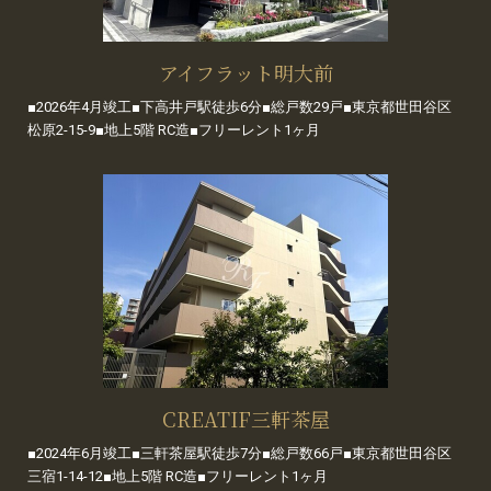
アイフラット明大前
■2026年4月竣工■下高井戸駅徒歩6分■総戸数29戸■東京都世田谷区
松原2-15-9■地上5階 RC造■フリーレント1ヶ月
CREATIF三軒茶屋
■2024年6月竣工■三軒茶屋駅徒歩7分■総戸数66戸■東京都世田谷区
三宿1-14-12■地上5階 RC造■フリーレント1ヶ月