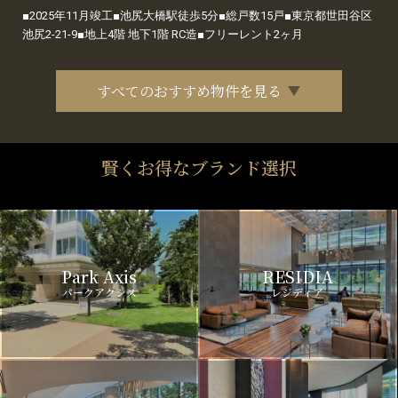
■2025年11月竣工■池尻大橋駅徒歩5分■総戸数15戸■東京都世田谷区
池尻2-21-9■地上4階 地下1階 RC造■フリーレント2ヶ月
すべてのおすすめ物件を見る
賢くお得なブランド選択
Park Axis
RESIDIA
パークアクシス
レジディア