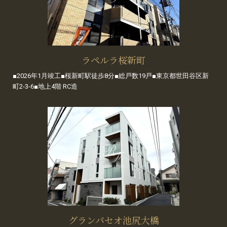
ラペルラ桜新町
■2026年1月竣工■桜新町駅徒歩8分■総戸数19戸■東京都世田谷区新
町2-3-6■地上4階 RC造
グランパセオ池尻大橋