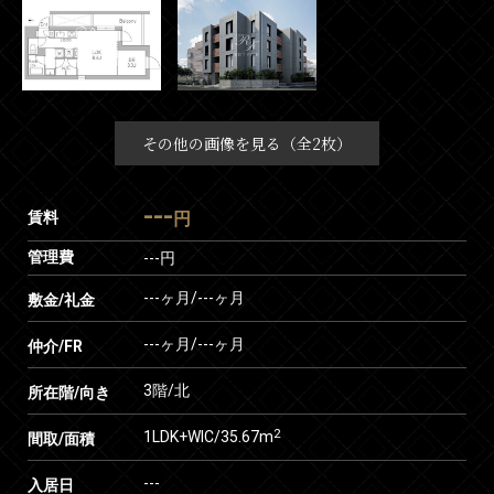
その他の画像を見る（全2枚）
---
賃料
円
管理費
---円
---ヶ月
/
---ヶ月
敷金/礼金
---ヶ月
/
---ヶ月
仲介/FR
3階/北
所在階/向き
2
1LDK+WIC/35.67m
間取/面積
---
入居日