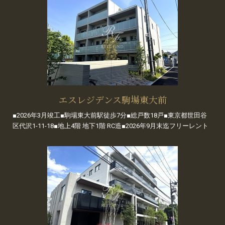
エスレジデンス駒場東大前
■2026年3月竣工■駒場東大前駅徒歩7分■総戸数18戸■東京都世田谷
区代沢1-11-18■地上4階 地下1階 RC造■2026年9月末迄フリーレント