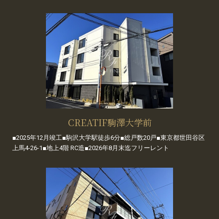
CREATIF駒澤大学前
■2025年12月竣工■駒沢大学駅徒歩6分■総戸数20戸■東京都世田谷区
上馬4-26-1■地上4階 RC造■2026年8月末迄フリーレント