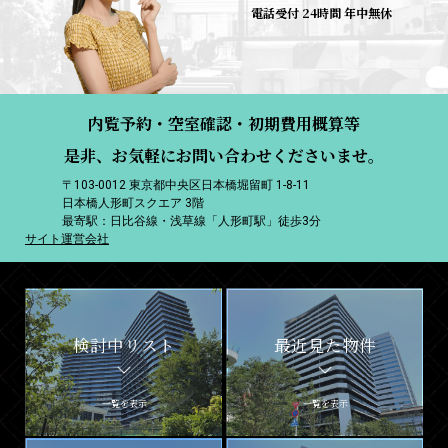
電話受付 24時間 年中無休
内覧予約・空室確認・初期費用概算等
是非、お気軽にお問い合わせくださいませ。
〒103-0012 東京都中央区日本橋堀留町 1-8-11
日本橋人形町スクエア 3階
最寄駅：日比谷線・浅草線「人形町駅」徒歩3分
サイト運営会社
検討中リスト
最近見た物件
一覧を表示
一覧を表示