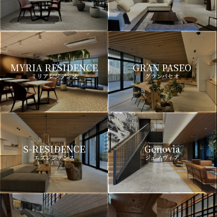
MYRIA RESIDENCE
GRAN PASEO
ミリアレジデンス
グランパセオ
S-RESIDENCE
Genovia
エスレジデンス
ジェノヴィア