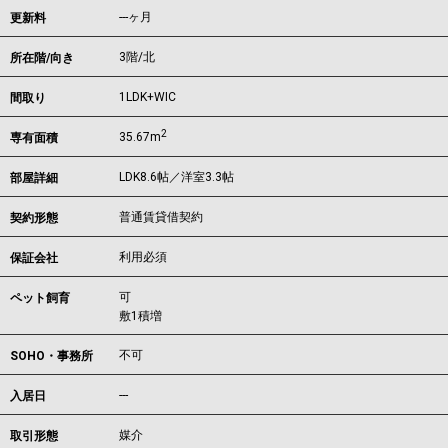
---ヶ月
更新料
3階/北
所在階/向き
1LDK+WIC
間取り
2
35.67m
専有面積
LDK8.6帖／洋室3.3帖
部屋詳細
普通賃貸借契約
契約形態
利用必須
保証会社
可
ペット飼育
敷1積増
不可
SOHO・事務所
---
入居日
媒介
取引形態