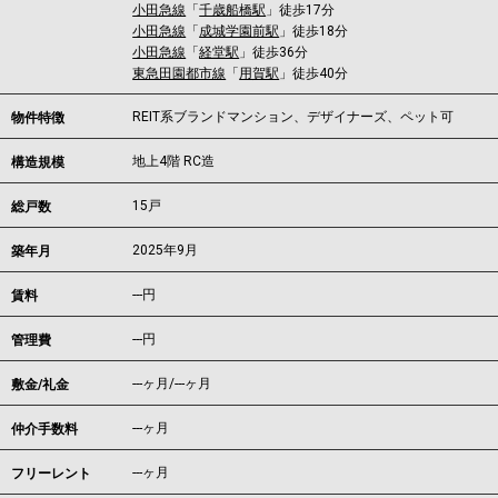
小田急線
「
千歳船橋駅
」徒歩17分
小田急線
「
成城学園前駅
」徒歩18分
小田急線
「
経堂駅
」徒歩36分
東急田園都市線
「
用賀駅
」徒歩40分
REIT系ブランドマンション、デザイナーズ、ペット可
物件特徴
地上4階 RC造
構造規模
15戸
総戸数
2025年9月
築年月
---
円
賃料
---円
管理費
---ヶ月
/
---ヶ月
敷金/礼金
---ヶ月
仲介手数料
---ヶ月
フリーレント