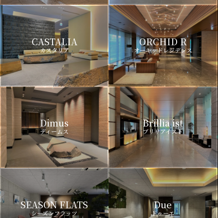
CASTALIA
ORCHID R
カスタリア
オーキッドレジデンス
Dimus
Brillia ist
ディームス
ブリリアイスト
SEASON FLATS
Due
シーズンフラッツ
ドゥーエ