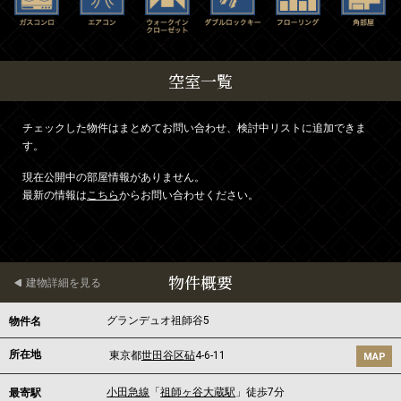
空室一覧
チェックした物件はまとめてお問い合わせ、検討中リストに追加できま
す。
現在公開中の部屋情報がありません。
最新の情報は
こちら
からお問い合わせください。
物件概要
建物詳細を見る
グランデュオ祖師谷5
物件名
所在地
東京都
世田谷区
砧
4-6-11
MAP
小田急線
「
祖師ヶ谷大蔵駅
」徒歩7分
最寄駅