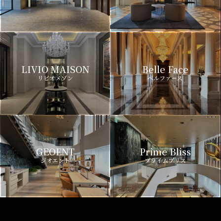
LIVIO MAISON
Belle Face
リビオメゾン
ベルファース
GEOENT
Prime Bliss
ジオエント
プライムブリス