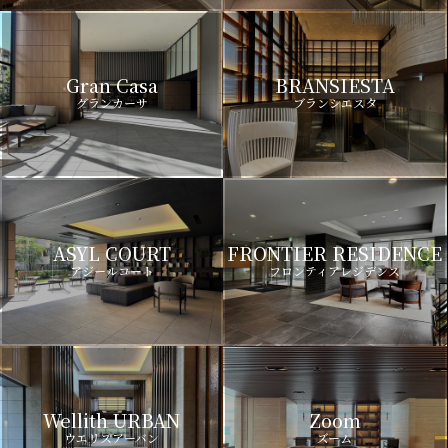
Gran Casa
BRANSIESTA
グランカーサ
ブランシエスタ
ASYL COURT
FRONTIER RESIDENCE
アジールコート
フロンティアレジデンス
Wellith URBAN
Zoom
ウエリスアーバン
ズーム