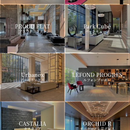
PROUD FLAT
Park Cube
プラウドフラット
パークキューブ
Urbanex
LEFOND PROGRES
アーバネックス
ルフォンプログレ
CASTALIA
ORCHID R
カスタリア
オーキッドレジデンス