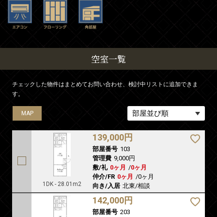
空室一覧
チェックした物件はまとめてお問い合わせ、検討中リストに追加できま
す。
MAP
MAP
139,000円
部屋番号
103
管理費
9,000円
敷/礼
0ヶ月
/
0ヶ月
仲介/FR
0ヶ月
/
0ヶ月
1DK - 28.01m2
向き/入居
北東/相談
142,000円
部屋番号
203