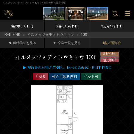
イルメッツォディトウキョウ 103｜仲介料無料の賃貸情報
5大
週間／閲覧
フリーレント
キャンペーン
ランキング
検索
0
0
0
検討中リスト
保存した条件
最近見た物件
REIT FIND
イルメッツォディトウキョウ
103
建物詳細を見る
空室一覧を見る
4名／閲覧済
築3年以内
イルメッツォディトウキョウ 103
還元率UP
▶ 契約金のお得さ圧倒的。比べてみれば、REIT FIND
礼金0
仲介手数料無料
ペット可