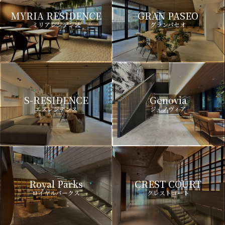
MYRIA RESIDENCE
GRAN PASEO
ミリアレジデンス
グランパセオ
S-RESIDENCE
Genovia
エスレジデンス
ジェノヴィア
Royal Parks
CREST COURT
ロイヤルパークス
クレストコート