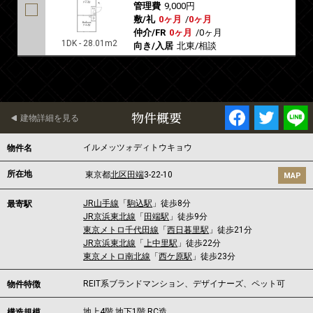
管理費
9,000円
敷/礼
0ヶ月
/
0ヶ月
仲介/FR
0ヶ月
/
0ヶ月
1DK - 28.01m2
向き/入居
北東/相談
物件概要
建物詳細を見る
イルメッツォディトウキョウ
物件名
所在地
東京都
北区
田端
3-22-10
MAP
JR山手線
「
駒込駅
」徒歩8分
最寄駅
JR京浜東北線
「
田端駅
」徒歩9分
東京メトロ千代田線
「
西日暮里駅
」徒歩21分
JR京浜東北線
「
上中里駅
」徒歩22分
東京メトロ南北線
「
西ケ原駅
」徒歩23分
REIT系ブランドマンション、デザイナーズ、ペット可
物件特徴
地上4階 地下1階 RC造
構造規模