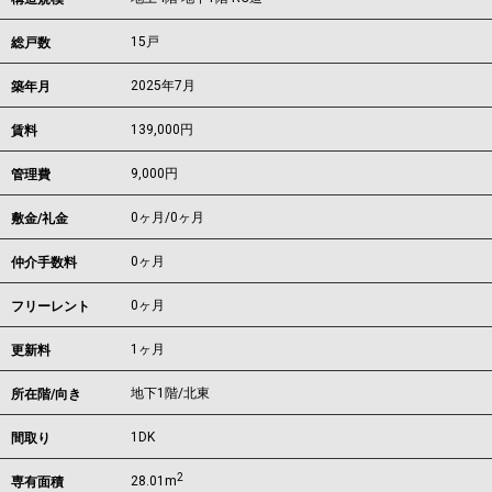
15戸
総戸数
2025年7月
築年月
139,000
円
賃料
9,000円
管理費
0ヶ月
/
0ヶ月
敷金/礼金
0ヶ月
仲介手数料
0ヶ月
フリーレント
1ヶ月
更新料
地下1階/北東
所在階/向き
1DK
間取り
2
28.01m
専有面積