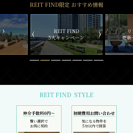
REIT FIND限定 おすすめ情報
ND
リアルタイム
新
ペーン
更新一覧チェック
REIT FIND
STYLE
仲介手数料0円～
初期費用お問い合わせ
賢い選択で
気になる物件を
お得に契約
5分以内で回答