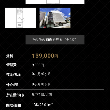
その他の画像を見る（全2枚）
139,000
賃料
円
管理費
9,000円
0ヶ月
/
0ヶ月
敷金/礼金
0ヶ月
/
0ヶ月
仲介/FR
地下1階/北東
所在階/向き
2
1DK/28.01m
間取/面積