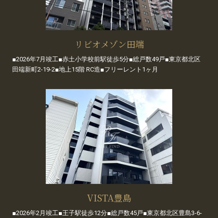
リビオメゾン田端
■2026年7月竣工■赤土小学校前駅徒歩5分■総戸数49戸■東京都北区
田端新町2-19-2■地上15階 RC造■フリーレント1ヶ月
VISTA豊島
■2026年2月竣工■王子駅徒歩12分■総戸数45戸■東京都北区豊島3-6-