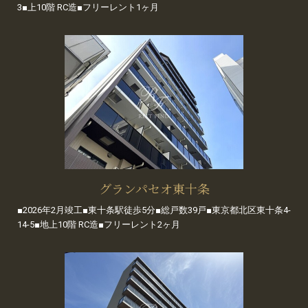
3■上10階 RC造■フリーレント1ヶ月
グランパセオ東十条
■2026年2月竣工■東十条駅徒歩5分■総戸数39戸■東京都北区東十条4-
14-5■地上10階 RC造■フリーレント2ヶ月