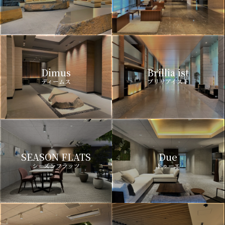
Dimus
Brillia ist
ディームス
ブリリアイスト
SEASON FLATS
Due
シーズンフラッツ
ドゥーエ