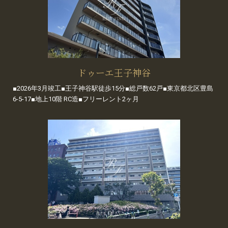
ドゥーエ王子神谷
■2026年3月竣工■王子神谷駅徒歩15分■総戸数62戸■東京都北区豊島
6-5-17■地上10階 RC造■フリーレント2ヶ月