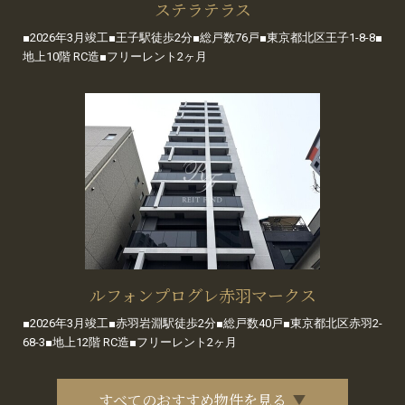
ステラテラス
■2026年3月竣工■王子駅徒歩2分■総戸数76戸■東京都北区王子1-8-8■
地上10階 RC造■フリーレント2ヶ月
ルフォンプログレ赤羽マークス
■2026年3月竣工■赤羽岩淵駅徒歩2分■総戸数40戸■東京都北区赤羽2-
68-3■地上12階 RC造■フリーレント2ヶ月
すべてのおすすめ物件を見る