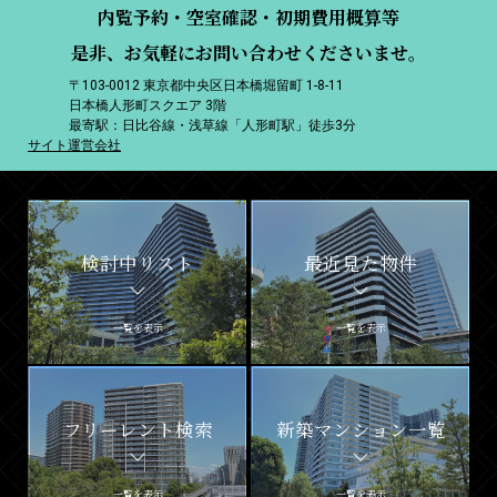
内覧予約・空室確認・初期費用概算等
是非、お気軽にお問い合わせくださいませ。
〒103-0012 東京都中央区日本橋堀留町 1-8-11
日本橋人形町スクエア 3階
最寄駅：日比谷線・浅草線「人形町駅」徒歩3分
サイト運営会社
検討中リスト
最近見た物件
一覧を表示
一覧を表示
フリーレント検索
新築マンション一覧
一覧を表示
一覧を表示