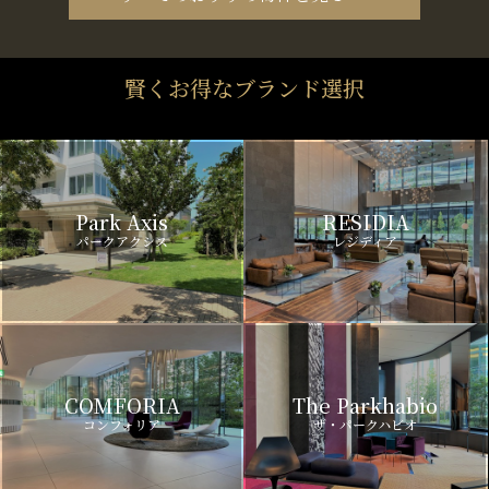
賢くお得なブランド選択
Park Axis
RESIDIA
パークアクシス
レジディア
COMFORIA
The Parkhabio
コンフォリア
ザ・パークハビオ