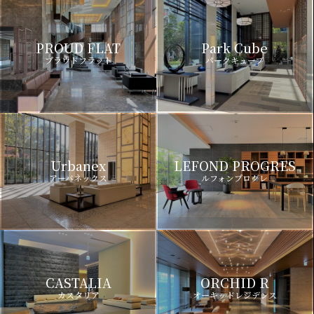
PROUD FLAT
Park Cube
プラウドフラット
パークキューブ
Urbanex
LEFOND PROGRES
アーバネックス
ルフォンプログレ
CASTALIA
ORCHID R
カスタリア
オーキッドレジデンス