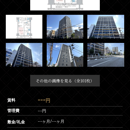
その他の画像を見る（全101枚）
---
賃料
円
管理費
---円
---ヶ月
/
---ヶ月
敷金/礼金