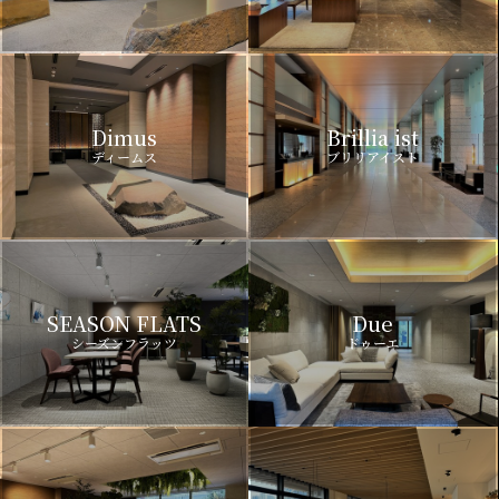
Dimus
Brillia ist
ディームス
ブリリアイスト
SEASON FLATS
Due
シーズンフラッツ
ドゥーエ