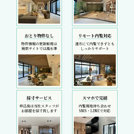
おとり物件なし
リモート内覧対応
物件情報の更新鮮度は
遠方にて内覧できずとも
検索サイトでは高水準
しっかりサポート
採寸サービス
スマホで完結
申込後は当社スタッフが
内覧現地待ち合わせ
お部屋を採寸致します
SMS・LINEで対応