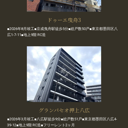
ドゥーエ曳舟3
■2026年8月竣工■京成曳舟駅徒歩5分■総戸数50戸■東京都墨田区八
広1-7-11■地上9階 RC造
グランパセオ押上八広
■2026年3月竣工■八広駅徒歩9分■総戸数51戸■東京都墨田区八広4-
39-12■地上9階 RC造■フリーレント2ヶ月