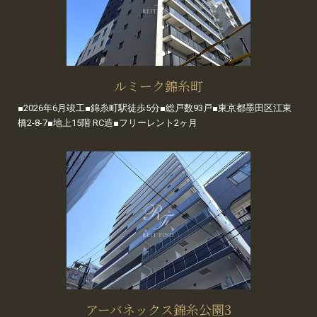
ルミーク錦糸町
■2026年6月竣工■錦糸町駅徒歩5分■総戸数93戸■東京都墨田区江東
橋2-8-7■地上15階 RC造■フリーレント2ヶ月
アーバネックス錦糸公園3