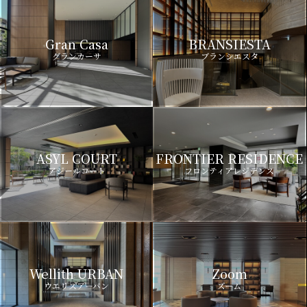
Gran Casa
BRANSIESTA
グランカーサ
ブランシエスタ
ASYL COURT
FRONTIER RESIDENCE
アジールコート
フロンティアレジデンス
Wellith URBAN
Zoom
ウエリスアーバン
ズーム