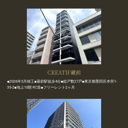
CREATIF蔵前
■2026年5月竣工■蔵前駅徒歩4分■総戸数27戸■東京都墨田区本所1-
35-2■地上10階 RC造■フリーレント2ヶ月