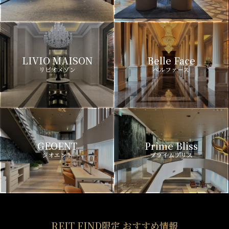
LIVIO MAISON
Belle Face
リビオメゾン
ベルファース
GEOENT
Prime Bliss
ジオエント
プライムブリス
REIT FIND限定 おすすめ情報