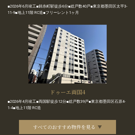
■2026年6月竣工■錦糸町駅徒歩6分■総戸数40戸■東京都墨田区太平3-
11-9■地上11階 RC造■フリーレント1ヶ月
ドゥーエ両国4
■2026年4月竣工■両国駅徒歩12分■総戸数39戸■東京都墨田区石原4-
1-4■地上11階 RC造
すべてのおすすめ物件を見る