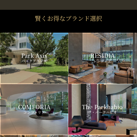
賢くお得なブランド選択
Park Axis
RESIDIA
パークアクシス
レジディア
COMFORIA
The Parkhabio
コンフォリア
ザ・パークハビオ