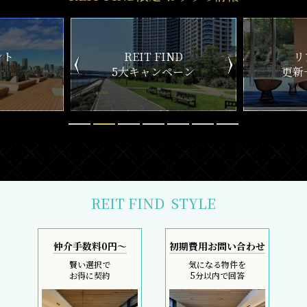
ND
リアルタイム
新
ペーン
更新一覧チェック
REIT FIND
STYLE
仲介手数料0円～
初期費用お問い合わせ
賢い選択で
気になる物件を
お得に契約
5分以内で回答