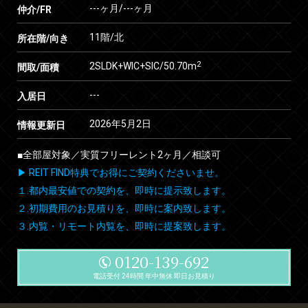
---ヶ月
/
---ヶ月
仲介/FR
11階/北
所在階/向き
2
2SLDK+WIC+SIC/50.70m
間取/面積
---
入居日
2026年5月2日
情報更新日
■全部屋対象／実質フリーレント2ヶ月／相談可
▶ REIT FIND特典でお得にご契約くださいませ。
１.都内最安値での契約を、即時に提示致します。
２.初期費用のお見積りを、即時に案内致します。
３.内覧・リモート内覧を、即時に提案致します。
0120-139-692
電話受付 24時間 年中無休 即日お見積り