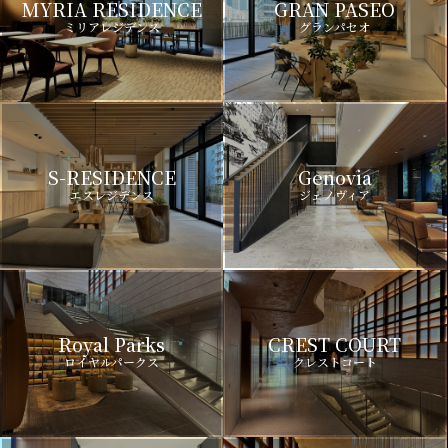
MYRIA RESIDENCE
GRAN PASEO
ミリアレジデンス
グランパセオ
S-RESIDENCE
Genovia
エスレジデンス
ジェノヴィア
Royal Parks
CREST COURT
ロイヤルパークス
クレストコート