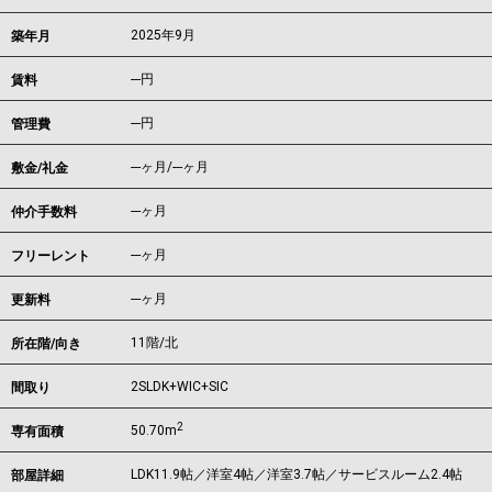
2025年9月
築年月
---
円
賃料
---円
管理費
---ヶ月
/
---ヶ月
敷金/礼金
---ヶ月
仲介手数料
---ヶ月
フリーレント
---ヶ月
更新料
11階/北
所在階/向き
2SLDK+WIC+SIC
間取り
2
50.70m
専有面積
LDK11.9帖／洋室4帖／洋室3.7帖／サービスルーム2.4帖
部屋詳細