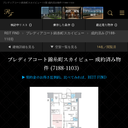
プレディアコート錦糸町スカイビュー 11階 成約済み物件 7188-1103
5大
週間／閲覧
フリーレント
キャンペーン
ランキング
検索
0
0
0
検討中リスト
保存した条件
最近見た物件
REIT FIND
プレディアコート錦糸町スカイビュー
成約済み (7188-
1103)
建物詳細を見る
空室一覧を見る
14名／閲覧済
プレディアコート錦糸町スカイビュー 成約済み物
件 (7188-1103)
▶ 契約金のお得さ圧倒的。比べてみれば、REIT FIND