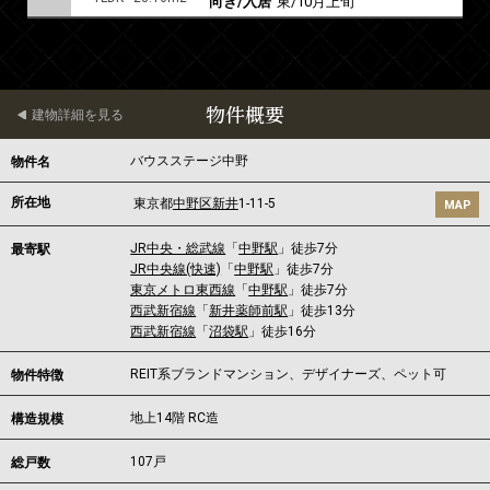
向き/入居
東/10月上旬
物件概要
建物詳細を見る
バウスステージ中野
物件名
所在地
東京都
中野区
新井
1-11-5
MAP
JR中央・総武線
「
中野駅
」徒歩7分
最寄駅
JR中央線(快速)
「
中野駅
」徒歩7分
東京メトロ東西線
「
中野駅
」徒歩7分
西武新宿線
「
新井薬師前駅
」徒歩13分
西武新宿線
「
沼袋駅
」徒歩16分
REIT系ブランドマンション、デザイナーズ、ペット可
物件特徴
地上14階 RC造
構造規模
107戸
総戸数