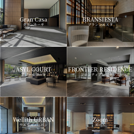
Gran Casa
BRANSIESTA
グランカーサ
ブランシエスタ
ASYL COURT
FRONTIER RESIDENCE
アジールコート
フロンティアレジデンス
Wellith URBAN
Zoom
ウエリスアーバン
ズーム