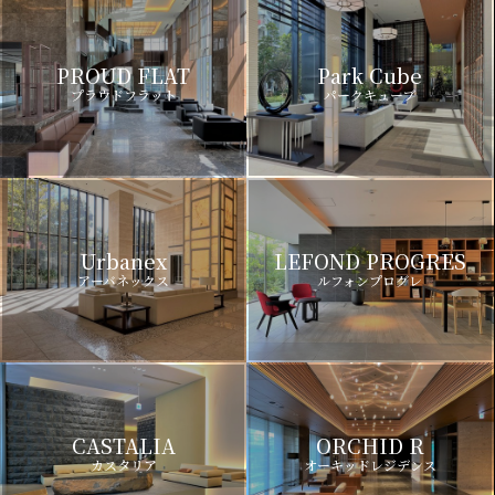
PROUD FLAT
Park Cube
プラウドフラット
パークキューブ
Urbanex
LEFOND PROGRES
アーバネックス
ルフォンプログレ
CASTALIA
ORCHID R
カスタリア
オーキッドレジデンス