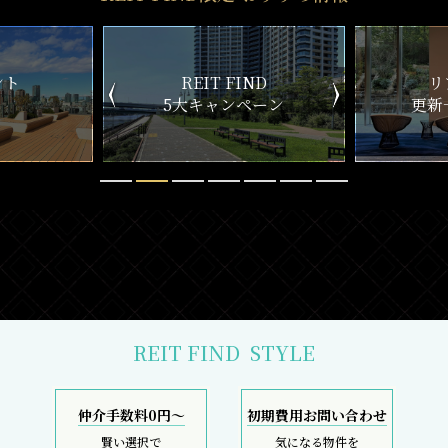
ND
リアルタイム
新
ペーン
更新一覧チェック
REIT FIND
STYLE
仲介手数料0円～
初期費用お問い合わせ
賢い選択で
気になる物件を