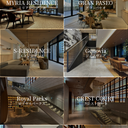
MYRIA RESIDENCE
GRAN PASEO
ミリアレジデンス
グランパセオ
S-RESIDENCE
Genovia
エスレジデンス
ジェノヴィア
Royal Parks
CREST COURT
ロイヤルパークス
クレストコート