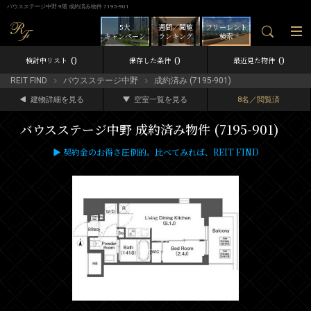
バウスステージ中野 9階 成約済み物件 7195-901
5大
週間／閲覧
フリーレント
キャンペーン
ランキング
検索
0
0
0
検討中リスト
保存した条件
最近見た物件
REIT FIND
バウスステージ中野
成約済み (7195-901)
建物詳細を見る
空室一覧を見る
8名／閲覧済
バウスステージ中野 成約済み物件 (7195-901)
▶ 契約金のお得さ圧倒的。比べてみれば、REIT FIND