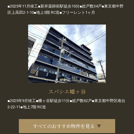
■2025年11月竣工■新井薬師前駅徒歩10分■総戸数34戸■東京都中野
区上高田2-1-10■地上5階 RC造■フリーレント1ヶ月
スパシエ幡ヶ谷
■2025年9月竣工■幡ヶ谷駅徒歩11分■総戸数62戸■東京都中野区南台
2-22-11■地上7階 RC造
すべてのおすすめ物件を見る