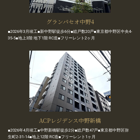
グランパセオ中野4
■2026年3月竣工■新中野駅徒歩6分■総戸数20戸■東京都中野区中央4-
35-5■地上3階 地下1階 RC造■フリーレント2ヶ月
ACPレジデンス中野新橋
■2026年4月竣工■中野新橋駅徒歩2分■総戸数47戸■東京都中野区弥
生町2-31-14■地上12階 RC造■フリーレント1ヶ月