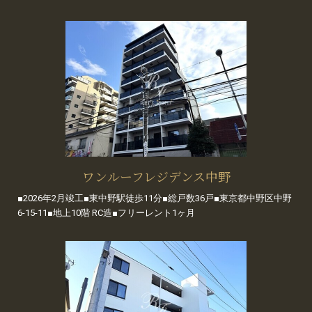
ワンルーフレジデンス中野
■2026年2月竣工■東中野駅徒歩11分■総戸数36戸■東京都中野区中野
6-15-11■地上10階 RC造■フリーレント1ヶ月