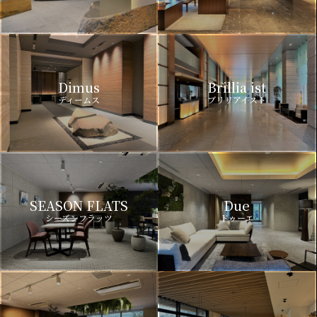
Dimus
Brillia ist
ディームス
ブリリアイスト
SEASON FLATS
Due
シーズンフラッツ
ドゥーエ