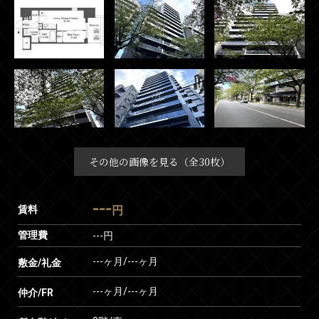
その他の画像を見る（全30枚）
---
賃料
円
管理費
---円
---ヶ月
/
---ヶ月
敷金/礼金
---ヶ月
/
---ヶ月
仲介/FR