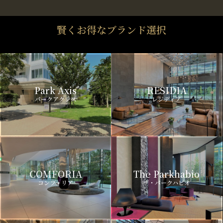
賢くお得なブランド選択
Park Axis
RESIDIA
パークアクシス
レジディア
COMFORIA
The Parkhabio
コンフォリア
ザ・パークハビオ