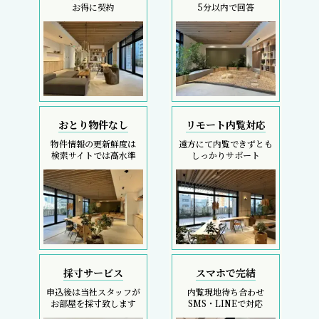
お得に契約
5分以内で回答
おとり物件なし
リモート内覧対応
物件情報の更新鮮度は
遠方にて内覧できずとも
検索サイトでは高水準
しっかりサポート
採寸サービス
スマホで完結
申込後は当社スタッフが
内覧現地待ち合わせ
お部屋を採寸致します
SMS・LINEで対応