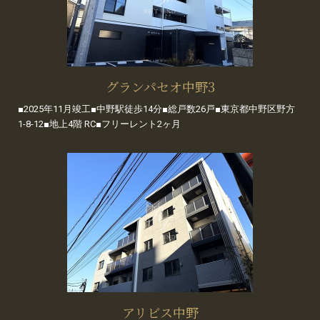
グランパセオ中野3
■2025年11月竣工■中野駅徒歩14分■総戸数26戸■東京都中野区野方
1-8-12■地上4階 RC■フリーレント2ヶ月
アリビス中野