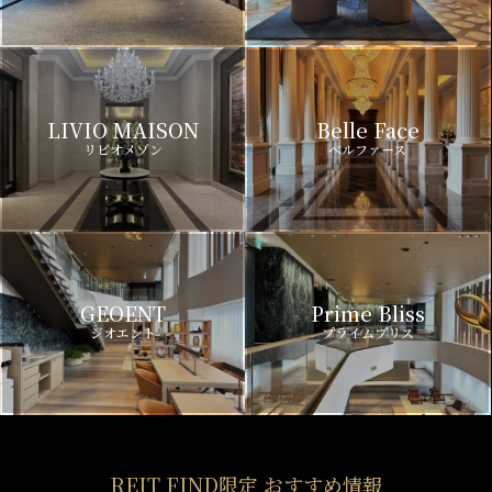
LIVIO MAISON
Belle Face
リビオメゾン
ベルファース
GEOENT
Prime Bliss
ジオエント
プライムブリス
REIT FIND限定 おすすめ情報