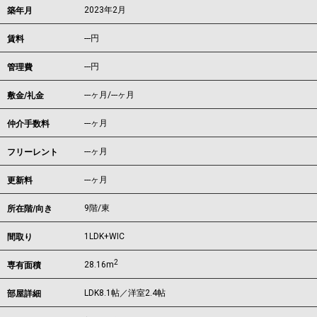
2023年2月
築年月
---
円
賃料
---円
管理費
---ヶ月
/
---ヶ月
敷金/礼金
---ヶ月
仲介手数料
---ヶ月
フリーレント
---ヶ月
更新料
9階/東
所在階/向き
1LDK+WIC
間取り
2
28.16m
専有面積
LDK8.1帖／洋室2.4帖
部屋詳細