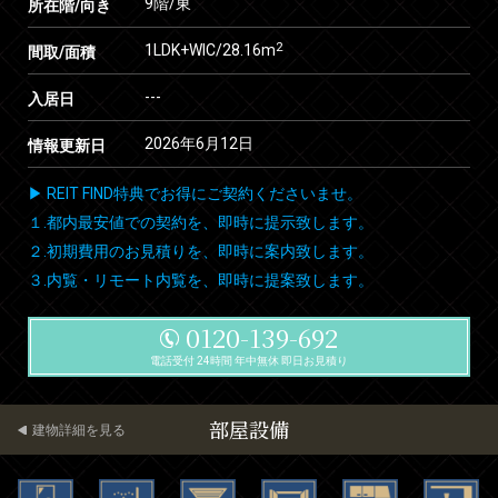
9階/東
所在階/向き
2
1LDK+WIC/28.16m
間取/面積
---
入居日
2026年6月12日
情報更新日
▶ REIT FIND特典でお得にご契約くださいませ。
１.都内最安値での契約を、即時に提示致します。
２.初期費用のお見積りを、即時に案内致します。
３.内覧・リモート内覧を、即時に提案致します。
0120-139-692
電話受付 24時間 年中無休 即日お見積り
部屋設備
建物詳細を見る