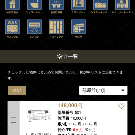
空室一覧
チェックした物件はまとめてお問い合わせ、検討中リストに追加できま
す。
MAP
148,000円
部屋番号
501
管理費
10,000円
敷/礼
1.0ヶ月
/
1.0ヶ月
仲介/FR
0ヶ月
/
0ヶ月
1LDK - 28.16m2