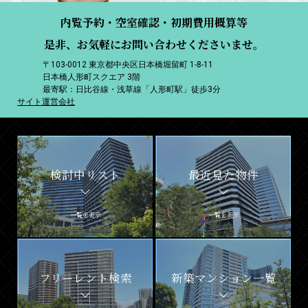
内覧予約・空室確認・初期費用概算等
是非、お気軽にお問い合わせくださいませ。
〒103-0012 東京都中央区日本橋堀留町 1-8-11
日本橋人形町スクエア 3階
最寄駅：日比谷線・浅草線「人形町駅」徒歩3分
サイト運営会社
検討中リスト
最近見た物件
一覧を表示
一覧を表示
フリーレント検索
新築マンション一覧