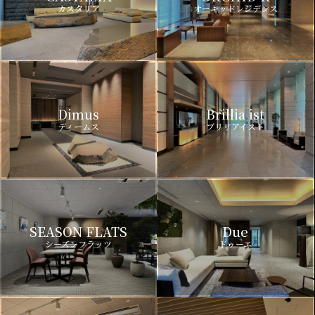
カスタリア
オーキッドレジデンス
Dimus
Brillia ist
ディームス
ブリリアイスト
SEASON FLATS
Due
シーズンフラッツ
ドゥーエ