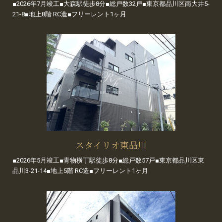
■2026年7月竣工■大森駅徒歩8分■総戸数32戸■東京都品川区南大井5-
21-8■地上8階 RC造■フリーレント1ヶ月
スタイリオ東品川
■2026年5月竣工■青物横丁駅徒歩8分■総戸数57戸■東京都品川区東
品川3-21-14■地上5階 RC造■フリーレント1ヶ月