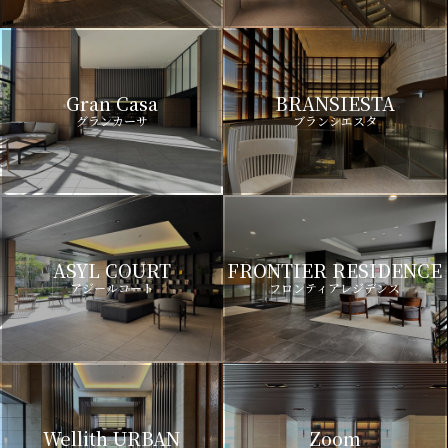
Gran Casa
BRANSIESTA
グランカーサ
ブランシエスタ
ASYL COURT
FRONTIER RESIDENCE
アジールコート
フロンティアレジデンス
Wellith URBAN
Zoom