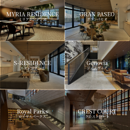
MYRIA RESIDENCE
GRAN PASEO
ミリアレジデンス
グランパセオ
S-RESIDENCE
Genovia
エスレジデンス
ジェノヴィア
Royal Parks
CREST COURT
ロイヤルパークス
クレストコート