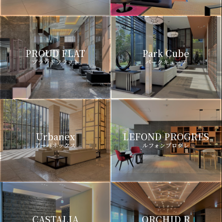
PROUD FLAT
Park Cube
プラウドフラット
パークキューブ
Urbanex
LEFOND PROGRES
アーバネックス
ルフォンプログレ
CASTALIA
ORCHID R