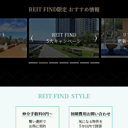
REIT FIND限定 おすすめ情報
ND
リアルタイム
新
ペーン
更新一覧チェック
REIT FIND
STYLE
仲介手数料0円～
初期費用お問い合わせ
賢い選択で
気になる物件を
お得に契約
5分以内で回答