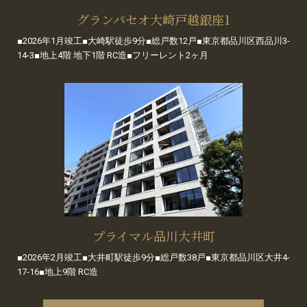
グランパセオ大崎戸越銀座1
■2026年1月竣工■大崎駅徒歩9分■総戸数12戸■東京都品川区西品川3-
14-3■地上4階 地下1階 RC造■フリーレント2ヶ月
プライマル品川大井町
■2026年2月竣工■大井町駅徒歩9分■総戸数38戸■東京都品川区大井4-
17-16■地上9階 RC造