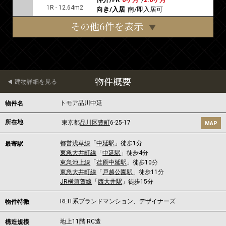
1R - 12.64m2
向き/入居
南/即入居可
その他6件を表示
物件概要
建物詳細を見る
トモア品川中延
物件名
所在地
東京都
品川区
豊町
6-25-17
MAP
都営浅草線
「
中延駅
」徒歩1分
最寄駅
東急大井町線
「
中延駅
」徒歩4分
東急池上線
「
荏原中延駅
」徒歩10分
東急大井町線
「
戸越公園駅
」徒歩11分
JR横須賀線
「
西大井駅
」徒歩15分
REIT系ブランドマンション、デザイナーズ
物件特徴
地上11階 RC造
構造規模