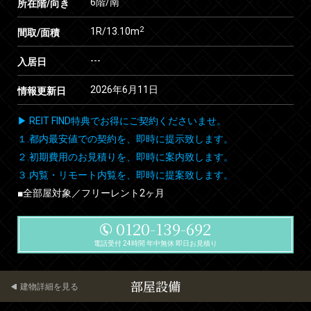
6階/南
所在階/向き
2
1R/13.10m
間取/面積
---
入居日
2026年6月11日
情報更新日
▶ REIT FIND特典でお得にご契約くださいませ。
１.都内最安値での契約を、即時に提示致します。
２.初期費用のお見積りを、即時に案内致します。
３.内覧・リモート内覧を、即時に提案致します。
■全部屋対象／フリーレント2ヶ月
0120-139-692
電話受付 24時間 年中無休 即日お見積り
部屋設備
建物詳細を見る