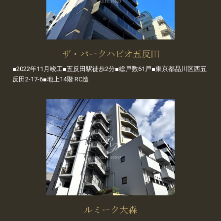
ザ・パークハビオ五反田
■2022年11月竣工■五反田駅徒歩2分■総戸数61戸■東京都品川区西五
反田2-17-6■地上14階 RC造
ルミーク大森