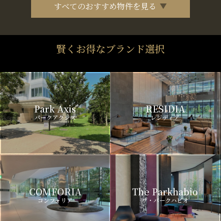
すべてのおすすめ物件を見る
賢くお得なブランド選択
Park Axis
RESIDIA
パークアクシス
レジディア
COMFORIA
The Parkhabio
コンフォリア
ザ・パークハビオ