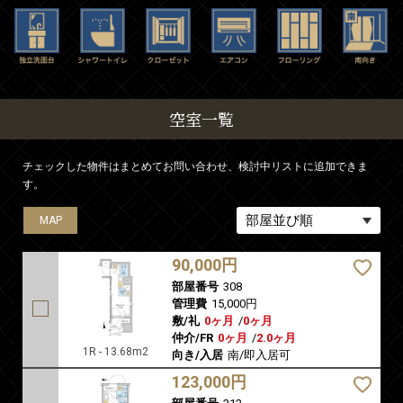
空室一覧
チェックした物件はまとめてお問い合わせ、検討中リストに追加できま
す。
MAP
MAP
MAP
MAP
MAP
90,000円
部屋番号
308
管理費
15,000円
敷/礼
0ヶ月
/
0ヶ月
仲介/FR
0ヶ月
/
2.0ヶ月
1R - 13.68m2
向き/入居
南/即入居可
123,000円