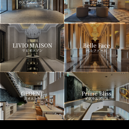
ウエリスアーバン
ズーム
LIVIO MAISON
Belle Face
リビオメゾン
ベルファース
GEOENT
Prime Bliss
ジオエント
プライムブリス