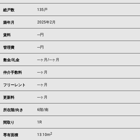
135戸
総戸数
2025年2月
築年月
---
円
賃料
---円
管理費
---ヶ月
/
---ヶ月
敷金/礼金
---ヶ月
仲介手数料
---ヶ月
フリーレント
---ヶ月
更新料
6階/南
所在階/向き
1R
間取り
2
13.10m
専有面積