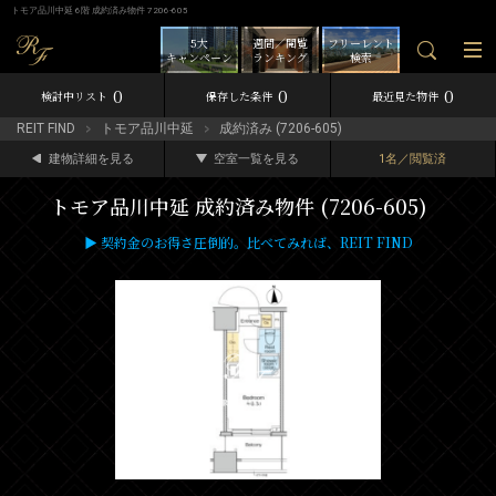
トモア品川中延 6階 成約済み物件 7206-605
5大
週間／閲覧
フリーレント
キャンペーン
ランキング
検索
0
0
0
検討中リスト
保存した条件
最近見た物件
REIT FIND
トモア品川中延
成約済み (7206-605)
建物詳細を見る
空室一覧を見る
1名／閲覧済
トモア品川中延 成約済み物件 (7206-605)
▶ 契約金のお得さ圧倒的。比べてみれば、REIT FIND