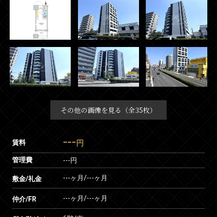
その他の画像を見る（全35枚）
---
賃料
円
管理費
---円
---ヶ月
/
---ヶ月
敷金/礼金
---ヶ月
/
---ヶ月
仲介/FR