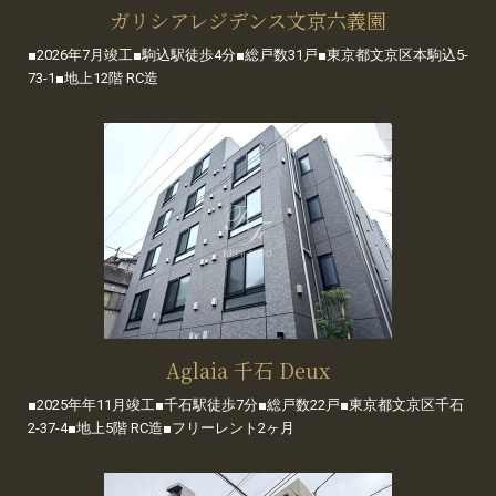
ガリシアレジデンス文京六義園
■2026年7月竣工■駒込駅徒歩4分■総戸数31戸■東京都文京区本駒込5-
73-1■地上12階 RC造
Aglaia 千石 Deux
■2025年年11月竣工■千石駅徒歩7分■総戸数22戸■東京都文京区千石
2-37-4■地上5階 RC造■フリーレント2ヶ月