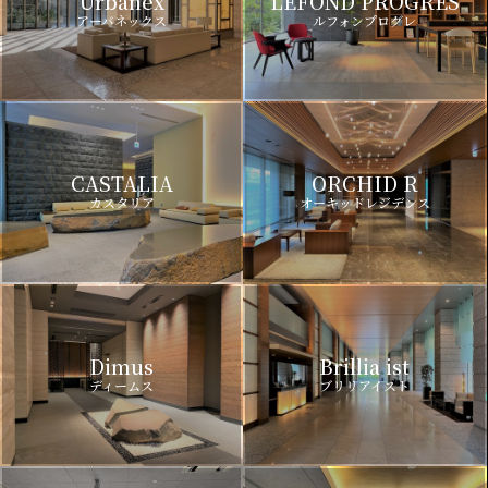
Urbanex
LEFOND PROGRES
アーバネックス
ルフォンプログレ
CASTALIA
ORCHID R
カスタリア
オーキッドレジデンス
Dimus
Brillia ist
ディームス
ブリリアイスト