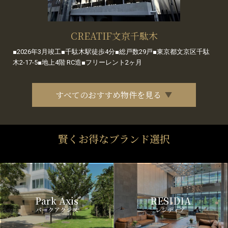
CREATIF文京千駄木
■2026年3月竣工■千駄木駅徒歩4分■総戸数29戸■東京都文京区千駄
木2-17-5■地上4階 RC造■フリーレント2ヶ月
すべてのおすすめ物件を見る
賢くお得なブランド選択
Park Axis
RESIDIA
パークアクシス
レジディア