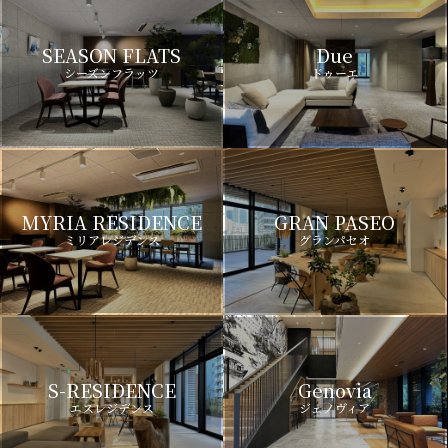
SEASON FLATS
Due
シーズンフラッツ
ドゥーエ
MYRIA RESIDENCE
GRAN PASEO
ミリアレジデンス
グランパセオ
S-RESIDENCE
Genovia
エスレジデンス
ジェノヴィア