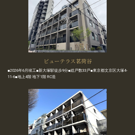
ビューテラス茗荷谷
■2026年6月竣工■新大塚駅徒歩9分■総戸数33戸■東京都文京区大塚4-
11-6■地上4階 地下1階 RC造