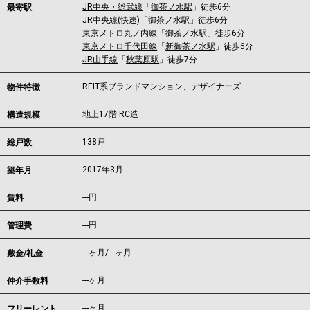
JR中央・総武線
「
御茶ノ水駅
」徒歩6分
最寄駅
JR中央線(快速)
「
御茶ノ水駅
」徒歩6分
東京メトロ丸ノ内線
「
御茶ノ水駅
」徒歩6分
東京メトロ千代田線
「
新御茶ノ水駅
」徒歩6分
JR山手線
「
秋葉原駅
」徒歩7分
REIT系ブランドマンション、デザイナーズ
物件特徴
地上17階 RC造
構造規模
138戸
総戸数
2017年3月
築年月
---
円
賃料
---円
管理費
---ヶ月
/
---ヶ月
敷金/礼金
---ヶ月
仲介手数料
---ヶ月
フリーレント