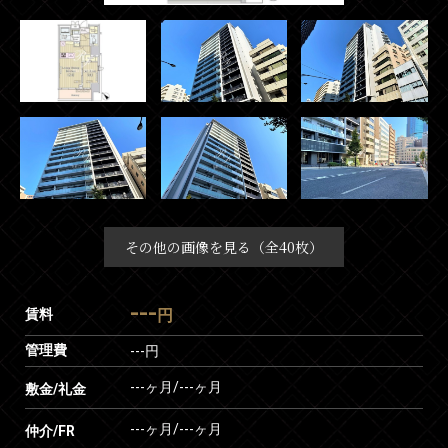
その他の画像を見る（全40枚）
---
賃料
円
管理費
---円
---ヶ月
/
---ヶ月
敷金/礼金
---ヶ月
/
---ヶ月
仲介/FR