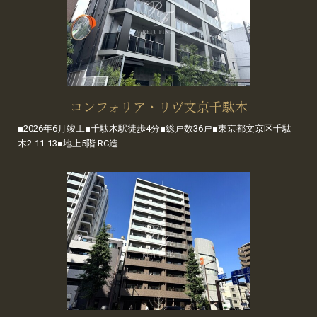
コンフォリア・リヴ文京千駄木
■2026年6月竣工■千駄木駅徒歩4分■総戸数36戸■東京都文京区千駄
木2-11-13■地上5階 RC造