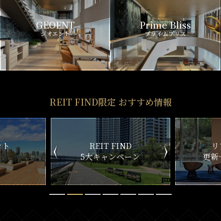
GEOENT
Prime Bliss
ジオエント
プライムブリス
REIT FIND限定 おすすめ情報
ND
リアルタイム
新
ペーン
更新一覧チェック