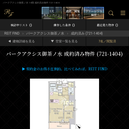
パークアクシス御茶ノ水 14階 成約済み物件 721-1404
5大
週間／閲覧
フリーレント
キャンペーン
ランキング
検索
0
0
0
検討中リスト
保存した条件
最近見た物件
REIT FIND
パークアクシス御茶ノ水
成約済み (721-1404)
建物詳細を見る
空室一覧を見る
7名／閲覧済
パークアクシス御茶ノ水 成約済み物件 (721-1404)
▶ 契約金のお得さ圧倒的。比べてみれば、REIT FIND