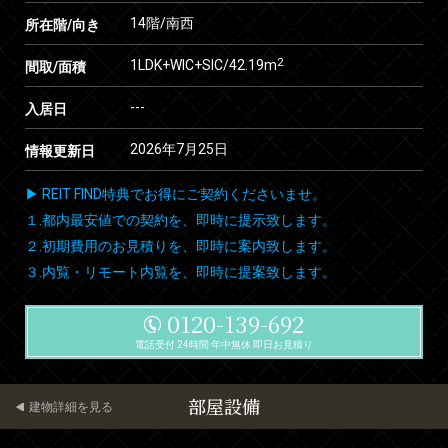
14階/南西
所在階/向き
2
1LDK+WIC+SIC/42.19m
間取/面積
---
入居日
2026年7月25日
情報更新日
▶ REIT FIND特典でお得にご契約くださいませ。
１.都内最安値での契約を、即時に提示致します。
２.初期費用のお見積りを、即時に案内致します。
３.内覧・リモート内覧を、即時に提案致します。
0120-139-692
電話受付 24時間 年中無休 即日お見積り
部屋設備
建物詳細を見る