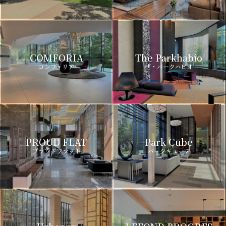
COMFORIA
The Parkhabio
コンフォリア
ザ・パークハビオ
PROUD FLAT
Park Cube
プラウドフラット
パークキューブ