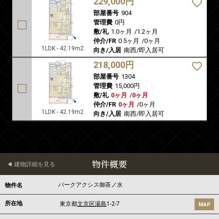
229,000円
部屋番号
904
管理費
0円
敷/礼
1.0ヶ月
/
1.2ヶ月
仲介/FR
0.5ヶ月
/
0ヶ月
1LDK - 42.19m2
向き/入居
南西/即入居可
218,000円
部屋番号
1304
管理費
15,000円
敷/礼
0ヶ月
/
0ヶ月
仲介/FR
0ヶ月
/
0ヶ月
1LDK - 42.19m2
向き/入居
南西/即入居可
物件概要
建物詳細を見る
パークアクシス御茶ノ水
物件名
所在地
東京都
文京区
湯島
1-2-7
MAP