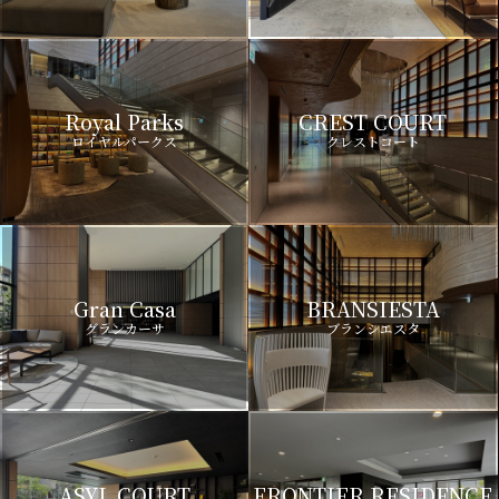
Royal Parks
CREST COURT
ロイヤルパークス
クレストコート
Gran Casa
BRANSIESTA
グランカーサ
ブランシエスタ
ASYL COURT
FRONTIER RESIDENCE