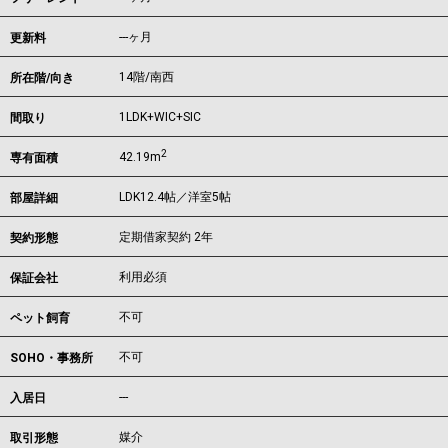
---ヶ月
更新料
14階/南西
所在階/向き
1LDK+WIC+SIC
間取り
2
42.19m
専有面積
LDK12.4帖／洋室5帖
部屋詳細
定期借家契約 2年
契約形態
利用必須
保証会社
不可
ペット飼育
不可
SOHO・事務所
---
入居日
媒介
取引形態