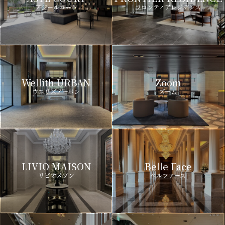
アジールコート
フロンティアレジデンス
Wellith URBAN
Zoom
ウエリスアーバン
ズーム
LIVIO MAISON
Belle Face
リビオメゾン
ベルファース