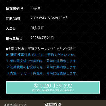
1階/西
所在階/向き
2
2LDK+WIC+SIC/39.19m
間取/面積
即入居可
入居日
2026年7月21日
情報更新日
■全部屋対象／実質フリーレント1ヶ月／相談可
▶ REIT FIND特典でお得にご契約くださいませ。
１.都内最安値での契約を、即時に提示致します。
２.初期費用のお見積りを、即時に案内致します。
３.内覧・リモート内覧を、即時に提案致します。
0120-139-692
電話受付 24時間 年中無休 即日お見積り
部屋設備
建物詳細を見る