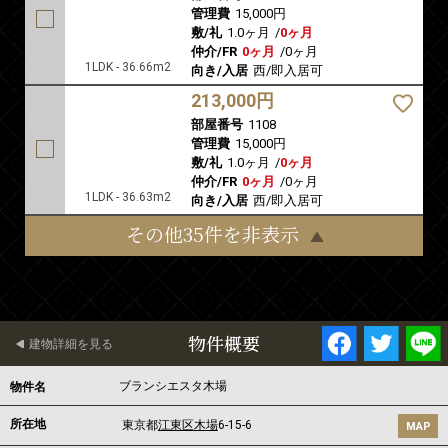
管理費
15,000円
敷/礼
1.0ヶ月
/
0ヶ月
仲介/FR
0ヶ月
/
0ヶ月
1LDK - 36.66m2
向き/入居
西/即入居可
213,000円
部屋番号
1108
管理費
15,000円
敷/礼
1.0ヶ月
/
0ヶ月
仲介/FR
0ヶ月
/
0ヶ月
1LDK - 36.63m2
向き/入居
西/即入居可
その他35件を非表示
物件概要
建物詳細を見る
ブランシエスタ木場
物件名
所在地
東京都
江東区
木場
6-15-6
MAP