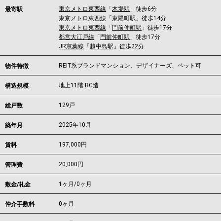
東京メトロ東西線
「
木場駅
」徒歩6分
最寄駅
東京メトロ東西線
「
東陽町駅
」徒歩14分
東京メトロ東西線
「
門前仲町駅
」徒歩17分
都営大江戸線
「
門前仲町駅
」徒歩17分
JR京葉線
「
越中島駅
」徒歩22分
REIT系ブランドマンション、デザイナーズ、ペット可
物件特徴
地上11階 RC造
構造規模
129戸
総戸数
2025年10月
築年月
197,000
円
賃料
20,000円
管理費
1ヶ月
/
0ヶ月
敷金/礼金
0ヶ月
仲介手数料