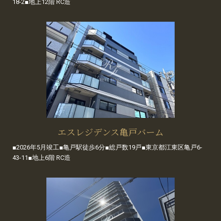
18-2■地上12階 RC造
エスレジデンス亀戸バーム
■2026年5月竣工■亀戸駅徒歩6分■総戸数19戸■東京都江東区亀戸6-
43-11■地上6階 RC造