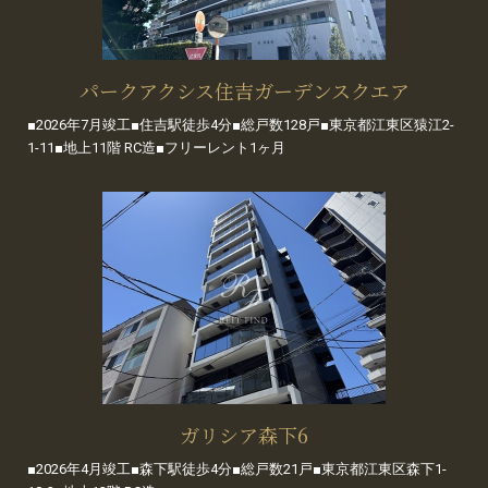
パークアクシス住吉ガーデンスクエア
■2026年7月竣工■住吉駅徒歩4分■総戸数128戸■東京都江東区猿江2-
1-11■地上11階 RC造■フリーレント1ヶ月
ガリシア森下6
■2026年4月竣工■森下駅徒歩4分■総戸数21戸■東京都江東区森下1-