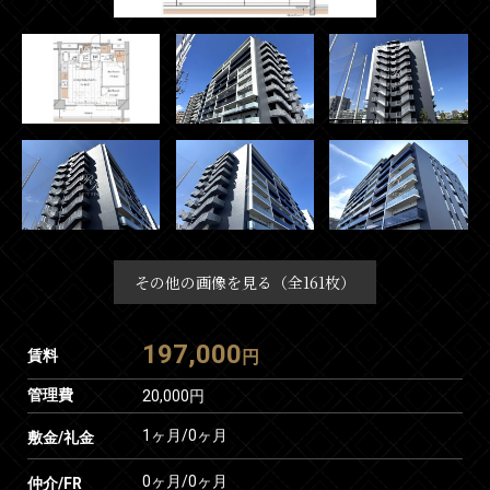
その他の画像を見る（全161枚）
197,000
賃料
円
管理費
20,000円
1ヶ月
/
0ヶ月
敷金/礼金
0ヶ月
/
0ヶ月
仲介/FR