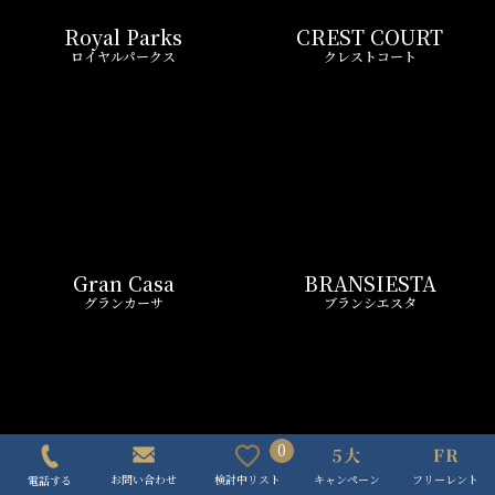
ASYL COURT
FRONTIER RESIDENCE
アジールコート
フロンティアレジデンス
Wellith URBAN
Zoom
ウエリスアーバン
ズーム
LIVIO MAISON
Belle Face
0
リビオメゾン
ベルファース
キャンペーン
フリーレント
検討中リスト
お問い合わせ
電話する