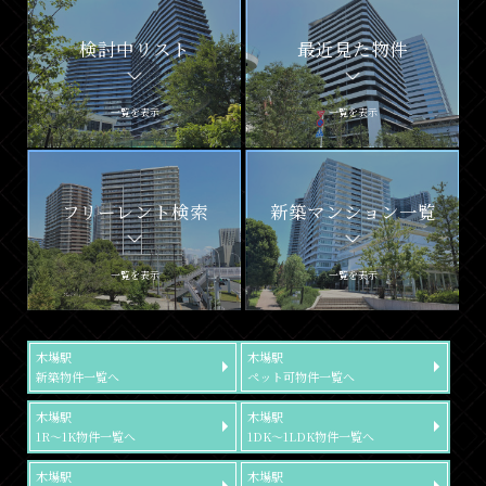
検討中リスト
最近見た物件
一覧を表示
一覧を表示
フリーレント検索
新築マンション一覧
一覧を表示
一覧を表示
木場駅
木場駅
新築物件一覧へ
ペット可物件一覧へ
木場駅
木場駅
1R～1K物件一覧へ
1DK～1LDK物件一覧へ
木場駅
木場駅