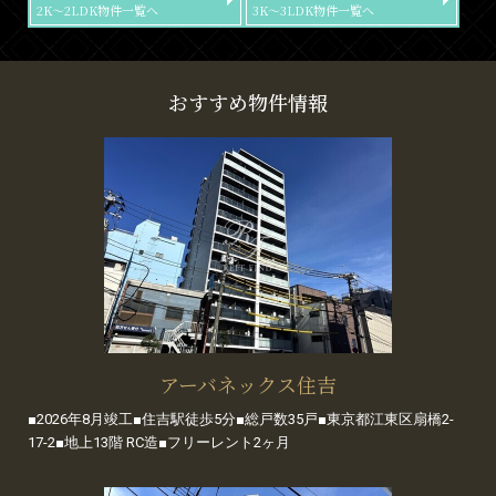
2K～2LDK物件一覧へ
3K～3LDK物件一覧へ
おすすめ物件情報
アーバネックス住吉
■2026年8月竣工■住吉駅徒歩5分■総戸数35戸■東京都江東区扇橋2-
17-2■地上13階 RC造■フリーレント2ヶ月