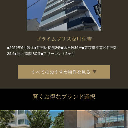
プライムブリス深川住吉
■2026年6月竣工■住吉駅徒歩2分■総戸数36戸■東京都江東区住吉2-
25-6■地上13階 RC造■フリーレント2ヶ月
すべてのおすすめ物件を見る
賢くお得なブランド選択