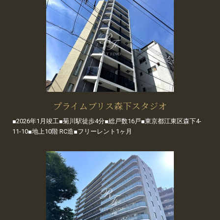
プライムブリス森下スタジオ
■2026年1月竣工■菊川駅徒歩4分■総戸数16戸■東京都江東区森下4-
11-10■地上10階 RC造■フリーレント1ヶ月