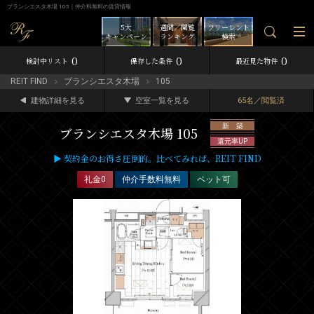
ブランシエスタ木場 105｜仲介料無料の賃貸情報
5大
週間／閲覧
フリーレント
キャンペーン
ランキング
検索
0
0
0
検討中リスト
保存した条件
最近見た物件
REIT FIND
ブランシエスタ木場
105
建物詳細を見る
空室一覧を見る
65名／閲覧済
新 築
ブランシエスタ木場 105
還元率UP
▶ 契約金のお得さ圧倒的。比べてみれば、REIT FIND
礼金0
仲介手数料無料
ペット可