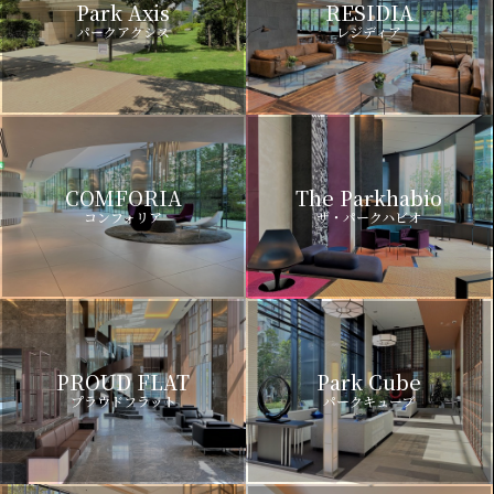
Park Axis
RESIDIA
パークアクシス
レジディア
COMFORIA
The Parkhabio
コンフォリア
ザ・パークハビオ
PROUD FLAT
Park Cube
プラウドフラット
パークキューブ