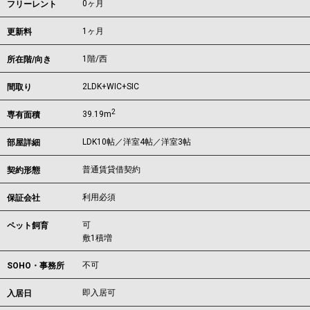
0ヶ月
フリーレント
1ヶ月
更新料
1階/西
所在階/向き
2LDK+WIC+SIC
間取り
2
39.19m
専有面積
LDK10帖／洋室4帖／洋室3帖
部屋詳細
普通賃貸借契約
契約形態
利用必須
保証会社
可
ペット飼育
敷1積増
不可
SOHO・事務所
即入居可
入居日