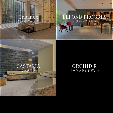
Urbanex
LEFOND PROGRES
アーバネックス
ルフォンプログレ
CASTALIA
ORCHID R
カスタリア
オーキッドレジデンス
Dimus
Brillia ist
ディームス
ブリリアイスト