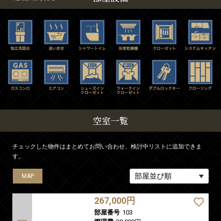
空室一覧
チェックした物件はまとめてお問い合わせ、検討中リストに追加できま
す。
MAP
MAP
MAP
MAP
MAP
MAP
MAP
MAP
MAP
MAP
MAP
MAP
MAP
MAP
MAP
MAP
MAP
MAP
MAP
MAP
MAP
MAP
MAP
MAP
MAP
MAP
MAP
MAP
MAP
MAP
MAP
MAP
MAP
MAP
MAP
MAP
MAP
MAP
MAP
MAP
267,000円
部屋番号
103