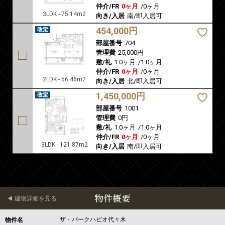
仲介/FR
0ヶ月
/
0ヶ月
3LDK - 75.14m2
向き/入居
南/即入居可
454,000円
部屋番号
704
管理費
25,000円
敷/礼
1.0ヶ月
/
1.0ヶ月
仲介/FR
0ヶ月
/
0ヶ月
2LDK - 56.46m2
向き/入居
北/即入居可
1,450,000円
部屋番号
1001
管理費
0円
敷/礼
1.0ヶ月
/
1.0ヶ月
仲介/FR
0ヶ月
/
0ヶ月
3LDK - 121.87m2
向き/入居
南/即入居可
物件概要
建物詳細を見る
ザ・パークハビオ代々木
物件名