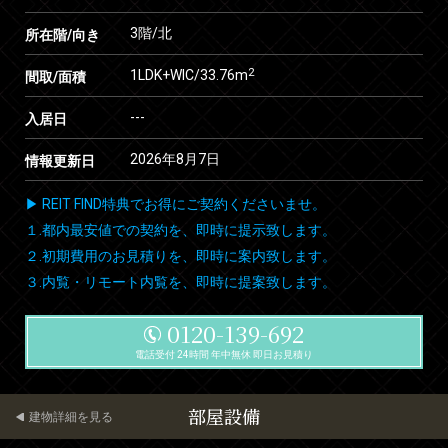
3階/北
所在階/向き
2
1LDK+WIC/33.76m
間取/面積
---
入居日
2026年8月7日
情報更新日
▶ REIT FIND特典でお得にご契約くださいませ。
１.都内最安値での契約を、即時に提示致します。
２.初期費用のお見積りを、即時に案内致します。
３.内覧・リモート内覧を、即時に提案致します。
0120-139-692
電話受付 24時間 年中無休 即日お見積り
部屋設備
建物詳細を見る