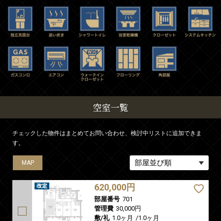
空室一覧
チェックした物件はまとめてお問い合わせ、検討中リストに追加できま
す。
MAP
MAP
MAP
620,000円
部屋番号
701
管理費
30,000円
敷/礼
1.0ヶ月
/
1.0ヶ月