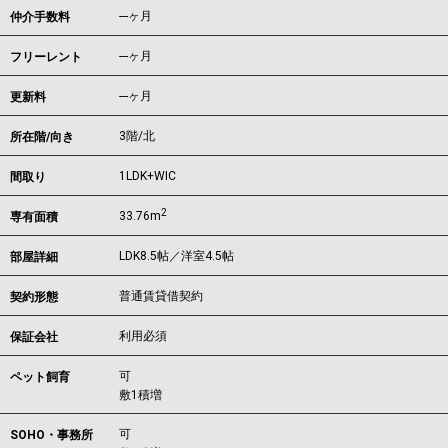
---ヶ月
仲介手数料
---ヶ月
フリーレント
---ヶ月
更新料
3階/北
所在階/向き
1LDK+WIC
間取り
2
33.76m
専有面積
LDK8.5帖／洋室4.5帖
部屋詳細
普通賃貸借契約
契約形態
利用必須
保証会社
可
ペット飼育
敷1積増
可
SOHO・事務所