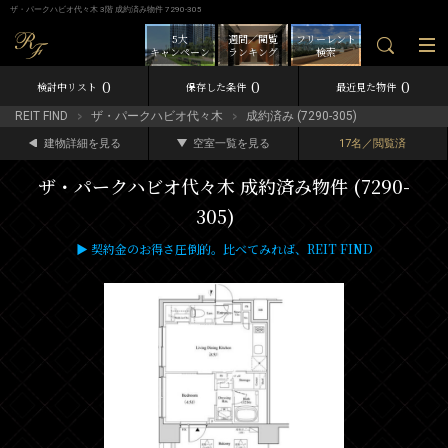
ザ・パークハビオ代々木 3階 成約済み物件 7290-305
5大
週間／閲覧
フリーレント
キャンペーン
ランキング
検索
0
0
0
検討中リスト
保存した条件
最近見た物件
REIT FIND
ザ・パークハビオ代々木
成約済み (7290-305)
建物詳細を見る
空室一覧を見る
17名／閲覧済
ザ・パークハビオ代々木 成約済み物件 (7290-
305)
▶ 契約金のお得さ圧倒的。比べてみれば、REIT FIND