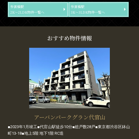
参宮橋駅
参宮橋駅
2K～2LDK物件一覧へ
3K～3LDK物件一覧へ
おすすめ物件情報
アーバンパークグラン代官山
■2023年1月竣工■代官山駅徒歩10分■総戸数28戸■東京都渋谷区鉢山
町13-18■地上5階 地下1階 RC造