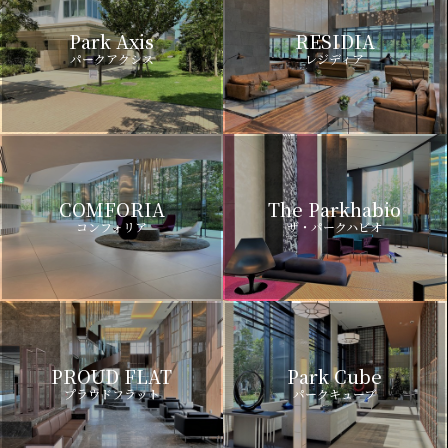
Park Axis
RESIDIA
パークアクシス
レジディア
COMFORIA
The Parkhabio
コンフォリア
ザ・パークハビオ
PROUD FLAT
Park Cube
プラウドフラット
パークキューブ