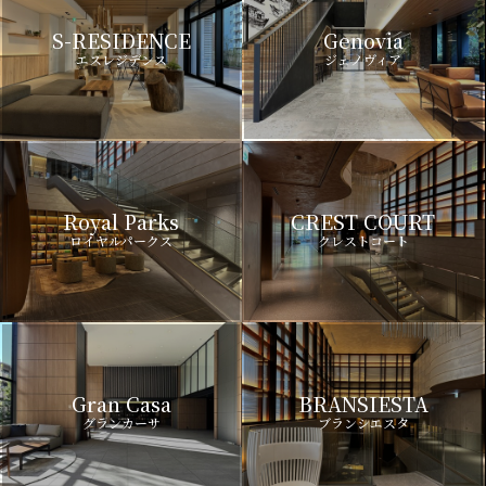
S-RESIDENCE
Genovia
エスレジデンス
ジェノヴィア
Royal Parks
CREST COURT
ロイヤルパークス
クレストコート
Gran Casa
BRANSIESTA
グランカーサ
ブランシエスタ