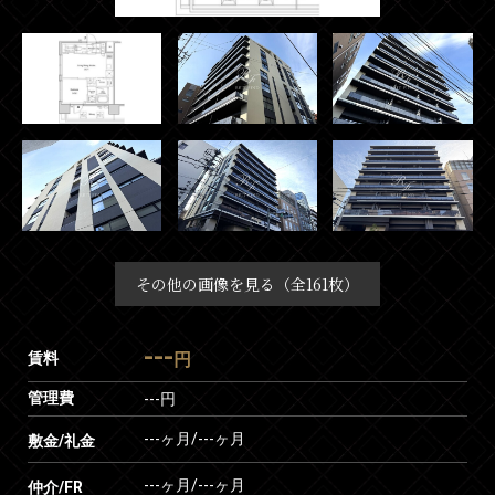
その他の画像を見る（全161枚）
---
賃料
円
管理費
---円
---ヶ月
/
---ヶ月
敷金/礼金
---ヶ月
/
---ヶ月
仲介/FR