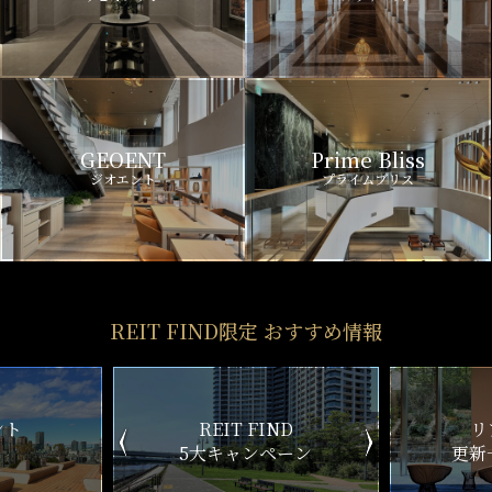
GEOENT
Prime Bliss
ジオエント
プライムブリス
REIT FIND限定 おすすめ情報
ND
リアルタイム
新
ペーン
更新一覧チェック