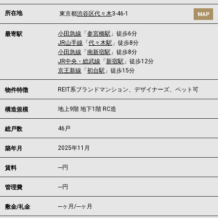
所在地
東京都
渋谷区
代々木
3-46-1
MAP
小田急線
「
参宮橋駅
」徒歩6分
最寄駅
JR山手線
「
代々木駅
」徒歩8分
小田急線
「
南新宿駅
」徒歩8分
JR中央・総武線
「
新宿駅
」徒歩12分
京王新線
「
初台駅
」徒歩15分
REIT系ブランドマンション、デザイナーズ、ペット可
物件特徴
地上9階 地下1階 RC造
構造規模
46戸
総戸数
2025年11月
築年月
---
円
賃料
---円
管理費
---ヶ月
/
---ヶ月
敷金/礼金