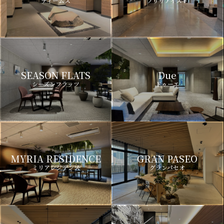
ディームス
ブリリアイスト
SEASON FLATS
Due
シーズンフラッツ
ドゥーエ
MYRIA RESIDENCE
GRAN PASEO
ミリアレジデンス
グランパセオ