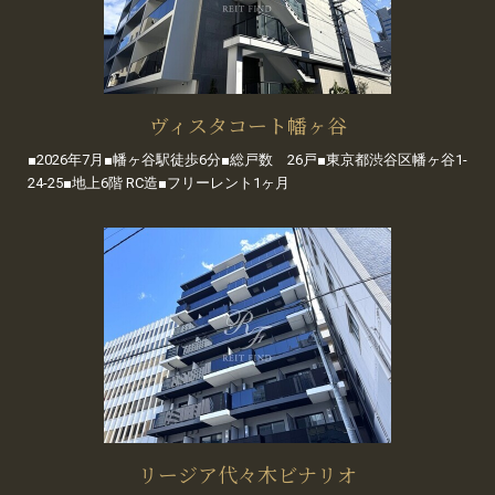
ヴィスタコート幡ヶ谷
■2026年7月■幡ヶ谷駅徒歩6分■総戸数 26戸■東京都渋谷区幡ヶ谷1-
24-25■地上6階 RC造■フリーレント1ヶ月
リージア代々木ビナリオ