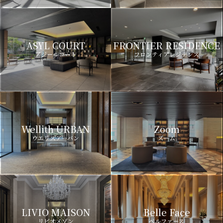
ASYL COURT
FRONTIER RESIDENCE
アジールコート
フロンティアレジデンス
Wellith URBAN
Zoom
ウエリスアーバン
ズーム
LIVIO MAISON
Belle Face
リビオメゾン
ベルファース