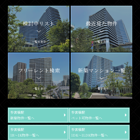
検討中リスト
最近見た物件
一覧を表示
一覧を表示
フリーレント検索
新築マンション一覧
一覧を表示
一覧を表示
参宮橋駅
参宮橋駅
新築物件一覧へ
ペット可物件一覧へ
参宮橋駅
参宮橋駅
1R～1K物件一覧へ
1DK～1LDK物件一覧へ