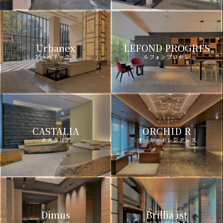
Urbanex
LEFOND PROGRES
アーバネックス
ルフォンプログレ
CASTALIA
ORCHID R
カスタリア
オーキッドレジデンス
Dimus
Brillia ist