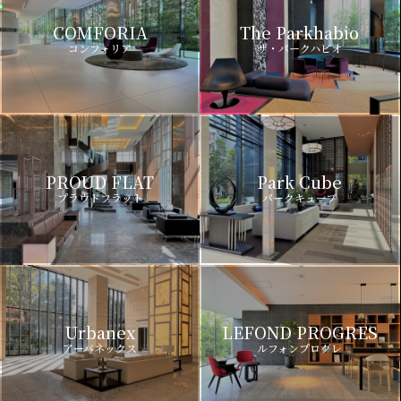
COMFORIA
The Parkhabio
コンフォリア
ザ・パークハビオ
PROUD FLAT
Park Cube
プラウドフラット
パークキューブ
Urbanex
LEFOND PROGRES
アーバネックス
ルフォンプログレ