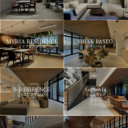
MYRIA RESIDENCE
GRAN PASEO
ミリアレジデンス
グランパセオ
S-RESIDENCE
Genovia
エスレジデンス
ジェノヴィア