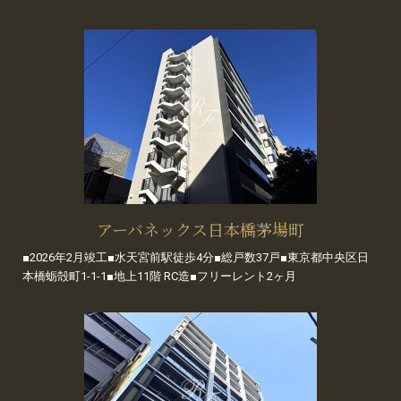
アーバネックス日本橋茅場町
■2026年2月竣工■水天宮前駅徒歩4分■総戸数37戸■東京都中央区日
本橋蛎殻町1-1-1■地上11階 RC造■フリーレント2ヶ月