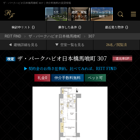
ザ・パークハビオ日本橋馬喰町 307｜仲介料無料の賃貸情報
5大
週間／閲覧
フリーレント
キャンペーン
ランキング
検索
0
0
0
検討中リスト
保存した条件
最近見た物件
REIT FIND
ザ・パークハビオ日本橋馬喰町
307
建物詳細を見る
空室一覧を見る
26名／閲覧済
ザ・パークハビオ日本橋馬喰町 307
還元率UP
▶ 契約金のお得さ圧倒的。比べてみれば、REIT FIND
礼金0
仲介手数料無料
ペット可