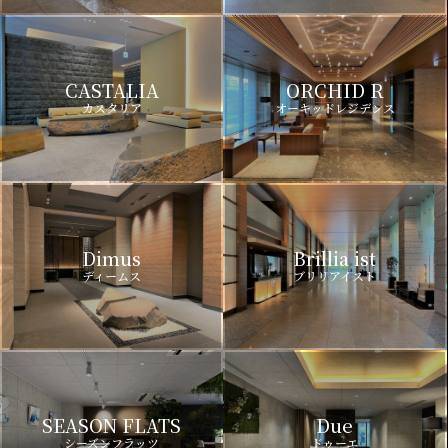
CASTALIA
ORCHID R
カスタリア
オーキッドレジデンス
Dimus
Brillia ist
ディームス
ブリリアイスト
SEASON FLATS
Due
シーズンフラッツ
ドゥーエ