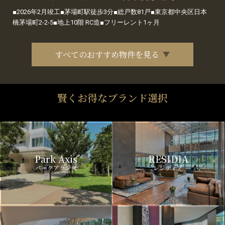
■2026年2月竣工■茅場町駅徒歩3分■総戸数81戸■東京都中央区日本
橋茅場町2-2-5■地上10階 RC造■フリーレント1ヶ月
すべてのおすすめ物件を見る
賢くお得なブランド選択
Park Axis
RESIDIA
パークアクシス
レジディア