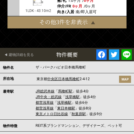
敷/礼
1.0ヶ月
/
0ヶ月
仲介/FR
0ヶ月
/
0ヶ月
1LDK - 43.10m2
向き/入居
南/即入居可
その他3件を非表示
物件概要
建物詳細を見る
ザ・パークハビオ日本橋馬喰町
物件名
所在地
東京都
中央区
日本橋馬喰町
2-4-12
MAP
JR総武本線
「
馬喰町駅
」徒歩4分
最寄駅
JR中央・総武線
「
浅草橋駅
」徒歩4分
都営浅草線
「
浅草橋駅
」徒歩6分
都営浅草線
「
東日本橋駅
」徒歩8分
東京メトロ日比谷線
「
秋葉原駅
」徒歩9分
REIT系ブランドマンション、デザイナーズ、ペット可
物件特徴