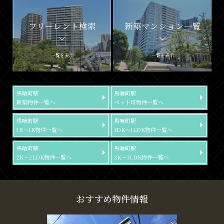
フリーレント検索
新築マンション一覧
一覧を表示
一覧を表示
馬喰町駅
馬喰町駅
新築物件一覧へ
ペット可物件一覧へ
馬喰町駅
馬喰町駅
1R～1K物件一覧へ
1DK～1LDK物件一覧へ
馬喰町駅
馬喰町駅
2K～2LDK物件一覧へ
3K～3LDK物件一覧へ
おすすめ物件情報