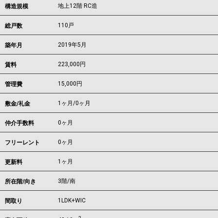
地上12階 RC造
構造規模
110戸
総戸数
2019年5月
築年月
223,000
円
賃料
15,000円
管理費
1ヶ月
/
0ヶ月
敷金/礼金
0ヶ月
仲介手数料
0ヶ月
フリーレント
1ヶ月
更新料
3階/南
所在階/向き
1LDK+WIC
間取り