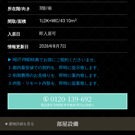
3階/南
所在階/向き
2
1LDK+WIC/43.10m
間取/面積
即入居可
入居日
2026年8月7日
情報更新日
▶ REIT FIND特典でお得にご契約くださいませ。
１.都内最安値での契約を、即時に提示致します。
２.初期費用のお見積りを、即時に案内致します。
３.内覧・リモート内覧を、即時に提案致します。
0120-139-692
電話受付 24時間 年中無休 即日お見積り
部屋設備
建物詳細を見る