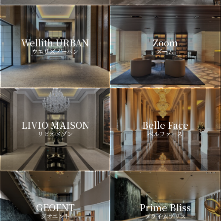
Wellith URBAN
Zoom
ウエリスアーバン
ズーム
LIVIO MAISON
Belle Face
リビオメゾン
ベルファース
GEOENT
Prime Bliss
ジオエント
プライムブリス