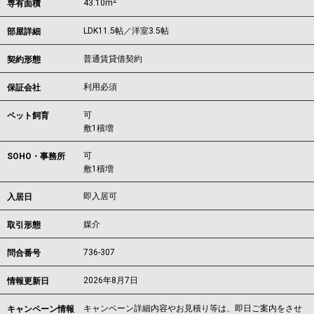
2
43.10m
専有面積
LDK11.5帖／洋室3.5帖
部屋詳細
普通賃貸借契約
契約形態
利用必須
保証会社
可
ペット飼育
敷1積増
可
SOHO・事務所
敷1積増
即入居可
入居日
媒介
取引形態
736-307
問合番号
2026年8月7日
情報更新日
キャンペーン詳細内容やお見積り等は、即日ご案内をさせ
キャンペーン情報