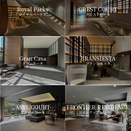
Royal Parks
CREST COURT
ロイヤルパークス
クレストコート
Gran Casa
BRANSIESTA
グランカーサ
ブランシエスタ
ASYL COURT
FRONTIER RESIDENCE
アジールコート
フロンティアレジデンス