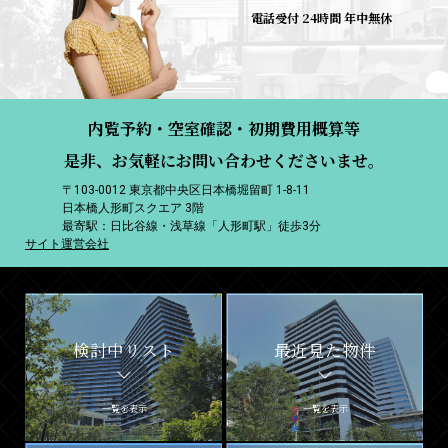
電話受付 24時間 年中無休
内覧予約・空室確認・初期費用概算等
是非、お気軽にお問い合わせくださいませ。
〒103-0012 東京都中央区日本橋堀留町 1-8-11
日本橋人形町スクエア 3階
最寄駅：日比谷線・浅草線「人形町駅」徒歩3分
サイト運営会社
検討中リスト
最近見た物件
一覧を表示
一覧を表示