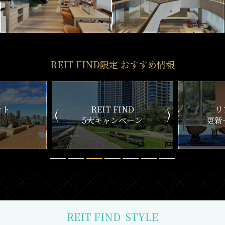
REIT FIND限定 おすすめ情報
ND
リアルタイム
新
ペーン
更新一覧チェック
REIT FIND
STYLE