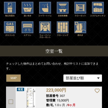
空室一覧
チェックした物件はまとめてお問い合わせ、検討中リストに追加できま
す。
MAP
MAP
MAP
MAP
MAP
MAP
MAP
MAP
223,000円
部屋番号
307
管理費
15,000円
敷/礼
1.0ヶ月
/
0ヶ月