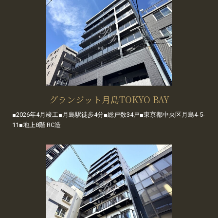
グランジット月島TOKYO BAY
■2026年4月竣工■月島駅徒歩4分■総戸数34戸■東京都中央区月島4-5-
11■地上8階 RC造