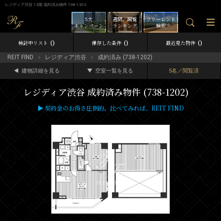
レジディア渋谷 12階 成約済み物件 738-1202
5大
週間／閲覧
フリーレント
キャンペーン
ランキング
検索
0
0
0
検討中リスト
保存した条件
最近見た物件
REIT FIND
レジディア渋谷
成約済み (738-1202)
建物詳細を見る
空室一覧を見る
5名／閲覧済
レジディア渋谷 成約済み物件 (738-1202)
▶ 契約金のお得さ圧倒的。比べてみれば、REIT FIND