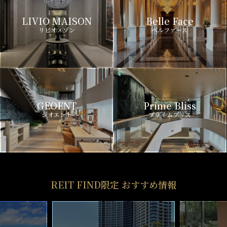
LIVIO MAISON
Belle Face
リビオメゾン
ベルファース
GEOENT
Prime Bliss
ジオエント
プライムブリス
REIT FIND限定 おすすめ情報