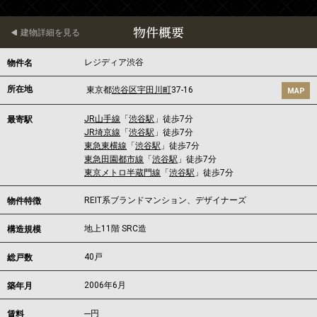
物件概要
建物詳細を見る
レジディア渋谷
物件名
所在地
東京都
渋谷区
宇田川町
37-16
MAP
JR山手線
「
渋谷駅
」徒歩7分
最寄駅
JR埼京線
「
渋谷駅
」徒歩7分
東急東横線
「
渋谷駅
」徒歩7分
東急田園都市線
「
渋谷駅
」徒歩7分
東京メトロ半蔵門線
「
渋谷駅
」徒歩7分
REIT系ブランドマンション、デザイナーズ
物件特徴
地上11階 SRC造
構造規模
40戸
総戸数
2006年6月
築年月
---
円
賃料