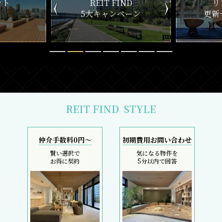
ND
リアルタイム
新
ペーン
更新一覧チェック
REIT FIND
STYLE
仲介手数料0円～
初期費用お問い合わせ
賢い選択で
気になる物件を
お得に契約
5分以内で回答