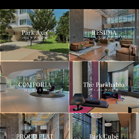
Park Axis
RESIDIA
パークアクシス
レジディア
COMFORIA
The Parkhabio
コンフォリア
ザ・パークハビオ
PROUD FLAT
Park Cube