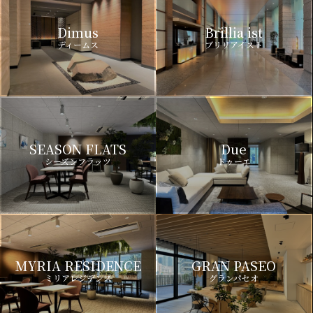
Dimus
Brillia ist
ディームス
ブリリアイスト
SEASON FLATS
Due
シーズンフラッツ
ドゥーエ
MYRIA RESIDENCE
GRAN PASEO
ミリアレジデンス
グランパセオ