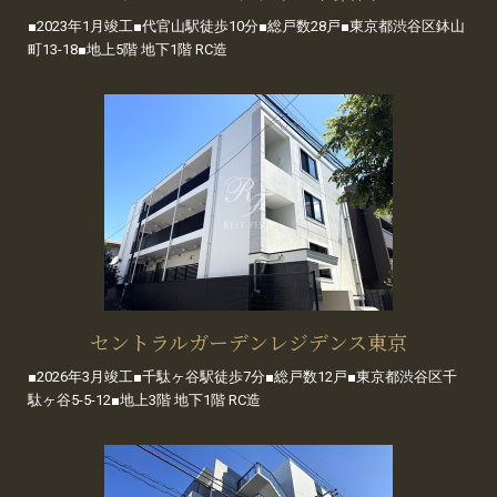
■2023年1月竣工■代官山駅徒歩10分■総戸数28戸■東京都渋谷区鉢山
町13-18■地上5階 地下1階 RC造
セントラルガーデンレジデンス東京
■2026年3月竣工■千駄ヶ谷駅徒歩7分■総戸数12戸■東京都渋谷区千
駄ヶ谷5-5-12■地上3階 地下1階 RC造