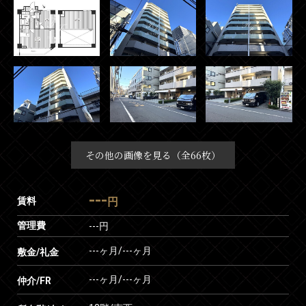
その他の画像を見る（全66枚）
---
賃料
円
管理費
---円
---ヶ月
/
---ヶ月
敷金/礼金
---ヶ月
/
---ヶ月
仲介/FR