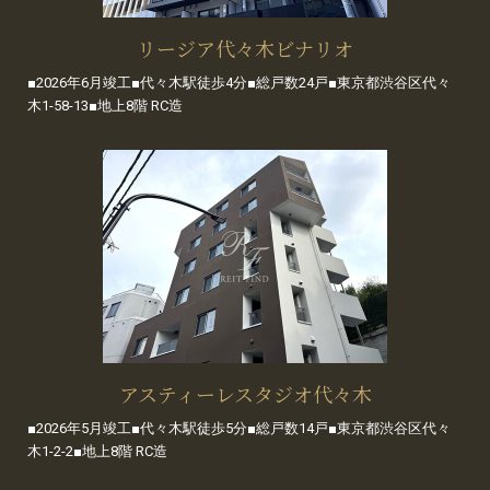
リージア代々木ビナリオ
■2026年6月竣工■代々木駅徒歩4分■総戸数24戸■東京都渋谷区代々
木1-58-13■地上8階 RC造
アスティーレスタジオ代々木
■2026年5月竣工■代々木駅徒歩5分■総戸数14戸■東京都渋谷区代々
木1-2-2■地上8階 RC造