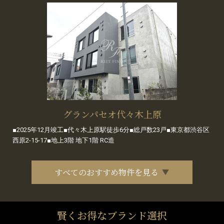
グランパセオ代々木上原
■2025年12月竣工■代々木上原駅徒歩6分■総戸数23戸■東京都渋谷区
西原2-15-17■地上3階 地下1階 RC造
すべてのおすすめ物件を見る
賢くお得なブランド選択