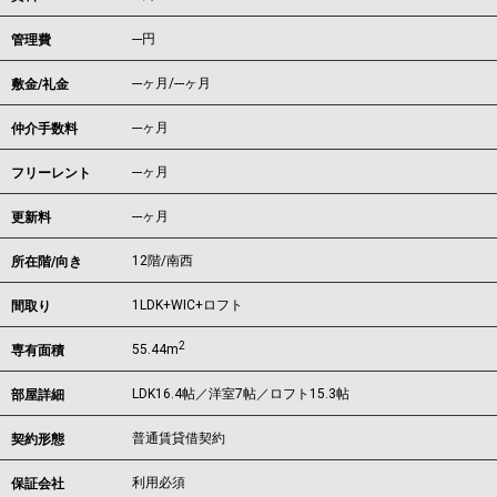
---円
管理費
---ヶ月
/
---ヶ月
敷金/礼金
---ヶ月
仲介手数料
---ヶ月
フリーレント
---ヶ月
更新料
12階/南西
所在階/向き
1LDK+WIC+ロフト
間取り
2
55.44m
専有面積
LDK16.4帖／洋室7帖／ロフト15.3帖
部屋詳細
普通賃貸借契約
契約形態
利用必須
保証会社