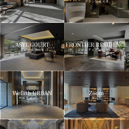
グランカーサ
ブランシエスタ
ASYL COURT
FRONTIER RESIDENCE
アジールコート
フロンティアレジデンス
Wellith URBAN
Zoom
ウエリスアーバン
ズーム