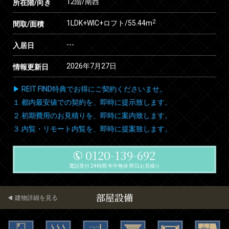
12階/南西
所在階/向き
2
1LDK+WIC+ロフト/55.44m
間取/面積
---
入居日
2026年7月27日
情報更新日
▶ REIT FIND特典でお得にご契約くださいませ。
１.都内最安値での契約を、即時に提示致します。
２.初期費用のお見積りを、即時に案内致します。
３.内覧・リモート内覧を、即時に提案致します。
0120-139-692
電話受付 24時間 年中無休 即日お見積り
部屋設備
建物詳細を見る