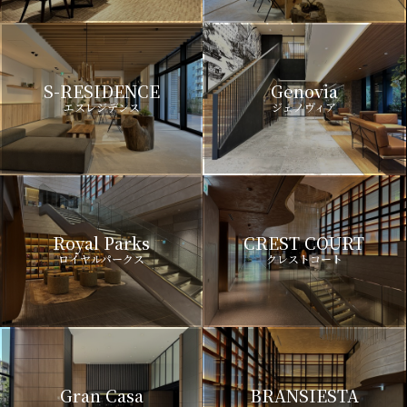
S-RESIDENCE
Genovia
エスレジデンス
ジェノヴィア
Royal Parks
CREST COURT
ロイヤルパークス
クレストコート
Gran Casa
BRANSIESTA