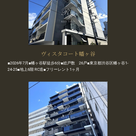
ヴィスタコート幡ヶ谷
■2026年7月■幡ヶ谷駅徒歩6分■総戸数 26戸■東京都渋谷区幡ヶ谷1-
24-25■地上6階 RC造■フリーレント1ヶ月