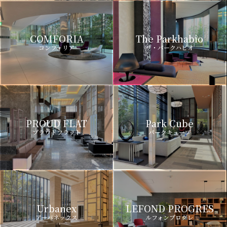
COMFORIA
The Parkhabio
コンフォリア
ザ・パークハビオ
PROUD FLAT
Park Cube
プラウドフラット
パークキューブ
Urbanex
LEFOND PROGRES
アーバネックス
ルフォンプログレ