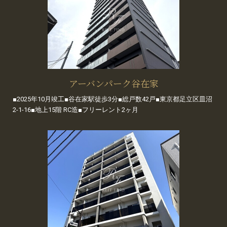
アーバンパーク谷在家
■2025年10月竣工■谷在家駅徒歩3分■総戸数42戸■東京都足立区皿沼
2-1-16■地上15階 RC造■フリーレント2ヶ月