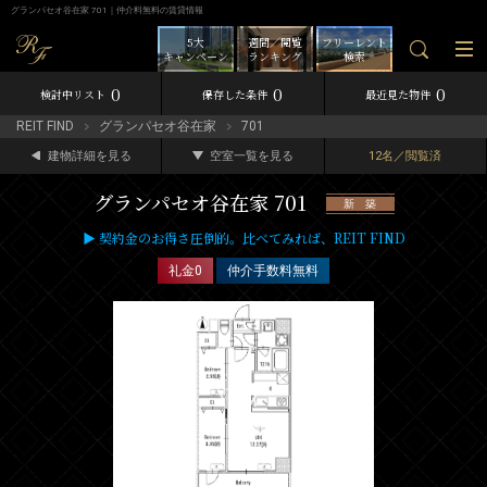
グランパセオ谷在家 701｜仲介料無料の賃貸情報
5大
週間／閲覧
フリーレント
キャンペーン
ランキング
検索
0
0
0
検討中リスト
保存した条件
最近見た物件
REIT FIND
グランパセオ谷在家
701
建物詳細を見る
空室一覧を見る
12名／閲覧済
グランパセオ谷在家 701
新 築
▶ 契約金のお得さ圧倒的。比べてみれば、REIT FIND
礼金0
仲介手数料無料