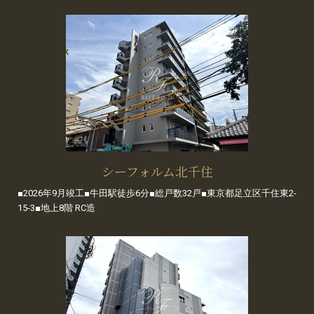
シーフォルム北千住
■2026年9月竣工■牛田駅徒歩6分■総戸数32戸■東京都足立区千住東2-
15-3■地上8階 RC造