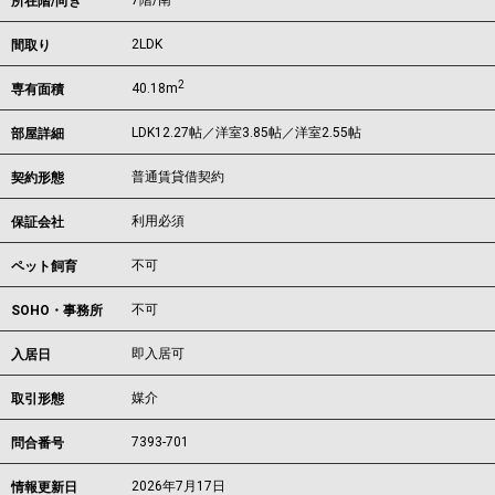
7階/南
所在階/向き
2LDK
間取り
2
40.18m
専有面積
LDK12.27帖／洋室3.85帖／洋室2.55帖
部屋詳細
普通賃貸借契約
契約形態
利用必須
保証会社
不可
ペット飼育
不可
SOHO・事務所
即入居可
入居日
媒介
取引形態
7393-701
問合番号
2026年7月17日
情報更新日