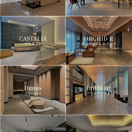
CASTALIA
ORCHID R
カスタリア
オーキッドレジデンス
Dimus
Brillia ist
ディームス
ブリリアイスト