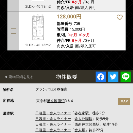
仲介/FR
0ヶ月
/
0ヶ月
2LDK - 40.18m2
向き/入居
南/即入居可
128,000円
部屋番号
708
管理費
15,000円
敷/礼
0ヶ月
/
0ヶ月
仲介/FR
0ヶ月
/
0ヶ月
2LDK - 40.15m2
向き/入居
西/即入居可
物件概要
建物詳細を見る
グランパセオ谷在家
物件名
所在地
東京都
足立区
皿沼
3-6-4
MAP
日暮里・舎人ライナー
「
谷在家駅
」徒歩9分
最寄駅
日暮里・舎人ライナー
「
舎人公園駅
」徒歩9分
日暮里・舎人ライナー
「
西新井大師西駅
」徒歩19分
日暮里・舎人ライナー
「
舎人駅
」徒歩22分