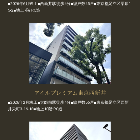
■2026年6月竣工■西新井駅徒歩4分■総戸数45戸■東京都足立区栗原1-
5-2■地上7階 RC造
アイルプレミアム東京西新井
■2026年2月竣工■大師前駅徒歩4分■総戸数56戸■東京都足立区西新
井栄町3-16-18■地上10階 RC造