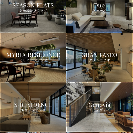
SEASON FLATS
Due
シーズンフラッツ
ドゥーエ
MYRIA RESIDENCE
GRAN PASEO
ミリアレジデンス
グランパセオ
S-RESIDENCE
Genovia
エスレジデンス
ジェノヴィア