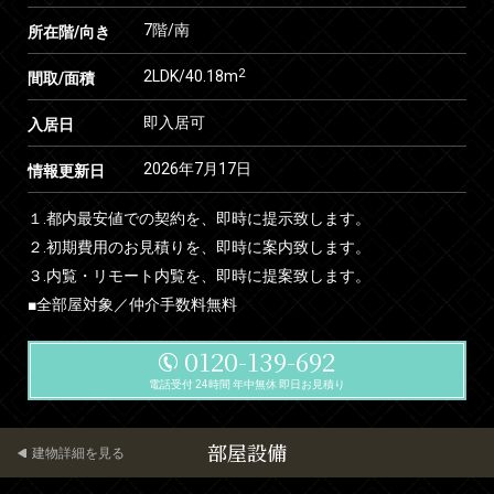
7階/南
所在階/向き
2
2LDK/40.18m
間取/面積
即入居可
入居日
2026年7月17日
情報更新日
１.都内最安値での契約を、即時に提示致します。
２.初期費用のお見積りを、即時に案内致します。
３.内覧・リモート内覧を、即時に提案致します。
■全部屋対象／仲介手数料無料
0120-139-692
電話受付 24時間 年中無休 即日お見積り
部屋設備
建物詳細を見る