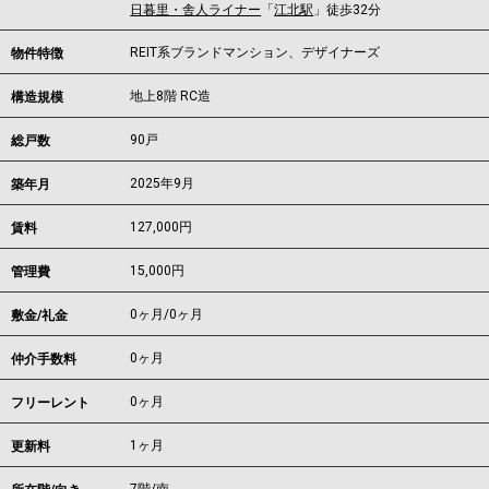
日暮里・舎人ライナー
「
江北駅
」徒歩32分
REIT系ブランドマンション、デザイナーズ
物件特徴
地上8階 RC造
構造規模
90戸
総戸数
2025年9月
築年月
127,000
円
賃料
15,000円
管理費
0ヶ月
/
0ヶ月
敷金/礼金
0ヶ月
仲介手数料
0ヶ月
フリーレント
1ヶ月
更新料