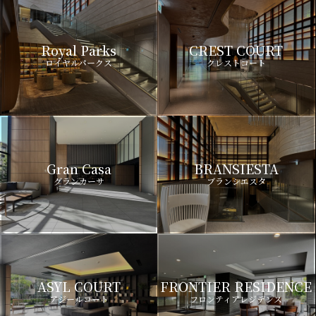
Royal Parks
CREST COURT
ロイヤルパークス
クレストコート
Gran Casa
BRANSIESTA
グランカーサ
ブランシエスタ
ASYL COURT
FRONTIER RESIDENCE
アジールコート
フロンティアレジデンス