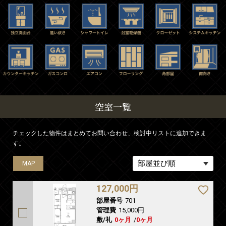
空室一覧
チェックした物件はまとめてお問い合わせ、検討中リストに追加できま
す。
MAP
MAP
127,000円
部屋番号
701
管理費
15,000円
敷/礼
0ヶ月
/
0ヶ月