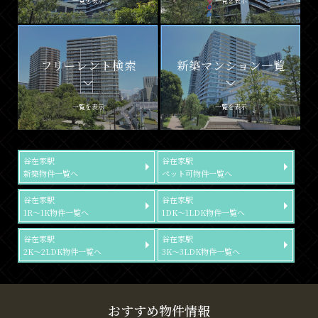
一覧を表示
一覧を表示
フリーレント検索
新築マンション一覧
一覧を表示
一覧を表示
谷在家駅
谷在家駅
新築物件一覧へ
ペット可物件一覧へ
谷在家駅
谷在家駅
1R～1K物件一覧へ
1DK～1LDK物件一覧へ
谷在家駅
谷在家駅
2K～2LDK物件一覧へ
3K～3LDK物件一覧へ
おすすめ物件情報