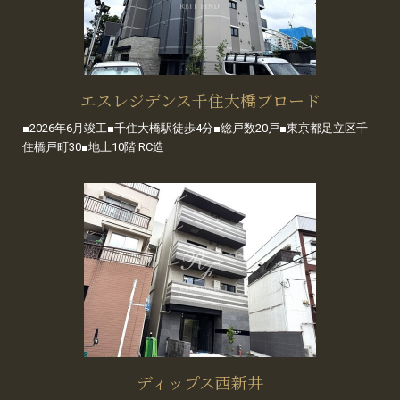
エスレジデンス千住大橋ブロード
■2026年6月竣工■千住大橋駅徒歩4分■総戸数20戸■東京都足立区千
住橋戸町30■地上10階 RC造
ディップス西新井