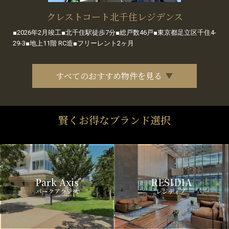
クレストコート北千住レジデンス
■2026年2月竣工■北千住駅徒歩7分■総戸数46戸■東京都足立区千住4-
29-3■地上11階 RC造■フリーレント2ヶ月
すべてのおすすめ物件を見る
賢くお得なブランド選択
Park Axis
RESIDIA
パークアクシス
レジディア