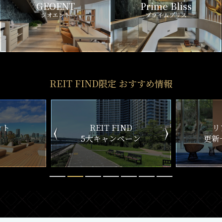
GEOENT
Prime Bliss
ジオエント
プライムブリス
REIT FIND限定 おすすめ情報
ND
リアルタイム
新
ペーン
更新一覧チェック