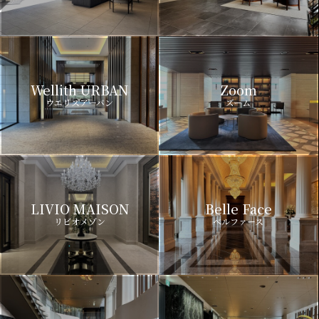
Wellith URBAN
Zoom
ウエリスアーバン
ズーム
LIVIO MAISON
Belle Face
リビオメゾン
ベルファース