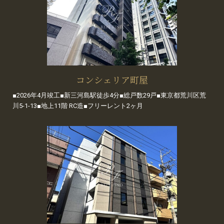
コンシェリア町屋
■2026年4月竣工■新三河島駅徒歩4分■総戸数29戸■東京都荒川区荒
川5-1-13■地上11階 RC造■フリーレント2ヶ月