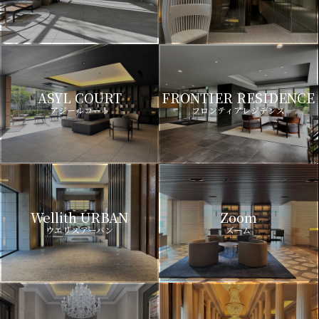
ASYL COURT
FRONTIER RESIDENCE
アジールコート
フロンティアレジデンス
Wellith URBAN
Zoom
ウエリスアーバン
ズーム