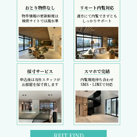
おとり物件なし
リモート内覧対応
物件情報の更新鮮度は
遠方にて内覧できずとも
検索サイトでは高水準
しっかりサポート
採寸サービス
スマホで完結
申込後は当社スタッフが
内覧現地待ち合わせ
お部屋を採寸致します
SMS・LINEで対応
REIT FIND