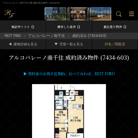
アルコバレーノ南千住 6階 成約済み物件 7434-603
5大
週間／閲覧
フリーレント
キャンペーン
ランキング
検索
0
0
0
検討中リスト
保存した条件
最近見た物件
REIT FIND
アルコバレーノ南千住
成約済み (7434-603)
建物詳細を見る
空室一覧を見る
37名／閲覧済
アルコバレーノ南千住 成約済み物件 (7434-603)
▶ 契約金のお得さ圧倒的。比べてみれば、REIT FIND