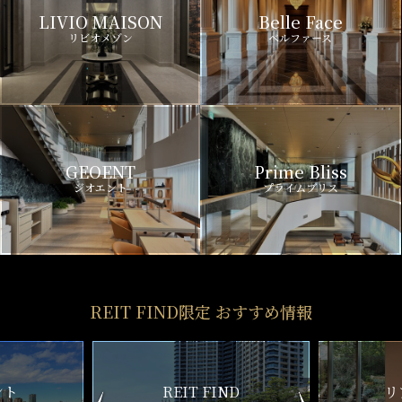
LIVIO MAISON
Belle Face
リビオメゾン
ベルファース
GEOENT
Prime Bliss
ジオエント
プライムブリス
REIT FIND限定 おすすめ情報
ND
リアルタイム
新