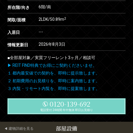
6階/南
所在階/向き
2
2LDK/50.89m
間取/面積
---
入居日
2026年8月3日
情報更新日
■全部屋対象／実質フリーレント3ヶ月／相談可
▶ REIT FIND特典でお得にご契約くださいませ。
１.都内最安値での契約を、即時に提示致します。
２.初期費用のお見積りを、即時に案内致します。
３.内覧・リモート内覧を、即時に提案致します。
0120-139-692
電話受付 24時間 年中無休 即日お見積り
部屋設備
建物詳細を見る