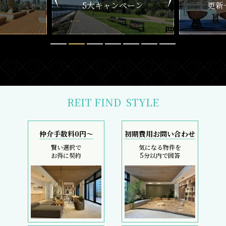
ペーン
更新一覧チェック
REIT FIND
STYLE
仲介手数料0円～
初期費用お問い合わせ
賢い選択で
気になる物件を
お得に契約
5分以内で回答