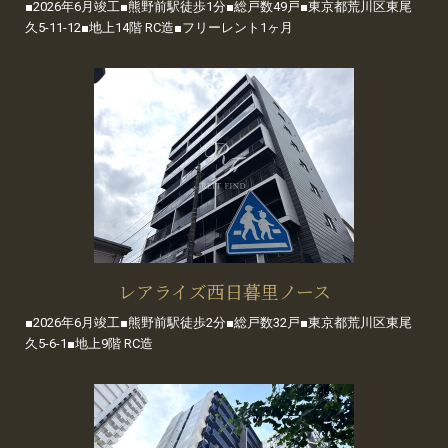
■2026年6月竣工■熊野前駅徒歩1分■総戸数49戸■東京都荒川区東尾
久5-11-12■地上14階 RC造■フリーレント1ヶ月
レアライズ西日暮里ノース
■2026年6月竣工■熊野前駅徒歩2分■総戸数32戸■東京都荒川区東尾
久5-6-1■地上9階 RC造