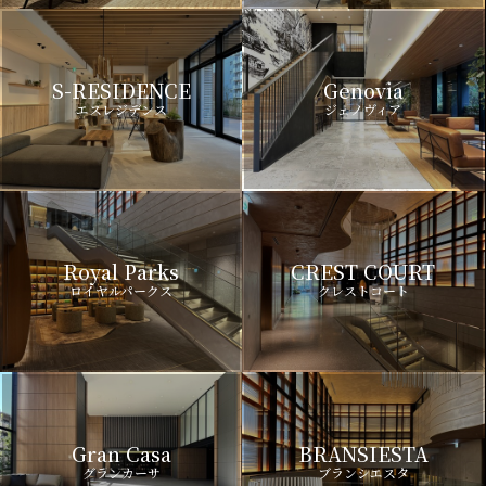
S-RESIDENCE
Genovia
エスレジデンス
ジェノヴィア
Royal Parks
CREST COURT
ロイヤルパークス
クレストコート
Gran Casa
BRANSIESTA
グランカーサ
ブランシエスタ