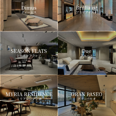
Dimus
Brillia ist
ディームス
ブリリアイスト
SEASON FLATS
Due
シーズンフラッツ
ドゥーエ
MYRIA RESIDENCE
GRAN PASEO
ミリアレジデンス
グランパセオ