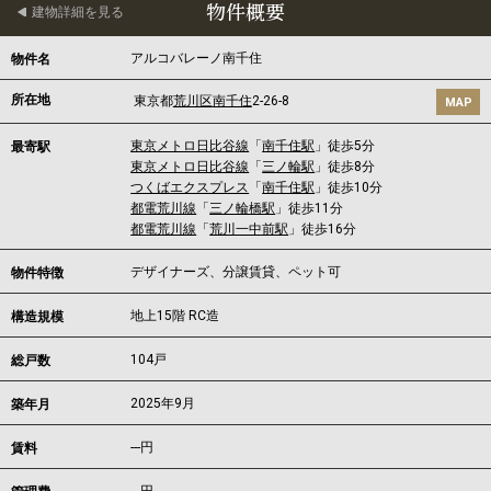
物件概要
建物詳細を見る
アルコバレーノ南千住
物件名
所在地
東京都
荒川区
南千住
2-26-8
MAP
東京メトロ日比谷線
「
南千住駅
」徒歩5分
最寄駅
東京メトロ日比谷線
「
三ノ輪駅
」徒歩8分
つくばエクスプレス
「
南千住駅
」徒歩10分
都電荒川線
「
三ノ輪橋駅
」徒歩11分
都電荒川線
「
荒川一中前駅
」徒歩16分
デザイナーズ、分譲賃貸、ペット可
物件特徴
地上15階 RC造
構造規模
104戸
総戸数
2025年9月
築年月
---
円
賃料