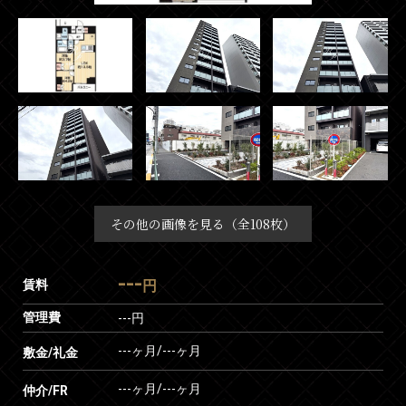
その他の画像を見る（全108枚）
---
賃料
円
管理費
---円
---ヶ月
/
---ヶ月
敷金/礼金
---ヶ月
/
---ヶ月
仲介/FR