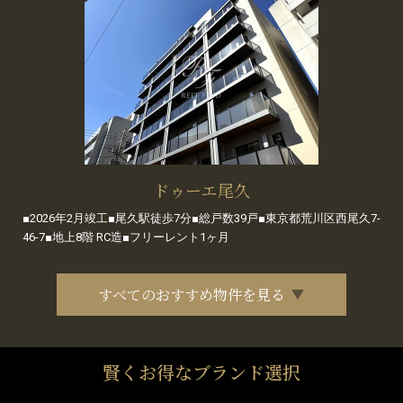
ドゥーエ尾久
■2026年2月竣工■尾久駅徒歩7分■総戸数39戸■東京都荒川区西尾久7-
46-7■地上8階 RC造■フリーレント1ヶ月
すべてのおすすめ物件を見る
賢くお得なブランド選択