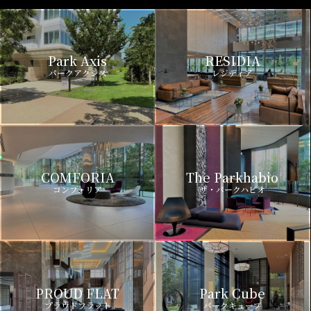
Park Axis
RESIDIA
パークアクシス
レジディア
COMFORIA
The Parkhabio
コンフォリア
ザ・パークハビオ
PROUD FLAT
Park Cube
プラウドフラット
パークキューブ