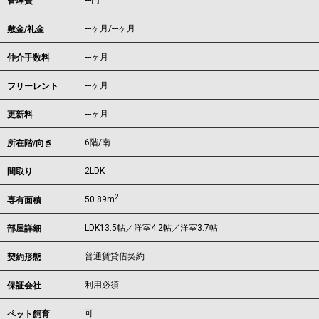
---円
管理費
---ヶ月
/
---ヶ月
敷金/礼金
---ヶ月
仲介手数料
---ヶ月
フリーレント
---ヶ月
更新料
6階/南
所在階/向き
2LDK
間取り
2
50.89m
専有面積
LDK13.5帖／洋室4.2帖／洋室3.7帖
部屋詳細
普通賃貸借契約
契約形態
利用必須
保証会社
可
ペット飼育