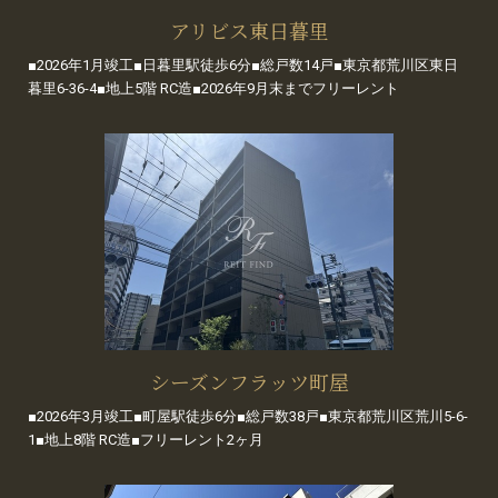
アリビス東日暮里
■2026年1月竣工■日暮里駅徒歩6分■総戸数14戸■東京都荒川区東日
暮里6-36-4■地上5階 RC造■2026年9月末までフリーレント
シーズンフラッツ町屋
■2026年3月竣工■町屋駅徒歩6分■総戸数38戸■東京都荒川区荒川5-6-
1■地上8階 RC造■フリーレント2ヶ月