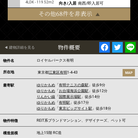
4LDK - 119.52m2
向き/入居
南西/即入居可
その他68件を非表示
物件概要
建物詳細を見る
ロイヤルパークス有明
物件名
所在地
東京都
江東区
有明
1-4-43
MAP
ゆりかもめ
「
有明テニスの森駅
」徒歩9分
最寄駅
ゆりかもめ
「
お台場海浜公園駅
」徒歩12分
りんかい線
「
国際展示場駅
」徒歩14分
ゆりかもめ
「
有明駅
」徒歩17分
ゆりかもめ
「
東京ビッグサイト駅
」徒歩18分
REIT系ブランドマンション、デザイナーズ、ペット可
物件特徴
地上15階 RC造
構造規模