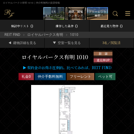
ロイヤルパークス有明 1010｜仲介料無料の賃貸情報
5大
週間／閲覧
フリーレント
キャンペーン
ランキング
検索
0
0
0
検討中リスト
保存した条件
最近見た物件
REIT FIND
ロイヤルパークス有明
1010
建物詳細を見る
空室一覧を見る
3名／閲覧済
新 築
ロイヤルパークス有明 1010
還元率UP
▶ 契約金のお得さ圧倒的。比べてみれば、REIT FIND
礼金0
仲介手数料無料
フリーレント
ペット可