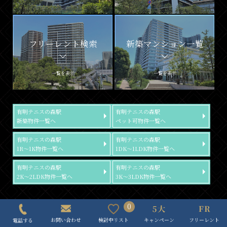
フリーレント検索
新築マンション一覧
一覧を表示
一覧を表示
有明テニスの森駅
有明テニスの森駅
新築物件一覧へ
ペット可物件一覧へ
有明テニスの森駅
有明テニスの森駅
1R～1K物件一覧へ
1DK～1LDK物件一覧へ
有明テニスの森駅
有明テニスの森駅
2K～2LDK物件一覧へ
3K～3LDK物件一覧へ
0
おすすめ物件情報
キャンペーン
フリーレント
検討中リスト
お問い合わせ
電話する