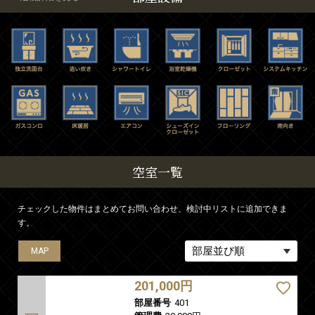
空室一覧
チェックした物件はまとめてお問い合わせ、検討中リストに追加できま
す。
MAP
MAP
MAP
MAP
MAP
MAP
MAP
MAP
MAP
MAP
MAP
MAP
MAP
MAP
MAP
MAP
MAP
MAP
MAP
MAP
MAP
MAP
MAP
MAP
MAP
MAP
MAP
MAP
MAP
MAP
MAP
MAP
MAP
MAP
MAP
MAP
MAP
MAP
MAP
MAP
MAP
MAP
MAP
MAP
MAP
MAP
MAP
MAP
MAP
MAP
MAP
MAP
MAP
MAP
MAP
MAP
MAP
MAP
MAP
MAP
MAP
MAP
MAP
MAP
MAP
MAP
MAP
MAP
MAP
MAP
MAP
MAP
MAP
201,000円
部屋番号
401