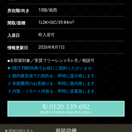
10階/南西
所在階/向き
2
1LDK+SIC/39.84m
間取/面積
即入居可
入居日
2026年8月1日
情報更新日
■全部屋対象／実質フリーレント5ヶ月／相談可
▶ REIT FIND特典でお得にご契約くださいませ。
１.都内最安値での契約を、即時に提示致します。
２.初期費用のお見積りを、即時に案内致します。
３.内覧・リモート内覧を、即時に提案致します。
0120-139-692
電話受付 24時間 年中無休 即日お見積り
部屋設備
建物詳細を見る