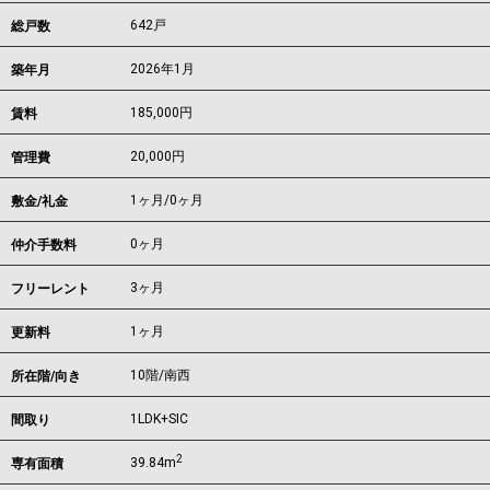
642戸
総戸数
2026年1月
築年月
185,000
円
賃料
20,000円
管理費
1ヶ月
/
0ヶ月
敷金/礼金
0ヶ月
仲介手数料
3ヶ月
フリーレント
1ヶ月
更新料
10階/南西
所在階/向き
1LDK+SIC
間取り
2
39.84m
専有面積