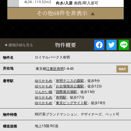
4LDK - 119.52m2
向き/入居
南西/即入居可
その他68件を非表示
物件概要
建物詳細を見る
ロイヤルパークス有明
物件名
所在地
東京都
江東区
有明
1-4-43
MAP
ゆりかもめ
「
有明テニスの森駅
」徒歩9分
最寄駅
ゆりかもめ
「
お台場海浜公園駅
」徒歩12分
りんかい線
「
国際展示場駅
」徒歩14分
ゆりかもめ
「
有明駅
」徒歩17分
ゆりかもめ
「
東京ビッグサイト駅
」徒歩18分
REIT系ブランドマンション、デザイナーズ、ペット可
物件特徴
地上15階 RC造
構造規模