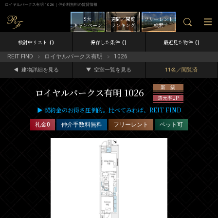
ロイヤルパークス有明 1026｜仲介料無料の賃貸情報
5大
週間／閲覧
フリーレント
キャンペーン
ランキング
検索
0
0
0
検討中リスト
保存した条件
最近見た物件
REIT FIND
ロイヤルパークス有明
1026
建物詳細を見る
空室一覧を見る
11名／閲覧済
新 築
ロイヤルパークス有明 1026
還元率UP
▶ 契約金のお得さ圧倒的。比べてみれば、REIT FIND
礼金0
仲介手数料無料
フリーレント
ペット可