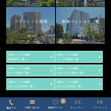
フリーレント検索
新築マンション一覧
一覧を表示
一覧を表示
有明テニスの森駅
有明テニスの森駅
新築物件一覧へ
ペット可物件一覧へ
有明テニスの森駅
有明テニスの森駅
1R～1K物件一覧へ
1DK～1LDK物件一覧へ
有明テニスの森駅
有明テニスの森駅
2K～2LDK物件一覧へ
3K～3LDK物件一覧へ
0
おすすめ物件情報
キャンペーン
フリーレント
検討中リスト
お問い合わせ
電話する