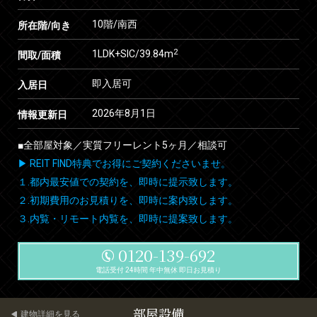
10階/南西
所在階/向き
2
1LDK+SIC/39.84m
間取/面積
即入居可
入居日
2026年8月1日
情報更新日
■全部屋対象／実質フリーレント5ヶ月／相談可
▶ REIT FIND特典でお得にご契約くださいませ。
１.都内最安値での契約を、即時に提示致します。
２.初期費用のお見積りを、即時に案内致します。
３.内覧・リモート内覧を、即時に提案致します。
0120-139-692
電話受付 24時間 年中無休 即日お見積り
部屋設備
建物詳細を見る