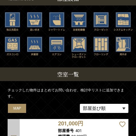
空室一覧
チェックした物件はまとめてお問い合わせ、検討中リストに追加できま
す。
MAP
MAP
MAP
MAP
MAP
MAP
MAP
MAP
MAP
MAP
MAP
MAP
MAP
MAP
MAP
MAP
MAP
MAP
MAP
MAP
MAP
MAP
MAP
MAP
MAP
MAP
MAP
MAP
MAP
MAP
MAP
MAP
MAP
MAP
MAP
MAP
MAP
MAP
MAP
MAP
MAP
MAP
MAP
MAP
MAP
MAP
MAP
MAP
MAP
MAP
MAP
MAP
MAP
MAP
MAP
MAP
MAP
MAP
MAP
MAP
MAP
MAP
MAP
MAP
MAP
MAP
MAP
MAP
MAP
MAP
MAP
MAP
MAP
201,000円
部屋番号
401