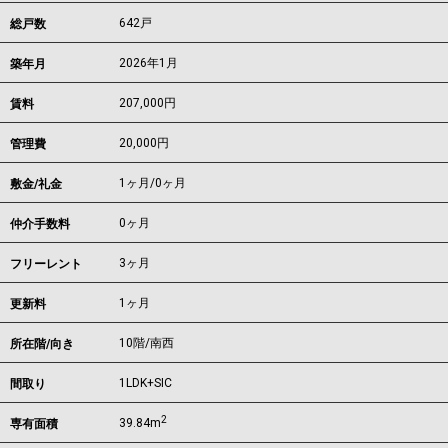
642戸
総戸数
2026年1月
築年月
207,000
円
賃料
20,000円
管理費
1ヶ月
/
0ヶ月
敷金/礼金
0ヶ月
仲介手数料
3ヶ月
フリーレント
1ヶ月
更新料
10階/南西
所在階/向き
1LDK+SIC
間取り
2
39.84m
専有面積