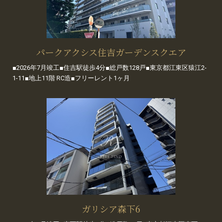
パークアクシス住吉ガーデンスクエア
■2026年7月竣工■住吉駅徒歩4分■総戸数128戸■東京都江東区猿江2-
1-11■地上11階 RC造■フリーレント1ヶ月
ガリシア森下6