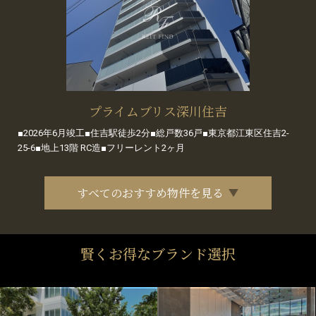
プライムブリス深川住吉
■2026年6月竣工■住吉駅徒歩2分■総戸数36戸■東京都江東区住吉2-
25-6■地上13階 RC造■フリーレント2ヶ月
すべてのおすすめ物件を見る
賢くお得なブランド選択