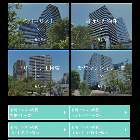
検討中リスト
最近見た物件
一覧を表示
一覧を表示
フリーレント検索
新築マンション一覧
一覧を表示
一覧を表示
有明テニスの森駅
有明テニスの森駅
新築物件一覧へ
ペット可物件一覧へ
有明テニスの森駅
有明テニスの森駅
1R～1K物件一覧へ
1DK～1LDK物件一覧へ