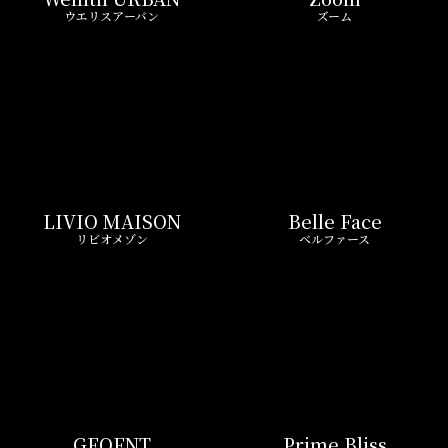
GEOENT
Prime Bliss
ジオエント
プライムブリス
REIT FIND限定 おすすめ情報
ND
リアルタイム
新
ペーン
更新一覧チェック