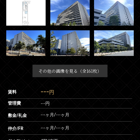
その他の画像を見る（全161枚）
---
賃料
円
管理費
---円
---ヶ月
/
---ヶ月
敷金/礼金
---ヶ月
/
---ヶ月
仲介/FR