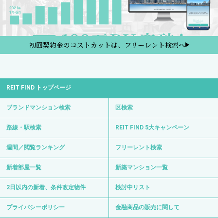
新着部屋一覧
新築マンション一覧
2日以内の新着、条件改定物件
検討中リスト
プライバシーポリシー
金融商品の販売に関して
REIT FINDからのお知らせ
サイトマップ
お問い合わせ
サイト運営会社
0120-139-692
電話受付 24時間 年中無休
〒103-0012 東京都中央区日本橋堀留町1-8-11
日比谷線・浅草線「人形町駅」徒歩3分
日比谷線「小伝馬町駅」徒歩6分
Copyright © REIT FIND All Right Reserved.