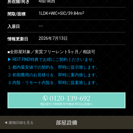
4階/南西
所在階/向き
2
1LDK+WIC+SIC/39.84m
間取/面積
---
入居日
2026年7月13日
情報更新日
■全部屋対象／実質フリーレント5ヶ月／相談可
▶ REIT FIND特典でお得にご契約くださいませ。
１.都内最安値での契約を、即時に提示致します。
２.初期費用のお見積りを、即時に案内致します。
３.内覧・リモート内覧を、即時に提案致します。
0120-139-692
電話受付 24時間 年中無休 即日お見積り
部屋設備
建物詳細を見る