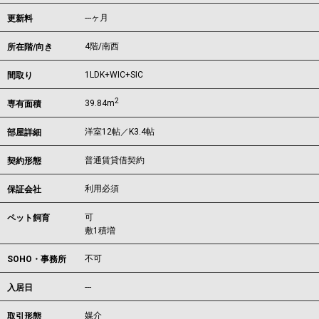
---ヶ月
更新料
4階/南西
所在階/向き
1LDK+WIC+SIC
間取り
2
39.84m
専有面積
洋室12帖／K3.4帖
部屋詳細
普通賃貸借契約
契約形態
利用必須
保証会社
可
ペット飼育
敷1積増
不可
SOHO・事務所
---
入居日
媒介
取引形態