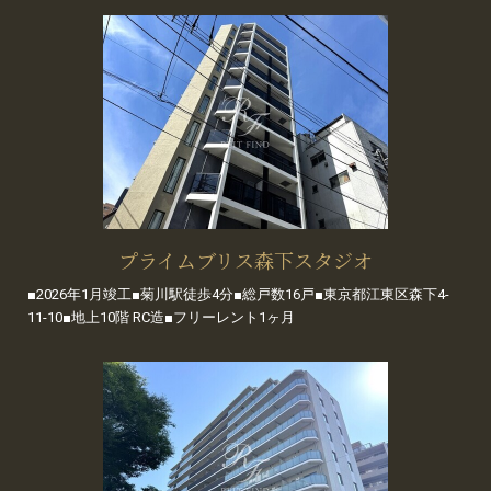
プライムブリス森下スタジオ
■2026年1月竣工■菊川駅徒歩4分■総戸数16戸■東京都江東区森下4-
11-10■地上10階 RC造■フリーレント1ヶ月