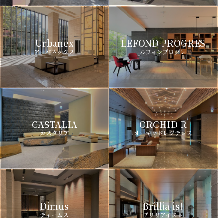
Urbanex
LEFOND PROGRES
アーバネックス
ルフォンプログレ
CASTALIA
ORCHID R
カスタリア
オーキッドレジデンス
Dimus
Brillia ist
ディームス
ブリリアイスト