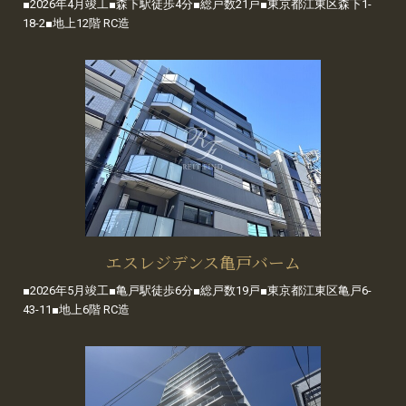
■2026年4月竣工■森下駅徒歩4分■総戸数21戸■東京都江東区森下1-
18-2■地上12階 RC造
エスレジデンス亀戸バーム
■2026年5月竣工■亀戸駅徒歩6分■総戸数19戸■東京都江東区亀戸6-
43-11■地上6階 RC造