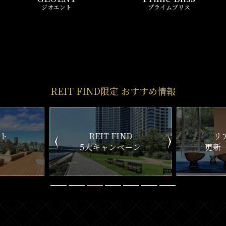
REIT FIND
STYLE
仲介手数料0円～
初期費用お問い合わせ
賢い選択で
気になる物件を
お得に契約
5分以内で回答
おとり物件なし
リモート内覧対応
物件情報の更新鮮度は
遠方にて内覧できずとも