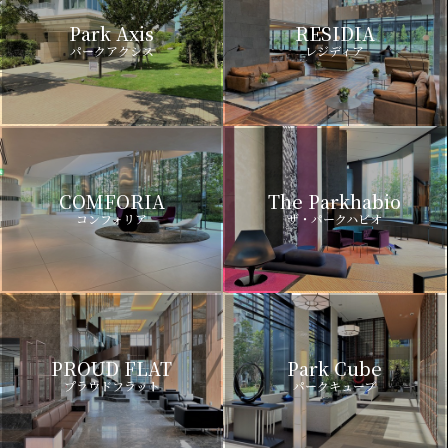
Park Axis
RESIDIA
パークアクシス
レジディア
COMFORIA
The Parkhabio
コンフォリア
ザ・パークハビオ
PROUD FLAT
Park Cube
プラウドフラット
パークキューブ