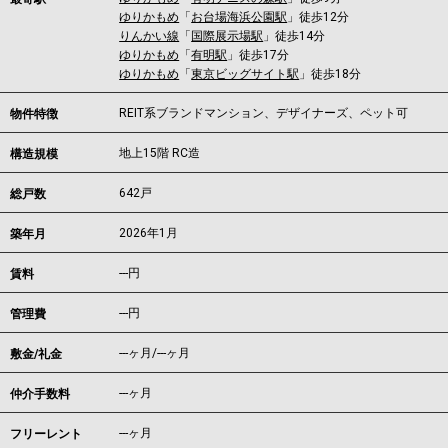
ゆりかもめ
「
お台場海浜公園駅
」徒歩12分
りんかい線
「
国際展示場駅
」徒歩14分
ゆりかもめ
「
有明駅
」徒歩17分
ゆりかもめ
「
東京ビッグサイト駅
」徒歩18分
REIT系ブランドマンション、デザイナーズ、ペット可
物件特徴
地上15階 RC造
構造規模
642戸
総戸数
2026年1月
築年月
---
円
賃料
---円
管理費
---ヶ月
/
---ヶ月
敷金/礼金
---ヶ月
仲介手数料
---ヶ月
フリーレント