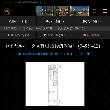
ロイヤルパークス有明 4階 成約済み物件 7455-412
5大
週間／閲覧
フリーレント
キャンペーン
ランキング
検索
0
0
0
検討中リスト
保存した条件
最近見た物件
REIT FIND
ロイヤルパークス有明
成約済み (7455-412)
建物詳細を見る
空室一覧を見る
31名／閲覧済
ロイヤルパークス有明 成約済み物件 (7455-412)
▶ 契約金のお得さ圧倒的。比べてみれば、REIT FIND