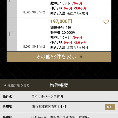
敷/礼
1.0ヶ月
/
0ヶ月
仲介/FR
0ヶ月
/
3.0ヶ月
1LDK - 39.84m2
向き/入居
南西/即入居可
197,000円
部屋番号
449
管理費
20,000円
敷/礼
1.0ヶ月
/
0ヶ月
仲介/FR
0ヶ月
/
3.0ヶ月
1LDK - 39.84m2
向き/入居
北東/即入居可
その他68件を表示
物件概要
建物詳細を見る
ロイヤルパークス有明
物件名
所在地
東京都
江東区
有明
1-4-43
MAP
ゆりかもめ
「
有明テニスの森駅
」徒歩9分
最寄駅