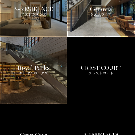
S-RESIDENCE
Genovia
エスレジデンス
ジェノヴィア
Royal Parks
CREST COURT
ロイヤルパークス
クレストコート
Gran Casa
BRANSIESTA
グランカーサ
ブランシエスタ