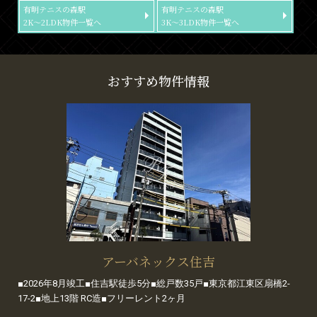
有明テニスの森駅
有明テニスの森駅
2K～2LDK物件一覧へ
3K～3LDK物件一覧へ
おすすめ物件情報
アーバネックス住吉
■2026年8月竣工■住吉駅徒歩5分■総戸数35戸■東京都江東区扇橋2-
17-2■地上13階 RC造■フリーレント2ヶ月