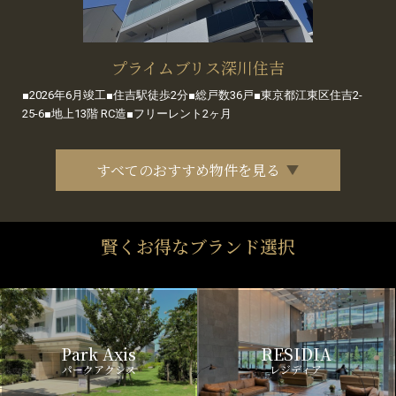
プライムブリス深川住吉
■2026年6月竣工■住吉駅徒歩2分■総戸数36戸■東京都江東区住吉2-
25-6■地上13階 RC造■フリーレント2ヶ月
すべてのおすすめ物件を見る
賢くお得なブランド選択
Park Axis
RESIDIA
パークアクシス
レジディア