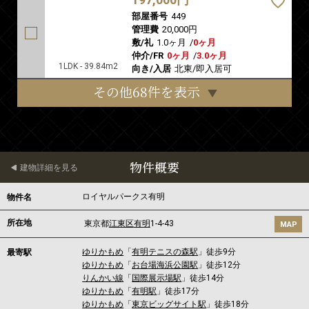
部屋番号
449
管理費
20,000円
敷/礼
1.0ヶ月
/
0ヶ月
仲介/FR
0ヶ月
/
3.0ヶ月
1LDK - 39.84m2
向き/入居
北東/即入居可
その他68件を表示
物件概要
建物詳細を見る
ロイヤルパークス有明
物件名
所在地
東京都
江東区
有明
1-4-43
MAP
ゆりかもめ
「
有明テニスの森駅
」徒歩9分
最寄駅
ゆりかもめ
「
お台場海浜公園駅
」徒歩12分
りんかい線
「
国際展示場駅
」徒歩14分
ゆりかもめ
「
有明駅
」徒歩17分
ゆりかもめ
「
東京ビッグサイト駅
」徒歩18分