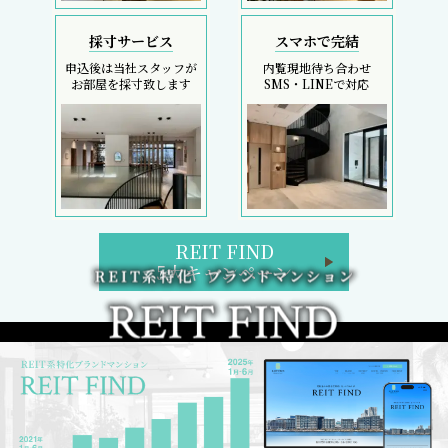
初回契約金のコストカットは、フリーレント検索へ
REIT FIND トップページ
ブランドマンション検索
区検索
路線・駅検索
REIT FIND 5大キャンペーン
週間／閲覧ランキング
フリーレント検索
新着部屋一覧
新築マンション一覧
2日以内の新着、条件改定物件
検討中リスト