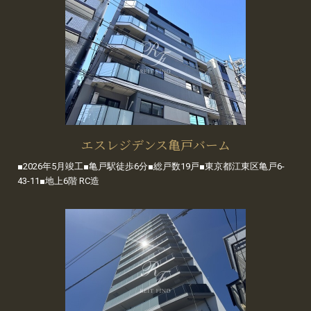
エスレジデンス亀戸バーム
■2026年5月竣工■亀戸駅徒歩6分■総戸数19戸■東京都江東区亀戸6-
43-11■地上6階 RC造