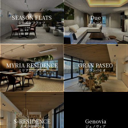
SEASON FLATS
Due
シーズンフラッツ
ドゥーエ
MYRIA RESIDENCE
GRAN PASEO
ミリアレジデンス
グランパセオ
S-RESIDENCE
Genovia
エスレジデンス
ジェノヴィア