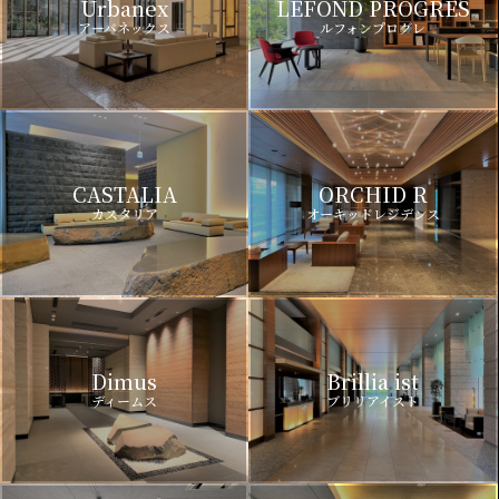
Urbanex
LEFOND PROGRES
アーバネックス
ルフォンプログレ
CASTALIA
ORCHID R
カスタリア
オーキッドレジデンス
Dimus
Brillia ist
ディームス
ブリリアイスト