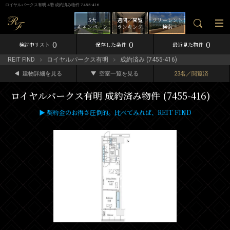
ロイヤルパークス有明 4階 成約済み物件 7455-416
5大
週間／閲覧
フリーレント
キャンペーン
ランキング
検索
0
0
0
検討中リスト
保存した条件
最近見た物件
REIT FIND
ロイヤルパークス有明
成約済み (7455-416)
建物詳細を見る
空室一覧を見る
23名／閲覧済
ロイヤルパークス有明 成約済み物件 (7455-416)
▶ 契約金のお得さ圧倒的。比べてみれば、REIT FIND