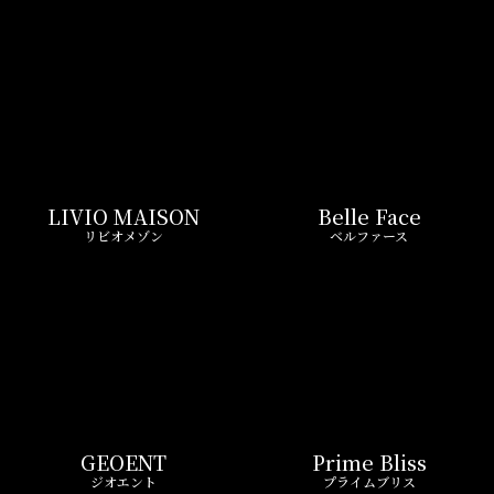
GEOENT
Prime Bliss
ジオエント
プライムブリス
REIT FIND限定 おすすめ情報
ND
リアルタイム
新
ペーン
更新一覧チェック