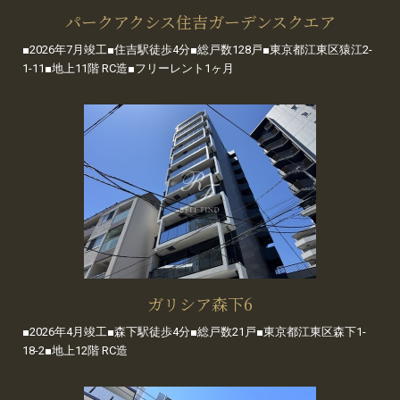
パークアクシス住吉ガーデンスクエア
■2026年7月竣工■住吉駅徒歩4分■総戸数128戸■東京都江東区猿江2-
1-11■地上11階 RC造■フリーレント1ヶ月
ガリシア森下6
■2026年4月竣工■森下駅徒歩4分■総戸数21戸■東京都江東区森下1-
18-2■地上12階 RC造