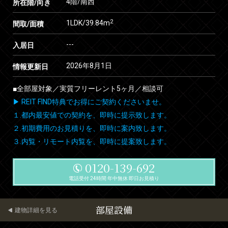
4階/南西
所在階/向き
2
1LDK/39.84m
間取/面積
---
入居日
2026年8月1日
情報更新日
■全部屋対象／実質フリーレント5ヶ月／相談可
▶ REIT FIND特典でお得にご契約くださいませ。
１.都内最安値での契約を、即時に提示致します。
２.初期費用のお見積りを、即時に案内致します。
３.内覧・リモート内覧を、即時に提案致します。
0120-139-692
電話受付 24時間 年中無休 即日お見積り
部屋設備
建物詳細を見る