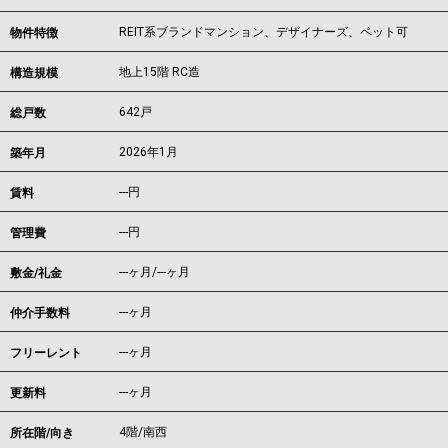
REIT系ブランドマンション、デザイナーズ、ペット可
物件特徴
地上15階 RC造
構造規模
642戸
総戸数
2026年1月
築年月
---
円
賃料
---円
管理費
---ヶ月
/
---ヶ月
敷金/礼金
---ヶ月
仲介手数料
---ヶ月
フリーレント
---ヶ月
更新料
4階/南西
所在階/向き