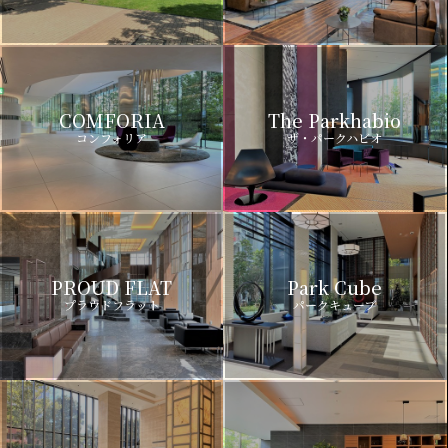
COMFORIA
The Parkhabio
コンフォリア
ザ・パークハビオ
PROUD FLAT
Park Cube
プラウドフラット
パークキューブ