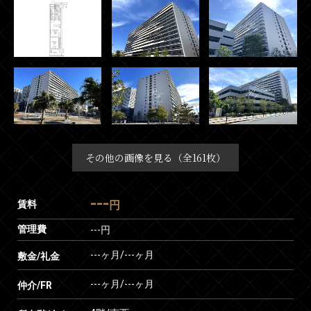
その他の画像を見る（全161枚）
---
賃料
円
管理費
---円
---ヶ月
/
---ヶ月
敷金/礼金
---ヶ月
/
---ヶ月
仲介/FR