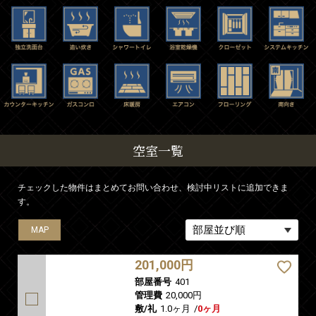
空室一覧
チェックした物件はまとめてお問い合わせ、検討中リストに追加できま
す。
MAP
MAP
MAP
MAP
MAP
201,000円
部屋番号
401
管理費
20,000円
敷/礼
1.0ヶ月
/
0ヶ月