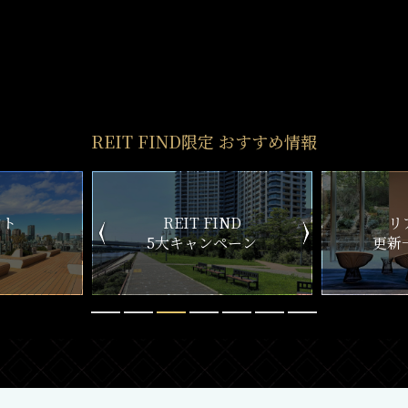
REIT FIND
STYLE
仲介手数料0円～
初期費用お問い合わせ
賢い選択で
気になる物件を
お得に契約
5分以内で回答
おとり物件なし
リモート内覧対応
物件情報の更新鮮度は
遠方にて内覧できずとも
検索サイトでは高水準
しっかりサポート