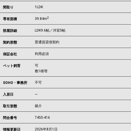
1LDK
間取り
2
39.84m
専有面積
LDK9.6帖／洋室5帖
部屋詳細
普通賃貸借契約
契約形態
利用必須
保証会社
可
ペット飼育
敷1積増
不可
SOHO・事務所
---
入居日
媒介
取引形態
7455-416
問合番号
2026年8月1日
情報更新日