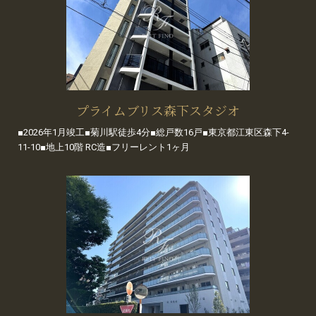
プライムブリス森下スタジオ
■2026年1月竣工■菊川駅徒歩4分■総戸数16戸■東京都江東区森下4-
11-10■地上10階 RC造■フリーレント1ヶ月