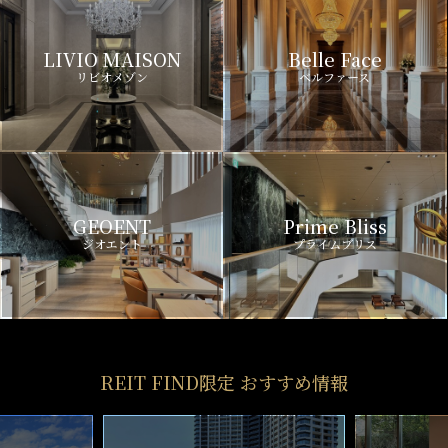
LIVIO MAISON
Belle Face
リビオメゾン
ベルファース
GEOENT
Prime Bliss
ジオエント
プライムブリス
REIT FIND限定 おすすめ情報