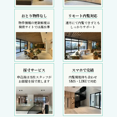
おとり物件なし
リモート内覧対応
物件情報の更新鮮度は
遠方にて内覧できずとも
検索サイトでは高水準
しっかりサポート
採寸サービス
スマホで完結
申込後は当社スタッフが
内覧現地待ち合わせ
お部屋を採寸致します
SMS・LINEで対応