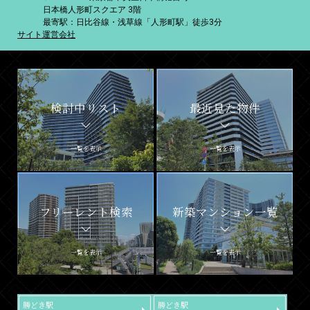
日本橋人形町スクエア 3階
最寄駅：日比谷線・浅草線「人形町駅」徒歩3分
サイト運営会社
検討中リスト
最近見た物件
一覧を表示
一覧を表示
フリーレント検索
新築マンション一覧
一覧を表示
一覧を表示
勝どき駅
勝どき駅