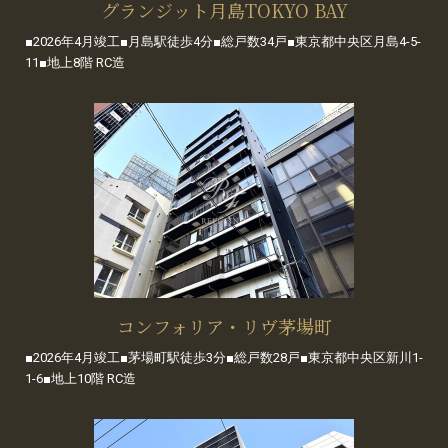
グランジット月島TOKYO BAY
■2026年4月竣工■月島駅徒歩4分■総戸数34戸■東京都中央区月島4-5-
11■地上8階 RC造
コンフォリア・リヴ茅場町
■2026年4月竣工■茅場町駅徒歩3分■総戸数28戸■東京都中央区新川1-
1-6■地上10階 RC造