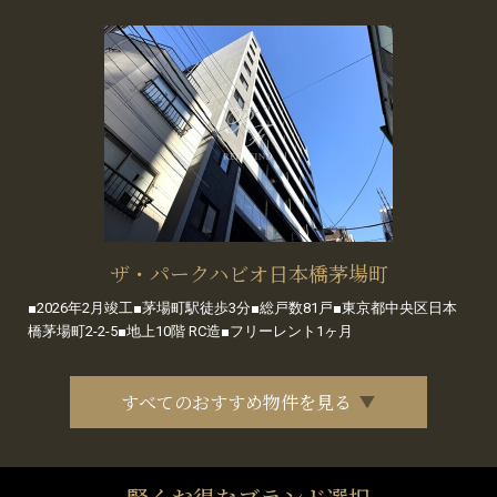
ザ・パークハビオ日本橋茅場町
■2026年2月竣工■茅場町駅徒歩3分■総戸数81戸■東京都中央区日本
橋茅場町2-2-5■地上10階 RC造■フリーレント1ヶ月
すべてのおすすめ物件を見る