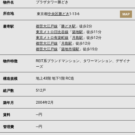
プラザタワー勝どき
物件名
所在地
東京都
中央区
勝どき
1-13-6
MAP
都営大江戸線
「
勝どき駅
」徒歩2分
最寄駅
東京メトロ日比谷線
「
築地駅
」徒歩11分
東京メトロ有楽町線
「
月島駅
」徒歩12分
都営大江戸線
「
月島駅
」徒歩12分
都営大江戸線
「
築地市場駅
」徒歩15分
REIT系ブランドマンション、タワーマンション、デザイナ
物件特徴
ーズ
地上43階 地下1階 RC造
構造規模
512戸
総戸数
2004年2月
築年月
---
円
賃料
---円
管理費