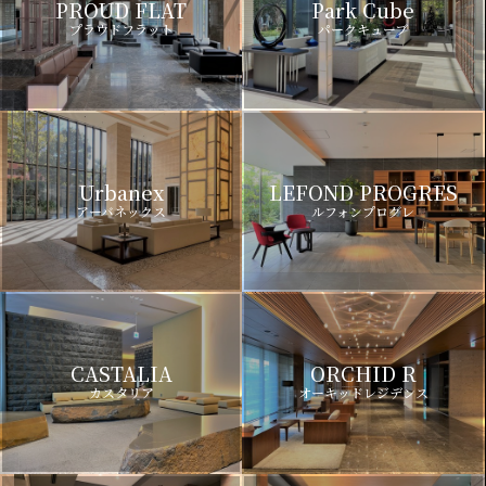
PROUD FLAT
Park Cube
プラウドフラット
パークキューブ
Urbanex
LEFOND PROGRES
アーバネックス
ルフォンプログレ
CASTALIA
ORCHID R
カスタリア
オーキッドレジデンス