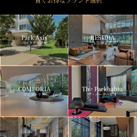
賢くお得なブランド選択
Park Axis
RESIDIA
パークアクシス
レジディア
COMFORIA
The Parkhabio
コンフォリア
ザ・パークハビオ