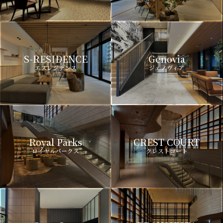
S-RESIDENCE
Genovia
エスレジデンス
ジェノヴィア
Royal Parks
CREST COURT
ロイヤルパークス
クレストコート