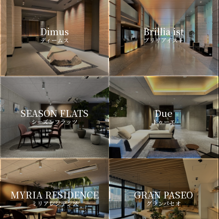
Dimus
Brillia ist
ディームス
ブリリアイスト
SEASON FLATS
Due
シーズンフラッツ
ドゥーエ
MYRIA RESIDENCE
GRAN PASEO
ミリアレジデンス
グランパセオ