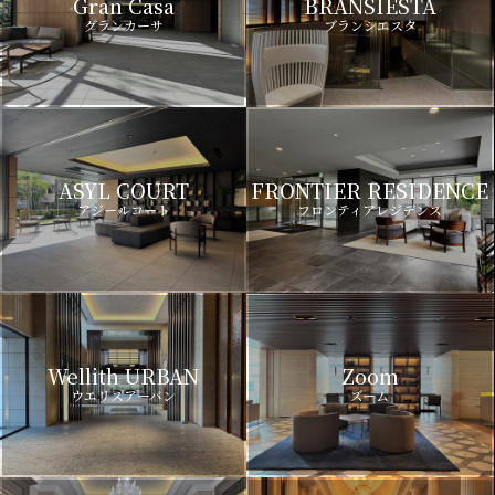
Gran Casa
BRANSIESTA
グランカーサ
ブランシエスタ
ASYL COURT
FRONTIER RESIDENCE
アジールコート
フロンティアレジデンス
Wellith URBAN
Zoom
ウエリスアーバン
ズーム