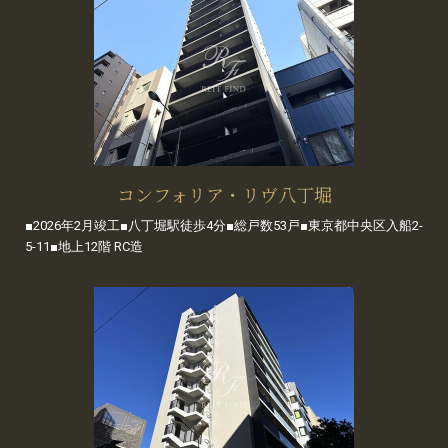
コンフォリア・リヴ八丁堀
■2026年2月竣工■八丁堀駅徒歩4分■総戸数53戸■東京都中央区入船2-
5-11■地上12階 RC造