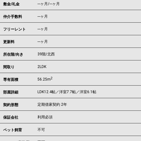
---ヶ月
/
---ヶ月
敷金/礼金
---ヶ月
仲介手数料
---ヶ月
フリーレント
---ヶ月
更新料
39階/北西
所在階/向き
2LDK
間取り
2
56.25m
専有面積
LDK12.4帖／洋室7.7帖／洋室6.1帖
部屋詳細
定期借家契約 2年
契約形態
利用必須
保証会社
不可
ペット飼育