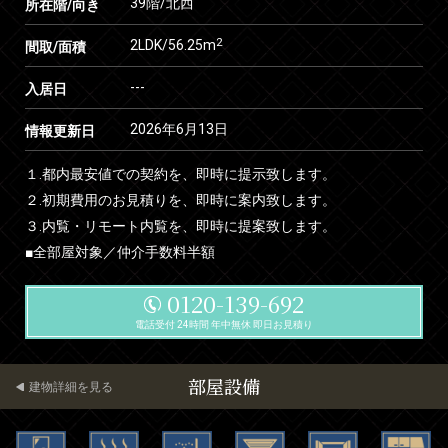
39階/北西
所在階/向き
2
2LDK/56.25m
間取/面積
---
入居日
2026年6月13日
情報更新日
１.都内最安値での契約を、即時に提示致します。
２.初期費用のお見積りを、即時に案内致します。
３.内覧・リモート内覧を、即時に提案致します。
■全部屋対象／仲介手数料半額
0120-139-692
電話受付 24時間 年中無休 即日お見積り
部屋設備
建物詳細を見る