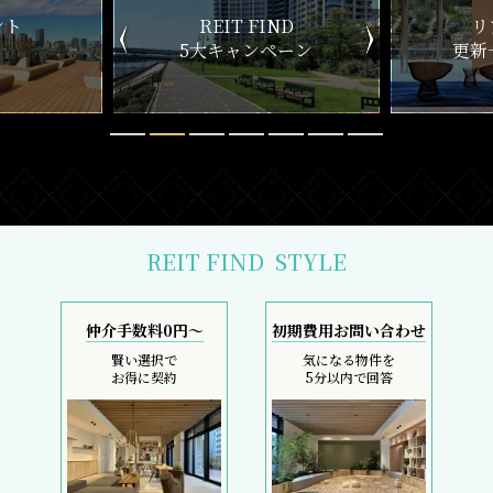
ND
リアルタイム
新
ペーン
更新一覧チェック
REIT FIND
STYLE
仲介手数料0円～
初期費用お問い合わせ
賢い選択で
気になる物件を
お得に契約
5分以内で回答