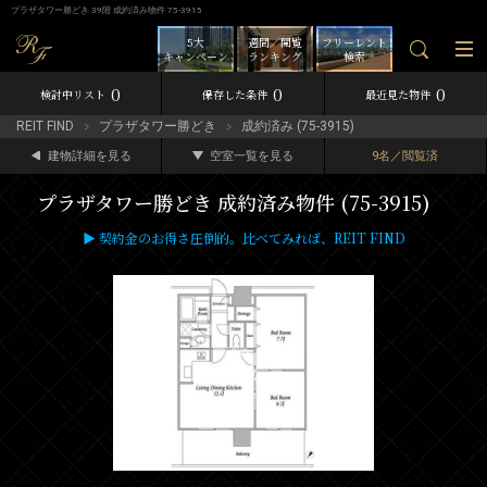
プラザタワー勝どき 39階 成約済み物件 75-3915
5大
週間／閲覧
フリーレント
キャンペーン
ランキング
検索
0
0
0
検討中リスト
保存した条件
最近見た物件
REIT FIND
プラザタワー勝どき
成約済み (75-3915)
建物詳細を見る
空室一覧を見る
9名／閲覧済
プラザタワー勝どき 成約済み物件 (75-3915)
▶ 契約金のお得さ圧倒的。比べてみれば、REIT FIND