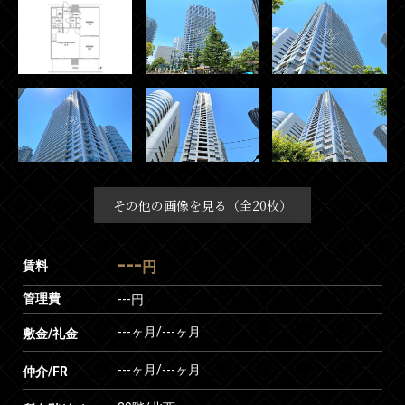
その他の画像を見る（全20枚）
---
賃料
円
管理費
---円
---ヶ月
/
---ヶ月
敷金/礼金
---ヶ月
/
---ヶ月
仲介/FR