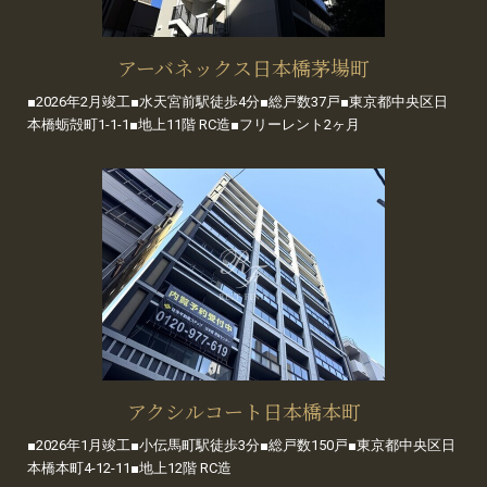
アーバネックス日本橋茅場町
■2026年2月竣工■水天宮前駅徒歩4分■総戸数37戸■東京都中央区日
本橋蛎殻町1-1-1■地上11階 RC造■フリーレント2ヶ月
アクシルコート日本橋本町
■2026年1月竣工■小伝馬町駅徒歩3分■総戸数150戸■東京都中央区日
本橋本町4-12-11■地上12階 RC造