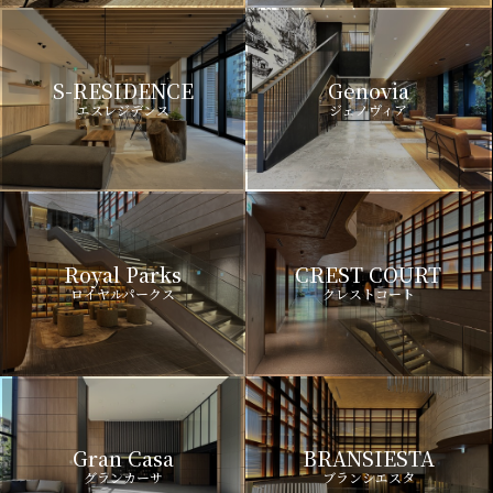
S-RESIDENCE
Genovia
エスレジデンス
ジェノヴィア
Royal Parks
CREST COURT
ロイヤルパークス
クレストコート
Gran Casa
BRANSIESTA
グランカーサ
ブランシエスタ