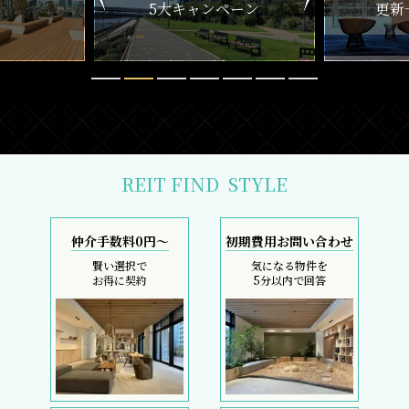
ペーン
更新一覧チェック
REIT FIND
STYLE
仲介手数料0円～
初期費用お問い合わせ
賢い選択で
気になる物件を
お得に契約
5分以内で回答