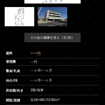
その他の画像を見る（全2枚）
---
賃料
円
管理費
---円
---ヶ月
/
---ヶ月
敷金/礼金
---ヶ月
/
---ヶ月
仲介/FR
2階/南東
所在階/向き
2
2LDK+WIC/53.80m
間取/面積