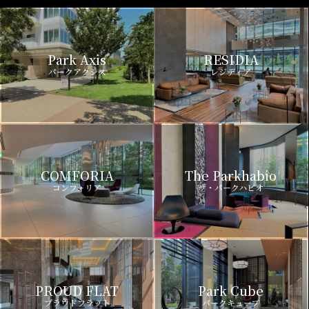
Park Axis
RESIDIA
パークアクシス
レジディア
COMFORIA
The Parkhabio
コンフォリア
ザ・パークハビオ
PROUD FLAT
Park Cube
プラウドフラット
パークキューブ