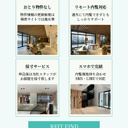
おとり物件なし
リモート内覧対応
物件情報の更新鮮度は
遠方にて内覧できずとも
検索サイトでは高水準
しっかりサポート
採寸サービス
スマホで完結
申込後は当社スタッフが
内覧現地待ち合わせ
お部屋を採寸致します
SMS・LINEで対応
REIT FIND