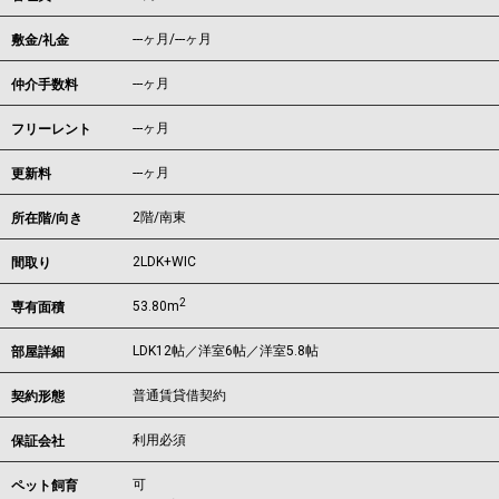
---ヶ月
/
---ヶ月
敷金/礼金
---ヶ月
仲介手数料
---ヶ月
フリーレント
---ヶ月
更新料
2階/南東
所在階/向き
2LDK+WIC
間取り
2
53.80m
専有面積
LDK12帖／洋室6帖／洋室5.8帖
部屋詳細
普通賃貸借契約
契約形態
利用必須
保証会社
可
ペット飼育