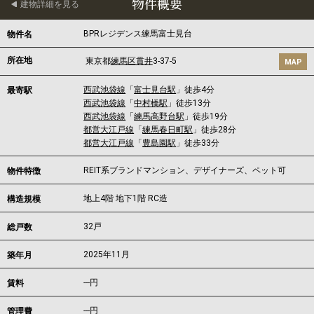
物件概要
建物詳細を見る
BPRレジデンス練馬富士見台
物件名
所在地
東京都
練馬区
貫井
3-37-5
MAP
西武池袋線
「
富士見台駅
」徒歩4分
最寄駅
西武池袋線
「
中村橋駅
」徒歩13分
西武池袋線
「
練馬高野台駅
」徒歩19分
都営大江戸線
「
練馬春日町駅
」徒歩28分
都営大江戸線
「
豊島園駅
」徒歩33分
REIT系ブランドマンション、デザイナーズ、ペット可
物件特徴
地上4階 地下1階 RC造
構造規模
32戸
総戸数
2025年11月
築年月
---
円
賃料
---円
管理費