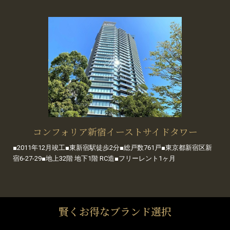
コンフォリア新宿イーストサイドタワー
■2011年12月竣工■東新宿駅徒歩2分■総戸数761戸■東京都新宿区新
宿6-27-29■地上32階 地下1階 RC造■フリーレント1ヶ月
賢くお得なブランド選択