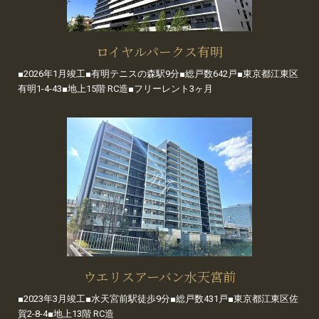
ロイヤルパークス有明
■2026年1月竣工■有明テニスの森駅9分■総戸数642戸■東京都江東区
有明1-4-43■地上15階 RC造■フリーレント3ヶ月
ウエリスアーバン水天宮前
■2023年3月竣工■水天宮前駅徒歩9分■総戸数431戸■東京都江東区佐
賀2-8-4■地上13階 RC造