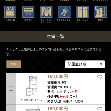
空室一覧
チェックした物件はまとめてお問い合わせ、検討中リストに追加できま
す。
MAP
MAP
MAP
MAP
160,000円
部屋番号
103
管理費
20,000円
敷/礼
1.0ヶ月
/
0ヶ月
仲介/FR
0ヶ月
/
0ヶ月
1LDK - 45.97m2
向き/入居
南東/即入居可
150,000円