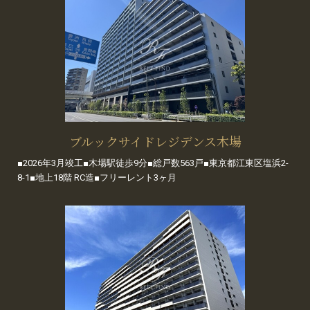
ブルックサイドレジデンス木場
■2026年3月竣工■木場駅徒歩9分■総戸数563戸■東京都江東区塩浜2-
8-1■地上18階 RC造■フリーレント3ヶ月