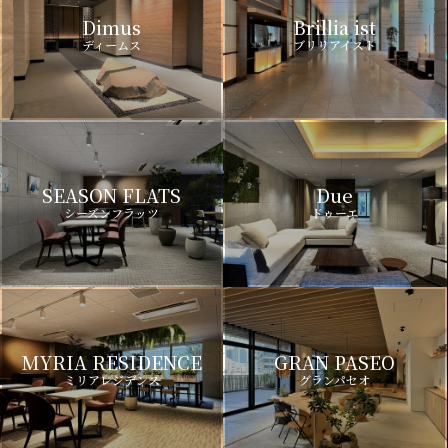
Dimus
Brillia ist
ディームス
ブリリアイスト
SEASON FLATS
Due
シーズンフラッツ
ドゥーエ
MYRIA RESIDENCE
GRAN PASEO
ミリアレジデンス
グランパセオ