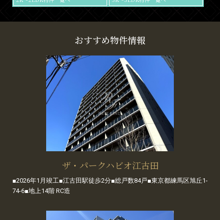
おすすめ物件情報
ザ・パークハビオ江古田
■2026年1月竣工■江古田駅徒歩2分■総戸数84戸■東京都練馬区旭丘1-
74-6■地上14階 RC造