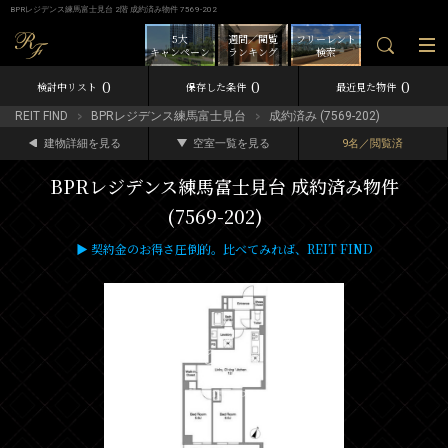
BPRレジデンス練馬富士見台 2階 成約済み物件 7569-202
5大
週間／閲覧
フリーレント
キャンペーン
ランキング
検索
0
0
0
検討中リスト
保存した条件
最近見た物件
REIT FIND
BPRレジデンス練馬富士見台
成約済み (7569-202)
建物詳細を見る
空室一覧を見る
9名／閲覧済
BPRレジデンス練馬富士見台 成約済み物件
(7569-202)
▶ 契約金のお得さ圧倒的。比べてみれば、REIT FIND