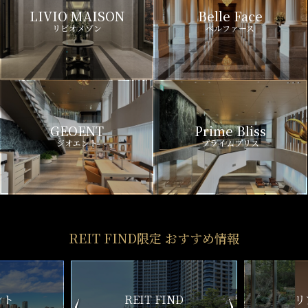
LIVIO MAISON
Belle Face
リビオメゾン
ベルファース
GEOENT
Prime Bliss
ジオエント
プライムブリス
REIT FIND限定 おすすめ情報
ND
リアルタイム
新