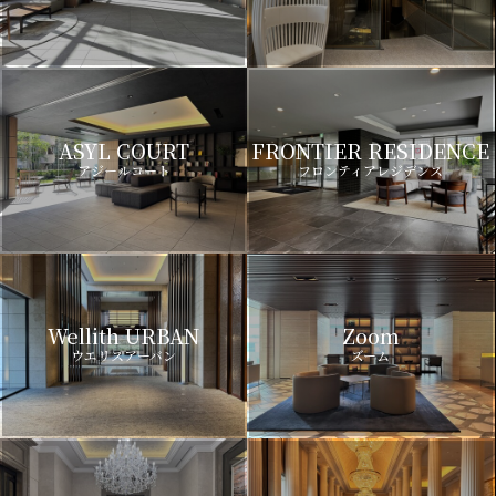
ASYL COURT
FRONTIER RESIDENCE
アジールコート
フロンティアレジデンス
Wellith URBAN
Zoom
ウエリスアーバン
ズーム