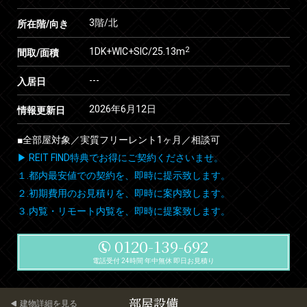
3階/北
所在階/向き
2
1DK+WIC+SIC/25.13m
間取/面積
---
入居日
2026年6月12日
情報更新日
■全部屋対象／実質フリーレント1ヶ月／相談可
▶ REIT FIND特典でお得にご契約くださいませ。
１.都内最安値での契約を、即時に提示致します。
２.初期費用のお見積りを、即時に案内致します。
３.内覧・リモート内覧を、即時に提案致します。
0120-139-692
電話受付 24時間 年中無休 即日お見積り
部屋設備
建物詳細を見る