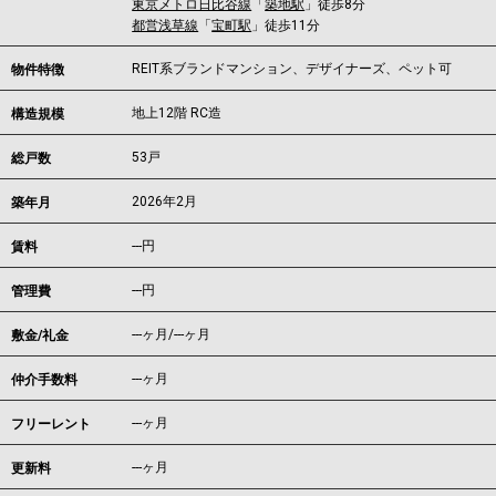
東京メトロ日比谷線
「
築地駅
」徒歩8分
都営浅草線
「
宝町駅
」徒歩11分
REIT系ブランドマンション、デザイナーズ、ペット可
物件特徴
地上12階 RC造
構造規模
53戸
総戸数
2026年2月
築年月
---
円
賃料
---円
管理費
---ヶ月
/
---ヶ月
敷金/礼金
---ヶ月
仲介手数料
---ヶ月
フリーレント
---ヶ月
更新料