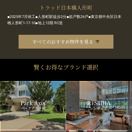
トラッド日本橋人形町
■2025年7月竣工■人形町駅徒歩2分■総戸数26戸■東京都中央区日本
橋人形町1-17-10■地上12階 RC造
すべてのおすすめ物件を見る
賢くお得なブランド選択
Park Axis
RESIDIA
パークアクシス
レジディア