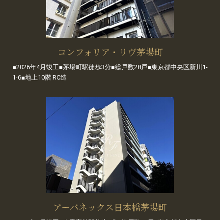
コンフォリア・リヴ茅場町
■2026年4月竣工■茅場町駅徒歩3分■総戸数28戸■東京都中央区新川1-
1-6■地上10階 RC造
アーバネックス日本橋茅場町