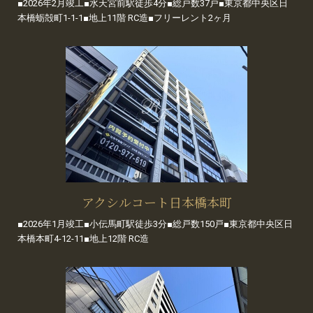
■2026年2月竣工■水天宮前駅徒歩4分■総戸数37戸■東京都中央区日
本橋蛎殻町1-1-1■地上11階 RC造■フリーレント2ヶ月
アクシルコート日本橋本町
■2026年1月竣工■小伝馬町駅徒歩3分■総戸数150戸■東京都中央区日
本橋本町4-12-11■地上12階 RC造