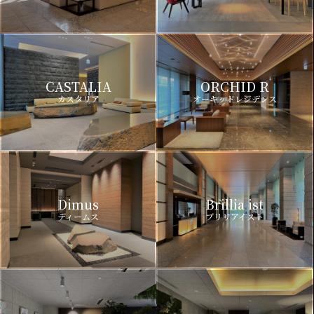
CASTALIA
ORCHID R
カスタリア
オーキッドレジデンス
Dimus
Brillia ist
ディームス
ブリリアイスト