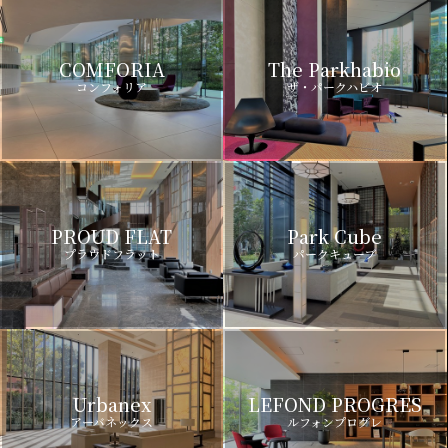
COMFORIA
The Parkhabio
コンフォリア
ザ・パークハビオ
PROUD FLAT
Park Cube
プラウドフラット
パークキューブ
Urbanex
LEFOND PROGRES
アーバネックス
ルフォンプログレ