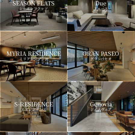
SEASON FLATS
Due
シーズンフラッツ
ドゥーエ
MYRIA RESIDENCE
GRAN PASEO
ミリアレジデンス
グランパセオ
S-RESIDENCE
Genovia
エスレジデンス
ジェノヴィア