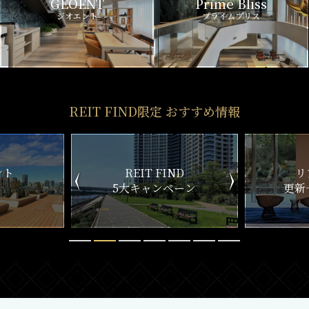
GEOENT
Prime Bliss
ジオエント
プライムブリス
REIT FIND限定 おすすめ情報
ND
リアルタイム
新
ペーン
更新一覧チェック