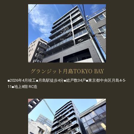
グランジット月島TOKYO BAY
■2026年4月竣工■月島駅徒歩4分■総戸数34戸■東京都中央区月島4-5-
11■地上8階 RC造