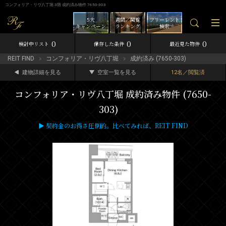
コンフォリア・リヴ八丁堀 3階 成約済み物件 7650-303
5大
週間／閲覧
フリーレント
キャンペーン
ランキング
検索
0
0
0
検討中リスト
保存した条件
最近見た物件
REIT FIND
コンフォリア・リヴ八丁堀
成約済み (7650-303)
建物詳細を見る
空室一覧を見る
12名／閲覧済
コンフォリア・リヴ八丁堀 成約済み物件 (7650-
303)
▶ 契約金のお得さ圧倒的。比べてみれば、REIT FIND