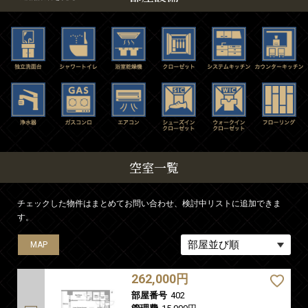
空室一覧
チェックした物件はまとめてお問い合わせ、検討中リストに追加できま
す。
MAP
MAP
MAP
MAP
MAP
262,000円
部屋番号
402