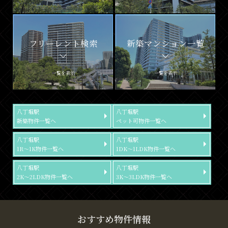
フリーレント検索
新築マンション一覧
一覧を表示
一覧を表示
八丁堀駅
八丁堀駅
新築物件一覧へ
ペット可物件一覧へ
八丁堀駅
八丁堀駅
1R～1K物件一覧へ
1DK～1LDK物件一覧へ
八丁堀駅
八丁堀駅
2K～2LDK物件一覧へ
3K～3LDK物件一覧へ
おすすめ物件情報