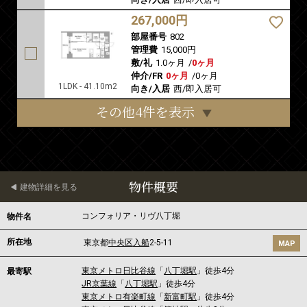
267,000円
部屋番号
802
管理費
15,000円
敷/礼
1.0ヶ月
/
0ヶ月
仲介/FR
0ヶ月
/
0ヶ月
1LDK - 41.10m2
向き/入居
西/即入居可
その他4件を表示
物件概要
建物詳細を見る
コンフォリア・リヴ八丁堀
物件名
所在地
東京都
中央区
入船
2-5-11
MAP
東京メトロ日比谷線
「
八丁堀駅
」徒歩4分
最寄駅
JR京葉線
「
八丁堀駅
」徒歩4分
東京メトロ有楽町線
「
新富町駅
」徒歩4分