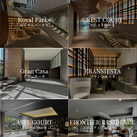
Royal Parks
CREST COURT
ロイヤルパークス
クレストコート
Gran Casa
BRANSIESTA
グランカーサ
ブランシエスタ
ASYL COURT
FRONTIER RESIDENCE
アジールコート
フロンティアレジデンス