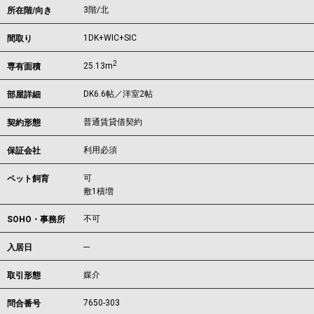
3階/北
所在階/向き
1DK+WIC+SIC
間取り
2
25.13m
専有面積
DK6.6帖／洋室2帖
部屋詳細
普通賃貸借契約
契約形態
利用必須
保証会社
可
ペット飼育
敷1積増
不可
SOHO・事務所
---
入居日
媒介
取引形態
7650-303
問合番号