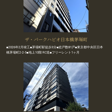
ザ・パークハビオ日本橋茅場町
■2026年2月竣工■茅場町駅徒歩3分■総戸数81戸■東京都中央区日本
橋茅場町2-2-5■地上10階 RC造■フリーレント1ヶ月