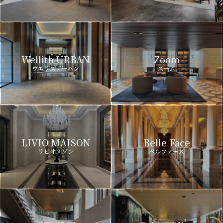
Wellith URBAN
Zoom
ウエリスアーバン
ズーム
LIVIO MAISON
Belle Face
リビオメゾン
ベルファース