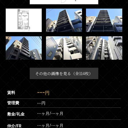
その他の画像を見る（全114枚）
---
賃料
円
管理費
---円
---ヶ月
/
---ヶ月
敷金/礼金
---ヶ月
/
---ヶ月
仲介/FR