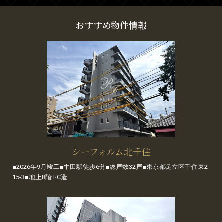
おすすめ物件情報
シーフォルム北千住
■2026年9月竣工■牛田駅徒歩6分■総戸数32戸■東京都足立区千住東2-
15-3■地上8階 RC造