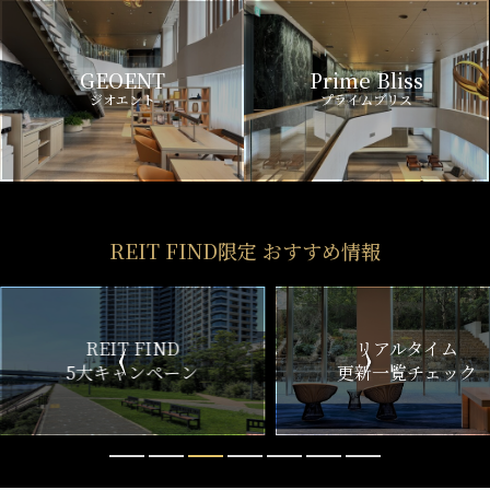
GEOENT
Prime Bliss
ジオエント
プライムブリス
REIT FIND限定 おすすめ情報
ND
リアルタイム
新
ペーン
更新一覧チェック