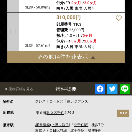
仲介/FR
0ヶ月
/
2.0ヶ月
3LDK - 50.89m2
向き/入居
東/即入居可
310,000円
部屋番号
1103
管理費
25,000円
敷/礼
1.0ヶ月
/
0ヶ月
仲介/FR
0ヶ月
/
2.0ヶ月
3LDK - 57.61m2
向き/入居
東/即入居可
その他14件を非表示
物件概要
建物詳細を見る
クレストコート北千住レジデンス
物件名
所在地
東京都
足立区
千住
4-29-3
MAP
JR常磐線(上野～取手)
「
北千住駅
」徒歩7分
最寄駅
東京メトロ日比谷線
「
北千住駅
」徒歩8分