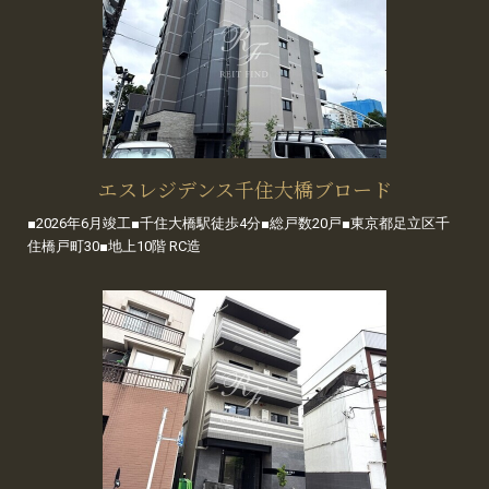
エスレジデンス千住大橋ブロード
■2026年6月竣工■千住大橋駅徒歩4分■総戸数20戸■東京都足立区千
住橋戸町30■地上10階 RC造