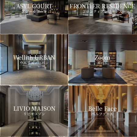
ASYL COURT
FRONTIER RESIDENCE
アジールコート
フロンティアレジデンス
Wellith URBAN
Zoom
ウエリスアーバン
ズーム
LIVIO MAISON
Belle Face
リビオメゾン
ベルファース