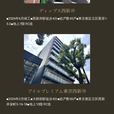
ディップス西新井
■2026年6月竣工■西新井駅徒歩4分■総戸数45戸■東京都足立区栗原1-
5-2■地上7階 RC造
アイルプレミアム東京西新井
■2026年2月竣工■大師前駅徒歩4分■総戸数56戸■東京都足立区西新
井栄町3-16-18■地上10階 RC造