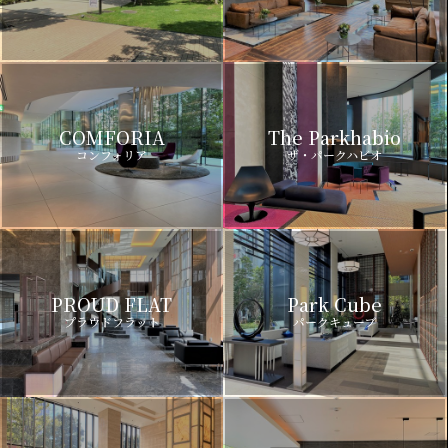
COMFORIA
The Parkhabio
コンフォリア
ザ・パークハビオ
PROUD FLAT
Park Cube
プラウドフラット
パークキューブ