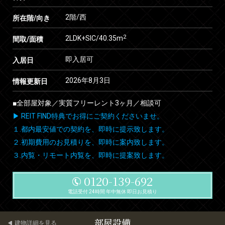
2階/西
所在階/向き
2
2LDK+SIC/40.35m
間取/面積
即入居可
入居日
2026年8月3日
情報更新日
■全部屋対象／実質フリーレント3ヶ月／相談可
▶ REIT FIND特典でお得にご契約くださいませ。
１.都内最安値での契約を、即時に提示致します。
２.初期費用のお見積りを、即時に案内致します。
３.内覧・リモート内覧を、即時に提案致します。
0120-139-692
電話受付 24時間 年中無休 即日お見積り
部屋設備
建物詳細を見る