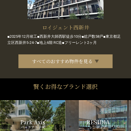
ロイジェント西新井
■2025年12月竣工■西新井大師西駅徒歩10分■総戸数58戸■東京都足
立区西新井5-24-7■地上6階 RC造■フリーレント2ヶ月
すべてのおすすめ物件を見る
賢くお得なブランド選択
Park Axis
RESIDIA
パークアクシス
レジディア