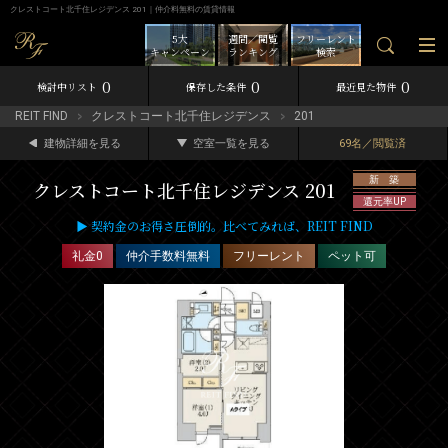
クレストコート北千住レジデンス 201｜仲介料無料の賃貸情報
5大
週間／閲覧
フリーレント
キャンペーン
ランキング
検索
0
0
0
検討中リスト
保存した条件
最近見た物件
REIT FIND
クレストコート北千住レジデンス
201
建物詳細を見る
空室一覧を見る
69名／閲覧済
新 築
クレストコート北千住レジデンス 201
還元率UP
▶ 契約金のお得さ圧倒的。比べてみれば、REIT FIND
礼金0
仲介手数料無料
フリーレント
ペット可