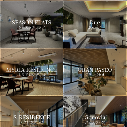
SEASON FLATS
Due
シーズンフラッツ
ドゥーエ
MYRIA RESIDENCE
GRAN PASEO
ミリアレジデンス
グランパセオ
S-RESIDENCE
Genovia
エスレジデンス
ジェノヴィア