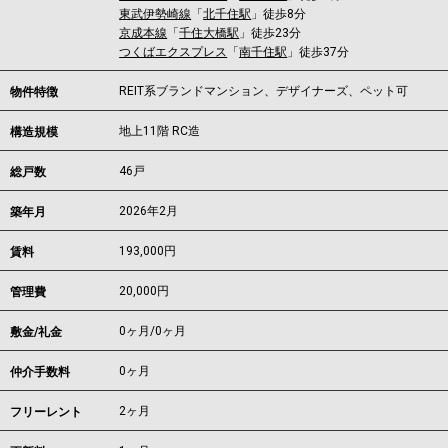
東武伊勢崎線
「
北千住駅
」徒歩8分
京成本線
「
千住大橋駅
」徒歩23分
つくばエクスプレス
「
南千住駅
」徒歩37分
REIT系ブランドマンション、デザイナーズ、ペット可
物件特徴
地上11階 RC造
構造規模
46戸
総戸数
2026年2月
築年月
193,000
円
賃料
20,000円
管理費
0ヶ月
/
0ヶ月
敷金/礼金
0ヶ月
仲介手数料
2ヶ月
フリーレント