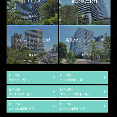
検討中リスト
最近見た物件
一覧を表示
一覧を表示
フリーレント検索
新築マンション一覧
一覧を表示
一覧を表示
北千住駅
北千住駅
新築物件一覧へ
ペット可物件一覧へ
北千住駅
北千住駅
1R～1K物件一覧へ
1DK～1LDK物件一覧へ
北千住駅
北千住駅
2K～2LDK物件一覧へ
3K～3LDK物件一覧へ