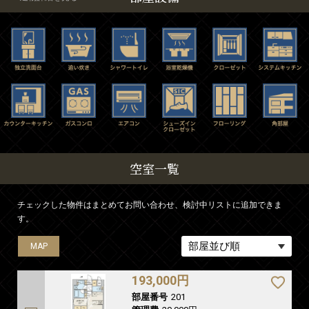
空室一覧
チェックした物件はまとめてお問い合わせ、検討中リストに追加できま
す。
MAP
MAP
MAP
MAP
MAP
MAP
MAP
MAP
MAP
MAP
MAP
MAP
MAP
MAP
MAP
MAP
MAP
MAP
MAP
193,000円
部屋番号
201