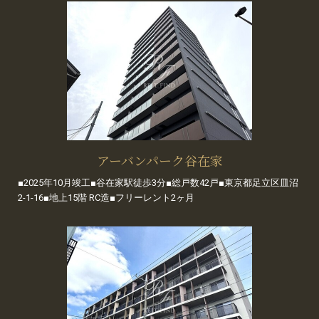
アーバンパーク谷在家
■2025年10月竣工■谷在家駅徒歩3分■総戸数42戸■東京都足立区皿沼
2-1-16■地上15階 RC造■フリーレント2ヶ月