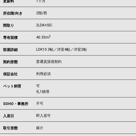
1ヶ月
更新料
2階/西
所在階/向き
2LDK+SIC
間取り
2
40.35m
専有面積
LDK10.3帖／洋室4帖／洋室2帖
部屋詳細
普通賃貸借契約
契約形態
利用必須
保証会社
可
ペット飼育
礼1積増
不可
SOHO・事務所
即入居可
入居日
媒介
取引形態