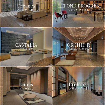
Urbanex
LEFOND PROGRES
アーバネックス
ルフォンプログレ
CASTALIA
ORCHID R
カスタリア
オーキッドレジデンス
Dimus
Brillia ist
ディームス
ブリリアイスト