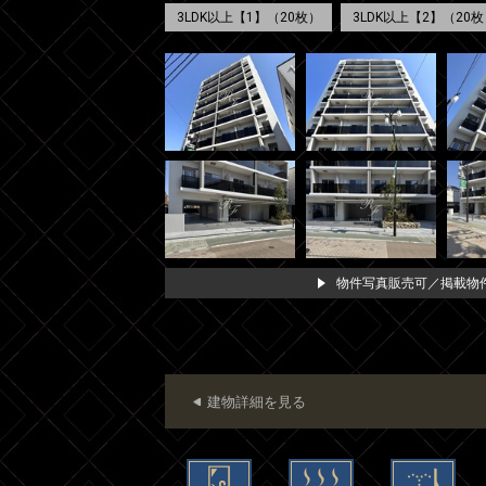
3LDK以上【1】（20枚）
3LDK以上【2】（20枚
物件写真販売可／掲載物件
建物詳細を見る