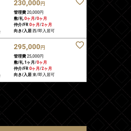
230,000
円
管理費
20,000円
敷/礼
0ヶ月
/
0ヶ月
仲介/FR
0ヶ月
/
2ヶ月
向き/入居
西/即入居可
2
295,000
円
管理費
25,000円
敷/礼
1ヶ月
/
0ヶ月
仲介/FR
0ヶ月
/
2ヶ月
向き/入居
東/即入居可
2