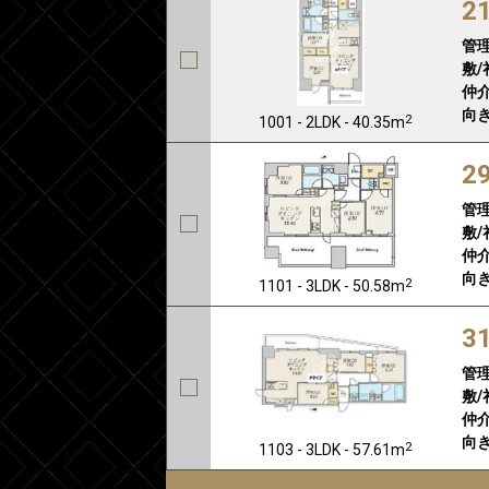
2
管
敷/
仲介
向き
2
1001 - 2LDK - 40.35m
2
管
敷/
仲介
向き
2
1101 - 3LDK - 50.58m
3
管
敷/
仲介
向き
2
1103 - 3LDK - 57.61m