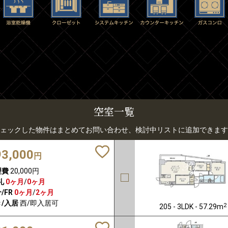
空室一覧
ェックした物件はまとめてお問い合わせ、検討中リストに追加できます
93,000
円
理費
20,000円
礼
0ヶ月
/
0ヶ月
/FR
0ヶ月
/
2ヶ月
/入居
西/即入居可
2
205 - 3LDK - 57.29m