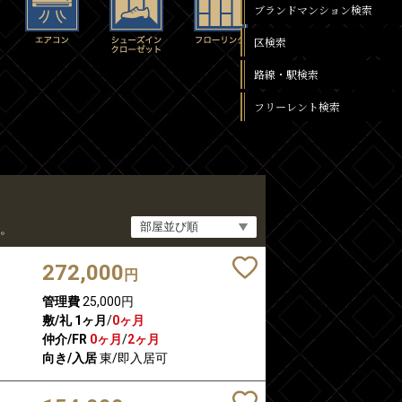
ブランドマンション検索
区検索
路線・駅検索
フリーレント検索
。
272,000
円
管理費
25,000円
敷/礼
1ヶ月
/
0ヶ月
仲介/FR
0ヶ月
/
2ヶ月
向き/入居
東/即入居可