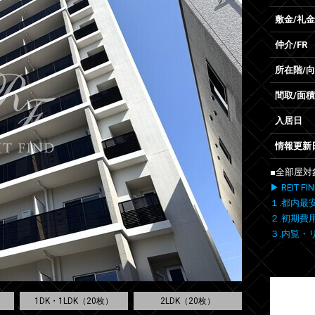
敷金/礼金
仲介/FR
所在階/
間取/面積
入居日
情報更新
■全部屋対
▶ REIT
１.都内最
２.初期費
３.内覧・
1DK・1LDK（20枚）
2LDK（20枚）