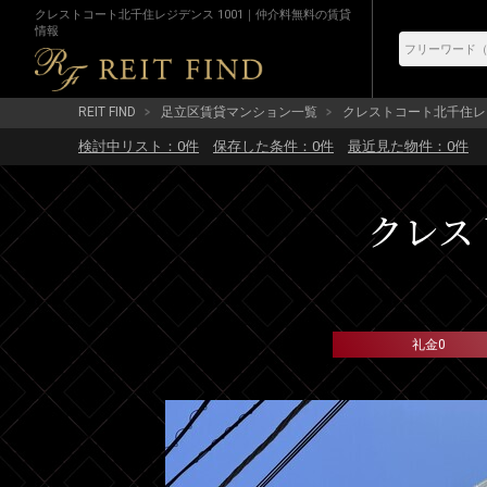
クレストコート北千住レジデンス 1001｜仲介料無料の賃貸
情報
REIT FIND
足立区賃貸マンション一覧
クレストコート北千住レ
検討中リスト：
0
件
保存した条件：
0
件
最近見た物件：
0
件
クレス
礼金0