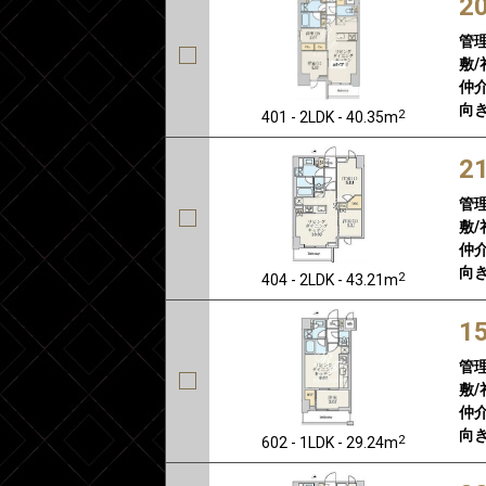
2
管
敷/
仲介
向き
2
401 - 2LDK - 40.35m
2
管
敷/
仲介
向き
2
404 - 2LDK - 43.21m
1
管
敷/
仲介
向き
2
602 - 1LDK - 29.24m