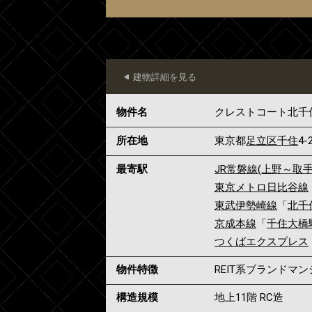
建物詳細を見る
物件名
クレストコート北千
所在地
東京都
足立区
千住
4-
最寄駅
JR常磐線(上野～取手
東京メトロ日比谷線
東武伊勢崎線
「
北千
京成本線
「
千住大橋
つくばエクスプレス
物件特徴
REIT系ブランドマ
構造規模
地上11階 RC造