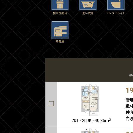
チ
1
管
敷/
仲介
向き
2
201 - 2LDK - 40.35m