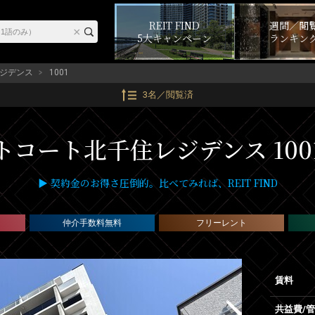
REIT FIND
週間／閲
5大キャンペーン
ランキン
ジデンス
1001
3名／閲覧済
トコート北千住レジデンス 100
▶ 契約金のお得さ圧倒的。比べてみれば、REIT FIND
仲介手数料無料
フリーレント
賃料
共益費/