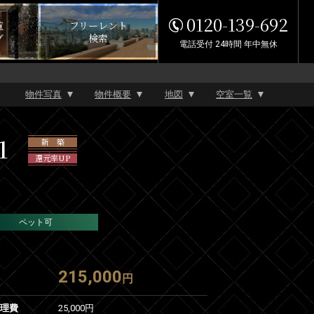
0120-139-692
覧
フリーレント
グ
検索
電話受付 24時間 年中無休
物件写真
物件概要
地図
空室一覧
1
新 築
還元率UP
ペット可
215,000
円
管理費
25,000円