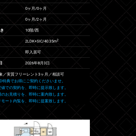
0ヶ月
/
0ヶ月
0ヶ月
/
2ヶ月
向き
10階/西
2
2LDK+SIC/40.35m
即入居可
日
2026年8月3日
象／実質フリーレント3ヶ月／相談可
 FIND特典でお得にご契約くださいませ。
安値での契約を、即時に提示致します。
用のお見積りを、即時に案内致します。
リモート内覧を、即時に提案致します。