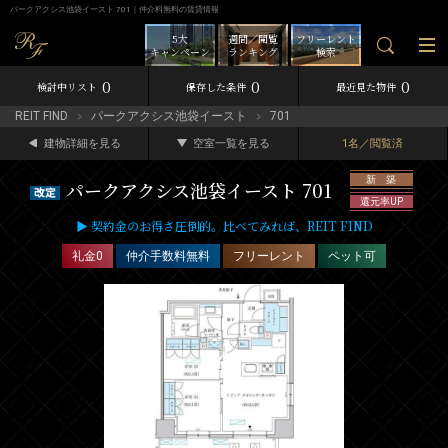
パークアクシス池袋イースト 701｜仲介料無料の賃貸情報
5大
週間／閲覧
フリーレント
キャンペーン
ランキング
検索
0
0
0
検討中リスト
保存した条件
最近見た物件
REIT FIND
パークアクシス池袋イースト
701
建物詳細を見る
空室一覧を見る
1名／閲覧済
新 築
パークアクシス池袋イースト 701
還元率UP
▶ 契約金のお得さ圧倒的。比べてみれば、REIT FIND
礼金0
仲介手数料無料
フリーレント
ペット可