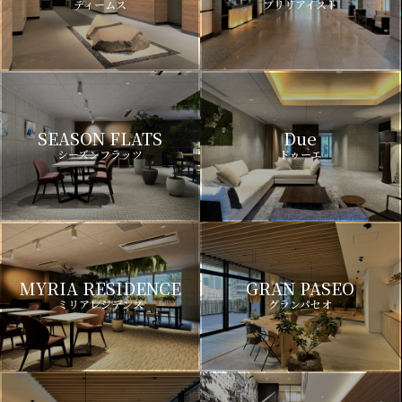
ディームス
ブリリアイスト
SEASON FLATS
Due
シーズンフラッツ
ドゥーエ
MYRIA RESIDENCE
GRAN PASEO
ミリアレジデンス
グランパセオ