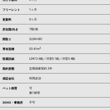
仲介手数料
1ヶ月
フリーレント
0ヶ月
更新料
7階/南
所在階/向き
2LDK+SIC
間取り
2
53.41m
専有面積
LDK12.6帖／洋室5.1帖／洋室3.4帖
部屋詳細
定期借家契約 2年
契約形態
利用必須
保証会社
可
ペット飼育
敷1積増
不可
SOHO・事務所