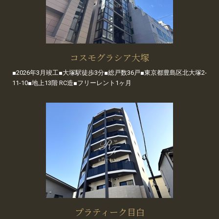
コスモグラシア大塚
■2026年3月竣工■大塚駅徒歩3分■総戸数36戸■東京都豊島区北大塚2-
11-10■地上13階 RC造■フリーレント1ヶ月
プラティーク目白