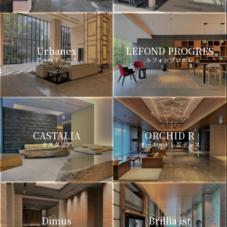
Urbanex
LEFOND PROGRES
アーバネックス
ルフォンプログレ
CASTALIA
ORCHID R
カスタリア
オーキッドレジデンス
Dimus
Brillia ist