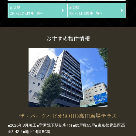
池袋駅
池袋駅
2K～2LDK物件一覧へ
3K～3LDK物件一覧へ
おすすめ物件情報
ザ・パークハビオSOHO高田馬場テラス
■2026年8月竣工■学習院下駅徒歩1分■総戸数65戸■東京都豊島区高
田3-42-4■地上14階 RC造