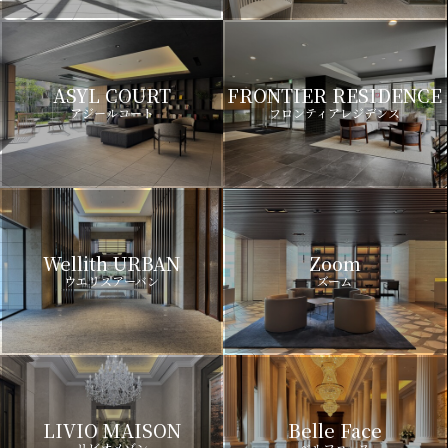
ASYL COURT
FRONTIER RESIDENCE
アジールコート
フロンティアレジデンス
Wellith URBAN
Zoom
ウエリスアーバン
ズーム
LIVIO MAISON
Belle Face
リビオメゾン
ベルファース