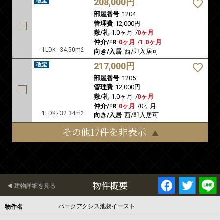
208,000円
部屋番号
1204
管理費
12,000円
敷/礼
1.0ヶ月
/
0ヶ月
仲介/FR
0ヶ月
/
1.0ヶ月
1LDK - 34.50m2
向き/入居
西/即入居可
217,000円
部屋番号
1205
管理費
12,000円
敷/礼
1.0ヶ月
/
0ヶ月
仲介/FR
0ヶ月
/
0ヶ月
1LDK - 32.34m2
向き/入居
西/即入居可
その他17件を非表示
物件概要
建物詳細を見る
パークアクシス池袋イースト
物件名