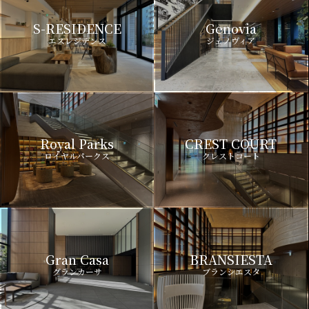
S-RESIDENCE
Genovia
エスレジデンス
ジェノヴィア
Royal Parks
CREST COURT
ロイヤルパークス
クレストコート
Gran Casa
BRANSIESTA
グランカーサ
ブランシエスタ