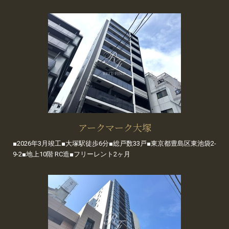
アークマーク大塚
■2026年3月竣工■大塚駅徒歩6分■総戸数33戸■東京都豊島区東池袋2-
9-2■地上10階 RC造■フリーレント2ヶ月