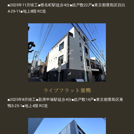
■2025年11月竣工■椎名町駅徒歩4分■総戸数22戸■東京都豊島区目白
4-29-11■地上8階 RC造
ライブフラット巣鴨
■2025年8月竣工■新庚申塚駅徒歩4分■総戸数14戸■東京都豊島区巣
鴨5-25-1■地上4階 RC造