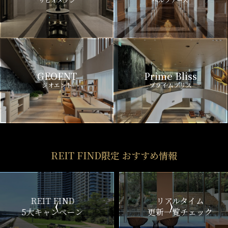
GEOENT
Prime Bliss
ジオエント
プライムブリス
REIT FIND限定 おすすめ情報
ND
リアルタイム
新
ペーン
更新一覧チェック