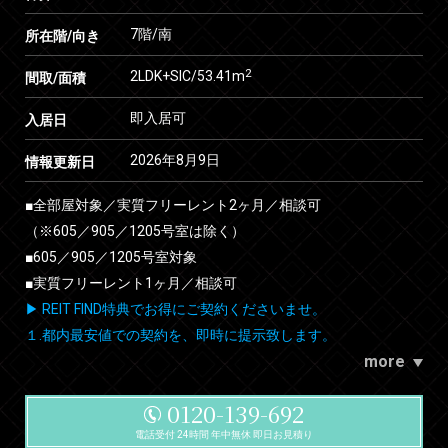
7階/南
所在階/向き
2
2LDK+SIC/53.41m
間取/面積
即入居可
入居日
2026年8月9日
情報更新日
■全部屋対象／実質フリーレント2ヶ月／相談可
（※605／905／1205号室は除く）
■605／905／1205号室対象
■実質フリーレント1ヶ月／相談可
▶ REIT FIND特典でお得にご契約くださいませ。
１.都内最安値での契約を、即時に提示致します。
more
0120-139-692
電話受付 24時間 年中無休 即日お見積り