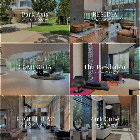
Park Axis
RESIDIA
パークアクシス
レジディア
COMFORIA
The Parkhabio
コンフォリア
ザ・パークハビオ
PROUD FLAT
Park Cube
プラウドフラット
パークキューブ