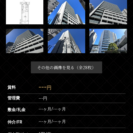
その他の画像を見る（全28枚）
---
賃料
円
管理費
---円
---ヶ月
/
---ヶ月
敷金/礼金
---ヶ月
/
---ヶ月
仲介/FR