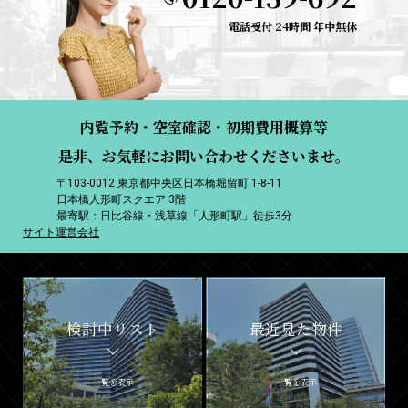
電話受付 24時間 年中無休
内覧予約・空室確認・初期費用概算等
是非、お気軽にお問い合わせくださいませ。
〒103-0012 東京都中央区日本橋堀留町 1-8-11
日本橋人形町スクエア 3階
最寄駅：日比谷線・浅草線「人形町駅」徒歩3分
サイト運営会社
検討中リスト
最近見た物件
一覧を表示
一覧を表示