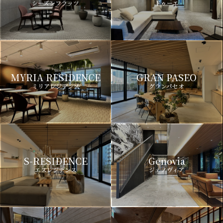
シーズンフラッツ
ドゥーエ
MYRIA RESIDENCE
GRAN PASEO
ミリアレジデンス
グランパセオ
S-RESIDENCE
Genovia
エスレジデンス
ジェノヴィア