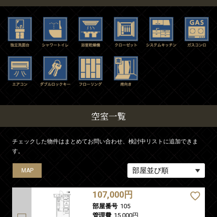
空室一覧
チェックした物件はまとめてお問い合わせ、検討中リストに追加できま
す。
MAP
MAP
MAP
MAP
MAP
107,000円
部屋番号
105
管理費
15,000円