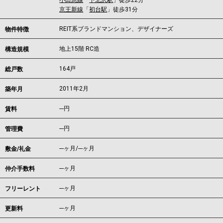
小田急線
「
下北沢駅
」徒歩22分
京王新線
「
初台駅
」徒歩31分
REIT系ブランドマンション、デザイナーズ
物件特徴
地上15階 RC造
構造規模
164戸
総戸数
2011年2月
築年月
---
円
賃料
---円
管理費
---ヶ月
/
---ヶ月
敷金/礼金
---ヶ月
仲介手数料
---ヶ月
フリーレント
---ヶ月
更新料