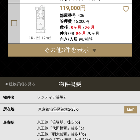
119,000円
部屋番号
406
管理費
15,000円
敷/礼
0ヶ月
/
0ヶ月
仲介/FR
0ヶ月
/
0ヶ月
1K - 22.12m2
向き/入居
南/相談
その他3件を表示
物件概要
建物詳細を見る
レジディア笹塚2
物件名
所在地
東京都
渋谷区
笹塚
2-25-6
MAP
京王線
「
笹塚駅
」徒歩6分
最寄駅
京王線
「
代田橋駅
」徒歩8分
京王線
「
明大前駅
」徒歩18分