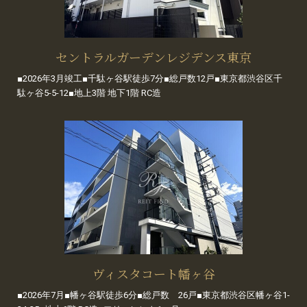
セントラルガーデンレジデンス東京
■2026年3月竣工■千駄ヶ谷駅徒歩7分■総戸数12戸■東京都渋谷区千
駄ヶ谷5-5-12■地上3階 地下1階 RC造
ヴィスタコート幡ヶ谷
■2026年7月■幡ヶ谷駅徒歩6分■総戸数 26戸■東京都渋谷区幡ヶ谷1-