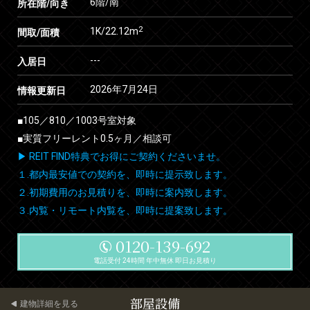
6階/南
所在階/向き
2
1K/22.12m
間取/面積
---
入居日
2026年7月24日
情報更新日
■105／810／1003号室対象
■実質フリーレント0.5ヶ月／相談可
▶ REIT FIND特典でお得にご契約くださいませ。
１.都内最安値での契約を、即時に提示致します。
２.初期費用のお見積りを、即時に案内致します。
３.内覧・リモート内覧を、即時に提案致します。
0120-139-692
電話受付 24時間 年中無休 即日お見積り
部屋設備
建物詳細を見る