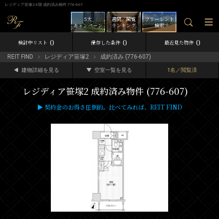
レジディア笹塚2 6階 成約済み物件 776-607
5大
週間／閲覧
フリーレント
キャンペーン
ランキング
検索
0
0
0
検討中リスト
保存した条件
最近見た物件
REIT FIND
レジディア笹塚2
成約済み (776-607)
建物詳細を見る
空室一覧を見る
1名／閲覧済
レジディア笹塚2 成約済み物件 (776-607)
▶ 契約金のお得さ圧倒的。比べてみれば、REIT FIND