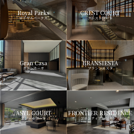
Royal Parks
CREST COURT
ロイヤルパークス
クレストコート
Gran Casa
BRANSIESTA
グランカーサ
ブランシエスタ
ASYL COURT
FRONTIER RESIDENCE
アジールコート
フロンティアレジデンス