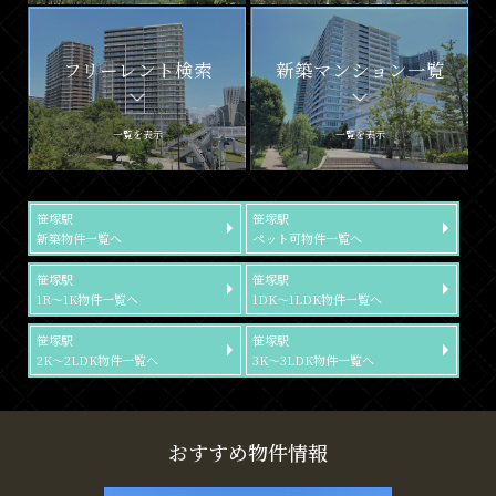
フリーレント検索
新築マンション一覧
一覧を表示
一覧を表示
笹塚駅
笹塚駅
新築物件一覧へ
ペット可物件一覧へ
笹塚駅
笹塚駅
1R～1K物件一覧へ
1DK～1LDK物件一覧へ
笹塚駅
笹塚駅
2K～2LDK物件一覧へ
3K～3LDK物件一覧へ
おすすめ物件情報