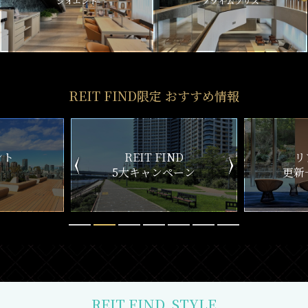
ジオエント
プライムブリス
REIT FIND限定 おすすめ情報
ND
リアルタイム
新
ペーン
更新一覧チェック
REIT FIND
STYLE