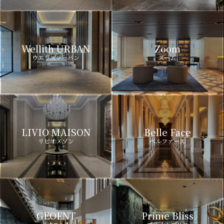
Wellith URBAN
Zoom
ウエリスアーバン
ズーム
LIVIO MAISON
Belle Face
リビオメゾン
ベルファース
GEOENT
Prime Bliss