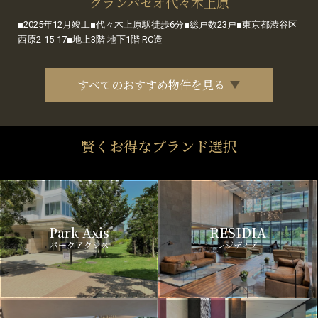
グランパセオ代々木上原
■2025年12月竣工■代々木上原駅徒歩6分■総戸数23戸■東京都渋谷区
西原2-15-17■地上3階 地下1階 RC造
すべてのおすすめ物件を見る
賢くお得なブランド選択
Park Axis
RESIDIA
パークアクシス
レジディア