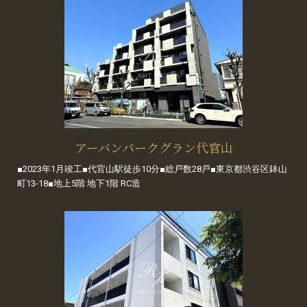
アーバンパークグラン代官山
■2023年1月竣工■代官山駅徒歩10分■総戸数28戸■東京都渋谷区鉢山
町13-18■地上5階 地下1階 RC造