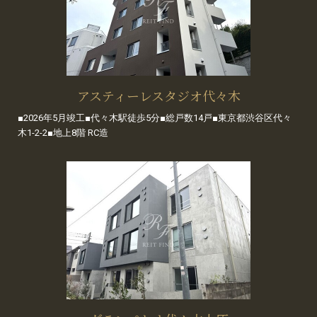
アスティーレスタジオ代々木
■2026年5月竣工■代々木駅徒歩5分■総戸数14戸■東京都渋谷区代々
木1-2-2■地上8階 RC造