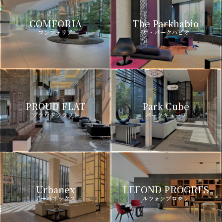
COMFORIA
The Parkhabio
コンフォリア
ザ・パークハビオ
PROUD FLAT
Park Cube
プラウドフラット
パークキューブ
Urbanex
LEFOND PROGRES
アーバネックス
ルフォンプログレ