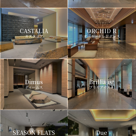
CASTALIA
ORCHID R
カスタリア
オーキッドレジデンス
Dimus
Brillia ist
ディームス
ブリリアイスト
SEASON FLATS
Due