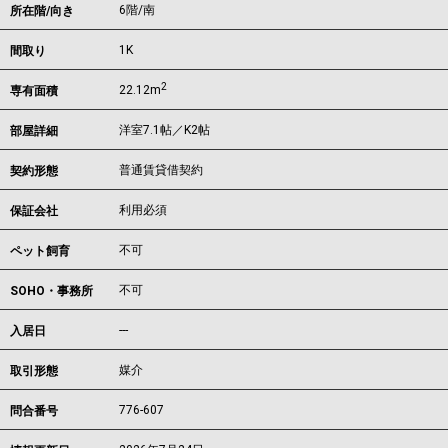
6階/南
所在階/向き
1K
間取り
2
22.12m
専有面積
洋室7.1帖／K2帖
部屋詳細
普通賃貸借契約
契約形態
利用必須
保証会社
不可
ペット飼育
不可
SOHO・事務所
---
入居日
媒介
取引形態
776-607
問合番号