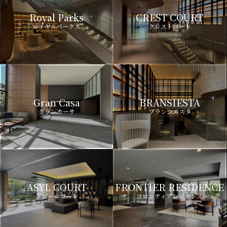
Royal Parks
CREST COURT
ロイヤルパークス
クレストコート
Gran Casa
BRANSIESTA
グランカーサ
ブランシエスタ
ASYL COURT
FRONTIER RESIDENCE
アジールコート
フロンティアレジデンス