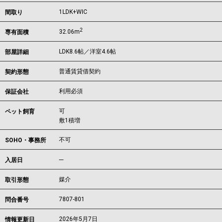
1LDK+WIC
間取り
2
32.06m
専有面積
LDK8.6帖／洋室4.6帖
部屋詳細
普通賃貸借契約
契約形態
利用必須
保証会社
可
ペット飼育
敷1積増
不可
SOHO・事務所
---
入居日
媒介
取引形態
7807-801
問合番号
2026年5月7日
情報更新日