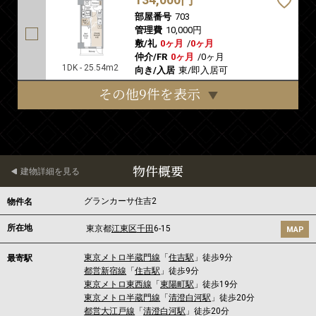
部屋番号
703
管理費
10,000円
敷/礼
0ヶ月
/
0ヶ月
仲介/FR
0ヶ月
/
0ヶ月
1DK - 25.54m2
向き/入居
東/即入居可
その他9件を表示
物件概要
建物詳細を見る
グランカーサ住吉2
物件名
所在地
東京都
江東区
千田
6-15
MAP
東京メトロ半蔵門線
「
住吉駅
」徒歩9分
最寄駅
都営新宿線
「
住吉駅
」徒歩9分
東京メトロ東西線
「
東陽町駅
」徒歩19分
東京メトロ半蔵門線
「
清澄白河駅
」徒歩20分
都営大江戸線
「
清澄白河駅
」徒歩20分