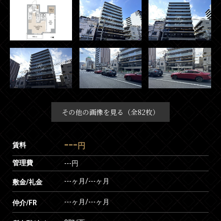
その他の画像を見る（全82枚）
---
賃料
円
管理費
---円
---ヶ月
/
---ヶ月
敷金/礼金
---ヶ月
/
---ヶ月
仲介/FR