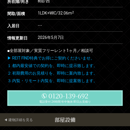
8階/西
所在階/向き
2
1LDK+WIC/32.06m
間取/面積
---
入居日
2026年5月7日
情報更新日
■全部屋対象／実質フリーレント1ヶ月／相談可
▶ REIT FIND特典でお得にご契約くださいませ。
１.都内最安値での契約を、即時に提示致します。
２.初期費用のお見積りを、即時に案内致します。
３.内覧・リモート内覧を、即時に提案致します。
0120-139-692
電話受付 24時間 年中無休 即日お見積り
部屋設備
建物詳細を見る