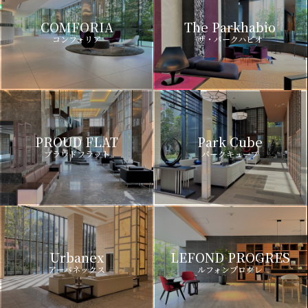
COMFORIA
The Parkhabio
コンフォリア
ザ・パークハビオ
PROUD FLAT
Park Cube
プラウドフラット
パークキューブ
Urbanex
LEFOND PROGRES
アーバネックス
ルフォンプログレ