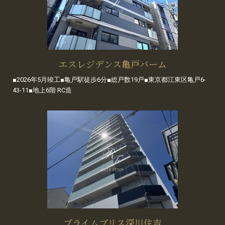
エスレジデンス亀戸バーム
■2026年5月竣工■亀戸駅徒歩6分■総戸数19戸■東京都江東区亀戸6-
43-11■地上6階 RC造
プライムブリス深川住吉