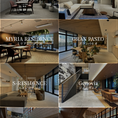
MYRIA RESIDENCE
GRAN PASEO
ミリアレジデンス
グランパセオ
S-RESIDENCE
Genovia
エスレジデンス
ジェノヴィア