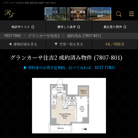
グランカーサ住吉2 8階 成約済み物件 7807-801
5大
週間／閲覧
フリーレント
キャンペーン
ランキング
検索
0
0
0
検討中リスト
保存した条件
最近見た物件
REIT FIND
グランカーサ住吉2
成約済み (7807-801)
建物詳細を見る
空室一覧を見る
4名／閲覧済
グランカーサ住吉2 成約済み物件 (7807-801)
▶ 契約金のお得さ圧倒的。比べてみれば、REIT FIND