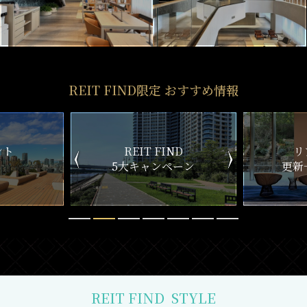
REIT FIND限定 おすすめ情報
ND
リアルタイム
新
ペーン
更新一覧チェック
REIT FIND
STYLE