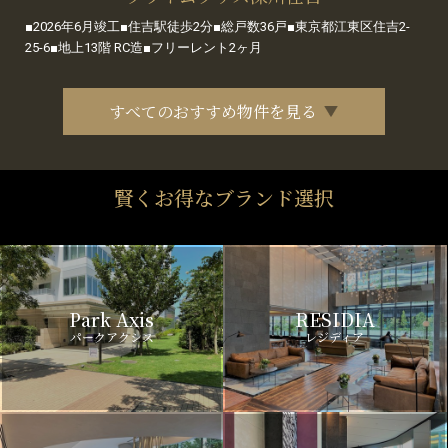
■2026年6月竣工■住吉駅徒歩2分■総戸数36戸■東京都江東区住吉2-
25-6■地上13階 RC造■フリーレント2ヶ月
すべてのおすすめ物件を見る
賢くお得なブランド選択
Park Axis
RESIDIA
パークアクシス
レジディア