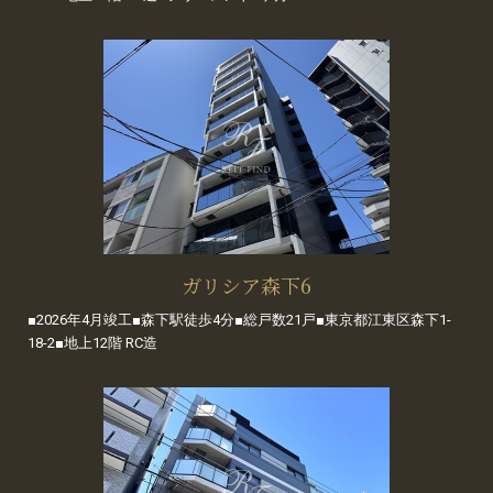
ガリシア森下6
■2026年4月竣工■森下駅徒歩4分■総戸数21戸■東京都江東区森下1-
18-2■地上12階 RC造