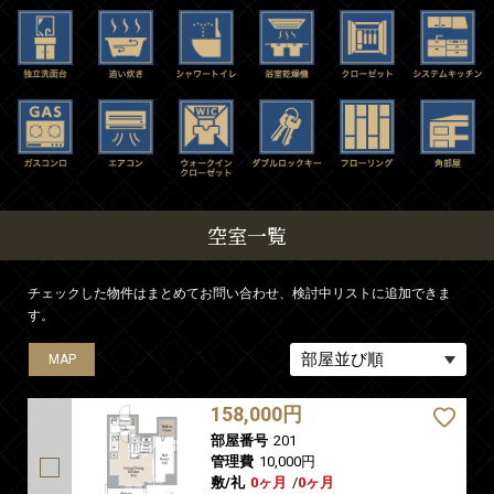
空室一覧
チェックした物件はまとめてお問い合わせ、検討中リストに追加できま
す。
MAP
MAP
MAP
MAP
MAP
158,000円
部屋番号
201
管理費
10,000円
敷/礼
0ヶ月
/
0ヶ月