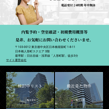
電話受付 24時間 年中無休
内覧予約・空室確認・初期費用概算等
是非、お気軽にお問い合わせくださいませ。
〒103-0012 東京都中央区日本橋堀留町 1-8-11
日本橋人形町スクエア 3階
最寄駅：日比谷線・浅草線「人形町駅」徒歩3分
サイト運営会社
検討中リスト
最近見た物件
一覧を表示
一覧を表示