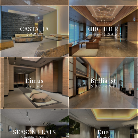
CASTALIA
ORCHID R
カスタリア
オーキッドレジデンス
Dimus
Brillia ist
ディームス
ブリリアイスト
SEASON FLATS
Due
シーズンフラッツ
ドゥーエ