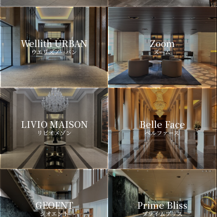
Wellith URBAN
Zoom
ウエリスアーバン
ズーム
LIVIO MAISON
Belle Face
リビオメゾン
ベルファース
GEOENT
Prime Bliss
ジオエント
プライムブリス