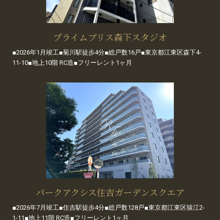
プライムブリス森下スタジオ
■2026年1月竣工■菊川駅徒歩4分■総戸数16戸■東京都江東区森下4-
11-10■地上10階 RC造■フリーレント1ヶ月
パークアクシス住吉ガーデンスクエア
■2026年7月竣工■住吉駅徒歩4分■総戸数128戸■東京都江東区猿江2-
1-11■地上11階 RC造■フリーレント1ヶ月