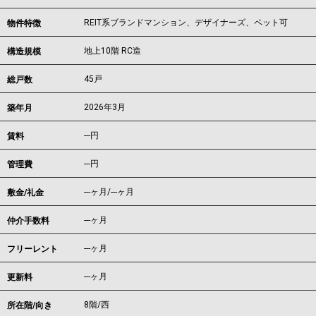
REIT系ブランドマンション、デザイナーズ、ペット可
物件特徴
地上10階 RC造
構造規模
45戸
総戸数
2026年3月
築年月
---
円
賃料
---円
管理費
---ヶ月
/
---ヶ月
敷金/礼金
---ヶ月
仲介手数料
---ヶ月
フリーレント
---ヶ月
更新料
8階/西
所在階/向き