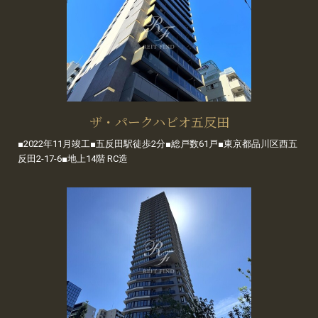
ザ・パークハビオ五反田
■2022年11月竣工■五反田駅徒歩2分■総戸数61戸■東京都品川区西五
反田2-17-6■地上14階 RC造