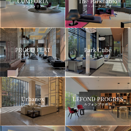
COMFORIA
The Parkhabio
コンフォリア
ザ・パークハビオ
PROUD FLAT
Park Cube
プラウドフラット
パークキューブ
Urbanex
LEFOND PROGRES
アーバネックス
ルフォンプログレ