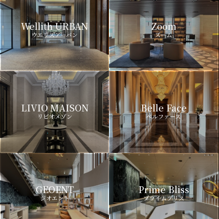
Wellith URBAN
Zoom
ウエリスアーバン
ズーム
LIVIO MAISON
Belle Face
リビオメゾン
ベルファース
GEOENT
Prime Bliss
ジオエント
プライムブリス