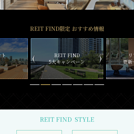
REIT FIND限定 おすすめ情報
IND
リアルタイム
新
ペーン
更新一覧チェック
REIT FIND
STYLE