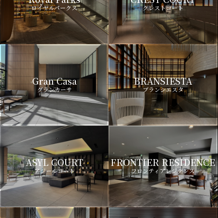
ロイヤルパークス
クレストコート
Gran Casa
BRANSIESTA
グランカーサ
ブランシエスタ
ASYL COURT
FRONTIER RESIDENCE
アジールコート
フロンティアレジデンス