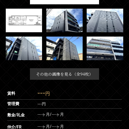
その他の画像を見る（全94枚）
---
賃料
円
管理費
---円
---ヶ月
/
---ヶ月
敷金/礼金
---ヶ月
/
---ヶ月
仲介/FR