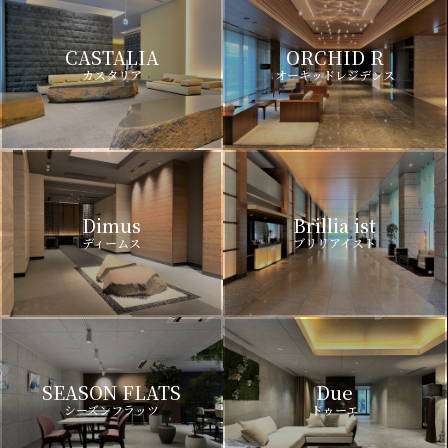
CASTALIA
ORCHID R
カスタリア
オーキッドレジデンス
Dimus
Brillia ist
ディームス
ブリリアイスト
SEASON FLATS
Due
シーズンフラッツ
ドゥーエ