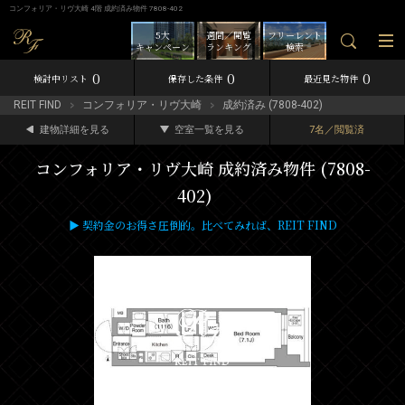
コンフォリア・リヴ大崎 4階 成約済み物件 7808-402
5大
週間／閲覧
フリーレント
キャンペーン
ランキング
検索
0
0
0
検討中リスト
保存した条件
最近見た物件
REIT FIND
コンフォリア・リヴ大崎
成約済み (7808-402)
建物詳細を見る
空室一覧を見る
7名／閲覧済
コンフォリア・リヴ大崎 成約済み物件 (7808-
402)
▶ 契約金のお得さ圧倒的。比べてみれば、REIT FIND