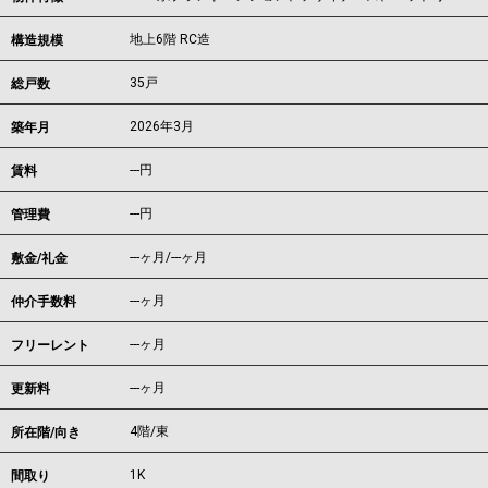
地上6階 RC造
構造規模
35戸
総戸数
2026年3月
築年月
---
円
賃料
---円
管理費
---ヶ月
/
---ヶ月
敷金/礼金
---ヶ月
仲介手数料
---ヶ月
フリーレント
---ヶ月
更新料
4階/東
所在階/向き
1K
間取り