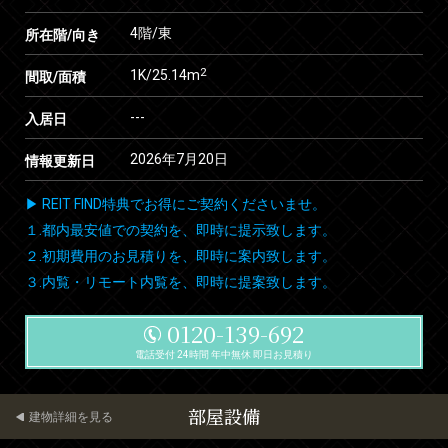
4階/東
所在階/向き
2
1K/25.14m
間取/面積
---
入居日
2026年7月20日
情報更新日
▶ REIT FIND特典でお得にご契約くださいませ。
１.都内最安値での契約を、即時に提示致します。
２.初期費用のお見積りを、即時に案内致します。
３.内覧・リモート内覧を、即時に提案致します。
0120-139-692
電話受付 24時間 年中無休 即日お見積り
部屋設備
建物詳細を見る