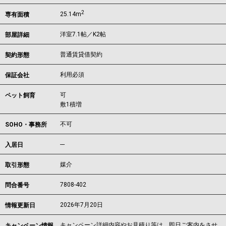
2
25.14m
専有面積
洋室7.1帖／K2帖
部屋詳細
普通賃貸借契約
契約形態
利用必須
保証会社
可
ペット飼育
敷1積増
不可
SOHO・事務所
---
入居日
媒介
取引形態
7808-402
問合番号
2026年7月20日
情報更新日
キャンペーン詳細内容やお見積り等は、即日ご案内をさせ
キャンペーン情報