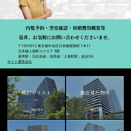
内覧予約・空室確認・初期費用概算等
是非、お気軽にお問い合わせくださいませ。
〒103-0012 東京都中央区日本橋堀留町 1-8-11
日本橋人形町スクエア 3階
最寄駅：日比谷線・浅草線「人形町駅」徒歩3分
サイト運営会社
検討中リスト
最近見た物件
一覧を表示
一覧を表示