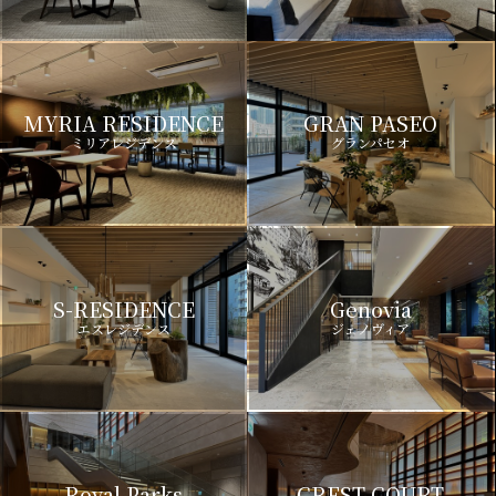
MYRIA RESIDENCE
GRAN PASEO
ミリアレジデンス
グランパセオ
S-RESIDENCE
Genovia
エスレジデンス
ジェノヴィア
Royal Parks
CREST COURT