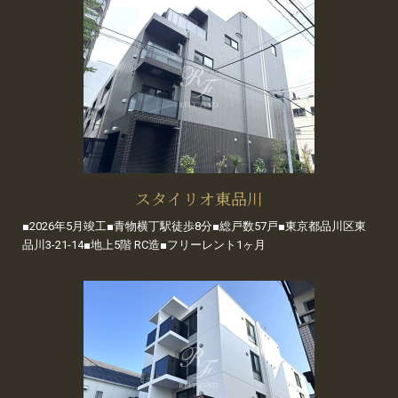
スタイリオ東品川
■2026年5月竣工■青物横丁駅徒歩8分■総戸数57戸■東京都品川区東
品川3-21-14■地上5階 RC造■フリーレント1ヶ月