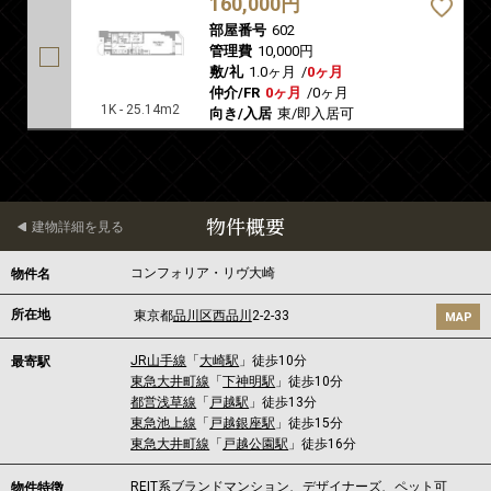
160,000円
部屋番号
602
管理費
10,000円
敷/礼
1.0ヶ月
/
0ヶ月
仲介/FR
0ヶ月
/
0ヶ月
1K - 25.14m2
向き/入居
東/即入居可
物件概要
建物詳細を見る
コンフォリア・リヴ大崎
物件名
所在地
東京都
品川区
西品川
2-2-33
MAP
JR山手線
「
大崎駅
」徒歩10分
最寄駅
東急大井町線
「
下神明駅
」徒歩10分
都営浅草線
「
戸越駅
」徒歩13分
東急池上線
「
戸越銀座駅
」徒歩15分
東急大井町線
「
戸越公園駅
」徒歩16分
REIT系ブランドマンション、デザイナーズ、ペット可
物件特徴