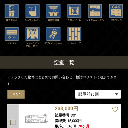
空室一覧
チェックした物件はまとめてお問い合わせ、検討中リストに追加できま
す。
MAP
MAP
MAP
MAP
MAP
233,000円
部屋番号
301
管理費
15,000円
敷/礼
1.0ヶ月
/
0ヶ月