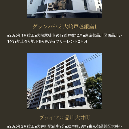
グランパセオ大崎戸越銀座1
■2026年1月竣工■大崎駅徒歩9分■総戸数12戸■東京都品川区西品川3-
14-3■地上4階 地下1階 RC造■フリーレント2ヶ月
プライマル品川大井町
■2026年2月竣工■大井町駅徒歩9分■総戸数38戸■東京都品川区大井4-