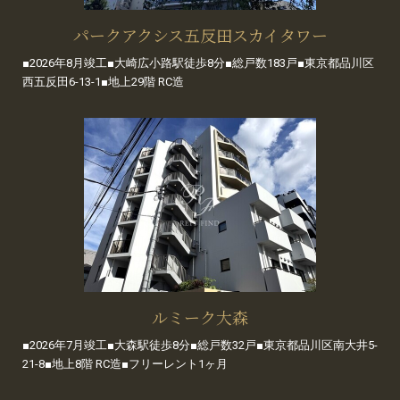
パークアクシス五反田スカイタワー
■2026年8月竣工■大崎広小路駅徒歩8分■総戸数183戸■東京都品川区
西五反田6-13-1■地上29階 RC造
ルミーク大森
■2026年7月竣工■大森駅徒歩8分■総戸数32戸■東京都品川区南大井5-
21-8■地上8階 RC造■フリーレント1ヶ月