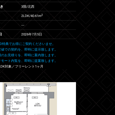
向き
3階/北西
2
2LDK/40.61m
---
日
2026年7月5日
 FIND特典でお得にご契約くださいませ。
安値での契約を、即時に提示致します。
用のお見積りを、即時に案内致します。
リモート内覧を、即時に提案致します。
3LDK対象／フリーレント1ヶ月