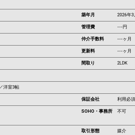
築年月
2026年
管理費
---円
仲介手数料
---ヶ月
更新料
---ヶ月
間取り
2LDK
帖／洋室3帖
保証会社
利用必
SOHO・事務所
不可
取引形態
媒介