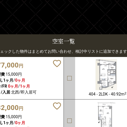
空室一覧
ェックした物件はまとめてお問い合わせ、検討中リストに追加できます
77,000
円
理費
15,000円
礼
1ヶ月
/
0ヶ月
/FR
0ヶ月
/
1ヶ月
/入居
北西/即入居可
2
404 - 2LDK - 40.92m
82,000
円
理費
15,000円
礼
1ヶ月
/
0ヶ月