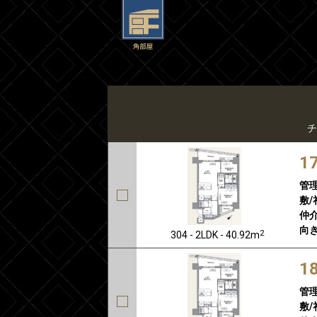
チ
1
管
敷/
仲介
向き
2
304 - 2LDK - 40.92m
1
管
敷/