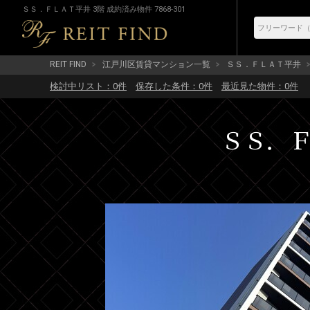
ＳＳ．ＦＬＡＴ平井 3階 成約済み物件 7868-301
REIT FIND
江戸川区賃貸マンション一覧
ＳＳ．ＦＬＡＴ平井
検討中リスト：
0
件
保存した条件：
0
件
最近見た物件：
0
件
ＳＳ．ＦＬ