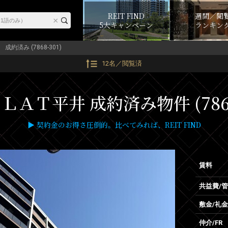
REIT FIND
週間／閲
5大キャンペーン
ランキン
成約済み (7868-301)
12名／閲覧済
ＡＴ平井 成約済み物件 (7868
▶ 契約金のお得さ圧倒的。比べてみれば、REIT FIND
賃料
共益費/
敷金/礼金
仲介/FR