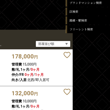
ブランドマンション検索
区検索
路線・駅検索
フリーレント検索
。
178,000
円
管理費
15,000円
敷/礼
1ヶ月
/
0ヶ月
仲介/FR
0ヶ月
/
1ヶ月
向き/入居
北西/即入居可
132,000
円
管理費
10,000円
敷/礼
1ヶ月
/
0ヶ月