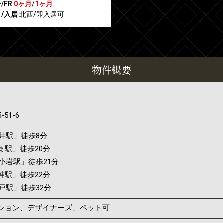
/FR
0ヶ月
/
1ヶ月
/入居
北西/即入居可
物件概要
5-51-6
井駅
」徒歩8分
ま駅
」徒歩20分
小岩駅
」徒歩21分
神駅
」徒歩22分
戸駅
」徒歩32分
ンション、デザイナーズ、ペット可