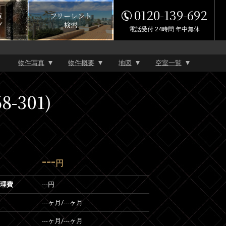
0120-139-692
覧
フリーレント
グ
検索
電話受付 24時間 年中無休
物件写真
物件概要
地図
空室一覧
-301)
---
円
管理費
---円
---ヶ月
/
---ヶ月
---ヶ月
/
---ヶ月