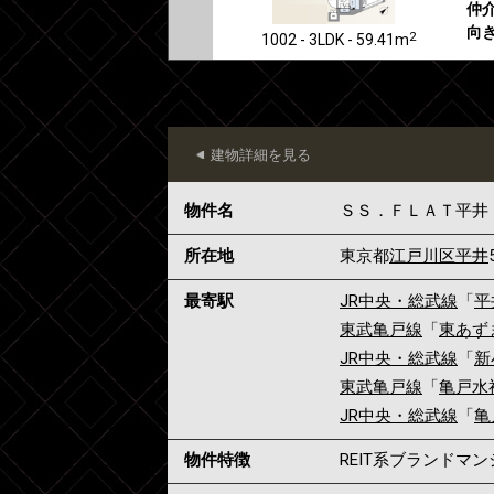
仲介
向き
2
1002 - 3LDK - 59.41m
建物詳細を見る
物件名
ＳＳ．ＦＬＡＴ平井
所在地
東京都
江戸川区
平井
最寄駅
JR中央・総武線
「
平
東武亀戸線
「
東あず
JR中央・総武線
「
新
東武亀戸線
「
亀戸水
JR中央・総武線
「
亀
物件特徴
REIT系ブランドマ