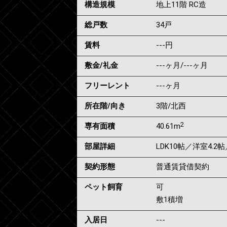
構造規模
地上11階 RC造
総戸数
34戸
賃料
---
円
敷金/礼金
---ヶ月
/
---ヶ月
フリーレント
---ヶ月
所在階/向き
3階/北西
2
専有面積
40.61m
部屋詳細
LDK10帖／洋室4.2
契約形態
普通賃貸借契約
ペット飼育
可
敷1積増
入居日
---