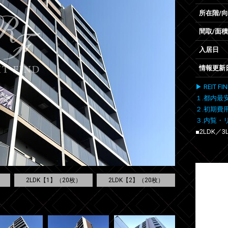
所在階/
間取/面積
入居日
情報更新
▶ REIT
１.都内最
２.初期費
３.内覧・
■2LDK／
2LDK【1】（20枚）
2LDK【2】（20枚）