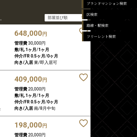
ブランドマンション検索
区検索
。
路線・駅検索
648,000
円
フリーレント検索
管理費
30,000円
敷/礼
1ヶ月
/
1ヶ月
仲介/FR
0.5ヶ月
/
0ヶ月
向き/入居
東/即入居可
409,000
円
管理費
20,000円
敷/礼
1ヶ月
/
1ヶ月
仲介/FR
0.5ヶ月
/
0ヶ月
向き/入居
南/8月中旬
2
198,000
円
管理費
20,000円