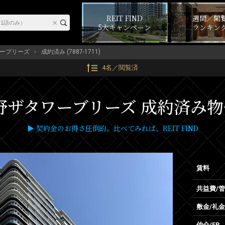
REIT FIND
週間／閲
5大キャンペーン
ランキン
ーブリーズ
成約済み (7887-1711)
4名／閲覧済
タワーブリーズ 成約済み物件 (7
▶ 契約金のお得さ圧倒的。比べてみれば、REIT FIND
賃料
共益費/
敷金/礼金
仲介/FR