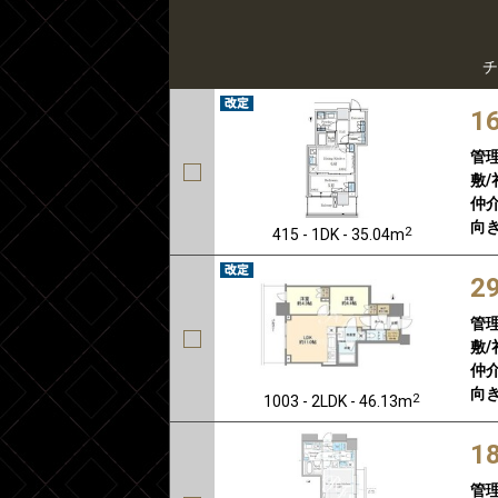
チ
1
管
敷/
仲介
向き
2
415 - 1DK - 35.04m
2
管
敷/
仲介
向き
2
1003 - 2LDK - 46.13m
1
管