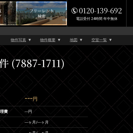
0120-139-692
覧
フリーレント
グ
検索
電話受付 24時間 年中無休
物件写真
物件概要
地図
空室一覧
887-1711)
---
円
管理費
---円
---ヶ月
/
---ヶ月
---ヶ月
/
---ヶ月