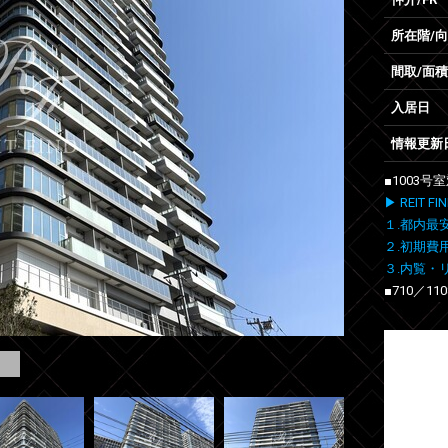
所在階/
間取/面積
入居日
情報更新
■1003
▶ REIT
１.都内最
２.初期費
３.内覧・
■710／1