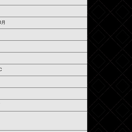
0月
C
須