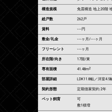
構造規模
免震構造 地上20階 地
総戸数
262戸
賃料
---
円
敷金/礼金
---ヶ月
/
---ヶ月
フリーレント
---ヶ月
所在階/向き
17階/東
2
専有面積
41.48m
部屋詳細
LDK11.8帖／洋室4.5
契約形態
定期借家契約 2年
ペット飼育
可
敷1積増