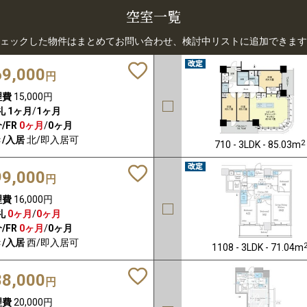
空室一覧
ェックした物件はまとめてお問い合わせ、検討中リストに追加できます
69,000
円
理費
15,000円
礼
1ヶ月
/
1ヶ月
/FR
0ヶ月
/
0ヶ月
/入居
北/即入居可
2
710 - 3LDK - 85.03m
99,000
円
理費
16,000円
礼
0ヶ月
/
0ヶ月
/FR
0ヶ月
/
0ヶ月
/入居
西/即入居可
1108 - 3LDK - 71.04m
88,000
円
理費
20,000円