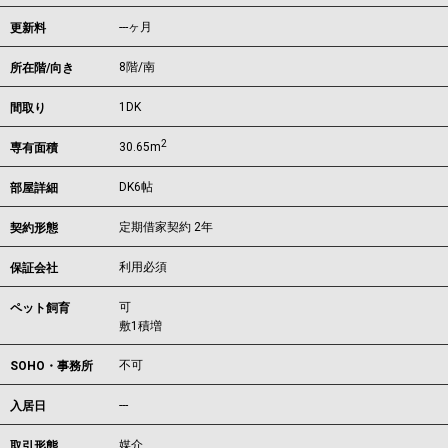
---ヶ月
更新料
8階/南
所在階/向き
1DK
間取り
2
30.65m
専有面積
DK6帖
部屋詳細
定期借家契約 2年
契約形態
利用必須
保証会社
可
ペット飼育
敷1積増
不可
SOHO・事務所
---
入居日
媒介
取引形態