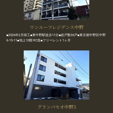
ワンルーフレジデンス中野
■2026年2月竣工■東中野駅徒歩11分■総戸数36戸■東京都中野区中野
6-15-11■地上10階 RC造■フリーレント1ヶ月
グランパセオ中野3