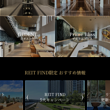
GEOENT
Prime Bliss
ジオエント
プライムブリス
REIT FIND限定 おすすめ情報
ND
リアルタイム
新
ペーン
更新一覧チェック