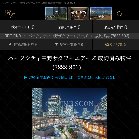
パークシティ中野ザタワーエアーズ 8階 成約済み物件 7888-803
5大
週間／閲覧
フリーレント
キャンペーン
ランキング
検索
0
0
0
検討中リスト
保存した条件
最近見た物件
REIT FIND
パークシティ中野ザタワーエアーズ
成約済み (7888-803)
建物詳細を見る
空室一覧を見る
62名／閲覧済
パークシティ中野ザタワーエアーズ 成約済み物件
(7888-803)
▶ 契約金のお得さ圧倒的。比べてみれば、REIT FIND