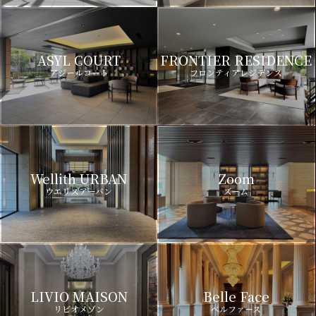
ASYL COURT
FRONTIER RESIDENCE
アジールコート
フロンティアレジデンス
Wellith URBAN
Zoom
ウエリスアーバン
ズーム
LIVIO MAISON
Belle Face
リビオメゾン
ベルファース