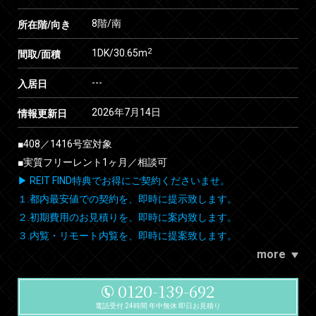
8階/南
所在階/向き
2
1DK/30.65m
間取/面積
---
入居日
2026年7月14日
情報更新日
■408／1416号室対象
■実質フリーレント1ヶ月／相談可
▶ REIT FIND特典でお得にご契約くださいませ。
１.都内最安値での契約を、即時に提示致します。
２.初期費用のお見積りを、即時に案内致します。
３.内覧・リモート内覧を、即時に提案致します。
more
0120-139-692
電話受付 24時間 年中無休 即日お見積り