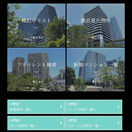
検討中リスト
最近見た物件
一覧を表示
一覧を表示
フリーレント検索
新築マンション一覧
一覧を表示
一覧を表示
中野駅
中野駅
新築物件一覧へ
ペット可物件一覧へ
中野駅
中野駅
1R～1K物件一覧へ
1DK～1LDK物件一覧へ