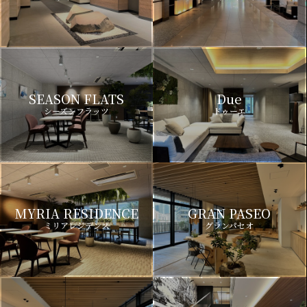
SEASON FLATS
Due
シーズンフラッツ
ドゥーエ
MYRIA RESIDENCE
GRAN PASEO
ミリアレジデンス
グランパセオ