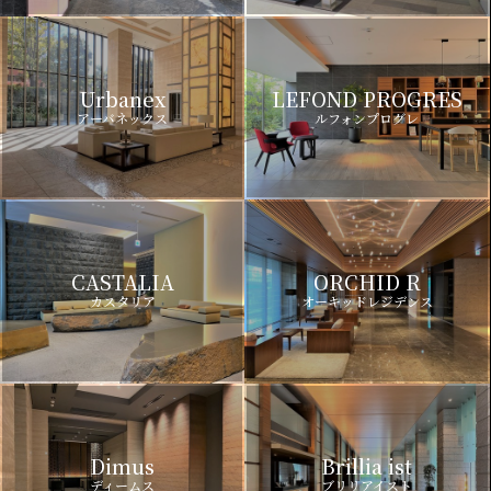
Urbanex
LEFOND PROGRES
アーバネックス
ルフォンプログレ
CASTALIA
ORCHID R
カスタリア
オーキッドレジデンス
Dimus
Brillia ist
ディームス
ブリリアイスト