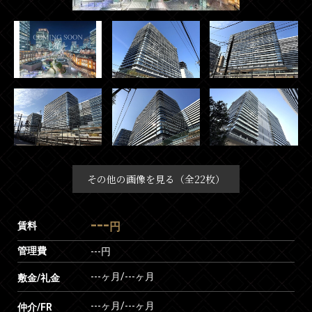
その他の画像を見る（全22枚）
---
賃料
円
管理費
---円
---ヶ月
/
---ヶ月
敷金/礼金
---ヶ月
/
---ヶ月
仲介/FR