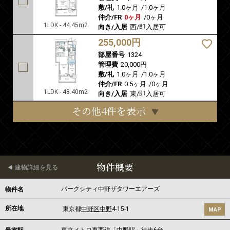
敷/礼
1.0ヶ月
/
1.0ヶ月
仲介/FR
0ヶ月
/
0ヶ月
1LDK - 44.45m2
向き/入居
西/即入居可
255,000円
部屋番号
1324
管理費
20,000円
敷/礼
1.0ヶ月
/
1.0ヶ月
仲介/FR
0.5ヶ月
/
0ヶ月
1LDK - 48.40m2
向き/入居
東/即入居可
その他4件を表示
物件概要
建物詳細を見る
パークシティ中野ザタワーエアーズ
物件名
所在地
東京都
中野区
中野
4-15-1
MAP