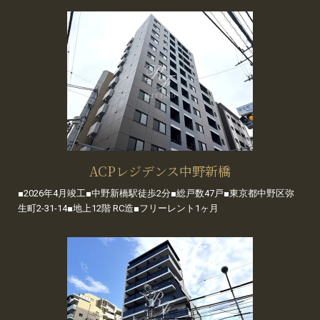
ACPレジデンス中野新橋
■2026年4月竣工■中野新橋駅徒歩2分■総戸数47戸■東京都中野区弥
生町2-31-14■地上12階 RC造■フリーレント1ヶ月