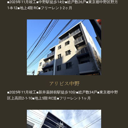
■2025年11月竣工■中野駅徒歩14分■総戸数26戸■東京都中野区野方
1-8-12■地上4階 RC■フリーレント2ヶ月
アリビス中野
■2025年11月竣工■新井薬師前駅徒歩10分■総戸数34戸■東京都中野
区上高田2-1-10■地上5階 RC造■フリーレント1ヶ月