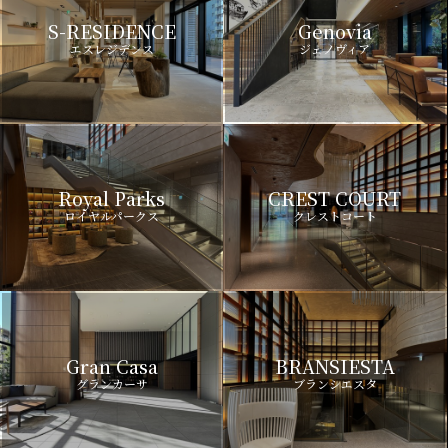
S-RESIDENCE
Genovia
エスレジデンス
ジェノヴィア
Royal Parks
CREST COURT
ロイヤルパークス
クレストコート
Gran Casa
BRANSIESTA
グランカーサ
ブランシエスタ