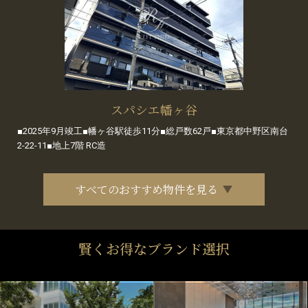
スパシエ幡ヶ谷
■2025年9月竣工■幡ヶ谷駅徒歩11分■総戸数62戸■東京都中野区南台
2-22-11■地上7階 RC造
すべてのおすすめ物件を見る
賢くお得なブランド選択