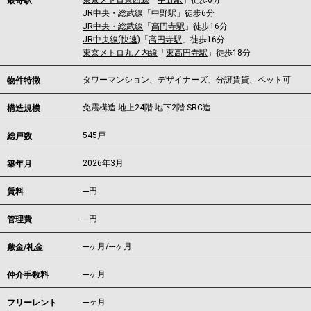
東京メトロ東西線
「
中野駅
」徒歩6分
最寄駅
JR中央・総武線
「
中野駅
」徒歩6分
JR中央・総武線
「
高円寺駅
」徒歩16分
JR中央線(快速)
「
高円寺駅
」徒歩16分
東京メトロ丸ノ内線
「
東高円寺駅
」徒歩18分
タワーマンション、デザイナーズ、分譲賃貸、ペット可
物件特徴
免震構造 地上24階 地下2階 SRC造
構造規模
545戸
総戸数
2026年3月
築年月
---
円
賃料
---円
管理費
---ヶ月
/
---ヶ月
敷金/礼金
---ヶ月
仲介手数料
---ヶ月
フリーレント