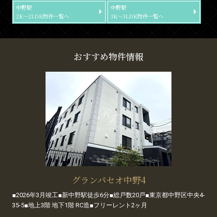
中野駅
中野駅
2K～2LDK物件一覧へ
3K～3LDK物件一覧へ
おすすめ物件情報
グランパセオ中野4
■2026年3月竣工■新中野駅徒歩6分■総戸数20戸■東京都中野区中央4-
35-5■地上3階 地下1階 RC造■フリーレント2ヶ月