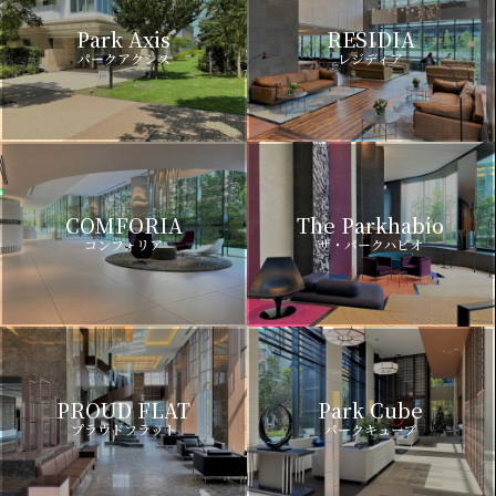
Park Axis
RESIDIA
パークアクシス
レジディア
COMFORIA
The Parkhabio
コンフォリア
ザ・パークハビオ
PROUD FLAT
Park Cube
プラウドフラット
パークキューブ