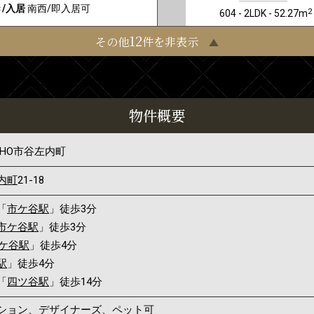
/入居
南西/即入居可
2
604 - 2LDK - 52.27m
12
その他
件を非表示
物件概要
HO市谷左内町
内町
21-18
「
市ケ谷駅
」徒歩3分
市ケ谷駅
」徒歩3分
ケ谷駅
」徒歩4分
駅
」徒歩4分
「
四ツ谷駅
」徒歩14分
ンション、デザイナーズ、ペット可