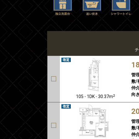
チ
1
管
敷/
仲介
向き
2
105 - 1DK - 30.37m
2
管
敷/
仲介