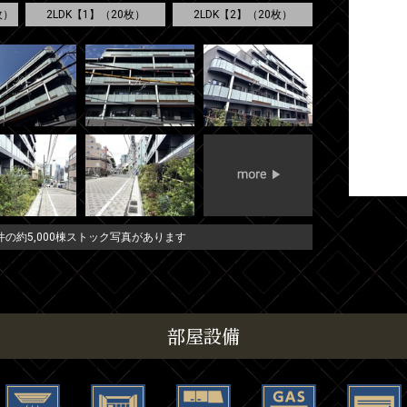
枚）
2LDK【1】（20枚）
2LDK【2】（20枚）
の約5,000棟ストック写真があります
部屋設備