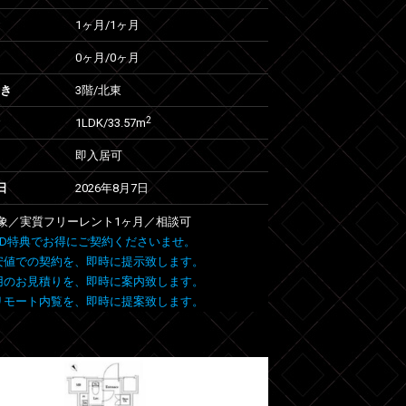
1ヶ月
/
1ヶ月
0ヶ月
/
0ヶ月
向き
3階/北東
2
1LDK/33.57m
即入居可
日
2026年8月7日
象／実質フリーレント1ヶ月／相談可
 FIND特典でお得にご契約くださいませ。
安値での契約を、即時に提示致します。
用のお見積りを、即時に案内致します。
リモート内覧を、即時に提案致します。