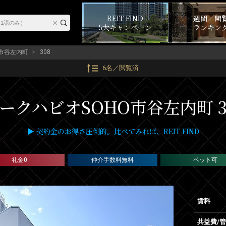
REIT FIND
週間／閲
5大キャンペーン
ランキン
O市谷左内町
308
6名／閲覧済
ークハビオSOHO市谷左内町 3
▶ 契約金のお得さ圧倒的。比べてみれば、REIT FIND
礼金0
仲介手数料無料
ペット可
賃料
共益費/