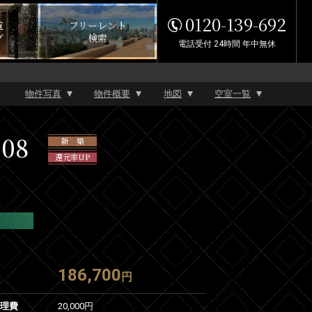
0120-139-692
覧
フリーレント
グ
検索
電話受付 24時間 年中無休
物件写真
物件概要
地図
空室一覧
08
新 築
還元率UP
186,700
円
管理費
20,000円