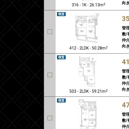
向き
2
316 - 1K - 26.13m
3
管
敷/
仲介
向き
2
412 - 2LDK - 50.28m
4
管
敷/
仲介
向き
2
503 - 2LDK - 59.21m
4
管
敷/
仲介