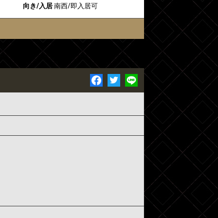
向き/入居
南西/即入居可