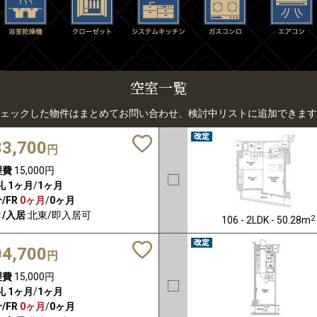
空室一覧
ェックした物件はまとめてお問い合わせ、検討中リストに追加できます
83,700
円
理費
15,000円
礼
1ヶ月
/
1ヶ月
/FR
0ヶ月
/
0ヶ月
/入居
北東/即入居可
2
106 - 2LDK - 50.28m
04,700
円
理費
15,000円
礼
1ヶ月
/
1ヶ月
/FR
0ヶ月
/
0ヶ月