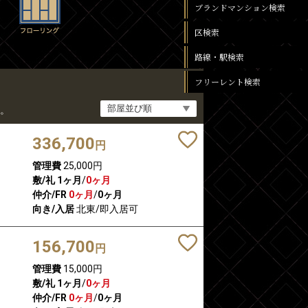
ブランドマンション検索
区検索
路線・駅検索
フリーレント検索
。
336,700
円
管理費
25,000円
敷/礼
1ヶ月
/
0ヶ月
仲介/FR
0ヶ月
/
0ヶ月
向き/入居
北東/即入居可
156,700
円
管理費
15,000円
敷/礼
1ヶ月
/
0ヶ月
仲介/FR
0ヶ月
/
0ヶ月