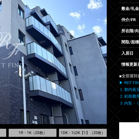
敷金/礼金
仲介/FR
所在階/
間取/面積
入居日
情報更新
■全部屋対
▶ REIT
１.都内最
２.初期費
３.内覧・
1R・1K（20枚）
1DK・1LDK【1】（20枚）