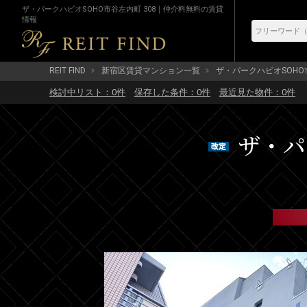
ザ・パークハビオSOHO市谷左内町 308｜仲介料無料の賃貸
情報
REIT FIND
新宿区賃貸マンション一覧
ザ・パークハビオSOH
検討中リスト：
0
件
保存した条件：
0
件
最近見た物件：
0
件
ザ・パ