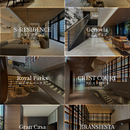
S-RESIDENCE
Genovia
エスレジデンス
ジェノヴィア
Royal Parks
CREST COURT
ロイヤルパークス
クレストコート
Gran Casa
BRANSIESTA