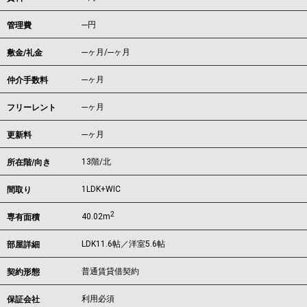
---円
管理費
---ヶ月
/
---ヶ月
敷金/礼金
---ヶ月
仲介手数料
---ヶ月
フリーレント
---ヶ月
更新料
13階/北
所在階/向き
1LDK+WIC
間取り
2
40.02m
専有面積
LDK11.6帖／洋室5.6帖
部屋詳細
普通賃貸借契約
契約形態
利用必須
保証会社