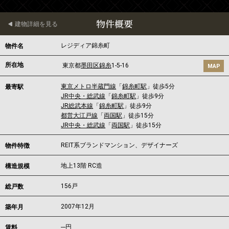
物件概要
建物詳細を見る
レジディア錦糸町
物件名
所在地
東京都
墨田区
錦糸
1-5-16
MAP
東京メトロ半蔵門線
「
錦糸町駅
」徒歩5分
最寄駅
JR中央・総武線
「
錦糸町駅
」徒歩9分
JR総武本線
「
錦糸町駅
」徒歩9分
都営大江戸線
「
両国駅
」徒歩15分
JR中央・総武線
「
両国駅
」徒歩15分
REIT系ブランドマンション、デザイナーズ
物件特徴
地上13階 RC造
構造規模
156戸
総戸数
2007年12月
築年月
---
円
賃料