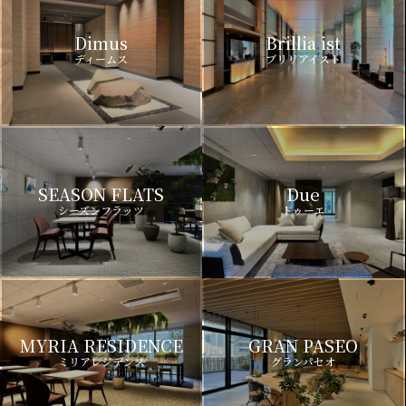
Dimus
Brillia ist
ディームス
ブリリアイスト
SEASON FLATS
Due
シーズンフラッツ
ドゥーエ
MYRIA RESIDENCE
GRAN PASEO
ミリアレジデンス
グランパセオ