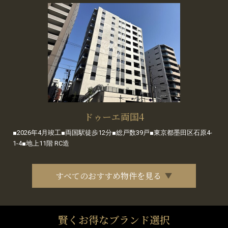
ドゥーエ両国4
■2026年4月竣工■両国駅徒歩12分■総戸数39戸■東京都墨田区石原4-
1-4■地上11階 RC造
すべてのおすすめ物件を見る
賢くお得なブランド選択