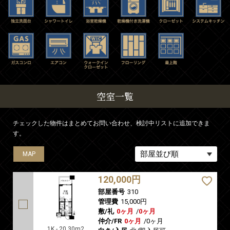
空室一覧
チェックした物件はまとめてお問い合わせ、検討中リストに追加できま
す。
MAP
MAP
MAP
MAP
120,000円
部屋番号
310
管理費
15,000円
敷/礼
0ヶ月
/
0ヶ月
仲介/FR
0ヶ月
/
0ヶ月
1K - 20.30m2