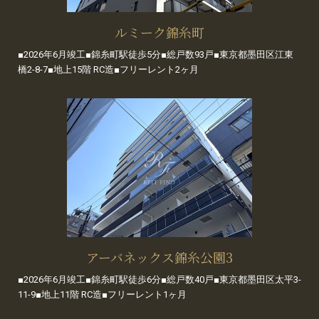
ルミーク錦糸町
■2026年6月竣工■錦糸町駅徒歩5分■総戸数93戸■東京都墨田区江東
橋2-8-7■地上15階 RC造■フリーレント2ヶ月
アーバネックス錦糸公園3
■2026年6月竣工■錦糸町駅徒歩6分■総戸数40戸■東京都墨田区太平3-
11-9■地上11階 RC造■フリーレント1ヶ月