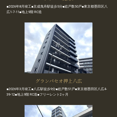
■2026年8月竣工■京成曳舟駅徒歩5分■総戸数50戸■東京都墨田区八
広1-7-11■地上9階 RC造
グランパセオ押上八広
■2026年3月竣工■八広駅徒歩9分■総戸数51戸■東京都墨田区八広4-
39-12■地上9階 RC造■フリーレント2ヶ月