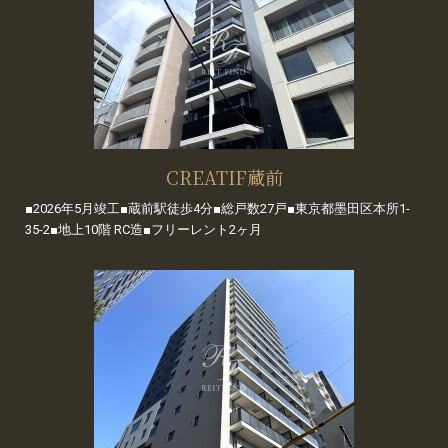
CREATIF蔵前
■2026年5月竣工■蔵前駅徒歩4分■総戸数27戸■東京都墨田区本所1-
35-2■地上10階 RC造■フリーレント2ヶ月