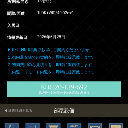
13階/北
所在階/向き
2
1LDK+WIC/40.02m
間取/面積
---
入居日
2026年6月28日
情報更新日
▶ REIT FIND特典でお得にご契約くださいませ。
１.都内最安値での契約を、即時に提示致します。
２.初期費用のお見積りを、即時に案内致します。
３.内覧・リモート内覧を、即時に提案致します。
0120-139-692
電話受付 24時間 年中無休 即日お見積り
部屋設備
建物詳細を見る