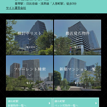
最寄駅：日比谷線・浅草線「人形町駅」徒歩3分
サイト運営会社
検討中リスト
最近見た物件
一覧を表示
一覧を表示
フリーレント検索
新築マンション一覧
一覧を表示
一覧を表示
錦糸町駅
錦糸町駅
新築物件一覧へ
ペット可物件一覧へ