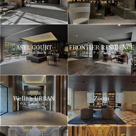
グランカーサ
ブランシエスタ
ASYL COURT
FRONTIER RESIDENCE
アジールコート
フロンティアレジデンス
Wellith URBAN
Zoom
ウエリスアーバン
ズーム