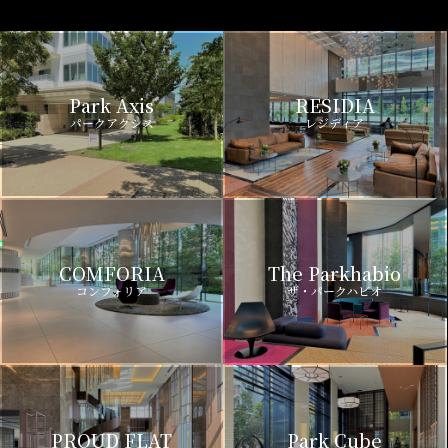
Park Axis
RESIDIA
パークアクシス
レジディア
COMFORIA
The Parkhabio
コンフォリア
ザ・パークハビオ
PROUD FLAT
Park Cube