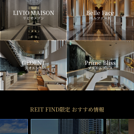
LIVIO MAISON
Belle Face
リビオメゾン
ベルファース
GEOENT
Prime Bliss
ジオエント
プライムブリス
REIT FIND限定 おすすめ情報