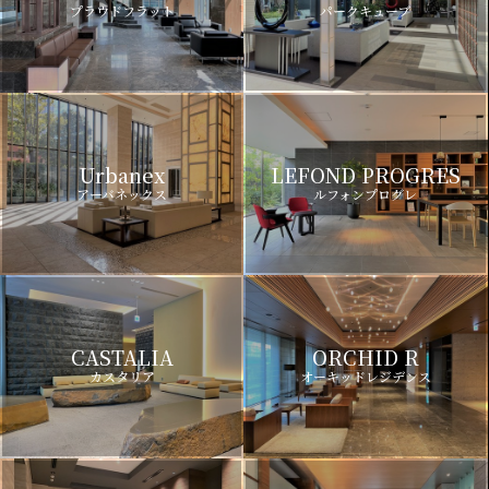
プラウドフラット
パークキューブ
Urbanex
LEFOND PROGRES
アーバネックス
ルフォンプログレ
CASTALIA
ORCHID R
カスタリア
オーキッドレジデンス