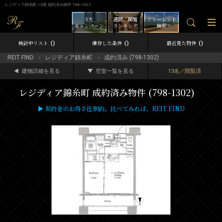
レジディア錦糸町 13階 成約済み物件 798-1302
5大
週間／閲覧
フリーレント
キャンペーン
ランキング
検索
0
0
0
検討中リスト
保存した条件
最近見た物件
REIT FIND
レジディア錦糸町
成約済み (798-1302)
建物詳細を見る
空室一覧を見る
13名／閲覧済
レジディア錦糸町 成約済み物件 (798-1302)
▶ 契約金のお得さ圧倒的。比べてみれば、REIT FIND