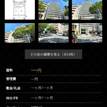
その他の画像を見る（全14枚）
---
賃料
円
管理費
---円
---ヶ月
/
---ヶ月
敷金/礼金
---ヶ月
/
---ヶ月
仲介/FR