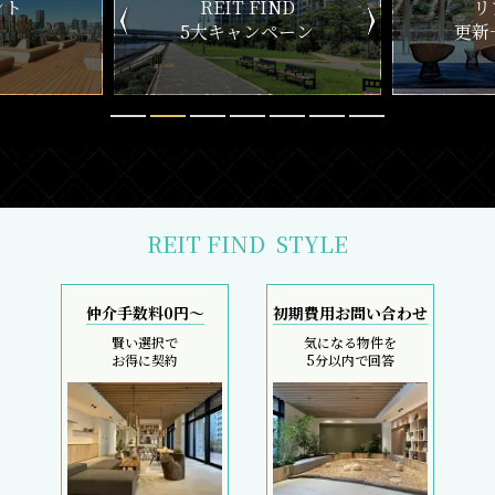
ND
リアルタイム
新
ペーン
更新一覧チェック
REIT FIND
STYLE
仲介手数料0円～
初期費用お問い合わせ
賢い選択で
気になる物件を
お得に契約
5分以内で回答