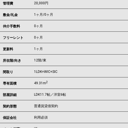
20,000円
管理費
1ヶ月
/
0ヶ月
敷金/礼金
0ヶ月
仲介手数料
0ヶ月
フリーレント
1ヶ月
更新料
12階/東
所在階/向き
1LDK+WIC+SIC
間取り
2
49.31m
専有面積
LDK11.7帖／洋室6帖
部屋詳細
普通賃貸借契約
契約形態
利用必須
保証会社