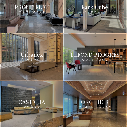
PROUD FLAT
Park Cube
プラウドフラット
パークキューブ
Urbanex
LEFOND PROGRES
アーバネックス
ルフォンプログレ
CASTALIA
ORCHID R
カスタリア
オーキッドレジデンス