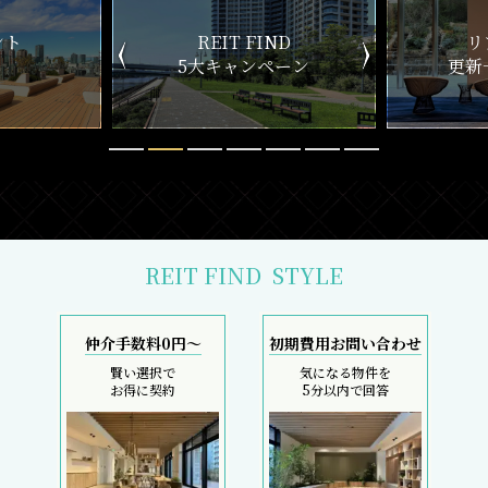
ント
REIT FIND
リ
5大キャンペーン
更新
REIT FIND
STYLE
仲介手数料0円～
初期費用お問い合わせ
賢い選択で
気になる物件を
お得に契約
5分以内で回答