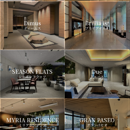
Dimus
Brillia ist
ディームス
ブリリアイスト
SEASON FLATS
Due
シーズンフラッツ
ドゥーエ
MYRIA RESIDENCE
GRAN PASEO
ミリアレジデンス
グランパセオ