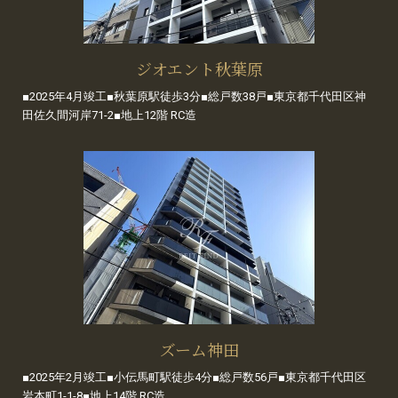
ジオエント秋葉原
■2025年4月竣工■秋葉原駅徒歩3分■総戸数38戸■東京都千代田区神
田佐久間河岸71-2■地上12階 RC造
ズーム神田
■2025年2月竣工■小伝馬町駅徒歩4分■総戸数56戸■東京都千代田区
岩本町1-1-8■地上14階 RC造