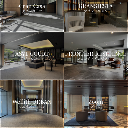
Gran Casa
BRANSIESTA
グランカーサ
ブランシエスタ
ASYL COURT
FRONTIER RESIDENCE
アジールコート
フロンティアレジデンス
Wellith URBAN
Zoom
ウエリスアーバン
ズーム