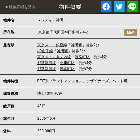
物件概要
建物詳細を見る
レジディア神田
物件名
所在地
東京都
千代田区
神田多町
2-4-2
MAP
東京メトロ銀座線
「
神田駅
」徒歩2分
最寄駅
JR山手線
「
神田駅
」徒歩3分
東京メトロ丸ノ内線
「
淡路町駅
」徒歩4分
都営新宿線
「
小川町駅
」徒歩4分
都営新宿線
「
岩本町駅
」徒歩7分
REIT系ブランドマンション、デザイナーズ、ペット可
物件特徴
地上13階 RC造
構造規模
43戸
総戸数
2006年6月
築年月
209,000
円
賃料