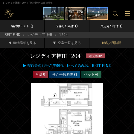
レジディア神田 1204｜仲介料無料の賃貸情報
5大
週間／閲覧
フリーレント
キャンペーン
ランキング
検索
0
0
0
検討中リスト
保存した条件
最近見た物件
REIT FIND
レジディア神田
1204
建物詳細を見る
空室一覧を見る
16名／閲覧済
レジディア神田 1204
還元率UP
▶ 契約金のお得さ圧倒的。比べてみれば、REIT FIND
礼金0
仲介手数料無料
ペット可