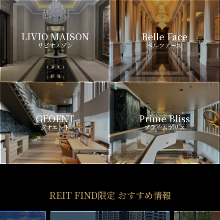
LIVIO MAISON
Belle Face
リビオメゾン
ベルファース
GEOENT
Prime Bliss
ジオエント
プライムブリス
REIT FIND限定 おすすめ情報