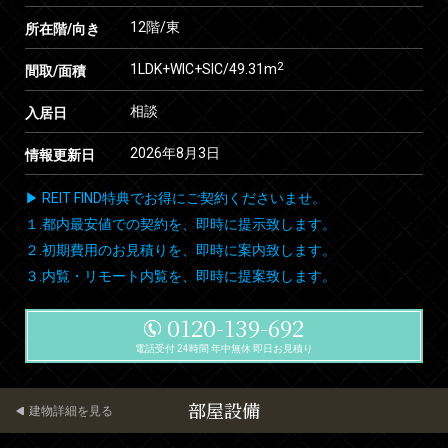
12階/東
所在階/向き
2
1LDK+WIC+SIC/49.31m
間取/面積
相談
入居日
2026年8月3日
情報更新日
▶ REIT FIND特典でお得にご契約くださいませ。
１.都内最安値での契約を、即時に提示致します。
２.初期費用のお見積りを、即時に案内致します。
３.内覧・リモート内覧を、即時に提案致します。
0120-139-692
電話受付 24時間 年中無休 即日お見積り
部屋設備
建物詳細を見る