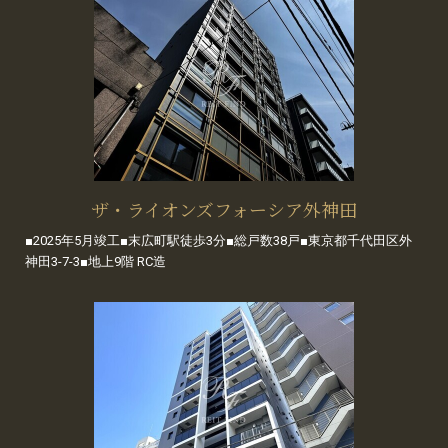
ザ・ライオンズフォーシア外神田
■2025年5月竣工■末広町駅徒歩3分■総戸数38戸■東京都千代田区外
神田3-7-3■地上9階 RC造