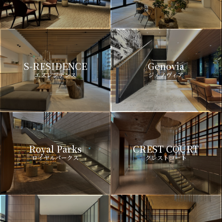
S-RESIDENCE
Genovia
エスレジデンス
ジェノヴィア
Royal Parks
CREST COURT
ロイヤルパークス
クレストコート