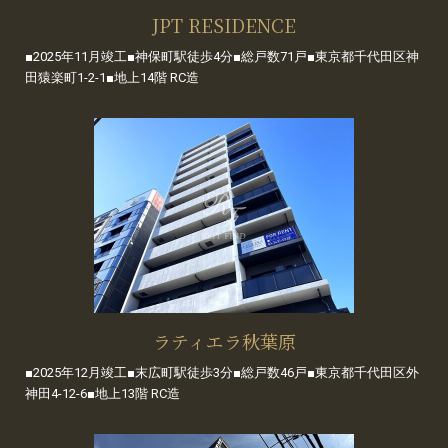
JPT RESIDENCE
■2025年11月竣工■神保町駅徒歩4分■総戸数71戸■東京都千代田区神
田猿楽町1-2-1■地上14階 RC造
ラティエラ秋葉原
■2025年12月竣工■末広町駅徒歩3分■総戸数46戸■東京都千代田区外
神田4-12-6■地上13階 RC造