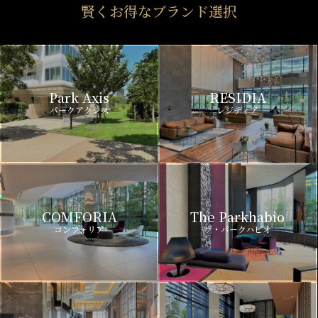
賢くお得なブランド選択
Park Axis
RESIDIA
パークアクシス
レジディア
COMFORIA
The Parkhabio
コンフォリア
ザ・パークハビオ