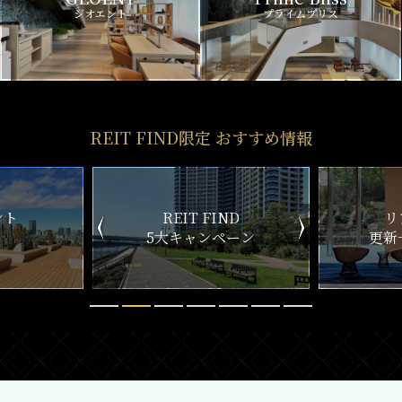
ジオエント
プライムブリス
REIT FIND限定 おすすめ情報
ND
リアルタイム
新
ペーン
更新一覧チェック