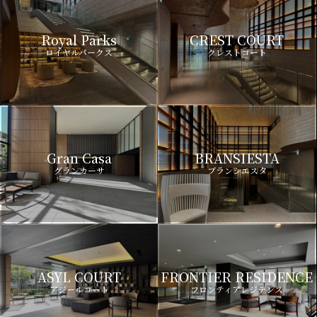
Royal Parks
CREST COURT
ロイヤルパークス
クレストコート
Gran Casa
BRANSIESTA
グランカーサ
ブランシエスタ
ASYL COURT
FRONTIER RESIDENCE
アジールコート
フロンティアレジデンス