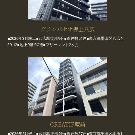
グランパセオ押上八広
■2026年3月竣工■八広駅徒歩9分■総戸数51戸■東京都墨田区八広4-
39-12■地上9階 RC造■フリーレント2ヶ月
CREATIF蔵前
■2026年5月竣工■蔵前駅徒歩4分■総戸数27戸■東京都墨田区本所1-