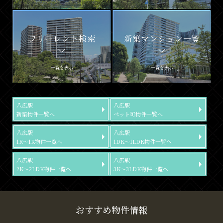
フリーレント検索
新築マンション一覧
一覧を表示
一覧を表示
八広駅
八広駅
新築物件一覧へ
ペット可物件一覧へ
八広駅
八広駅
1R～1K物件一覧へ
1DK～1LDK物件一覧へ
八広駅
八広駅
2K～2LDK物件一覧へ
3K～3LDK物件一覧へ
おすすめ物件情報