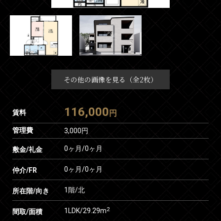
その他の画像を見る（全2枚）
116,000
賃料
円
管理費
3,000円
0ヶ月
/
0ヶ月
敷金/礼金
0ヶ月
/
0ヶ月
仲介/FR
1階/北
所在階/向き
2
1LDK/29.29m
間取/面積