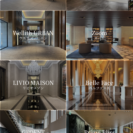
Wellith URBAN
Zoom
ウエリスアーバン
ズーム
LIVIO MAISON
Belle Face
リビオメゾン
ベルファース
GEOENT
Prime Bliss