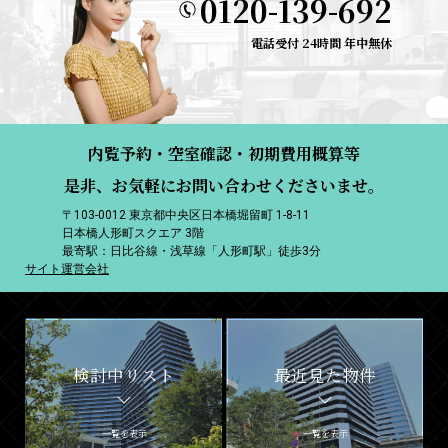
0120-139-692
電話受付 24時間 年中無休
内覧予約・空室確認・初期費用概算等
是非、お気軽にお問い合わせくださいませ。
〒103-0012 東京都中央区日本橋堀留町 1-8-11
日本橋人形町スクエア 3階
最寄駅：日比谷線・浅草線「人形町駅」徒歩3分
サイト運営会社
検討中リスト
最近見た物件
一覧を表示
一覧を表示