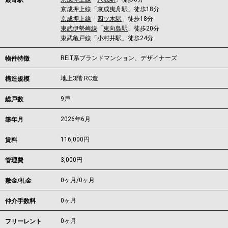
最寄駅
京成押上線
「
京成曳舟駅
」徒歩18分
京成押上線
「
四ツ木駅
」徒歩18分
東武伊勢崎線
「
東向島駅
」徒歩20分
東武亀戸線
「
小村井駅
」徒歩24分
REIT系ブランドマンション、デザイナーズ
物件特徴
地上3階 RC造
構造規模
9戸
総戸数
2026年6月
築年月
116,000
円
賃料
3,000円
管理費
0ヶ月
/
0ヶ月
敷金/礼金
0ヶ月
仲介手数料
0ヶ月
フリーレント