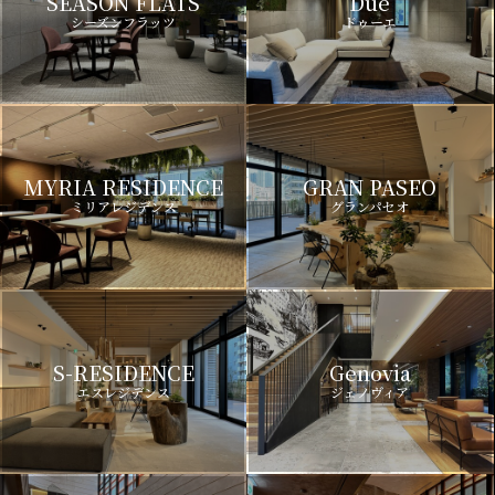
SEASON FLATS
Due
シーズンフラッツ
ドゥーエ
MYRIA RESIDENCE
GRAN PASEO
ミリアレジデンス
グランパセオ
S-RESIDENCE
Genovia
エスレジデンス
ジェノヴィア