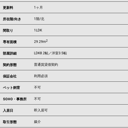
1ヶ月
更新料
1階/北
所在階/向き
1LDK
間取り
2
29.29m
専有面積
LDK8.2帖／洋室3.5帖
部屋詳細
普通賃貸借契約
契約形態
利用必須
保証会社
不可
ペット飼育
不可
SOHO・事務所
即入居可
入居日
媒介
取引形態