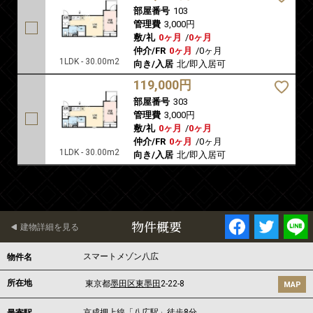
部屋番号
103
管理費
3,000円
敷/礼
0ヶ月
/
0ヶ月
仲介/FR
0ヶ月
/
0ヶ月
1LDK - 30.00m2
向き/入居
北/即入居可
119,000円
部屋番号
303
管理費
3,000円
敷/礼
0ヶ月
/
0ヶ月
仲介/FR
0ヶ月
/
0ヶ月
1LDK - 30.00m2
向き/入居
北/即入居可
物件概要
建物詳細を見る
スマートメゾン八広
物件名
所在地
東京都
墨田区
東墨田
2-22-8
MAP
京成押上線
「
八広駅
」徒歩8分