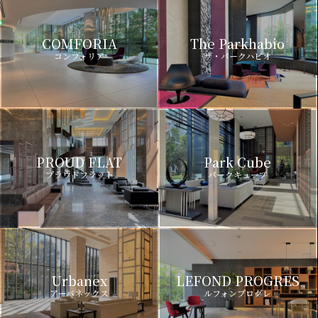
COMFORIA
The Parkhabio
コンフォリア
ザ・パークハビオ
PROUD FLAT
Park Cube
プラウドフラット
パークキューブ
Urbanex
LEFOND PROGRES
アーバネックス
ルフォンプログレ