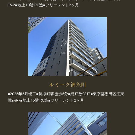
35-2■地上10階 RC造■フリーレント2ヶ月
ルミーク錦糸町
■2026年6月竣工■錦糸町駅徒歩5分■総戸数93戸■東京都墨田区江東
橋2-8-7■地上15階 RC造■フリーレント2ヶ月