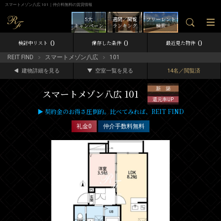
スマートメゾン八広 101｜仲介料無料の賃貸情報
5大
週間／閲覧
フリーレント
キャンペーン
ランキング
検索
0
0
0
検討中リスト
保存した条件
最近見た物件
REIT FIND
スマートメゾン八広
101
建物詳細を見る
空室一覧を見る
14名／閲覧済
新 築
スマートメゾン八広 101
還元率UP
▶ 契約金のお得さ圧倒的。比べてみれば、REIT FIND
礼金0
仲介手数料無料