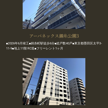
アーバネックス錦糸公園3
■2026年6月竣工■錦糸町駅徒歩6分■総戸数40戸■東京都墨田区太平3-
11-9■地上11階 RC造■フリーレント1ヶ月