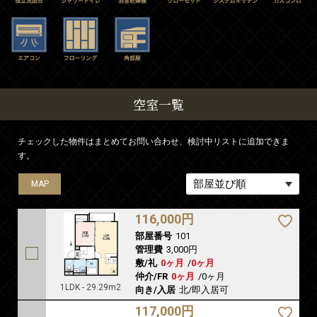
空室一覧
チェックした物件はまとめてお問い合わせ、検討中リストに追加できま
す。
MAP
MAP
MAP
116,000円
部屋番号
101
管理費
3,000円
敷/礼
0ヶ月
/
0ヶ月
仲介/FR
0ヶ月
/
0ヶ月
1LDK - 29.29m2
向き/入居
北/即入居可
117,000円