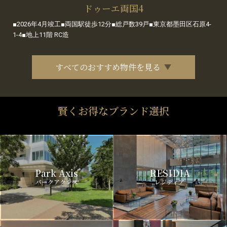
ドゥーエ両国4
■2026年4月竣工■両国駅徒歩12分■総戸数39戸■東京都墨田区石原4-
1-4■地上11階 RC造
すべてのおすすめ物件を見る
賢くお得なブランド選択
Park Axis
RESIDIA
パークアクシス
レジディア