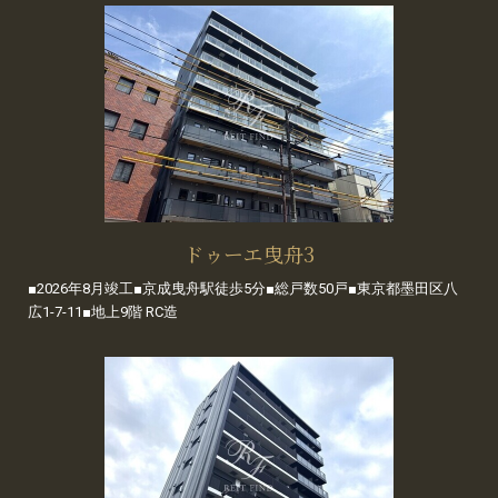
ドゥーエ曳舟3
■2026年8月竣工■京成曳舟駅徒歩5分■総戸数50戸■東京都墨田区八
広1-7-11■地上9階 RC造