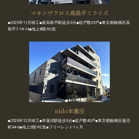
マキシヴクロス高島平ミライズ
■2025年11月竣工■新高島平駅徒歩5分■総戸数29戸■東京都板橋区高
島平7-19-14■地上8階 RC造
nido本蓮沼
■2025年12月竣工■本蓮沼駅徒歩3分■総戸数40戸■東京都板橋区蓮沼
町44-6■地上5階 RC造■フリーレント1ヶ月