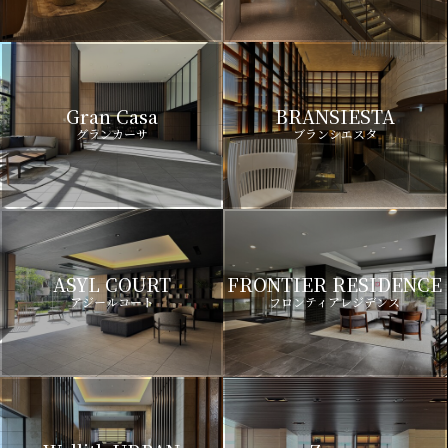
Gran Casa
BRANSIESTA
グランカーサ
ブランシエスタ
ASYL COURT
FRONTIER RESIDENCE
アジールコート
フロンティアレジデンス