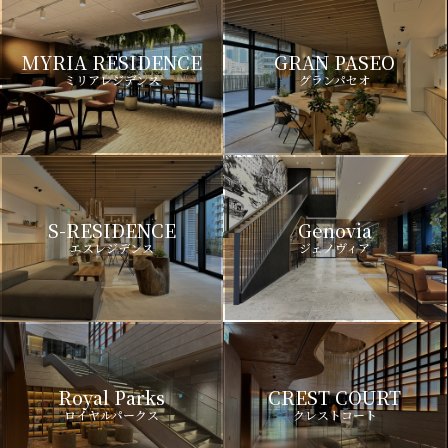
MYRIA RESIDENCE
GRAN PASEO
ミリアレジデンス
グランパセオ
S-RESIDENCE
Genovia
エスレジデンス
ジェノヴィア
Royal Parks
CREST COURT
ロイヤルパークス
クレストコート