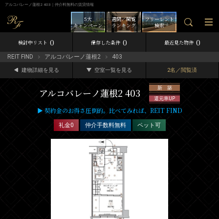
アルコバレーノ蓮根2 403｜仲介料無料の賃貸情報
5大
週間／閲覧
フリーレント
キャンペーン
ランキング
検索
0
0
0
検討中リスト
保存した条件
最近見た物件
REIT FIND
アルコバレーノ蓮根2
403
建物詳細を見る
空室一覧を見る
2名／閲覧済
新 築
アルコバレーノ蓮根2 403
還元率UP
▶ 契約金のお得さ圧倒的。比べてみれば、REIT FIND
礼金0
仲介手数料無料
ペット可