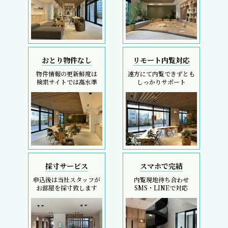
おとり物件なし
リモート内覧対応
物件情報の更新鮮度は
遠方にて内覧できずとも
検索サイトでは高水準
しっかりサポート
採寸サービス
スマホで完結
申込後は当社スタッフが
内覧現地待ち合わせ
お部屋を採寸致します
SMS・LINEで対応