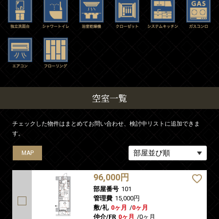
空室一覧
チェックした物件はまとめてお問い合わせ、検討中リストに追加できま
す。
MAP
MAP
MAP
MAP
MAP
MAP
MAP
MAP
MAP
MAP
MAP
MAP
MAP
MAP
MAP
MAP
MAP
MAP
MAP
MAP
MAP
MAP
96,000円
部屋番号
101
管理費
15,000円
敷/礼
0ヶ月
/
0ヶ月
仲介/FR
0ヶ月
/
0ヶ月