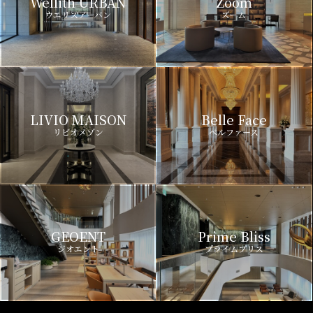
Wellith URBAN
Zoom
ウエリスアーバン
ズーム
LIVIO MAISON
Belle Face
リビオメゾン
ベルファース
GEOENT
Prime Bliss
ジオエント
プライムブリス