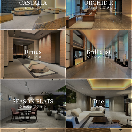
CASTALIA
ORCHID R
カスタリア
オーキッドレジデンス
Dimus
Brillia ist
ディームス
ブリリアイスト
SEASON FLATS
Due
シーズンフラッツ
ドゥーエ