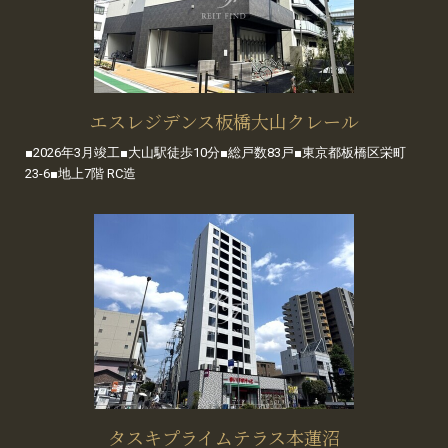
エスレジデンス板橋大山クレール
■2026年3月竣工■大山駅徒歩10分■総戸数83戸■東京都板橋区栄町
23-6■地上7階 RC造
タスキプライムテラス本蓮沼