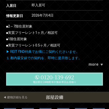
即入居可
入居日
2026年7月4日
情報更新日
■2～7階住居対象
■実質フリーレント1ヶ月／相談可
■1階住居対象
■実質フリーレント0.5ヶ月／相談可
▶ REIT FIND特典でお得にご契約くださいませ。
１.都内最安値での契約を、即時に提示致します。
more
0120-139-692
電話受付 24時間 年中無休 即日お見積り
部屋設備
建物詳細を見る