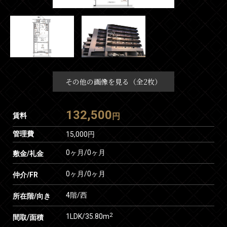
その他の画像を見る（全2枚）
132,500
賃料
円
管理費
15,000円
0ヶ月
/
0ヶ月
敷金/礼金
0ヶ月
/
0ヶ月
仲介/FR
4階/西
所在階/向き
2
1LDK/35.80m
間取/面積