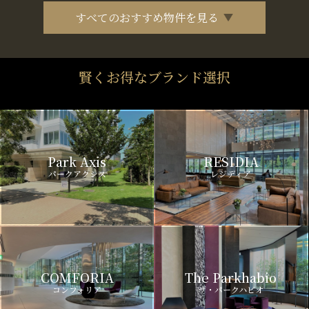
すべてのおすすめ物件を見る
賢くお得なブランド選択
Park Axis
RESIDIA
パークアクシス
レジディア
COMFORIA
The Parkhabio
コンフォリア
ザ・パークハビオ