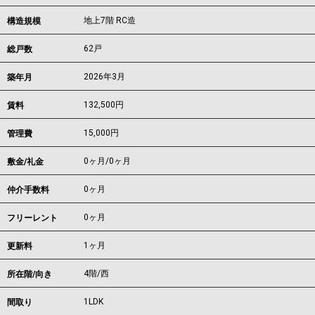
地上7階 RC造
構造規模
62戸
総戸数
2026年3月
築年月
132,500
円
賃料
15,000円
管理費
0ヶ月
/
0ヶ月
敷金/礼金
0ヶ月
仲介手数料
0ヶ月
フリーレント
1ヶ月
更新料
4階/西
所在階/向き
1LDK
間取り