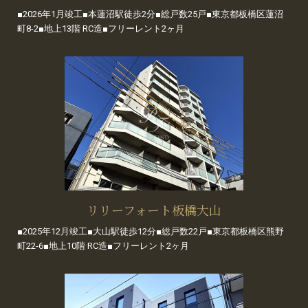
■2026年1月竣工■本蓮沼駅徒歩2分■総戸数25戸■東京都板橋区蓮沼
町8-2■地上13階 RC造■フリーレント2ヶ月
リリーフォート板橋大山
■2025年12月竣工■大山駅徒歩12分■総戸数22戸■東京都板橋区熊野
町22-6■地上10階 RC造■フリーレント2ヶ月