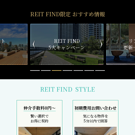
REIT FIND限定 おすすめ情報
ND
リアルタイム
新
ペーン
更新一覧チェック
REIT FIND
STYLE
仲介手数料0円～
初期費用お問い合わせ
賢い選択で
気になる物件を
お得に契約
5分以内で回答