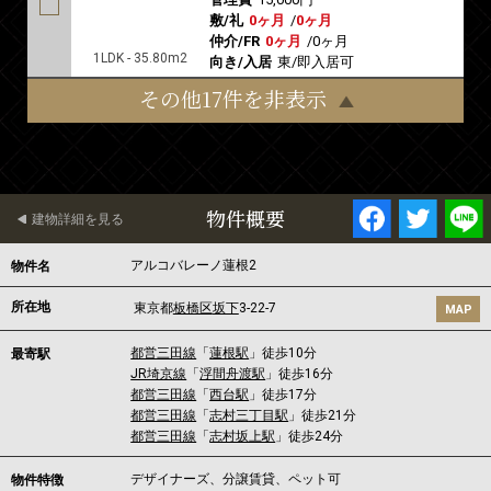
敷/礼
0ヶ月
/
0ヶ月
仲介/FR
0ヶ月
/
0ヶ月
1LDK - 35.80m2
向き/入居
東/即入居可
その他17件を非表示
物件概要
建物詳細を見る
アルコバレーノ蓮根2
物件名
所在地
東京都
板橋区
坂下
3-22-7
MAP
都営三田線
「
蓮根駅
」徒歩10分
最寄駅
JR埼京線
「
浮間舟渡駅
」徒歩16分
都営三田線
「
西台駅
」徒歩17分
都営三田線
「
志村三丁目駅
」徒歩21分
都営三田線
「
志村坂上駅
」徒歩24分
デザイナーズ、分譲賃貸、ペット可
物件特徴