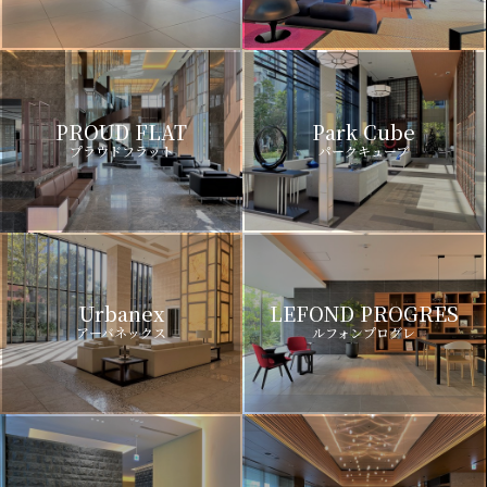
PROUD FLAT
Park Cube
プラウドフラット
パークキューブ
Urbanex
LEFOND PROGRES
アーバネックス
ルフォンプログレ