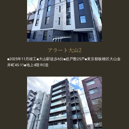
アラート大山2
■2025年11月竣工■大山駅徒歩6分■総戸数25戸■東京都板橋区大山金
井町45-11■地上4階 RC造