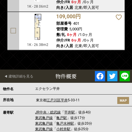
仲介/FR
0ヶ月
/
0ヶ月
1K - 28.06m2
向き/入居
北東/即入居可
109,000円
部屋番号
401
管理費
5,000円
敷/礼
0ヶ月
/
1.0ヶ月
仲介/FR
0ヶ月
/
0ヶ月
1K - 26.38m2
向き/入居
北東/即入居可
物件概要
建物詳細を見る
エクセラン平井
物件名
所在地
東京都
江戸川区
平井
5-33-11
MAP
JR中央・総武線
「
平井駅
」徒歩4分
最寄駅
東武亀戸線
「
亀戸駅
」徒歩17分
東武亀戸線
「
亀戸水神駅
」徒歩20分
東武亀戸線
「
小村井駅
」徒歩25分