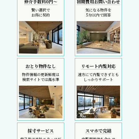
仲介手数料0円～
初期費用お問い合わせ
賢い選択で
気になる物件を
お得に契約
5分以内で回答
おとり物件なし
リモート内覧対応
物件情報の更新鮮度は
遠方にて内覧できずとも
検索サイトでは高水準
しっかりサポート
採寸サービス
スマホで完結
申込後は当社スタッフが
内覧現地待ち合わせ