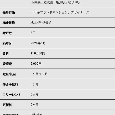
JR中央・総武線
「
亀戸駅
」徒歩30分
REIT系ブランドマンション、デザイナーズ
物件特徴
地上4階 鉄骨造
構造規模
8戸
総戸数
2026年6月
築年月
110,000
円
賃料
5,000円
管理費
0ヶ月
/
1ヶ月
敷金/礼金
0ヶ月
仲介手数料
0ヶ月
フリーレント
0ヶ月
更新料