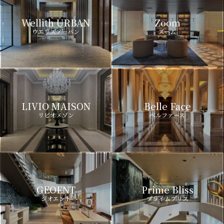
Wellith URBAN
Zoom
ウエリスアーバン
ズーム
LIVIO MAISON
Belle Face
リビオメゾン
ベルファース
GEOENT
Prime Bliss
ジオエント
プライムブリス