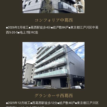
コンフォリア中葛西
■2026年2月竣工■葛西駅徒歩4分■総戸数84戸■東京都江戸川区中葛
西5-20-5■地上7階 RC造
グランカーサ西葛西
■2025年12月竣工■西葛西駅徒歩12分■総戸数40戸■東京都江戸川区