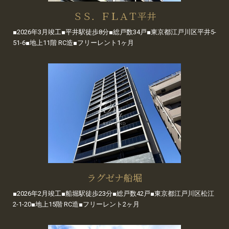
ＳＳ．ＦＬＡＴ平井
■2026年3月竣工■平井駅徒歩8分■総戸数34戸■東京都江戸川区平井5-
51-6■地上11階 RC造■フリーレント1ヶ月
ラグゼナ船堀
■2026年2月竣工■船堀駅徒歩23分■総戸数42戸■東京都江戸川区松江
2-1-20■地上15階 RC造■フリーレント2ヶ月