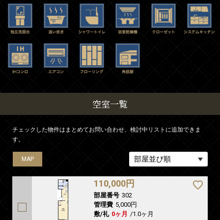
空室一覧
チェックした物件はまとめてお問い合わせ、検討中リストに追加できま
す。
MAP
MAP
110,000円
部屋番号
302
管理費
5,000円
敷/礼
0ヶ月
/
1.0ヶ月