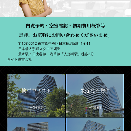
内覧予約・空室確認・初期費用概算等
是非、お気軽にお問い合わせくださいませ。
〒103-0012 東京都中央区日本橋堀留町 1-8-11
日本橋人形町スクエア 3階
最寄駅：日比谷線・浅草線「人形町駅」徒歩3分
サイト運営会社
検討中リスト
最近見た物件
一覧を表示
一覧を表示