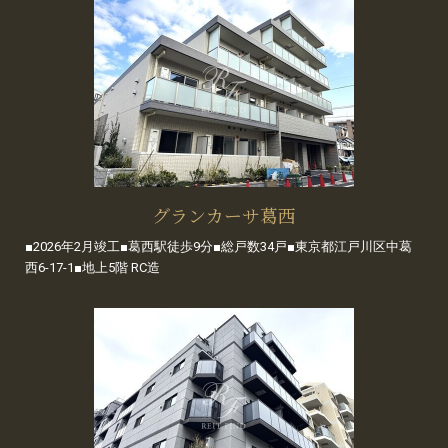
グランカーサ葛西
■2026年2月竣工■葛西駅徒歩9分■総戸数34戸■東京都江戸川区中葛
西6-17-1■地上5階 RC造