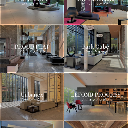
コンフォリア
ザ・パークハビオ
PROUD FLAT
Park Cube
プラウドフラット
パークキューブ
Urbanex
LEFOND PROGRES
アーバネックス
ルフォンプログレ