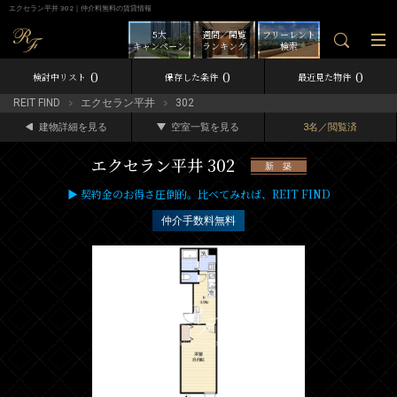
エクセラン平井 302｜仲介料無料の賃貸情報
5大
週間／閲覧
フリーレント
キャンペーン
ランキング
検索
0
0
0
検討中リスト
保存した条件
最近見た物件
REIT FIND
エクセラン平井
302
建物詳細を見る
空室一覧を見る
3名／閲覧済
エクセラン平井 302
新 築
▶ 契約金のお得さ圧倒的。比べてみれば、REIT FIND
仲介手数料無料