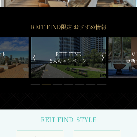
REIT FIND限定 おすすめ情報
ND
リアルタイム
新
ペーン
更新一覧チェック
REIT FIND
STYLE