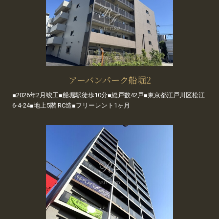
アーバンパーク船堀2
■2026年2月竣工■船堀駅徒歩10分■総戸数42戸■東京都江戸川区松江
6-4-24■地上5階 RC造■フリーレント1ヶ月