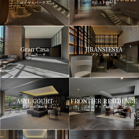
ロイヤルパークス
クレストコート
Gran Casa
BRANSIESTA
グランカーサ
ブランシエスタ
ASYL COURT
FRONTIER RESIDENCE
アジールコート
フロンティアレジデンス