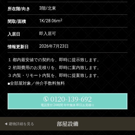
3階/北東
所在階/向き
2
1K/28.06m
間取/面積
即入居可
入居日
2026年7月23日
情報更新日
１.都内最安値での契約を、即時に提示致します。
２.初期費用のお見積りを、即時に案内致します。
３.内覧・リモート内覧を、即時に提案致します。
■全部屋対象／仲介手数料無料
0120-139-692
電話受付 24時間 年中無休 即日お見積り
部屋設備
建物詳細を見る