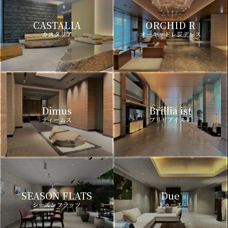
CASTALIA
ORCHID R
カスタリア
オーキッドレジデンス
Dimus
Brillia ist
ディームス
ブリリアイスト
SEASON FLATS
Due
シーズンフラッツ
ドゥーエ