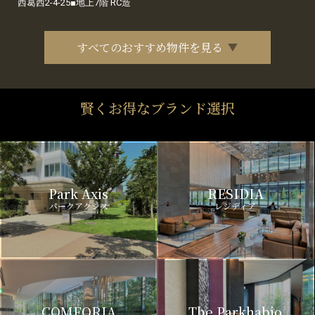
西葛西2-4-25■地上7階 RC造
すべてのおすすめ物件を見る
賢くお得なブランド選択
Park Axis
RESIDIA
パークアクシス
レジディア
COMFORIA
The Parkhabio