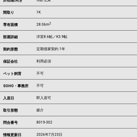
3階/北東
所在階/向き
1K
間取り
2
28.06m
専有面積
洋室8.6帖／K3.9帖
部屋詳細
定期借家契約 1年
契約形態
利用必須
保証会社
不可
ペット飼育
不可
SOHO・事務所
即入居可
入居日
媒介
取引形態
8019-302
問合番号
2026年7月23日
情報更新日