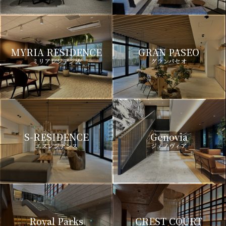
MYRIA RESIDENCE
GRAN PASEO
ミリアレジデンス
グランパセオ
S-RESIDENCE
Genovia
エスレジデンス
ジェノヴィア
Royal Parks
CREST COURT