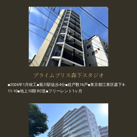
プライムブリス森下スタジオ
■2026年1月竣工■菊川駅徒歩4分■総戸数16戸■東京都江東区森下4-
11-10■地上10階 RC造■フリーレント1ヶ月