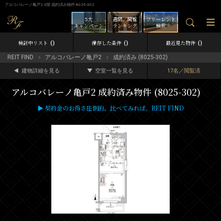
アルコバレーノ亀戸2 3階 成約済み物件 8025-302
5大
週間／閲覧
フリーレント
キャンペーン
ランキング
検索
0
0
0
検討中リスト
保存した条件
最近見た物件
REIT FIND
アルコバレーノ亀戸2
成約済み (8025-302)
建物詳細を見る
空室一覧を見る
17名／閲覧済
アルコバレーノ亀戸2 成約済み物件 (8025-302)
▶ 契約金のお得さ圧倒的。比べてみれば、REIT FIND