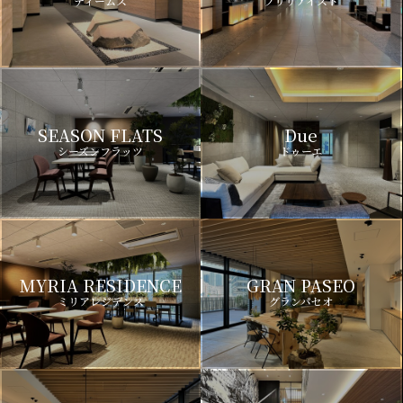
ディームス
ブリリアイスト
SEASON FLATS
Due
シーズンフラッツ
ドゥーエ
MYRIA RESIDENCE
GRAN PASEO
ミリアレジデンス
グランパセオ