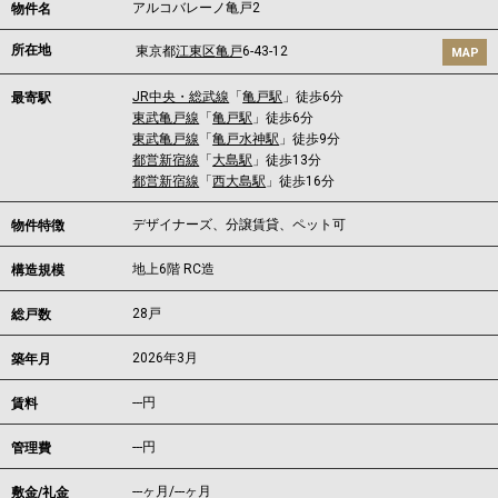
アルコバレーノ亀戸2
物件名
所在地
東京都
江東区
亀戸
6-43-12
MAP
JR中央・総武線
「
亀戸駅
」徒歩6分
最寄駅
東武亀戸線
「
亀戸駅
」徒歩6分
東武亀戸線
「
亀戸水神駅
」徒歩9分
都営新宿線
「
大島駅
」徒歩13分
都営新宿線
「
西大島駅
」徒歩16分
デザイナーズ、分譲賃貸、ペット可
物件特徴
地上6階 RC造
構造規模
28戸
総戸数
2026年3月
築年月
---
円
賃料
---円
管理費
---ヶ月
/
---ヶ月
敷金/礼金