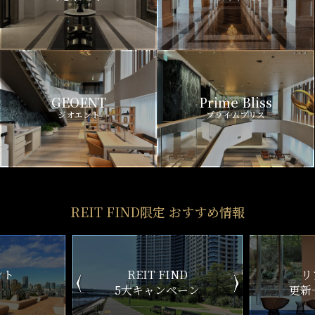
GEOENT
Prime Bliss
ジオエント
プライムブリス
REIT FIND限定 おすすめ情報
IT FIND
リアルタイム
キャンペーン
更新一覧チェック