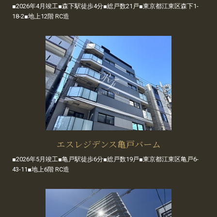
■2026年4月竣工■森下駅徒歩4分■総戸数21戸■東京都江東区森下1-
18-2■地上12階 RC造
エスレジデンス亀戸バーム
■2026年5月竣工■亀戸駅徒歩6分■総戸数19戸■東京都江東区亀戸6-
43-11■地上6階 RC造