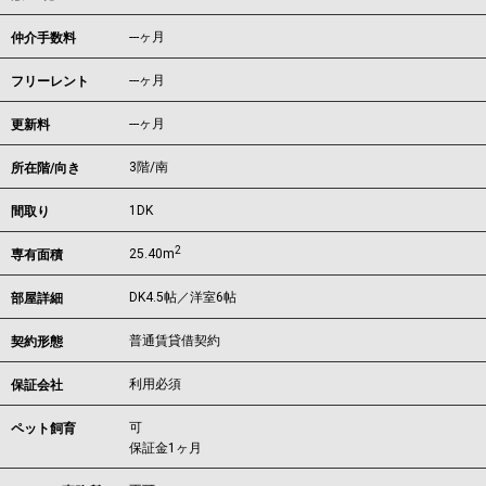
---ヶ月
仲介手数料
---ヶ月
フリーレント
---ヶ月
更新料
3階/南
所在階/向き
1DK
間取り
2
25.40m
専有面積
DK4.5帖／洋室6帖
部屋詳細
普通賃貸借契約
契約形態
利用必須
保証会社
可
ペット飼育
保証金1ヶ月