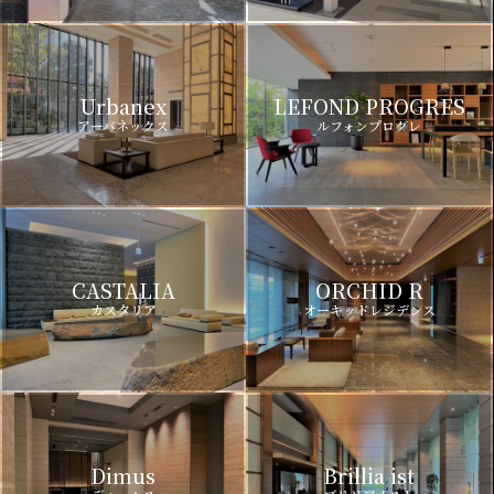
Urbanex
LEFOND PROGRES
アーバネックス
ルフォンプログレ
CASTALIA
ORCHID R
カスタリア
オーキッドレジデンス
Dimus
Brillia ist