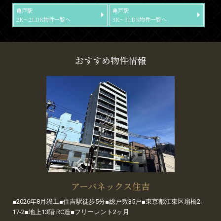
亀戸駅
亀戸駅
2K～2LDK物件一覧へ
3K～3LDK物件一覧へ
おすすめ物件情報
アーバネックス住吉
■2026年8月竣工■住吉駅徒歩5分■総戸数35戸■東京都江東区扇橋2-
17-2■地上13階 RC造■フリーレント2ヶ月