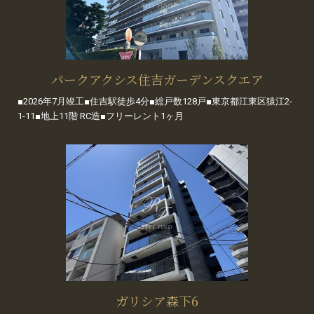
パークアクシス住吉ガーデンスクエア
■2026年7月竣工■住吉駅徒歩4分■総戸数128戸■東京都江東区猿江2-
1-11■地上11階 RC造■フリーレント1ヶ月
ガリシア森下6