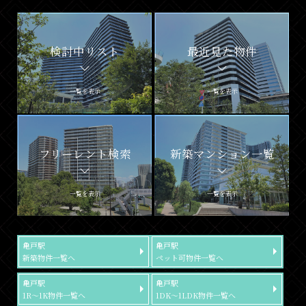
検討中リスト
最近見た物件
一覧を表示
一覧を表示
フリーレント検索
新築マンション一覧
一覧を表示
一覧を表示
亀戸駅
亀戸駅
新築物件一覧へ
ペット可物件一覧へ
亀戸駅
亀戸駅
1R～1K物件一覧へ
1DK～1LDK物件一覧へ