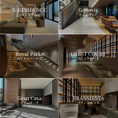
S-RESIDENCE
Genovia
エスレジデンス
ジェノヴィア
Royal Parks
CREST COURT
ロイヤルパークス
クレストコート
Gran Casa
BRANSIESTA
グランカーサ
ブランシエスタ