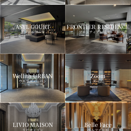
ASYL COURT
FRONTIER RESIDENCE
アジールコート
フロンティアレジデンス
Wellith URBAN
Zoom
ウエリスアーバン
ズーム
LIVIO MAISON
Belle Face
リビオメゾン
ベルファース