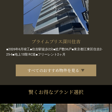
プライムブリス深川住吉
■2026年6月竣工■住吉駅徒歩2分■総戸数36戸■東京都江東区住吉2-
25-6■地上13階 RC造■フリーレント2ヶ月
すべてのおすすめ物件を見る
賢くお得なブランド選択