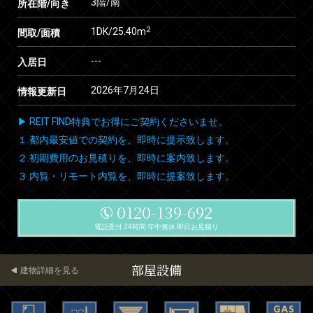
3階/南
所在階/向き
2
1DK/25.40m
間取/面積
---
入居日
2026年7月24日
情報更新日
▶ REIT FIND特典でお得にご契約くださいませ。
１.都内最安値での契約を、即時に提示致します。
２.初期費用のお見積りを、即時に案内致します。
３.内覧・リモート内覧を、即時に提案致します。
0120-139-692
電話受付 24時間 年中無休 即日お見積り
部屋設備
建物詳細を見る