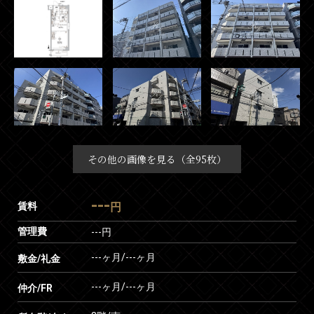
その他の画像を見る（全95枚）
---
賃料
円
管理費
---円
---ヶ月
/
---ヶ月
敷金/礼金
---ヶ月
/
---ヶ月
仲介/FR