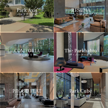
Park Axis
RESIDIA
パークアクシス
レジディア
COMFORIA
The Parkhabio
コンフォリア
ザ・パークハビオ
PROUD FLAT
Park Cube
プラウドフラット
パークキューブ