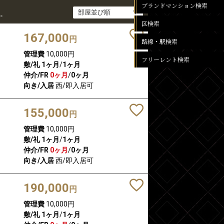
ブランドマンション検索
。
区検索
167,000
円
路線・駅検索
管理費
10,000円
フリーレント検索
敷/礼
1ヶ月
/
1ヶ月
仲介/FR
0ヶ月
/
0ヶ月
向き/入居
西/即入居可
155,000
円
管理費
10,000円
敷/礼
1ヶ月
/
1ヶ月
仲介/FR
0ヶ月
/
0ヶ月
向き/入居
西/即入居可
190,000
円
管理費
10,000円
敷/礼
1ヶ月
/
1ヶ月