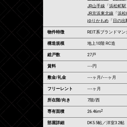
JR山手線
「
浜松町駅
JR京浜東北線
「
浜松
ゆりかもめ
「
日の出
物件特徴
REIT系ブランドマ
構造規模
地上10階 RC造
総戸数
27戸
賃料
---
円
敷金/礼金
---ヶ月
/
---ヶ月
フリーレント
---ヶ月
所在階/向き
7階/西
2
専有面積
26.46m
部屋詳細
DK5.5帖／洋室3.2帖