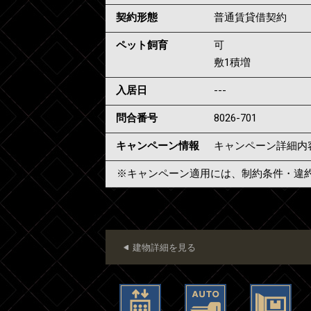
契約形態
普通賃貸借契約
ペット飼育
可
敷1積増
入居日
---
問合番号
8026-701
キャンペーン情報
キャンペーン詳細内
※キャンペーン適用には、制約条件・違
建物詳細を見る