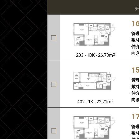
チ
1
管
敷/
仲介
向き
2
203 - 1DK - 26.73m
1
管
敷/
仲介
向き
2
402 - 1K - 22.71m
1
管
敷/