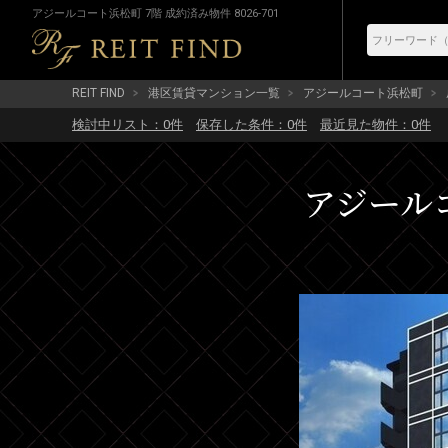
アジールコート浜松町 7階 成約済み物件 8026-701
REIT FIND
港区賃貸マンション一覧
アジールコート浜松町
検討中リスト：
0
件
保存した条件：
0
件
最近見た物件：
0
件
アジールコ