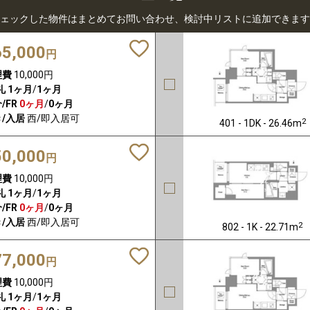
ェックした物件はまとめてお問い合わせ、検討中リストに追加できます
65,000
円
理費
10,000円
礼
1ヶ月
/
1ヶ月
/FR
0ヶ月
/
0ヶ月
/入居
西/即入居可
2
401 - 1DK - 26.46m
50,000
円
理費
10,000円
礼
1ヶ月
/
1ヶ月
/FR
0ヶ月
/
0ヶ月
/入居
西/即入居可
2
802 - 1K - 22.71m
77,000
円
理費
10,000円
礼
1ヶ月
/
1ヶ月