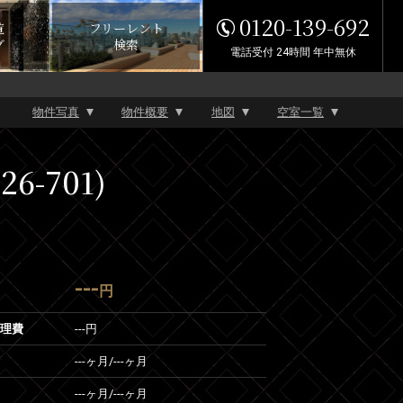
0120-139-692
覧
フリーレント
グ
検索
電話受付 24時間 年中無休
物件写真
物件概要
地図
空室一覧
-701)
---
円
管理費
---円
---ヶ月
/
---ヶ月
---ヶ月
/
---ヶ月