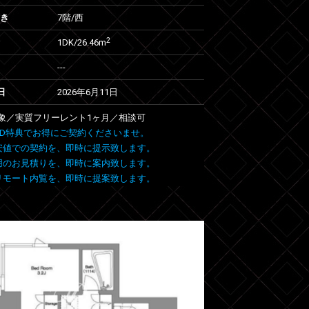
向き
7階/西
2
1DK/26.46m
---
日
2026年6月11日
象／実質フリーレント1ヶ月／相談可
 FIND特典でお得にご契約くださいませ。
安値での契約を、即時に提示致します。
用のお見積りを、即時に案内致します。
リモート内覧を、即時に提案致します。