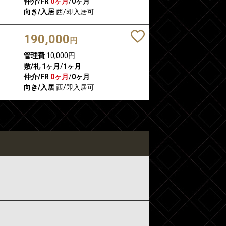
仲介/FR
0ヶ月
/
0ヶ月
向き/入居
西/即入居可
190,000
円
管理費
10,000円
敷/礼
1ヶ月
/
1ヶ月
仲介/FR
0ヶ月
/
0ヶ月
向き/入居
西/即入居可