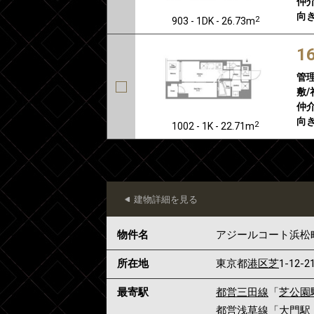
仲介
向き
2
903 - 1DK - 26.73m
1
管
敷/
仲介
向き
2
1002 - 1K - 22.71m
建物詳細を見る
物件名
アジールコート浜松
所在地
東京都
港区
芝
1-12-2
最寄駅
都営三田線
「
芝公園
都営浅草線
「
大門駅