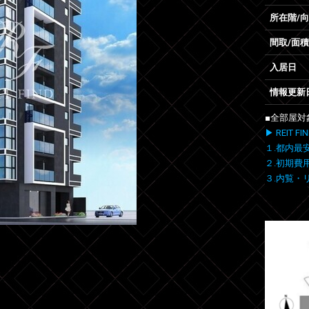
所在階/
間取/面積
入居日
情報更新
■全部屋対
▶ REIT
１.都内最
２.初期費
３.内覧・