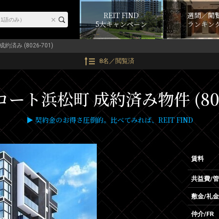
REIT FIND
週間／閲
5大キャンペーン
ランキン
成約済み (8026-701)
8名／閲覧済
ート浜松町 成約済み物件 (8026
▶ 契約金のお得さ圧倒的。比べてみれば、REIT FIND
賃料
共益費/
敷金/礼金
仲介/FR