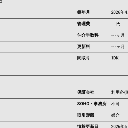
造
築年月
2026年
管理費
---円
仲介手数料
---ヶ月
更新料
---ヶ月
間取り
1DK
保証会社
利用必
SOHO・事務所
不可
取引形態
媒介
情報更新日
2026年