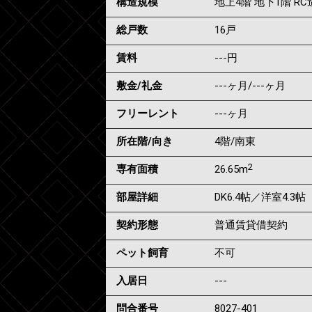
構造規模
地上4階 地下1階 RC
総戸数
16戸
賃料
---
円
敷金/礼金
---ヶ月
/
---ヶ月
フリーレント
---ヶ月
所在階/向き
4階/南東
2
専有面積
26.65m
部屋詳細
DK6.4帖／洋室4.3帖
契約形態
普通賃貸借契約
ペット飼育
不可
入居日
---
問合番号
8027-401