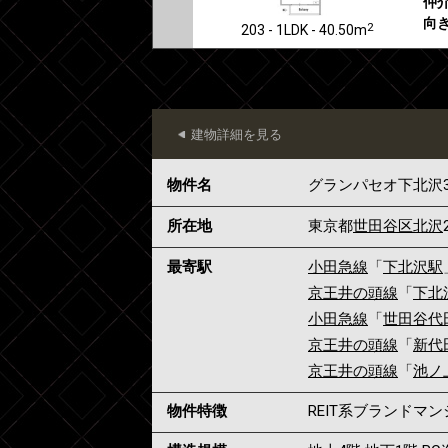
仲介
向き
2
203 - 1LDK - 40.50m
建物詳細を見る
物件名
グランパセオ下北沢
所在地
東京都
世田谷区
北沢
最寄駅
小田急線
「
下北沢駅
京王井の頭線
「
下北
小田急線
「
世田谷代
京王井の頭線
「
新代
京王井の頭線
「
池ノ
物件特徴
REIT系ブランドマ