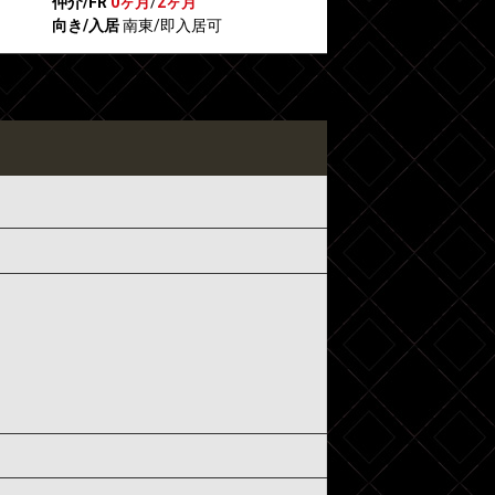
仲介/FR
0ヶ月
/
2ヶ月
向き/入居
南東/即入居可