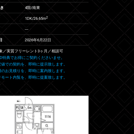
向き
4階/南東
2
1DK/26.65m
---
日
2026年6月22日
象／実質フリーレント3ヶ月／相談可
 FIND特典でお得にご契約くださいませ。
安値での契約を、即時に提示致します。
用のお見積りを、即時に案内致します。
リモート内覧を、即時に提案致します。