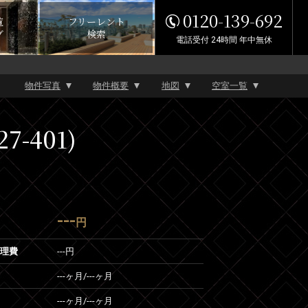
0120-139-692
覧
フリーレント
グ
検索
電話受付 24時間 年中無休
物件写真
物件概要
地図
空室一覧
-401)
---
円
管理費
---円
---ヶ月
/
---ヶ月
---ヶ月
/
---ヶ月