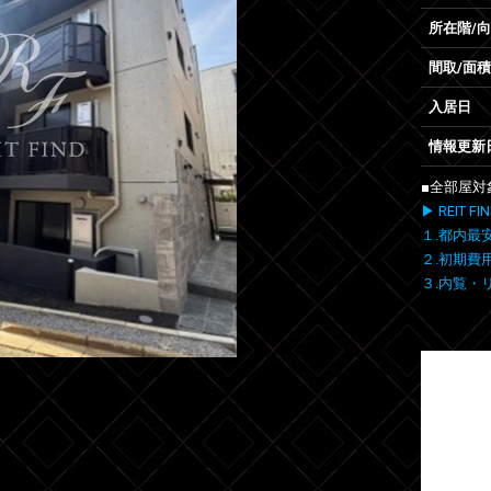
所在階/
間取/面積
入居日
情報更新
■全部屋対
▶ REIT
１.都内最
２.初期費
３.内覧・