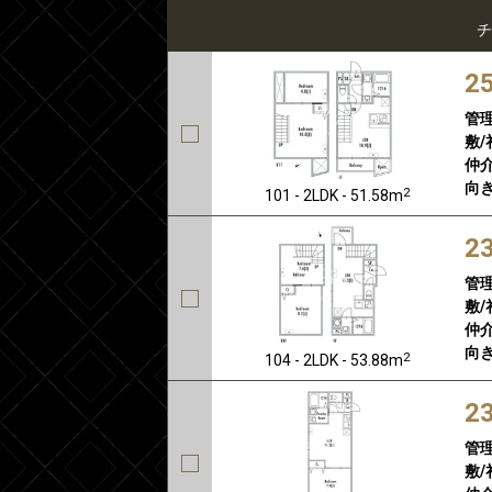
チ
2
管
敷/
仲介
向き
2
101 - 2LDK - 51.58m
2
管
敷/
仲介
向き
2
104 - 2LDK - 53.88m
2
管
敷/