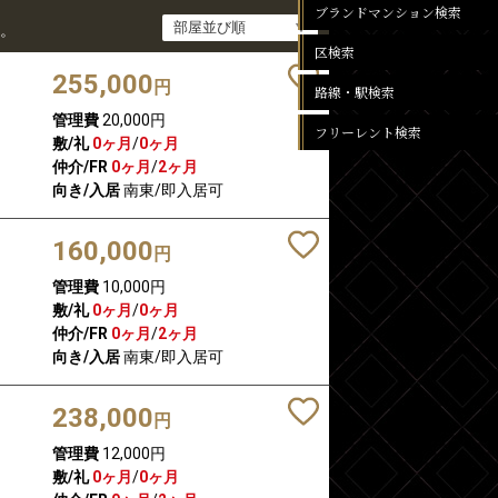
ブランドマンション検索
。
区検索
255,000
円
路線・駅検索
管理費
20,000円
フリーレント検索
敷/礼
0ヶ月
/
0ヶ月
仲介/FR
0ヶ月
/
2ヶ月
向き/入居
南東/即入居可
160,000
円
管理費
10,000円
敷/礼
0ヶ月
/
0ヶ月
仲介/FR
0ヶ月
/
2ヶ月
向き/入居
南東/即入居可
238,000
円
管理費
12,000円
敷/礼
0ヶ月
/
0ヶ月