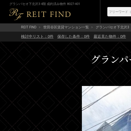
グランパセオ下北沢3 4階 成約済み物件 8027-401
REIT FIND
世田谷区賃貸マンション一覧
グランパセオ下北沢3
検討中リスト：
0
件
保存した条件：
0
件
最近見た物件：
0
件
グランパセ