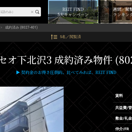
REIT FIND
週間／閲
5大キャンペーン
ランキン
成約済み (8027-401)
5名／閲覧済
オ下北沢3 成約済み物件 (8027
▶ 契約金のお得さ圧倒的。比べてみれば、REIT FIND
賃料
共益費/
敷金/礼金
仲介/FR