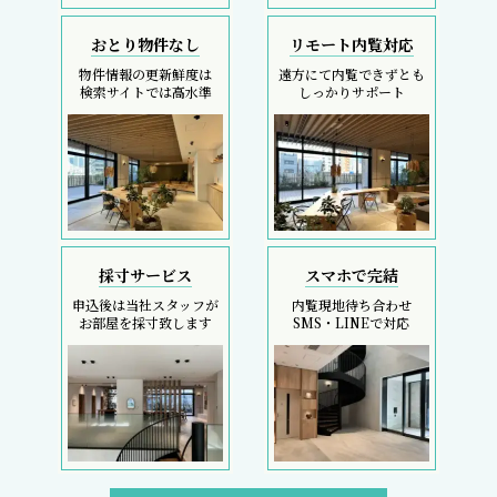
おとり物件なし
リモート内覧対応
物件情報の更新鮮度は
遠方にて内覧できずとも
検索サイトでは高水準
しっかりサポート
採寸サービス
スマホで完結
申込後は当社スタッフが
内覧現地待ち合わせ
お部屋を採寸致します
SMS・LINEで対応