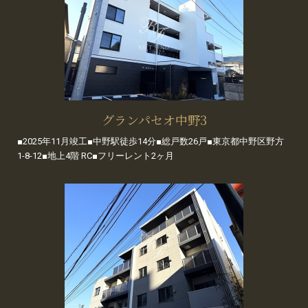
グランパセオ中野3
■2025年11月竣工■中野駅徒歩14分■総戸数26戸■東京都中野区野方
1-8-12■地上4階 RC■フリーレント2ヶ月