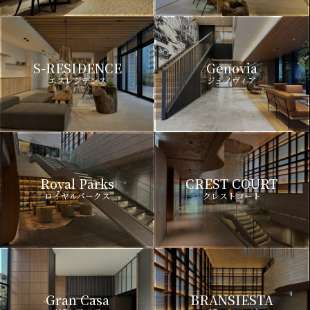
S-RESIDENCE
Genovia
エスレジデンス
ジェノヴィア
Royal Parks
CREST COURT
ロイヤルパークス
クレストコート
Gran Casa
BRANSIESTA