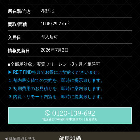
2階/北
所在階/向き
2
1LDK/29.27m
間取/面積
即入居可
入居日
2026年7月2日
情報更新日
■全部屋対象／実質フリーレント3ヶ月／相談可
▶ REIT FIND特典でお得にご契約くださいませ。
１.都内最安値での契約を、即時に提示致します。
２.初期費用のお見積りを、即時に案内致します。
３.内覧・リモート内覧を、即時に提案致します。
0120-139-692
電話受付 24時間 年中無休 即日お見積り
部屋設備
建物詳細を見る