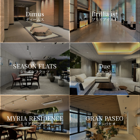
Dimus
Brillia ist
ディームス
ブリリアイスト
SEASON FLATS
Due
シーズンフラッツ
ドゥーエ
MYRIA RESIDENCE
GRAN PASEO
ミリアレジデンス
グランパセオ