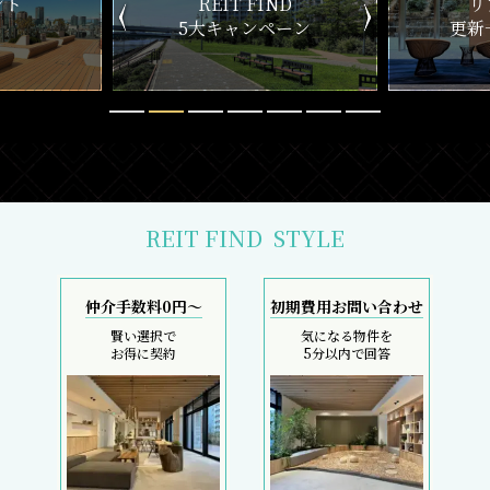
ND
リアルタイム
新
ペーン
更新一覧チェック
REIT FIND
STYLE
仲介手数料0円～
初期費用お問い合わせ
賢い選択で
気になる物件を
お得に契約
5分以内で回答