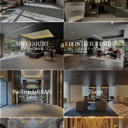
グランカーサ
ブランシエスタ
ASYL COURT
FRONTIER RESIDENCE
アジールコート
フロンティアレジデンス
Wellith URBAN
Zoom
ウエリスアーバン
ズーム