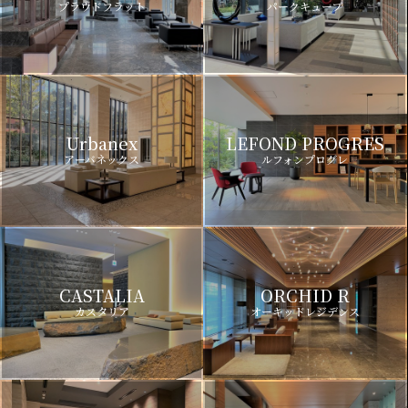
プラウドフラット
パークキューブ
Urbanex
LEFOND PROGRES
アーバネックス
ルフォンプログレ
CASTALIA
ORCHID R
カスタリア
オーキッドレジデンス