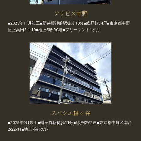
アリビス中野
■2025年11月竣工■新井薬師前駅徒歩10分■総戸数34戸■東京都中野
区上高田2-1-10■地上5階 RC造■フリーレント1ヶ月
スパシエ幡ヶ谷
■2025年9月竣工■幡ヶ谷駅徒歩11分■総戸数62戸■東京都中野区南台
2-22-11■地上7階 RC造