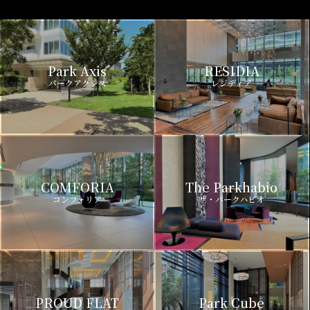
Park Axis
RESIDIA
パークアクシス
レジディア
COMFORIA
The Parkhabio
コンフォリア
ザ・パークハビオ
PROUD FLAT
Park Cube