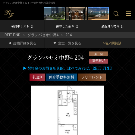
グランパセオ中野4 204｜仲介料無料の賃貸情報
5大
週間／閲覧
フリーレント
キャンペーン
ランキング
検索
0
0
0
検討中リスト
保存した条件
最近見た物件
REIT FIND
グランパセオ中野4
204
建物詳細を見る
空室一覧を見る
5名／閲覧済
新 築
グランパセオ中野4 204
還元率UP
▶ 契約金のお得さ圧倒的。比べてみれば、REIT FIND
礼金0
仲介手数料無料
フリーレント