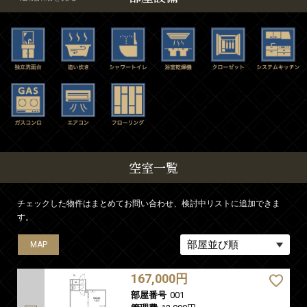
空室一覧
チェックした物件はまとめてお問い合わせ、検討中リストに追加できま
す。
MAP
MAP
MAP
MAP
MAP
MAP
MAP
167,000円
部屋番号
001