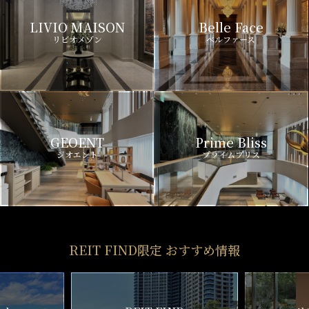
LIVIO MAISON
Belle Face
リビオメゾン
ベルファース
GEOENT
Prime Bliss
ジオエント
プライムブリス
REIT FIND限定 おすすめ情報