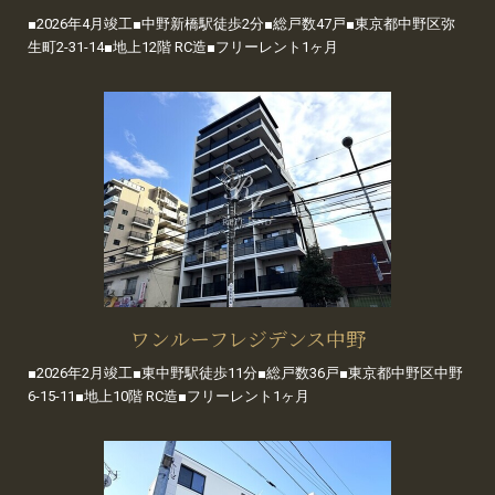
■2026年4月竣工■中野新橋駅徒歩2分■総戸数47戸■東京都中野区弥
生町2-31-14■地上12階 RC造■フリーレント1ヶ月
ワンルーフレジデンス中野
■2026年2月竣工■東中野駅徒歩11分■総戸数36戸■東京都中野区中野
6-15-11■地上10階 RC造■フリーレント1ヶ月