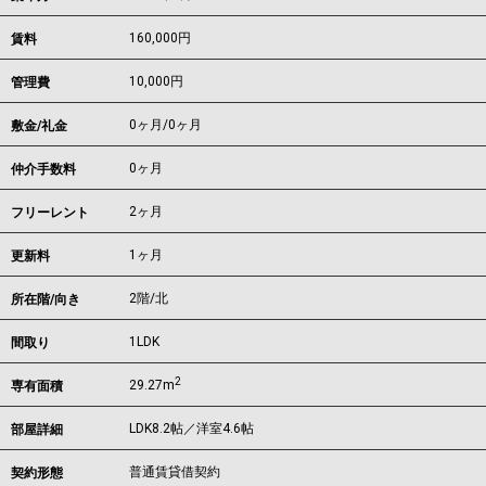
160,000
円
賃料
10,000円
管理費
0ヶ月
/
0ヶ月
敷金/礼金
0ヶ月
仲介手数料
2ヶ月
フリーレント
1ヶ月
更新料
2階/北
所在階/向き
1LDK
間取り
2
29.27m
専有面積
LDK8.2帖／洋室4.6帖
部屋詳細
普通賃貸借契約
契約形態