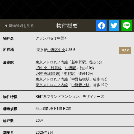
物件概要
建物詳細を見る
グランパセオ中野4
物件名
所在地
東京都
中野区
中央
4-35-5
MAP
東京メトロ丸ノ内線
「
新中野駅
」徒歩6分
最寄駅
JR中央・総武線
「
中野駅
」徒歩10分
JR中央線(快速)
「
中野駅
」徒歩10分
東京メトロ丸ノ内線
「
中野新橋駅
」徒歩18分
東京メトロ丸ノ内線
「
中野坂上駅
」徒歩19分
REIT系ブランドマンション、デザイナーズ
物件特徴
地上3階 地下1階 RC造
構造規模
20戸
総戸数
2026年3月
築年月