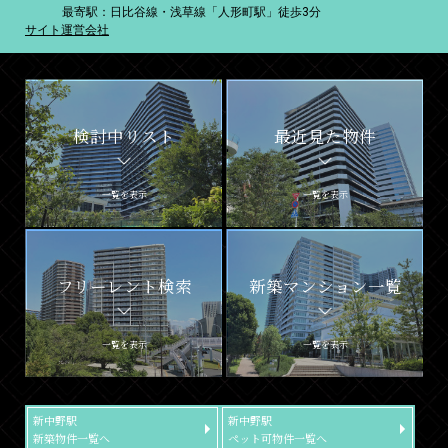
最寄駅：日比谷線・浅草線「人形町駅」徒歩3分
サイト運営会社
検討中リスト
最近見た物件
一覧を表示
一覧を表示
フリーレント検索
新築マンション一覧
一覧を表示
一覧を表示
新中野駅
新中野駅
新築物件一覧へ
ペット可物件一覧へ