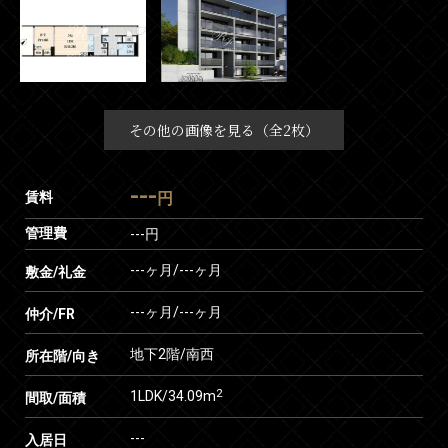
その他の画像を見る（全2枚）
---
賃料
円
管理費
---円
---ヶ月
/
---ヶ月
敷金/礼金
---ヶ月
/
---ヶ月
仲介/FR
地下2階/南西
所在階/向き
2
1LDK/34.09m
間取/面積
---
入居日