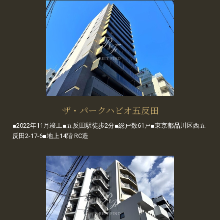
ザ・パークハビオ五反田
■2022年11月竣工■五反田駅徒歩2分■総戸数61戸■東京都品川区西五
反田2-17-6■地上14階 RC造