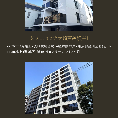
グランパセオ大崎戸越銀座1
■2026年1月竣工■大崎駅徒歩9分■総戸数12戸■東京都品川区西品川3-
14-3■地上4階 地下1階 RC造■フリーレント2ヶ月