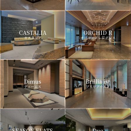
CASTALIA
ORCHID R
カスタリア
オーキッドレジデンス
Dimus
Brillia ist
ディームス
ブリリアイスト
SEASON FLATS
Due