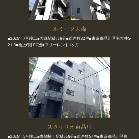
ルミーク大森
■2026年7月竣工■大森駅徒歩8分■総戸数32戸■東京都品川区南大井5-
21-8■地上8階 RC造■フリーレント1ヶ月
スタイリオ東品川
■2026年5月竣工■青物横丁駅徒歩8分■総戸数57戸■東京都品川区東