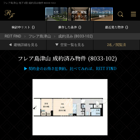
フレア島津山 地下2階 成約済み物件 8033-102
5大
週間／閲覧
フリーレント
キャンペーン
ランキング
検索
0
0
0
検討中リスト
保存した条件
最近見た物件
REIT FIND
フレア島津山
成約済み (8033-102)
建物詳細を見る
空室一覧を見る
2名／閲覧済
フレア島津山 成約済み物件 (8033-102)
▶ 契約金のお得さ圧倒的。比べてみれば、REIT FIND