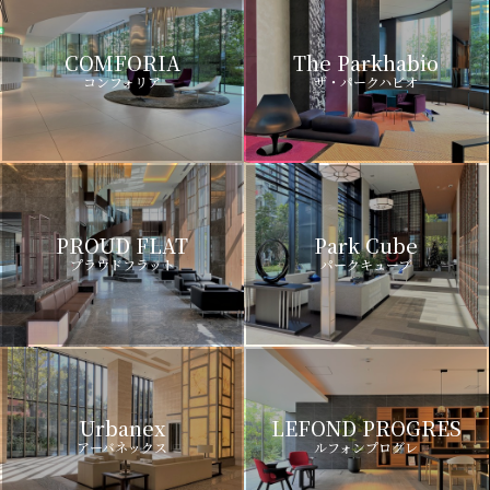
COMFORIA
The Parkhabio
コンフォリア
ザ・パークハビオ
PROUD FLAT
Park Cube
プラウドフラット
パークキューブ
Urbanex
LEFOND PROGRES
アーバネックス
ルフォンプログレ