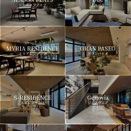
シーズンフラッツ
ドゥーエ
MYRIA RESIDENCE
GRAN PASEO
ミリアレジデンス
グランパセオ
S-RESIDENCE
Genovia
エスレジデンス
ジェノヴィア