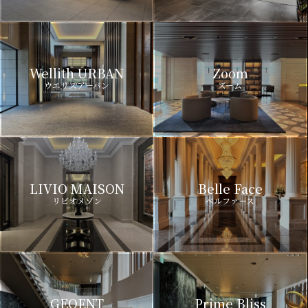
Wellith URBAN
Zoom
ウエリスアーバン
ズーム
LIVIO MAISON
Belle Face
リビオメゾン
ベルファース
GEOENT
Prime Bliss