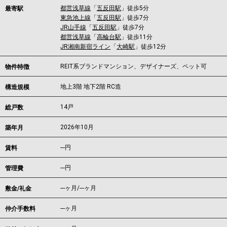
都営浅草線
「
五反田駅
」徒歩5分
最寄駅
東急池上線
「
五反田駅
」徒歩7分
JR山手線
「
五反田駅
」徒歩7分
都営浅草線
「
高輪台駅
」徒歩11分
JR湘南新宿ライン
「
大崎駅
」徒歩12分
REIT系ブランドマンション、デザイナーズ、ペット可
物件特徴
地上3階 地下2階 RC造
構造規模
14戸
総戸数
2026年10月
築年月
---
円
賃料
---円
管理費
---ヶ月
/
---ヶ月
敷金/礼金
---ヶ月
仲介手数料