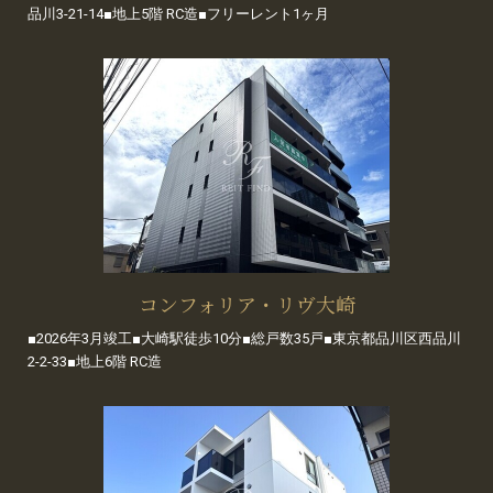
品川3-21-14■地上5階 RC造■フリーレント1ヶ月
コンフォリア・リヴ大崎
■2026年3月竣工■大崎駅徒歩10分■総戸数35戸■東京都品川区西品川
2-2-33■地上6階 RC造