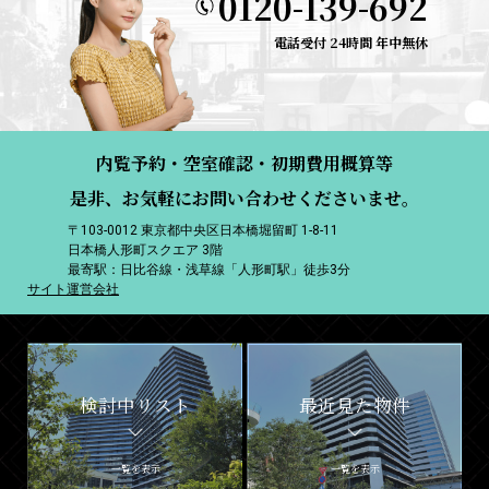
0120-139-692
電話受付 24時間 年中無休
内覧予約・空室確認・初期費用概算等
是非、お気軽にお問い合わせくださいませ。
〒103-0012 東京都中央区日本橋堀留町 1-8-11
日本橋人形町スクエア 3階
最寄駅：日比谷線・浅草線「人形町駅」徒歩3分
サイト運営会社
検討中リスト
最近見た物件
一覧を表示
一覧を表示