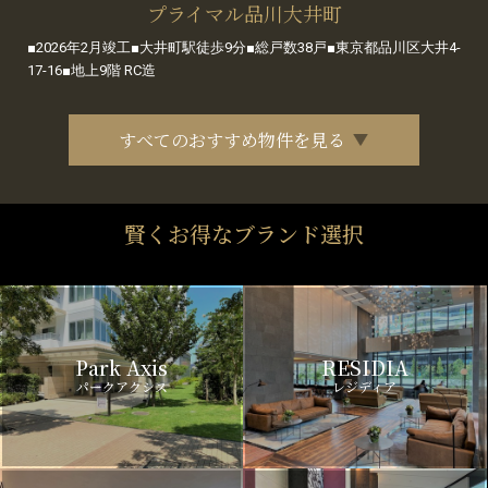
プライマル品川大井町
■2026年2月竣工■大井町駅徒歩9分■総戸数38戸■東京都品川区大井4-
17-16■地上9階 RC造
すべてのおすすめ物件を見る
賢くお得なブランド選択
Park Axis
RESIDIA
パークアクシス
レジディア