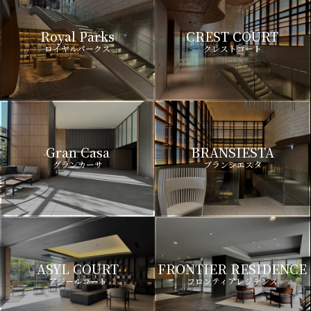
Royal Parks
CREST COURT
ロイヤルパークス
クレストコート
Gran Casa
BRANSIESTA
グランカーサ
ブランシエスタ
ASYL COURT
FRONTIER RESIDENCE
アジールコート
フロンティアレジデンス