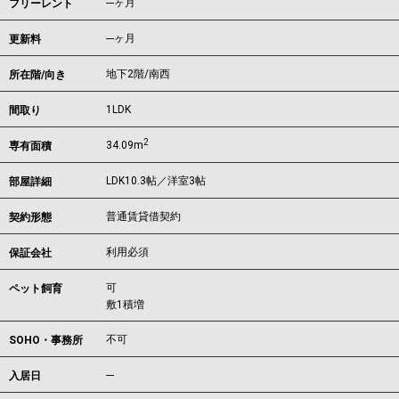
---ヶ月
フリーレント
---ヶ月
更新料
地下2階/南西
所在階/向き
1LDK
間取り
2
34.09m
専有面積
LDK10.3帖／洋室3帖
部屋詳細
普通賃貸借契約
契約形態
利用必須
保証会社
可
ペット飼育
敷1積増
不可
SOHO・事務所
---
入居日