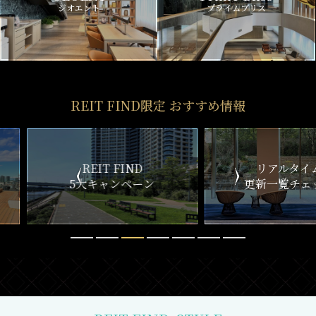
ジオエント
プライムブリス
REIT FIND限定 おすすめ情報
ND
リアルタイム
新
ペーン
更新一覧チェック