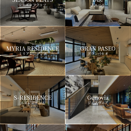
シーズンフラッツ
ドゥーエ
MYRIA RESIDENCE
GRAN PASEO
ミリアレジデンス
グランパセオ
S-RESIDENCE
Genovia
エスレジデンス
ジェノヴィア