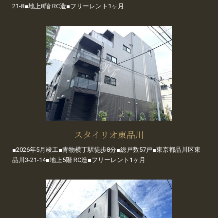
21-8■地上8階 RC造■フリーレント1ヶ月
スタイリオ東品川
■2026年5月竣工■青物横丁駅徒歩8分■総戸数57戸■東京都品川区東
品川3-21-14■地上5階 RC造■フリーレント1ヶ月