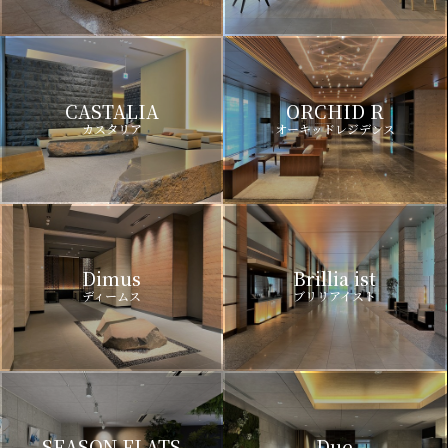
CASTALIA
ORCHID R
カスタリア
オーキッドレジデンス
Dimus
Brillia ist
ディームス
ブリリアイスト
SEASON FLATS
Due