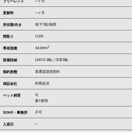
---ヶ月
フリーレント
---ヶ月
更新料
地下1階/南西
所在階/向き
1LDK
間取り
2
34.09m
専有面積
LDK10.3帖／洋室3帖
部屋詳細
普通賃貸借契約
契約形態
利用必須
保証会社
可
ペット飼育
敷1積増
不可
SOHO・事務所
---
入居日