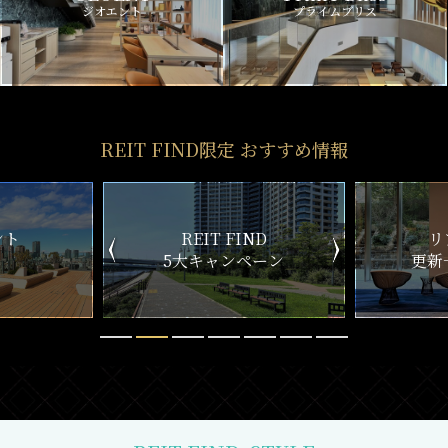
ジオエント
プライムブリス
REIT FIND限定 おすすめ情報
ND
リアルタイム
新
ペーン
更新一覧チェック