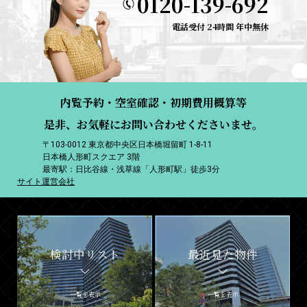
0120-139-692
電話受付 24時間 年中無休
内覧予約・空室確認・初期費用概算等
是非、お気軽にお問い合わせくださいませ。
〒103-0012 東京都中央区日本橋堀留町 1-8-11
日本橋人形町スクエア 3階
最寄駅：日比谷線・浅草線「人形町駅」徒歩3分
サイト運営会社
検討中リスト
最近見た物件
一覧を表示
一覧を表示