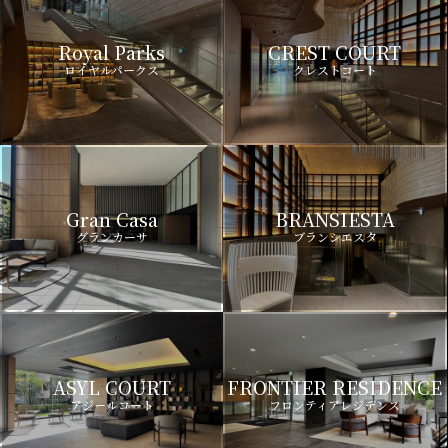
Royal Parks
CREST COURT
ロイヤルパークス
クレストコート
Gran Casa
BRANSIESTA
グランカーサ
ブランシエスタ
ASYL COURT
FRONTIER RESIDENCE
アジールコート
フロンティアレジデンス