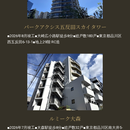
パークアクシス五反田スカイタワー
■2026年8月竣工■大崎広小路駅徒歩8分■総戸数183戸■東京都品川区
西五反田6-13-1■地上29階 RC造
ルミーク大森
■2026年7月竣工■大森駅徒歩8分■総戸数32戸■東京都品川区南大井5-