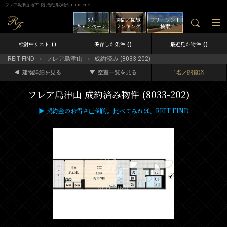
フレア島津山 地下1階 成約済み物件 8033-202
5大
週間／閲覧
フリーレント
キャンペーン
ランキング
検索
0
0
0
検討中リスト
保存した条件
最近見た物件
REIT FIND
フレア島津山
成約済み (8033-202)
建物詳細を見る
空室一覧を見る
1名／閲覧済
フレア島津山 成約済み物件 (8033-202)
▶ 契約金のお得さ圧倒的。比べてみれば、REIT FIND