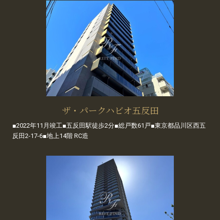
ザ・パークハビオ五反田
■2022年11月竣工■五反田駅徒歩2分■総戸数61戸■東京都品川区西五
反田2-17-6■地上14階 RC造