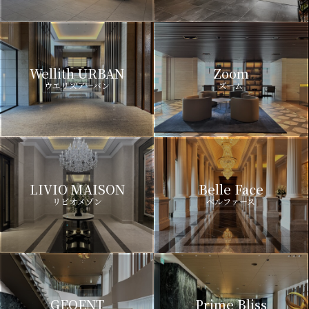
Wellith URBAN
Zoom
ウエリスアーバン
ズーム
LIVIO MAISON
Belle Face
リビオメゾン
ベルファース
GEOENT
Prime Bliss