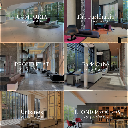
COMFORIA
The Parkhabio
コンフォリア
ザ・パークハビオ
PROUD FLAT
Park Cube
プラウドフラット
パークキューブ
Urbanex
LEFOND PROGRES
アーバネックス
ルフォンプログレ