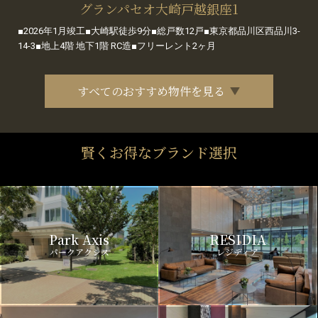
グランパセオ大崎戸越銀座1
■2026年1月竣工■大崎駅徒歩9分■総戸数12戸■東京都品川区西品川3-
14-3■地上4階 地下1階 RC造■フリーレント2ヶ月
すべてのおすすめ物件を見る
賢くお得なブランド選択
Park Axis
RESIDIA
パークアクシス
レジディア