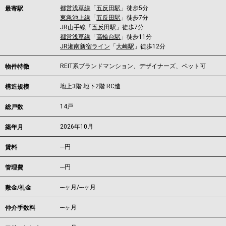
都営浅草線
「
五反田駅
」徒歩5分
最寄駅
東急池上線
「
五反田駅
」徒歩7分
JR山手線
「
五反田駅
」徒歩7分
都営浅草線
「
高輪台駅
」徒歩11分
JR湘南新宿ライン
「
大崎駅
」徒歩12分
REIT系ブランドマンション、デザイナーズ、ペット可
物件特徴
地上3階 地下2階 RC造
構造規模
14戸
総戸数
2026年10月
築年月
---
円
賃料
---円
管理費
---ヶ月
/
---ヶ月
敷金/礼金
---ヶ月
仲介手数料