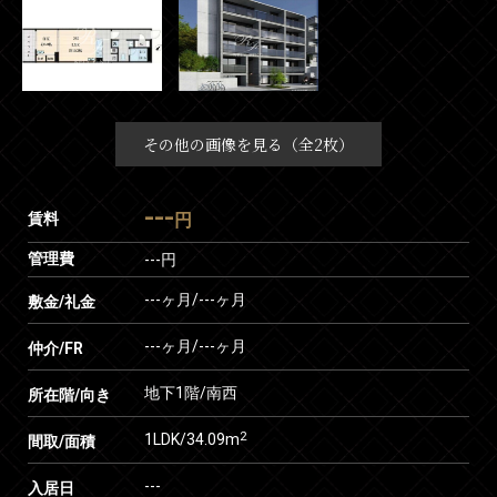
その他の画像を見る（全2枚）
---
賃料
円
管理費
---円
---ヶ月
/
---ヶ月
敷金/礼金
---ヶ月
/
---ヶ月
仲介/FR
地下1階/南西
所在階/向き
2
1LDK/34.09m
間取/面積
---
入居日